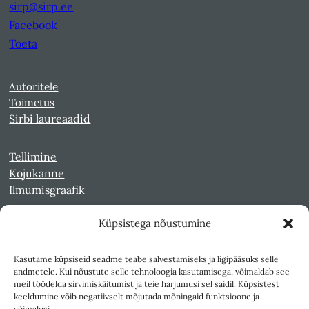
sirp@sirp.ee
Facebook
Toeta
Autoritele
Toimetus
Sirbi laureaadid
Tellimine
Kojukanne
Ilmumisgraafik
Küpsistega nõustumine
Veebiarhiiv
Sirp pdf-failidena Digaris
Kasutame küpsiseid seadme teabe salvestamiseks ja ligipääsuks selle
Kultuurileht 1994-1997
andmetele. Kui nõustute selle tehnoloogia kasutamisega, võimaldab see
Reede 1989-1990
meil töödelda sirvimiskäitumist ja teie harjumusi sel saidil. Küpsistest
Sirp ja Vasar 1940-1989
keeldumine võib negatiivselt mõjutada mõningaid funktsioone ja
võimalusi.