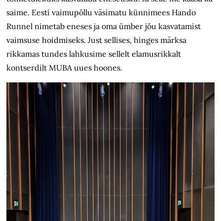
saime. Eesti vaimupõllu väsimatu künnimees Hando
Runnel nimetab eneses ja oma ümber jõu kasvatamist
vaimsuse hoidmiseks. Just sellises, hinges märksa
rikkamas tundes lahkusime sellelt elamusrikkalt
kontserdilt MUBA uues hoones.