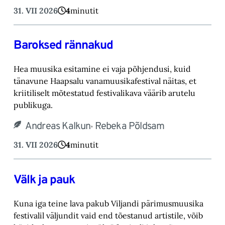
31. VII 2026
4
minutit
Baroksed rännakud
Hea muusika esitamine ei vaja põhjendusi, kuid
tänavune Haapsalu vanamuusikafestival näitas, et
kriitiliselt mõtestatud festivalikava väärib arutelu
publikuga.
,
Andreas Kalkun
Rebeka Põldsam
31. VII 2026
4
minutit
Välk ja pauk
Kuna iga teine lava pakub Viljandi pärimusmuusika
festivalil väljundit vaid end tõestanud artistile, võib