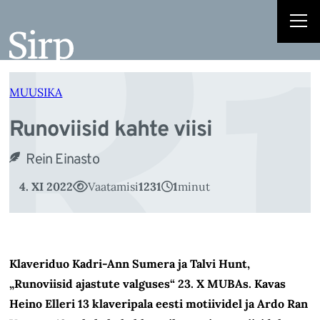
R
Liigu
sisu
juurde
MUUSIKA
Runoviisid kahte viisi
Rein Einasto
4. XI 2022
Vaatamisi
1231
1
minut
Klaveriduo Kadri-Ann Sumera ja Talvi Hunt,
„Runoviisid ajastute valguses“ 23. X MUBAs. Kavas
Heino Elleri 13 klaveripala eesti motiividel ja Ardo Ran