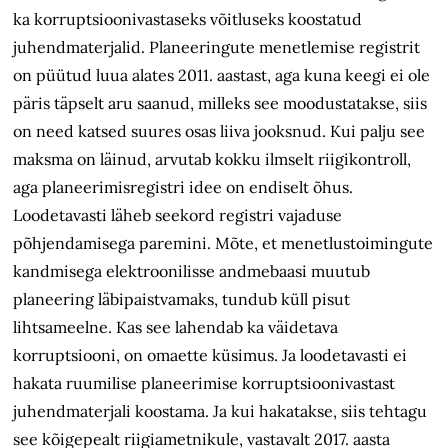
ka korruptsioonivastaseks võitluseks koostatud
juhendmaterjalid. Planeeringute menetlemise registrit
on püütud luua alates 2011. aastast, aga kuna keegi ei ole
päris täpselt aru saanud, milleks see moodustatakse, siis
on need katsed suures osas liiva jooksnud. Kui palju see
maksma on läinud, arvutab kokku ilmselt riigikontroll,
aga planeerimisregistri idee on endiselt õhus.
Loodetavasti läheb seekord registri vajaduse
põhjendamisega paremini. Mõte, et menetlustoimingute
kandmisega elektroonilisse andmebaasi muutub
planeering läbipaistvamaks, tundub küll pisut
lihtsameelne. Kas see lahendab ka väidetava
korruptsiooni, on omaette küsimus. Ja loodetavasti ei
hakata ruumilise planeerimise korruptsioonivastast
juhendmaterjali koostama. Ja kui hakatakse, siis tehtagu
see kõigepealt riigiametnikule, vastavalt 2017. aasta