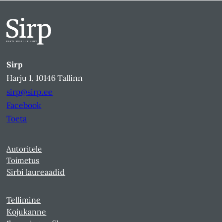
Sirp
Harju 1, 10146 Tallinn
sirp@sirp.ee
Facebook
Toeta
Autoritele
Toimetus
Sirbi laureaadid
Tellimine
Kojukanne