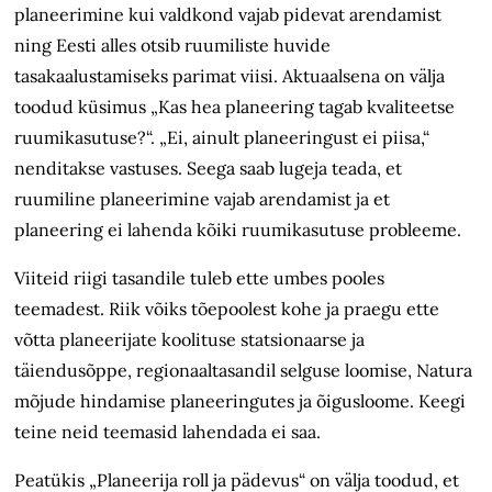
planeerimine kui valdkond vajab pidevat arendamist
ning Eesti alles otsib ruumiliste huvide
tasakaalustamiseks parimat viisi. Aktuaalsena on välja
toodud küsimus „Kas hea planeering tagab kvaliteetse
ruumikasutuse?“. „Ei, ainult planeeringust ei piisa,“
nenditakse vastuses. Seega saab lugeja teada, et
ruumiline planeerimine vajab arendamist ja et
planeering ei lahenda kõiki ruumikasutuse probleeme.
Viiteid riigi tasandile tuleb ette umbes pooles
teemadest. Riik võiks tõepoolest kohe ja praegu ette
võtta planeerijate koolituse statsionaarse ja
täiendusõppe, regionaaltasandil selguse loomise, Natura
mõjude hindamise planeeringutes ja õigusloome. Keegi
teine neid teemasid lahendada ei saa.
Peatükis „Planeerija roll ja pädevus“ on välja toodud, et