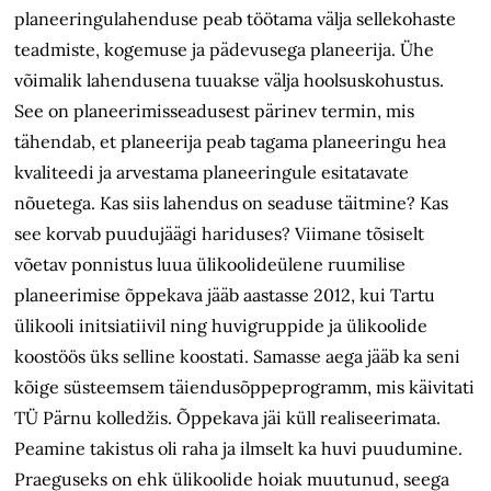
planeeringulahenduse peab töötama välja sellekohaste
teadmiste, kogemuse ja pädevusega planeerija. Ühe
võimalik lahendusena tuuakse välja hoolsuskohustus.
See on planeerimisseadusest pärinev termin, mis
tähendab, et planeerija peab tagama planeeringu hea
kvaliteedi ja arvestama planeeringule esitatavate
nõuetega. Kas siis lahendus on seaduse täitmine? Kas
see korvab puudujäägi hariduses? Viimane tõsiselt
võetav ponnistus luua ülikoolideülene ruumilise
planeerimise õppekava jääb aastasse 2012, kui Tartu
ülikooli initsiatiivil ning huvigruppide ja ülikoolide
koostöös üks selline koostati. Samasse aega jääb ka seni
kõige süsteemsem täiendusõppeprogramm, mis käivitati
TÜ Pärnu kolledžis. Õppekava jäi küll realiseerimata.
Peamine takistus oli raha ja ilmselt ka huvi puudumine.
Praeguseks on ehk ülikoolide hoiak muutunud, seega