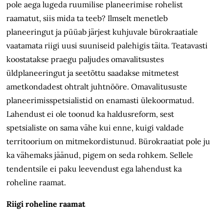
pole aega lugeda ruumilise planeerimise rohelist
raamatut, siis mida ta teeb? Ilmselt menetleb
planeeringut ja püüab järjest kuhjuvale bürokraatiale
vaatamata riigi uusi suuniseid palehigis täita. Teatavasti
koostatakse praegu paljudes omavalitsustes
üldplaneeringut ja seetõttu saadakse mitmetest
ametkondadest ohtralt juhtnööre. Omavalitususte
planeerimisspetsialistid on enamasti ülekoormatud.
Lahendust ei ole toonud ka haldusreform, sest
spetsialiste on sama vähe kui enne, kuigi valdade
territoorium on mitmekordistunud. Bürokraatiat pole ju
ka vähemaks jäänud, pigem on seda rohkem. Sellele
tendentsile ei paku leevendust ega lahendust ka
roheline raamat.
Riigi roheline raamat