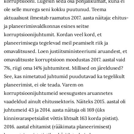
korruptsiooni. Lugesin seda osa põhjalikumalt, kuna ei
ole selle murega seni kokku puutunud. Teema
aktuaalsust ilmestab raamatus 2017. aasta näitaja: ehitus-
ja planeerimis­valdkonnas esines seitse
korruptsioonijuhtumit. Kordan veel kord, et
planeerimisega tegelevad meil peamiselt riik ja
omavalitsused. Loen justiitsministeeriumi aruandest, et
omavalitsuste korruptsioon moodustas 2017. aastal vaid
7%, riigi oma 14% juhtumitest. Millised on järeldused?
See, kas nimetatud juhtumid puudutavad ka tegelikult
planeerimist, ei ole teada. Varem on
korruptsioonijuhtumeid seesugustes aruannetes
vaadeldud ainult ehitussektoris. Näiteks 2015. aastal oli
juhtumeid 43 ja 2014. aasta näitaja oli 169 (üks
kinnisvaraspetsialist võttis lihtsalt 163 korda pistist).
2016. aastal ehitamist (rääkimata planeerimisest)