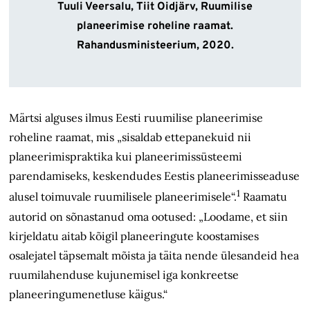
Tuuli Veersalu, Tiit Oidjärv, Ruumilise
planeerimise roheline raamat.
Rahandusministeerium, 2020.
Märtsi alguses ilmus Eesti ruumilise planeerimise
roheline raamat, mis „sisaldab ettepanekuid nii
planeerimispraktika kui planeerimissüsteemi
parendamiseks, keskendudes Eestis planeerimisseaduse
1
alusel toimuvale ruumilisele planeerimisele“.
Raamatu
autorid on sõnastanud oma ootused: „Loodame, et siin
kirjeldatu aitab kõigil planeeringute koostamises
osalejatel täpsemalt mõista ja täita nende ülesandeid hea
ruumilahenduse kujunemisel iga konkreetse
planeeringu­menetluse käigus.“