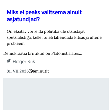
Miks ei peaks valitsema ainult
asjatundjad?
On eksitav võrrelda poliitika üle otsustajat
spetsialistiga, kellel tuleb lahendada kitsas ja ühene
probleem.
Demokraatia kriitikud on Platonist alates…
Holger Kiik
31. VII 2026
6
minutit