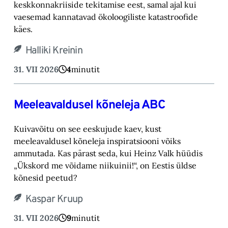
keskkonnakriiside tekitamise eest, samal ajal kui
vaesemad kannatavad ökoloogiliste katastroofide
käes.
Halliki Kreinin
31. VII 2026
4
minutit
Meeleavaldusel kõneleja ABC
Kuivavõitu on see eeskujude kaev, kust
meeleavaldusel kõneleja inspiratsiooni võiks
ammutada. Kas pärast seda, kui Heinz Valk hüüdis
„Ükskord me võidame niikuinii!“, on Eestis üldse
kõnesid peetud?
Kaspar Kruup
31. VII 2026
9
minutit