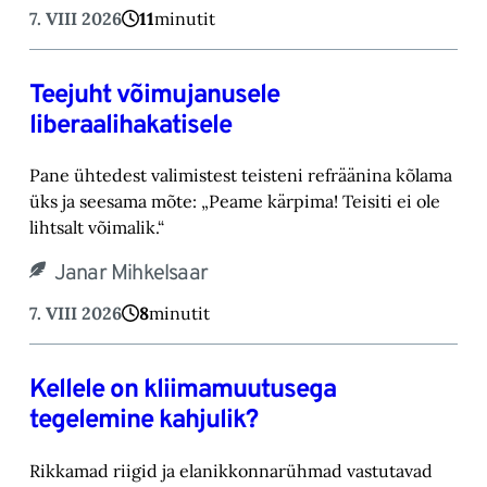
7. VIII 2026
11
minutit
Teejuht võimujanusele
liberaalihakatisele
Pane ühtedest valimistest teisteni refräänina kõlama
üks ja seesama mõte: „Peame kärpima! ‎Teisiti ei ole
lihtsalt võimalik.“‎
Janar Mihkelsaar
7. VIII 2026
8
minutit
Kellele on kliimamuutusega
tegelemine kahjulik?
Rikkamad riigid ja elanikkonnarühmad vastutavad