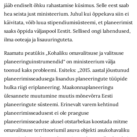
jääb endiselt õhku rahastamise küsimus. Selle eest saab
hea seista just ministeerium. Juhul kui õppekava siin ei
käivitata, võib luua stipendiumisüsteemi, et planeerimist
saaks õppida väljaspool Eestit. Sellised ongi lahendused,
ilma ooteaja ja lisauuringuteta.
Raamatu peatükis „Kohaliku omavalitsuse ja valitsuse
planeeringuinstrumendid“ on ministeerium välja
toonud kaks probleemi. Esiteks: „2015. aastal jõustunud
planeerimisseadusega lisandus planeeringute tüüpide
hulka riigi eriplaneering. Maakonnaplaneeringu
ülesannete muutumine muutis mõnevõrra Eesti
planeeringute süsteemi. Erinevalt varem kehtinud
planeerimis­seadusest ei ole praeguse
planeerimisseaduse alusel otstarbekas koostada mitme
omavalitsuse territooriumil asuva objekti asukohavaliku