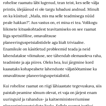
rohelise raamatu läbi lugenud, tean teist, kes selle välja
printis, ülejäänud ei ole targu lubadusi andnud. Minult
on ka küsitud: „Maila, mis ma selle teadmisega nüüd
peale hakkan?“. Aus vastus on, et mina ei tea. Volikogu
liikmete kitsaskohtadest teavitamiseks on see raamat
liiga spetsiifiline, omavalitsuse
planeeringuspetsialistidele aga liialt triviaalne.
Enamikule on käsitletud probleemid teada ja neid
lahendatakse võimaluse, see tähendab olemasoleva raha,
teadmiste ja aja piires. Oleks hea, kui järgmine kord
kaasataks kohapealsete lahenduste väljatöötamisse ka
omavalitsuse planeeringuspetsialistid.
Kui roheline raamat on riigi lähiaastate tegevuskava, siis
paistab peamine sõnum olevat, et vaja on järjest enam
uuringuid ja rahandus- ja kaitseministeeriumisse
planeerimisspetsialiste lisaks. Sellele raamat justkui