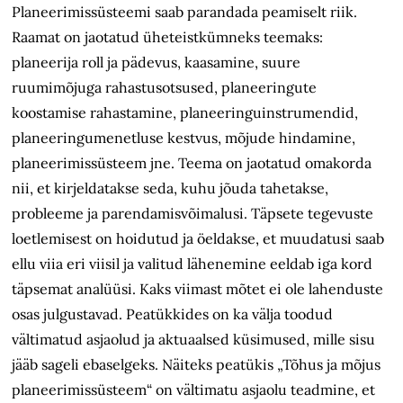
Planeerimissüsteemi saab parandada peamiselt riik.
Raamat on jaotatud üheteistkümneks teemaks:
planeerija roll ja pädevus, kaasamine, suure
ruumimõjuga rahastusotsused, planeeringute
koostamise rahastamine, planeeringuinstrumendid,
planeeringumenetluse kestvus, mõjude hindamine,
planeerimissüsteem jne. Teema on jaotatud omakorda
nii, et kirjeldatakse seda, kuhu jõuda tahetakse,
probleeme ja parendamisvõimalusi. Täpsete tegevuste
loetlemisest on hoidutud ja öeldakse, et muudatusi saab
ellu viia eri viisil ja valitud lähenemine eeldab iga kord
täpsemat analüüsi. Kaks viimast mõtet ei ole lahenduste
osas julgustavad. Peatükkides on ka välja toodud
vältimatud asjaolud ja aktuaalsed küsimused, mille sisu
jääb sageli ebaselgeks. Näiteks peatükis „Tõhus ja mõjus
planeerimissüsteem“ on vältimatu asjaolu teadmine, et