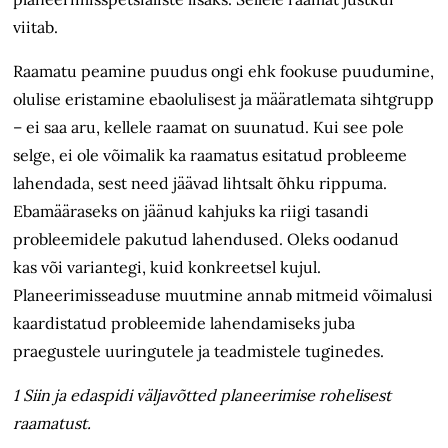
viitab.
Raamatu peamine puudus ongi ehk fookuse puudumine,
olulise eristamine ebaolulisest ja määratlemata sihtgrupp
– ei saa aru, kellele raamat on suunatud. Kui see pole
selge, ei ole võimalik ka raamatus esitatud probleeme
lahendada, sest need jäävad lihtsalt õhku rippuma.
Ebamääraseks on jäänud kahjuks ka riigi tasandi
probleemidele pakutud lahendused. Oleks oodanud
kas või variantegi, kuid konkreetsel kujul.
Planeerimisseaduse muutmine annab mitmeid võimalusi
kaardistatud probleemide lahendamiseks juba
praegustele uuringutele ja teadmistele tuginedes.
1 Siin ja edaspidi väljavõtted planeerimise rohelisest
raamatust.