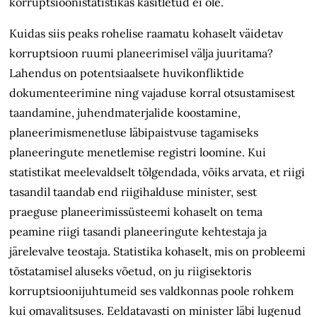
korruptsioonistatistikas käsitletud ei ole.
Kuidas siis peaks rohelise raamatu kohaselt väidetav
korruptsioon ruumi planeerimisel välja juuritama?
Lahendus on potentsiaalsete huvikonfliktide
dokumenteerimine ning vajaduse korral otsustamisest
taandamine, juhendmaterjalide koostamine,
planeerimismenetluse läbipaistvuse tagamiseks
planeeringute menetlemise registri loomine. Kui
statistikat meelevaldselt tõlgendada, võiks arvata, et riigi
tasandil taandab end riigihalduse minister, sest
praeguse planeerimissüsteemi kohaselt on tema
peamine riigi tasandi planeeringute kehtestaja ja
järelevalve teostaja. Statistika kohaselt, mis on probleemi
tõstatamisel aluseks võetud, on ju riigisektoris
korruptsioonijuhtumeid ses valdkonnas poole rohkem
kui omavalitsuses. Eeldatavasti on minister läbi lugenud