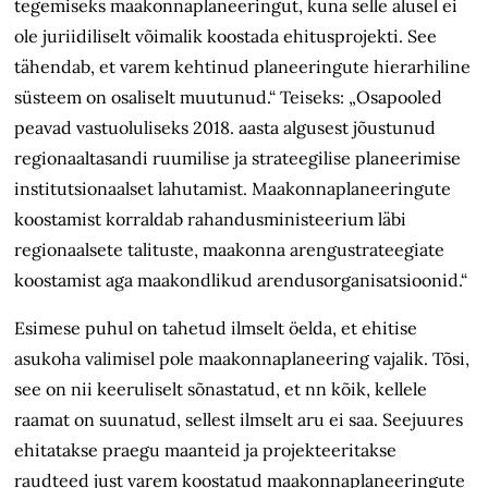
tegemiseks maakonnaplaneeringut, kuna selle alusel ei
ole juriidiliselt võimalik koostada ehitusprojekti. See
tähendab, et varem kehtinud planeeringute hierarhiline
süsteem on osaliselt muutunud.“ Teiseks: „Osapooled
peavad vastuoluliseks 2018. aasta algusest jõustunud
regionaaltasandi ruumilise ja strateegilise planeeri­mise
institutsionaalset lahutamist. Maakonnaplaneeringute
koostamist korraldab rahandusministeerium läbi
regionaalsete talituste, maakonna arengu­strateegiate
koostamist aga maakondlikud arendusorganisat­sioonid.“
Esimese puhul on tahetud ilmselt öelda, et ehitise
asukoha valimisel pole maakonnaplaneering vajalik. Tõsi,
see on nii keeruliselt sõnastatud, et nn kõik, kellele
raamat on suunatud, sellest ilmselt aru ei saa. Seejuures
ehitatakse praegu maanteid ja projekteeritakse
raudteed just varem koostatud maakonna­planeeringute