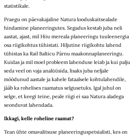
statistikale.
Praegu on päevakajaline Natura looduskaitsealade
hindamine planeeringutes. Segadus kestab juba neli
aastat, ajast, mil Hiiu mereala planeeringu tuuleenergia
osa riigikohtus tühistati. Hiljutine riigikohtu lahend
tühistas ka Rail Balticu Pärnu maakonnaplaneeringu.
Kuidas ja mil moel probleem lahenduse leiab ja kui palju
seda veel on vaja analüüsida, lisaks juba neljale
möödunud aastale ja kahele fataalsele kohtulahendile,
jääb ka rohelises raamatus selgusetuks. Igal juhul on
selge, et keegi teine, peale riigi ei saa Natura aladega
seonduvat lahendada.
Ikkagi, kelle roheline raamat?
Tean ühte omavalitsuse planeeringu­spetsialisti, kes on