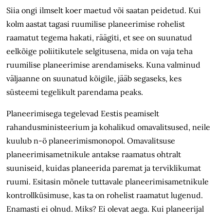
Siia ongi ilmselt koer maetud või saatan peidetud. Kui
kolm aastat tagasi ruumilise planeerimise rohelist
raamatut tegema hakati, räägiti, et see on suunatud
eelkõige poliitikutele selgitusena, mida on vaja teha
ruumilise planeerimise arendamiseks. Kuna valminud
väljaanne on suunatud kõigile, jääb segaseks, kes
süsteemi tegelikult parendama peaks.
Planeerimisega tegelevad Eestis peamiselt
rahandusministeerium ja kohalikud omavalitsused, neile
kuulub n-ö planeerimismonopol. Omavalitsuse
planeerimisametnikule antakse raamatus ohtralt
suuniseid, kuidas planeerida paremat ja terviklikumat
ruumi. Esitasin mõnele tuttavale planeerimisametnikule
kontrollküsimuse, kas ta on rohelist raamatut lugenud.
Enamasti ei olnud. Miks? Ei olevat aega. Kui planeerijal