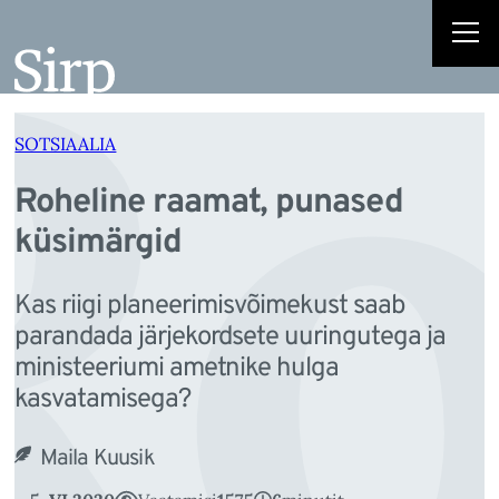
Ro
Liigu
sisu
juurde
SOTSIAALIA
Roheline raamat, punased
küsimärgid
Kas riigi planeerimisvõimekust saab
parandada järjekordsete uuringutega ja
ministeeriumi ametnike hulga
kasvatamisega?
Maila Kuusik