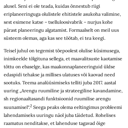
alusel. Seni ei ole teada, kuidas õnnestub riigi
eriplaneeringuga olulistele ehitistele asukoha valimine,
sest esimene katse – tselluloosivabrik – nurjus kohe
pärast planeeringu algatamist. Formaalselt on meil uus
süsteem olemas, aga kas see töötab, ei tea keegi.
Teisel juhul on tegemist tõepoolest olulise küsimusega,
inimkeelde tõlgituna sellega, et maavalitsuste kaotamise
tõttu on ebaselge, kas maakonnaplaneeringuid üldse
edaspidi tehakse ja millises ulatuses või kaovad need
sootuks. Teema analüüsimiseks telliti juba 2017. aastal
uuring „Arengu ruumiline ja strateegiline kavandamine,
sh regionaaltasandi funktsioonid ruumilise arengu
2
suunamisel“.
Seega peaks olema eeltingimus probleemi
lahendamiseks uuringu näol juba täidetud. Rohelises
raamatus nenditakse, et lahenduse tagavad õige