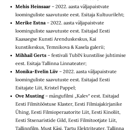
Mehis Heinsaar
– 2022. aasta väljapaistvate
loominguliste saavutuste eest. Esitaja Kultuurileht;
Merike Estna
– 2022. aasta väljapaistvate
loominguliste saavutuste eest. Esitajad Eesti
Kaasaegse Kunsti Arenduskeskus, Kai
kunstikeskus, Temnikova & Kasela galerii;
Mihhail Gerts
– festivali TubIN kunstilise juhtimise
eest. Esitaja Tallinna Linnateater;
Monika-Evelin Liiv
– 2022. aasta väljapaistvate
loominguliste saavutuste eest. Esitajad Eesti
Esitajate Liit, Kristel Pappel;
Ove Musting
– mängufilmi „Kalev“ eest. Esitajad
Eesti Filmitööstuse Klaster, Eesti Filmiajakirjanike
Ühing, Eesti Filmioperaatorite Liit, Eesti Kinoliit,
Eesti Stsenaristide Gild, Eesti Filmitootjate Liit,
Tallinnfilm, Must Käsi, Tartu Elektriteater, Tallinna