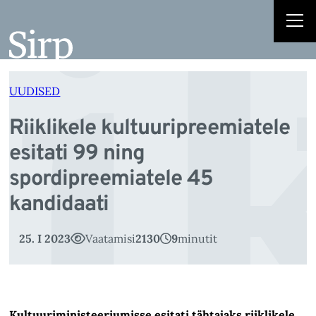
i
Liigu
sisu
juurde
UUDISED
Riiklikele kultuuripreemiatele
esitati 99 ning
spordipreemiatele 45
kandidaati
25. I 2023
Vaatamisi
2130
9
minutit
Kultuuriministeeriumisse esitati tähtajaks riiklikele