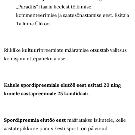
„Paradiis“ itaalia keelest tõlkimise,
kommenteerimise ja saatesõnastamise eest. Esitaja
Tallinna Ülikool.
Riiklike kultuuripreemiate määramise otsustab valitsus
komisjoni ettepaneku alusel.
Kahele spordipreemiale elutöö eest esitati 20 ning
kuuele aastapreemiale 25 kandidaati.
Spordipreemia elutöö eest
määratakse isikutele, kelle
aastatepikkune panus Eesti sporti on pälvinud