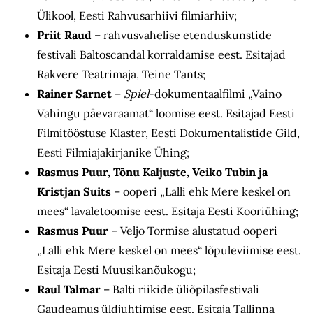
Ülikool, Eesti Rahvusarhiivi filmiarhiiv;
Priit Raud
– rahvusvahelise etenduskunstide
festivali Baltoscandal korraldamise eest. Esitajad
Rakvere Teatrimaja, Teine Tants;
Rainer Sarnet
–
Spiel
-dokumentaalfilmi „Vaino
Vahingu päevaraamat“ loomise eest. Esitajad Eesti
Filmitööstuse Klaster, Eesti Dokumentalistide Gild,
Eesti Filmiajakirjanike Ühing;
Rasmus Puur, Tõnu Kaljuste, Veiko Tubin ja
Kristjan Suits
– ooperi „Lalli ehk Mere keskel on
mees“ lavaletoomise eest. Esitaja Eesti Kooriühing;
Rasmus Puur
– Veljo Tormise alustatud ooperi
„Lalli ehk Mere keskel on mees“ lõpuleviimise eest.
Esitaja Eesti Muusikanõukogu;
Raul Talmar
– Balti riikide üliõpilasfestivali
Gaudeamus üldjuhtimise eest. Esitaja Tallinna