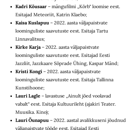
Kadri Kõusaar
– mängufilmi „Kõrb“ loomise eest.
Esitajad Meteoriit, Katrin Klaebo;
Kaisa Kuslapuu
– 2022. aasta väljapaistvate
loominguliste saavutuste eest. Esitaja Tartu
Linnavalitsus;
Kirke Karja
– 2022. aasta väljapaistvate
loominguliste saavutuste eest. Esitajad Eesti
Jazzliit, Jazzkaare Sõprade Ühing, Kaspar Mänd;
Kristi Kongi
– 2022. aasta väljapaistvate
loominguliste saavutuste eest. Esitaja Tallinna
Kunstihoone;
Lauri Lagle
– lavastuse „Ainult jõed voolavad
vabalt“ eest. Esitaja Kultuurileht (ajakiri Teater.
Muusika. Kino);
Lauri Õunapuu
– 2022. aastal avalikkuseni jõudnud
väljapaistvate tööde eest. Esitajad Eesti