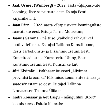
Jaak Urmet (Wimberg)
– 2022. aasta väljapaistvate
loominguliste saavutuste eest. Esitaja Eesti
Kirjanike Liit;
Jaan Pärn
– 2022. aasta väljapaistvate loominguliste
saavutuste eest. Esitaja Pärnu Muuseum;
Jaanus Samma
– näituse „Vaikelud rahvuslikel
motiividel“ eest. Esitajad Tallinna Kunstihoone,
Eesti Tarbekunsti- ja Disainimuuseum, Eesti
Kunstiteadlaste ja Kuraatorite Ühing, Eesti
Kunstimuuseum, Eesti Kunstnike Liit;
Jüri Kivimäe
– Balthasar Russowi „Liivimaa
provintsi kroonika“ tõlkimise, kommenteerimise ja
saatesõnastamise eest. Esitajad Tallinna
Linnateater, Tallinna Ülikool;
Kadri Kõusaar ja Aet Laigu
– mängufilmi „Kõrb“
loomise eest. Esitaja Katarsis;