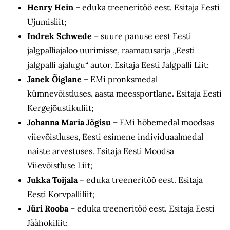
Henry Hein
– eduka treeneritöö eest. Esitaja Eesti
Ujumisliit;
Indrek Schwede
– suure panuse eest Eesti
jalgpalliajaloo uurimisse, raamatusarja „Eesti
jalgpalli ajalugu“ autor. Esitaja Eesti Jalgpalli Liit;
Janek Õiglane
– EMi pronksmedal
kümnevõistluses, aasta meessportlane. Esitaja Eesti
Kergejõustikuliit;
Johanna Maria Jõgisu
– EMi hõbemedal moodsas
viievõistluses, Eesti esimene individuaalmedal
naiste arvestuses. Esitaja Eesti Moodsa
Viievõistluse Liit;
Jukka Toijala
– eduka treeneritöö eest. Esitaja
Eesti Korvpalliliit;
Jüri Rooba
– eduka treeneritöö eest. Esitaja Eesti
Jäähokiliit;