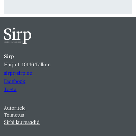
Sirp
Harju 1, 10146 Tallinn
sirp@sirp.ee
Facebook
Toeta
Autoritele
Toimetus
Sirbi laureaadid