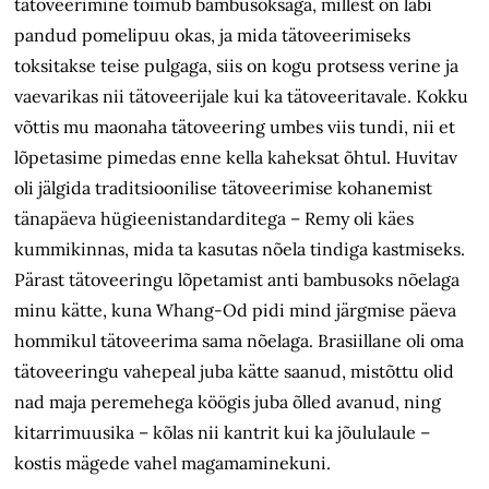
tätoveerimine toimub bambusoksaga, millest on läbi
pandud pomelipuu okas, ja mida tätoveerimiseks
toksitakse teise pulgaga, siis on kogu protsess verine ja
vaevarikas nii tätoveerijale kui ka tätoveeritavale. Kokku
võttis mu maonaha tätoveering umbes viis tundi, nii et
lõpetasime pimedas enne kella kaheksat õhtul. Huvitav
oli jälgida traditsioonilise tätoveerimise kohanemist
tänapäeva hügieenistandarditega – Remy oli käes
kummikinnas, mida ta kasutas nõela tindiga kastmiseks.
Pärast tätoveeringu lõpetamist anti bambusoks nõelaga
minu kätte, kuna Whang-Od pidi mind järgmise päeva
hommikul tätoveerima sama nõelaga. Brasiillane oli oma
tätoveeringu vahepeal juba kätte saanud, mistõttu olid
nad maja peremehega köögis juba õlled avanud, ning
kitarrimuusika – kõlas nii kantrit kui ka jõululaule –
kostis mägede vahel magamaminekuni.