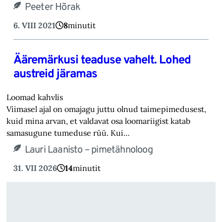
Peeter Hõrak
6. VIII 2021
8
minutit
Ääremärkusi teaduse vahelt. Lohed
austreid järamas
Loomad kahvlis
Viimasel ajal on omajagu juttu olnud taimepimedusest,
kuid mina arvan, et valdavat osa loomariigist katab
samasugune tumeduse rüü. Kui…
Lauri Laanisto – pimetähnoloog
31. VII 2026
14
minutit