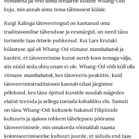
viimasena jäi veel silma teeäärne kuldne Whang-Odi
kuju, mis annab aimu tema tähtsusest külale.
Kuigi Kalinga tätoveeringud on kaotanud oma
traditsioonilise tähenduse ja eesmärgid, on need tänu
turismile taas õitsele puhkenud. Kui Lars Krutaki
külastuse ajal oli Whang-Od viimane
mambabatok
ja
kardeti, et tätoveerimise kunst sureb koos temaga välja,
siis nüüd seda ohtu enam ei ole. Whang-Od võib küll olla
viimane
mambabatok
, kes tätoveeris peakütte, kuid
tätoveerimistraditsiooni kannab edasi järgmine
põlvkond, kes tänu õpitud kunstile suudab mägedes
elatist teenida ja sellega toetada kohalikku elu. Samuti
on tänu Whang-Odi kultusele hakatud Filipiinide
kultuuris ja ajaloos rohkem tähelepanu pöörama
tätoveerimisele, mis omakorda võimaldab naasta
koloniseerimiseelse kultuuri juurde, et siduda end taas