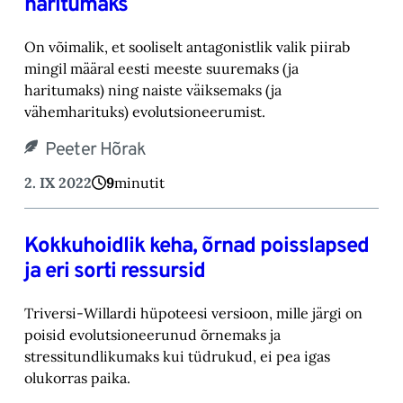
haritumaks
On võimalik, et sooliselt antagonistlik valik piirab
mingil määral eesti meeste suuremaks (ja
haritumaks) ning naiste väiksemaks (ja
vähemharituks) evolutsioneerumist.
Peeter Hõrak
2. IX 2022
9
minutit
Kokkuhoidlik keha, õrnad poisslapsed
ja eri sorti ressursid
Triversi-Willardi hüpoteesi versioon, mille järgi on
poisid evolutsioneerunud õrnemaks ja
stressitundlikumaks kui tüdrukud, ei pea igas
olukorras paika.