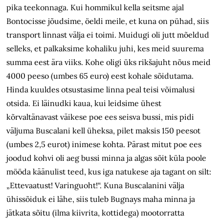
pika teekonnaga. Kui hommikul kella seitsme ajal
Bontocisse jõudsime, öeldi meile, et kuna on pühad, siis
transport linnast välja ei toimi. Muidugi oli jutt mõeldud
selleks, et palkaksime kohaliku juhi, kes meid suurema
summa eest ära viiks. Kohe oligi üks rikšajuht nõus meid
4000 peeso (umbes 65 euro) eest kohale sõidutama.
Hinda kuuldes otsustasime linna peal teisi võimalusi
otsida. Ei läinudki kaua, kui leidsime ühest
kõrvaltänavast väikese poe ees seisva bussi, mis pidi
väljuma Buscalani kell üheksa, pilet maksis 150 peesot
(umbes 2,5 eurot) inimese kohta. Pärast mitut poe ees
joodud kohvi oli aeg bussi minna ja algas sõit küla poole
mööda käänulist teed, kus iga natukese aja tagant on silt:
„Ettevaatust! Varinguoht!“. Kuna Buscalanini välja
ühissõiduk ei lähe, siis tuleb Bugnays maha minna ja
jätkata sõitu (ilma kiivrita, kottidega) mootorratta