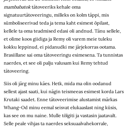
mambabatok
tätoveeriks kehale oma
signatuurtätoveeringu, milleks on kolm täppi, mis
sümboliseerivad teda ja tema kaht esimest õpilast,
kellele ta oma teadmised edasi oli andnud. Tänu sellele,
et olime koos giidiga ja Remy oli varem meie tuleku
kokku leppinud, ei pidanudki me järjekorras ootama.
Brasiillane sai oma tätoveeringu esimesena. Ta tunnistas
naerdes, et see oli palju valusam kui Remy tehtud
tätoveering.
Siis oli järg minu käes. Hetk, mida ma olin oodanud
sellest ajast saati, kui nägin teismeeas esimest korda Lars
Krutaki saadet. Enne tätoveerimise alustamist märkas
Whang-Od minu eemal seisvat elukaaslast ning küsis,
kas see on mu naine. Mulle tõlgiti ja vastasin jaatavalt.
Selle peale vihjas ta naerdes seksuaalvahekorrale,