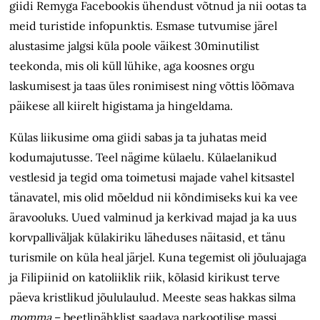
giidi Remyga Facebookis ühendust võtnud ja nii ootas ta
meid turistide infopunktis. Esmase tutvumise järel
alustasime jalgsi küla poole väikest 30minutilist
teekonda, mis oli küll lühike, aga koosnes orgu
laskumisest ja taas üles ronimisest ning võttis lõõmava
päikese all kiirelt higistama ja hingeldama.
Külas liikusime oma giidi sabas ja ta juhatas meid
kodumajutusse. Teel nägime külaelu. Külaelanikud
vestlesid ja tegid oma toimetusi majade vahel kitsastel
tänavatel, mis olid mõeldud nii kõndimiseks kui ka vee
äravooluks. Uued valminud ja kerkivad majad ja ka uus
korvpalliväljak külakiriku läheduses näitasid, et tänu
turismile on küla heal järjel. Kuna tegemist oli jõuluajaga
ja Filipiinid on katoliiklik riik, kõlasid kirikust terve
päeva kristlikud jõululaulud. Meeste seas hakkas silma
momma
– beetlipähklist saadava narkootilise massi