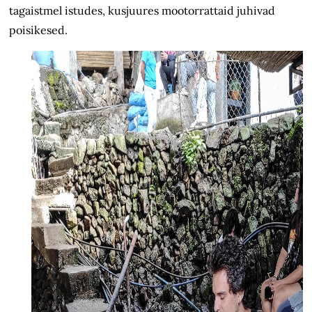
tagaistmel istudes, kusjuures mootorrattaid juhivad
poisikesed.