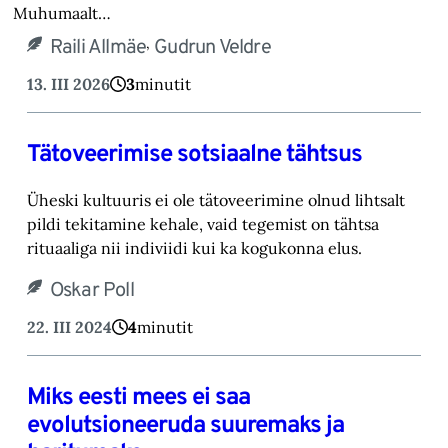
Muhumaalt…
,
Raili Allmäe
Gudrun Veldre
13. III 2026
3
minutit
Tätoveerimise sotsiaalne tähtsus
Üheski kultuuris ei ole tätoveerimine olnud lihtsalt
pildi tekitamine kehale, vaid tegemist on tähtsa
rituaaliga nii indiviidi kui ka kogukonna elus.
Oskar Poll
22. III 2024
4
minutit
Miks eesti mees ei saa
evolutsioneeruda suuremaks ja