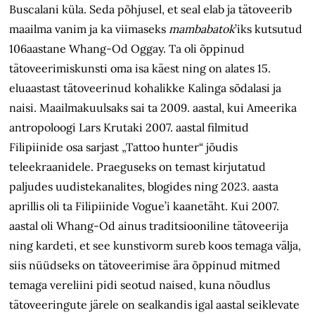
Buscalani küla. Seda põhjusel, et seal elab ja tätoveerib
maailma vanim ja ka viimaseks
mambabatok
’iks
kutsutud
106aastane Whang-Od Oggay. Ta oli õppinud
tätoveerimiskunsti oma isa käest ning on alates 15.
eluaastast tätoveerinud kohalikke Kalinga sõdalasi ja
naisi. Maailmakuulsaks sai ta 2009. aastal, kui Ameerika
antropoloogi Lars Krutaki 2007. aastal filmitud
Filipiinide osa sarjast „Tattoo hunter“ jõudis
teleekraanidele. Praeguseks on temast kirjutatud
paljudes uudistekanalites, blogides ning 2023. aasta
aprillis oli ta Filipiinide Vogue’i kaanetäht. Kui 2007.
aastal oli Whang-Od ainus traditsiooniline tätoveerija
ning kardeti, et see kunstivorm sureb koos temaga välja,
siis nüüdseks on tätoveerimise ära õppinud mitmed
temaga vereliini pidi seotud naised, kuna nõudlus
tätoveeringute järele on sealkandis igal aastal seiklevate