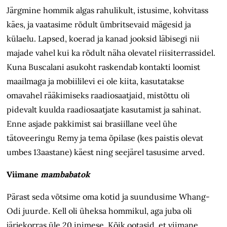
Järgmine hommik algas rahulikult, istusime, kohvitass
käes, ja vaatasime rõdult ümbritsevaid mägesid ja
külaelu. Lapsed, koerad ja kanad jooksid läbisegi nii
majade vahel kui ka rõdult näha olevatel riisiterrassidel.
Kuna Buscalani asukoht raskendab kontakti loomist
maailmaga ja mobiililevi ei ole kiita, kasutatakse
omavahel rääkimiseks raadiosaatjaid, mistõttu oli
pidevalt kuulda raadiosaatjate kasutamist ja sahinat.
Enne asjade pakkimist sai brasiillane veel ühe
tätoveeringu Remy ja tema õpilase (kes paistis olevat
umbes 13aastane) käest ning seejärel tasusime arved.
Viimane
mambabatok
Pärast seda võtsime oma kotid ja suundusime Whang-
Odi juurde. Kell oli üheksa hommikul, aga juba oli
järjekorras üle 20 inimese. Kõik ootasid, et viimane