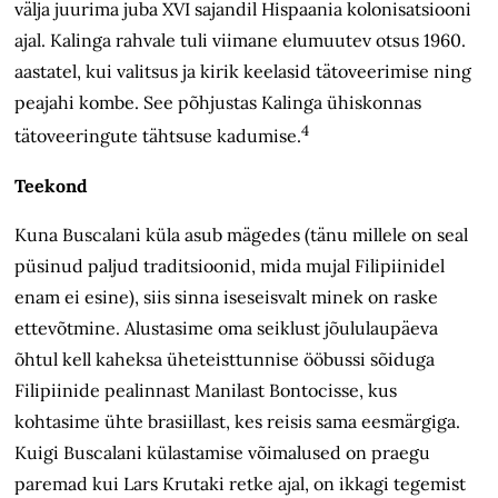
välja juurima juba XVI sajandil Hispaania kolonisatsiooni
ajal. Kalinga rahvale tuli viimane elumuutev otsus 1960.
aastatel, kui valitsus ja kirik keelasid tätoveerimise ning
peajahi kombe. See põhjustas Kalinga ühiskonnas
4
tätoveeringute tähtsuse kadumise.
Teekond
Kuna Buscalani küla asub mägedes (tänu millele on seal
püsinud paljud traditsioonid, mida mujal Filipiinidel
enam ei esine), siis sinna iseseisvalt minek on raske
ettevõtmine. Alustasime oma seiklust jõululaupäeva
õhtul kell kaheksa üheteisttunnise ööbussi sõiduga
Filipiinide pealinnast Manilast Bontocisse, kus
kohtasime ühte brasiillast, kes reisis sama eesmärgiga.
Kuigi Buscalani külastamise võimalused on praegu
paremad kui Lars Krutaki retke ajal, on ikkagi tegemist