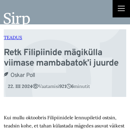
e
Liigu
sisu
juurde
TEADUS
Retk Filipiinide mägikülla
viimase mambabatok’i juurde
Oskar Poll
22. III 2024
Vaatamisi
921
6
minutit
Kui mullu oktoobris Filipiinidele lennupiletid ostsin,
teadsin kohe, et tahan külastada mägedes asuvat väikest