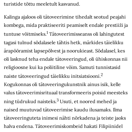
turistide tõttu meeletult kasvanud.
Kalinga ajaloos oli tätoveerimine tihedalt seotud peajahi
kombega, mida praktiseeriti peamiselt endale prestiiži ja
1
tuntuse võitmiseks.
Tätoveerimisseanss oli lahingutest
tagasi tulnud sõdalasele tähtis hetk, märkides täielikku
ärapööramist lapsepõlvest ja noorukieast. Sõdalasel, kes
oli lasknud teha endale tätoveeringud, oli ühiskonnas nii
religioosne kui ka poliitiline võim. Samuti tunnistasid
2
naiste tätoveeringud täielikku initsiatsiooni.
Kogukonnas oli tätoveeringukunstnik ainus isik, kelle
valus tätoveerimisrituaal transformeeris poisid meesteks
3
ning tüdrukud naisteks.
Usuti, et noored mehed ja
naised muutuvad tätoveerimise kaudu ilusamaks. Ilma
tätoveeringuteta inimesi nähti nõrkadena ja teiste jaoks
halva endena. Tätoveerimiskombeid hakati Filipiinidel