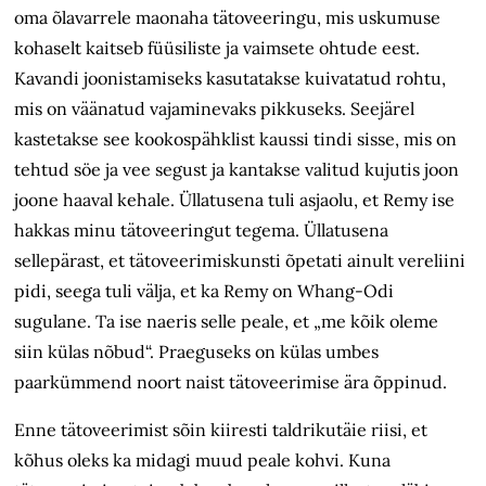
oma õlavarrele maonaha tätoveeringu, mis uskumuse
kohaselt kaitseb füüsiliste ja vaimsete ohtude eest.
Kavandi joonistamiseks kasutatakse kuivatatud rohtu,
mis on väänatud vajaminevaks pikkuseks. Seejärel
kastetakse see kookospähklist kaussi tindi sisse, mis on
tehtud söe ja vee segust ja kantakse valitud kujutis joon
joone haaval kehale. Üllatusena tuli asjaolu, et Remy ise
hakkas minu tätoveeringut tegema. Üllatusena
sellepärast, et tätoveerimiskunsti õpetati ainult vereliini
pidi, seega tuli välja, et ka Remy on Whang-Odi
sugulane. Ta ise naeris selle peale, et „me kõik oleme
siin külas nõbud“. Praeguseks on külas umbes
paarkümmend noort naist tätoveerimise ära õppinud.
Enne tätoveerimist sõin kiiresti taldriku­täie riisi, et
kõhus oleks ka midagi muud peale kohvi. Kuna