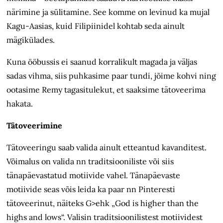
närimine ja sülitamine. See komme on levinud ka mujal
Kagu-Aasias, kuid Filipiinidel kohtab seda ainult
mägikülades.
Kuna ööbussis ei saanud korralikult magada ja väljas
sadas vihma, siis puhkasime paar tundi, jõime kohvi ning
ootasime Remy tagasitulekut, et saaksime tätoveerima
hakata.
Tätoveerimine
Tätoveeringu saab valida ainult etteantud kavanditest.
Võimalus on valida nn traditsiooniliste või siis
tänapäevastatud motiivide vahel. Tänapäevaste
motiivide seas võis leida ka paar nn Pinteresti
tätoveerinut, näiteks G>ehk „God is higher than the
highs and lows“. Valisin traditsioonilistest motiividest