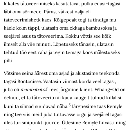
lükates tätoveerimiseks kasutatavat pulka edasi-tagasi
läbi oma sõrmede. Pärast väikest nalja oli
tätoveerimishetk käes. Kõigepealt tegi ta tindiga mu
käele kolm täppi, ulatasin oma okkaga bambusoksa ja
seejärel asus ta tätoveerima. Kokku võttis see kõik
ilmselt alla viie minuti. Lõpetuseks tänasin, ulatasin
tehtud töö eest raha ja tegin temaga koos mälestuseks
pilti.
Võtsime seina äärest oma asjad ja alustasime teekonda
tagasi Bontocisse. Vaatasin viimast korda veel tagasi,
juba oli
mambabatok
ʼi
ees järgmine klient. Whang-Od on
öelnud, et ta tätoveerib nii kaua kaugelt tulnud külalisi,
5
kuni ta silmad suudavad näha.
Järgnesime taas Remyle
ning tee viis meid juba tuttavasse orgu ja seejärel tagasi
üles turismipunkti juurde. Ütlesime Remyle hüvasti ning