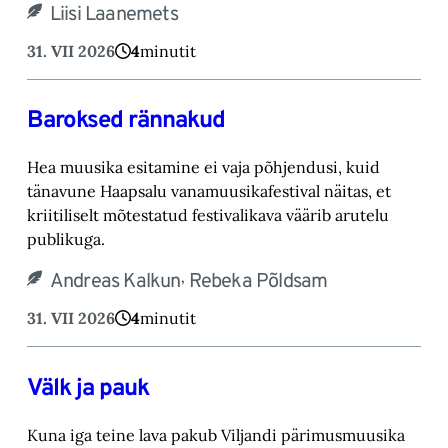
Liisi Laanemets
31. VII 2026
4
minutit
Baroksed rännakud
Hea muusika esitamine ei vaja põhjendusi, kuid
tänavune Haapsalu vanamuusikafestival näitas, et
kriitiliselt mõtestatud festivalikava väärib arutelu
publikuga.
,
Andreas Kalkun
Rebeka Põldsam
31. VII 2026
4
minutit
Välk ja pauk
Kuna iga teine lava pakub Viljandi pärimusmuusika