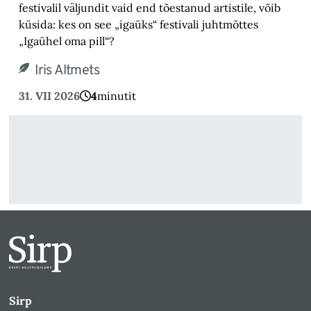
festivalil väljundit vaid end tõestanud artistile, võib
küsida: kes on see „igaüks“ festivali juhtmõttes
„Igaühel oma pill“?
Iris Altmets
31. VII 2026
4
minutit
Sirp