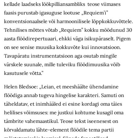
kellade laadseks löökpilliansambliks teose viimases
faasis purustab igasuguse lootuse „Requiem’i”
konventsionaalsele või harmoonilisele lõppkokkuvõttele.
Tehnilises mõttes võtab „Requiem” kokku möödunud 30
aasta flöödirepertuaari, ehkki väga isikupäraselt. Pigem
on see senise muusika kokkuvõte kui innovatsioon.
Tavapäratu instrumentatsioon aga osutab mingile
värskele suunale, mille tuleviku flöödimuusika võib
kasutusele võtta.”
Helen Bledsoe: „Leian, et meeshäälte ühendamine
flöödiga annab tugeva hingelise karakteri. Samuti on
täheldatav, et inimhääled ei esine kordagi oma täies
helilises võimsuses: me justkui kohtume kusagil oma
tämbrite vahemaastikul. Teose tekst iseenesest on
kõrvaldamatu lähte-element flöödile tema partii