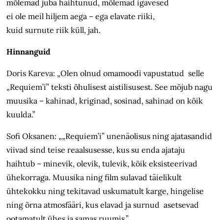
mõlemad juba haihtunud, mõlemad igavesed
ei ole meil hiljem aega – ega elavate riiki,
kuid surnute riik küll, jah.
Hinnanguid
Doris Kareva: „Olen olnud omamoodi vapustatud selle
„Requiem’i” teksti õhulisest aistilisusest. See mõjub nagu
muusika – kahinad, kriginad, sosinad, sahinad on kõik
kuulda.”
Sofi Oksanen: „„Requiem’i” unenäolisus ning ajatasandid
viivad sind teise reaalsusesse, kus su enda ajataju
haihtub – minevik, olevik, tulevik, kõik eksisteerivad
ühekorraga. Muusika ning film sulavad täielikult
ühtekokku ning tekitavad uskumatult karge, hingelise
ning õrna atmosfääri, kus elavad ja surnud asetsevad
ootamatult ühes ja samas ruumis.”