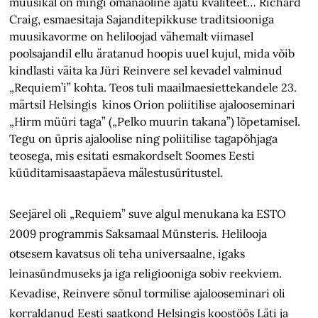
muusikal on mingi omanäoline ajatu kvaliteet… Richard
Craig, esmaesitaja Sajanditepikkuse traditsiooniga
muusikavorme on heliloojad vähemalt viimasel
poolsajandil ellu äratanud hoopis uuel kujul, mida võib
kindlasti väita ka Jüri Reinvere sel kevadel valminud
„Requiem’i” kohta. Teos tuli maailmaesiettekandele 23.
märtsil Helsingis kinos Orion poliitilise ajalooseminari
„Hirm müüri taga” („Pelko muurin takana”) lõpetamisel.
Tegu on üpris ajaloolise ning poliitilise tagapõhjaga
teosega, mis esitati esmakordselt Soomes Eesti
küüditamisaastapäeva mälestusüritustel.
Seejärel oli „Requiem” suve algul menukana ka ESTO
2009 programmis Saksamaal Münsteris. Helilooja
otsesem kavatsus oli teha universaalne, igaks
leinasündmuseks ja iga religiooniga sobiv reekviem.
Kevadise, Reinvere sõnul tormilise ajalooseminari oli
korraldanud Eesti saatkond Helsingis koostöös Läti ja