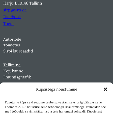
Harju 1, 10146 Tallinn
sirp@sirp.ee
Facebook
Toeta
Autoritele
Toimetus
Sirbi laureaadid
Tellimine
Kojukanne
Ilmumisgraafik
Küpsistega nõustumine
Veebiarhiiv
Sirp pdf-failidena Digaris
Kasutame küpsiseid seadme teabe salvestamiseks ja ligipääsuks selle
Kultuurileht 1994-1997
andmetele. Kui nõustute selle tehnoloogia kasutamisega, võimaldab see
Reede 1989-1990
meil töödelda sirvimiskäitumist ja teie harjumusi sel saidil. Küpsistest