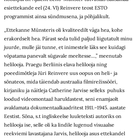
esiettekande eel (24. VI) Reinvere teost ESTO
programmist ainsa sündmusena, ja põhjalikult.
„Ettekanne Münsteris oli kvaliteedilt väga hea, kohe
erakordselt hea. Pärast seda tulid paljud liigutatult minu
juurde, mulle jäi tunne, et inimestele läks see kuidagi
võpatama panevalt sügavale meeltesse…,” meenutab
helilooja. Praegu Berliinis elava helilooja ning
poeedimõtleja Jüri Reinvere uus oopus on heli- ja
sõnateos, mida täiendab austraalia filmirežissööri,
kirjaniku ja näitleja Catherine Jarvise selleks puhuks
loodud videomontaaž haruldastest, seni enamjaolt
avaldamata dokumentaalkaadritest 1911.–1945. aastate
Eestist. Sõna, s.t ingliskeelse luuleteksti autoriks on
helilooja ise, selle oli ka lindile lugenud visuaalse
reekviemi lavastajana Jarvis, helilooja asus ettekandel