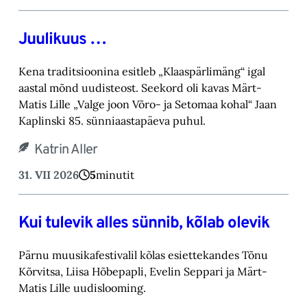
Juulikuus …
Kena traditsioonina esitleb „Klaaspärlimäng“ igal
aastal mõnd uudisteost. Seekord oli kavas Märt-
Matis Lille „Valge joon Võro- ja Setomaa kohal“ Jaan
Kaplinski 85. sünniaastapäeva puhul.
Katrin Aller
31. VII 2026
5
minutit
Kui tulevik alles sünnib, kõlab olevik
Pärnu muusikafestivalil kõlas esiettekandes Tõnu
Kõrvitsa, Liisa Hõbepapli, Evelin Seppari ja Märt-
Matis Lille uudislooming.