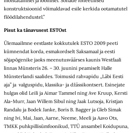
mõistatamisel ja loomisel. Sõnade foneetilised
konstruktsioonid võimaldavad esile kerkida ootamatutel
flöödilahendustel.”
Pisut ka tänavusest ESTOst
Ülemaailmne eestlaste kokkutulek ESTO 2009 peeti
kümnendat korda, esmakordselt Saksamaal ja eesti
sõjapõgenike jaoks meenutusväärses kaunis Westfaali
linnas Münsteris 26. – 30. juunini peamiselt Halle
Münsterlandi saalides. Toimusid rahvapidu „Läbi Eesti
aja” ja valguspidu, klassika- ja džässikontsert. Esinejate
hulgas olid Leili ja Aimar Tammel ning Ave Kruup, Kersti
Ala-Murr, Jaan Willem Sibul ning Jaak Lutsoja, Kristjan
Randalu ja Bodek Janke, Boris B. Bagger ja Gleb Simak
ning Ivi, Mai, Jaan, Aarne, Neeme, Meeli ja Aavo Ots,
TMKK puhkpillisümfoonikud, TTÜ ansambel Koidupuna,