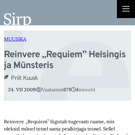
Re
Liigu
sisu
juurde
MUUSIKA
Reinvere „Requiem” Helsingis
ja Münsteris
Priit Kuusk
24. VII 2009
Vaatamisi
679
4
minutit
Reinvere „Requiem” liigutab tugevasti raame, mis
oleksid mõnel teisel sama pealkirjaga teosel. Sellel