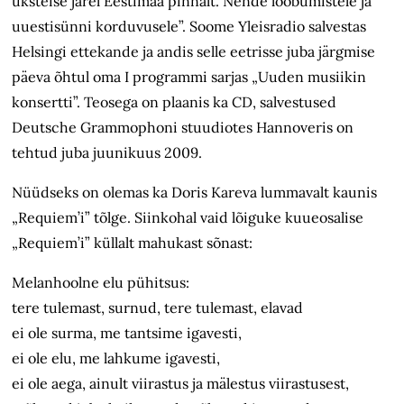
üksteise järel Eestimaa pinnalt. Nende loobumistele ja
uuestisünni korduvusele”. Soome Yleisradio salvestas
Helsingi ettekande ja andis selle eetrisse juba järgmise
päeva õhtul oma I programmi sarjas „Uuden musiikin
konsertti”. Teosega on plaanis ka CD, salvestused
Deutsche Grammophoni stuudiotes Hannoveris on
tehtud juba juunikuus 2009.
Nüüdseks on olemas ka Doris Kareva lummavalt kaunis
„Requiem’i” tõlge. Siinkohal vaid lõiguke kuueosalise
„Requiem’i” küllalt mahukast sõnast:
Melanhoolne elu pühitsus:
tere tulemast, surnud, tere tulemast, elavad
ei ole surma, me tantsime igavesti,
ei ole elu, me lahkume igavesti,
ei ole aega, ainult viirastus ja mälestus viirastusest,