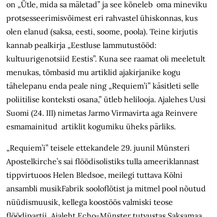
on „Ütle, mida sa mäletad” ja see kõneleb oma mineviku
protsesseerimisvõimest eri rahvastel ühiskonnas, kus
olen elanud (saksa, eesti, soome, poola). Teine kirjutis
kannab pealkirja „Eestluse lammutustööd:
kultuurigenotsiid Eestis”. Kuna see raamat oli meeletult
menukas, tõmbasid mu artiklid ajakirjanike kogu
tähelepanu enda peale ning „Requiem’i” käsitleti selle
poliitilise konteksti osana,” ütleb helilooja. Ajalehes Uusi
Suomi (24. III) nimetas Jarmo Virmavirta aga Reinvere
esmamainitud artiklit kogumiku üheks pärliks.
„Requiem’i” teisele ettekandele 29. juunil Münsteri
Apostelkirche’s sai flöödisolistiks tulla ameeriklannast
tippvirtuoos Helen Bledsoe, meilegi tuttava Kölni
ansambli musikFabrik sooloflötist ja mitmel pool nõutud
nüüdismuusik, kellega koostöös valmiski teose
flöödipartii. Ajaleht Echo-Münster tutvustas Saksamaa