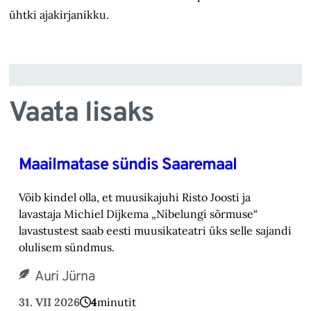
ühtki ajakirjanikku.
Vaata lisaks
Maailmatase sündis Saaremaal
Võib kindel olla, et muusikajuhi Risto Joosti ja
lavastaja Michiel Dijkema „Nibelungi sõrmuse“
lavastustest saab eesti muusikateatri üks selle sajandi
olulisem sündmus.
Auri Jürna
31. VII 2026
4
minutit