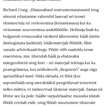
Richard Craig: „Ebatavalised instrumentatsioonid ning
sõnumi edastamise vahendid lasevad sel teosel
eksisteerida nii reekviemina (leinamissana) kui ka
virtuoosse suurvormina sooloflöödile. Helilooja lisab ka
hulganisti erisuunalisi värskeid lähenemisi: hääli (mitte
ilmtingimata laulduid), häälematerjali flöödilt, filmi
vanade arhiivikaadritega. Flööti võib vaadelda teose
essentsina, mis ühendab hääli ja ebatavalisi
mänguvõtteid ning linti – nii materjali tekitaja kui ka
peategelasena, kes artikuleerib „Requiem’i” aega väga
spetsiifilisel moel. Võiks oletada, et flööt (kui
sopranihääl) ning meeshääled peegeldavad teineteist
selles mõttes, et imiteerivad üksteise materjali. Samas nii
lihtne see ka pole: häälte varjudelaadne muusika tõstab
flöödi eredalt esile, ning flöödi muutumine tiksuvate