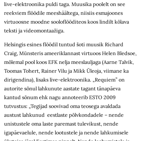
live-elektroonika puldi taga. Muusika poolelt on see
reekviem flöödile meeshäältega, niisiis esmajoones
virtuoosne moodne sooloflööditeos koos lindilt kõlava
teksti ja videomontaažiga.
Helsingis esines flöödil tuntud šoti muusik Richard
Craig, Münsteris ameeriklannast virtuoos Helen Bledsoe,
mõlemal pool koos EFK nelja meeslauljaga (Aarne Talvik,
Toomas Tohert, Rainer Vilu ja Mikk Üleoja, viimane ka
dirigendina), lisaks live-elektroonika. „Requiem” on
autorite sõnul lahkunute aastate tagant tänapäeva
kantud sõnum ehk nagu annoteerib ESTO 2009
tutvustus: „Tegijad soovivad oma teosega avaldada
austust lahkunud eestlaste põlvkondadele – nende
unistustele oma laste paremast tulevikust, nende
igapäevaelule, nende lootustele ja nende lahkumisele