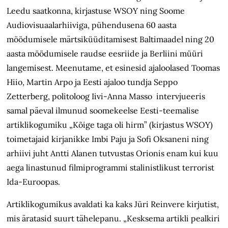
Leedu saatkonna, kirjastuse WSOY ning Soome
Audiovisuaalarhiiviga, pühendusena 60 aasta
möödumisele märtsiküüditamisest Baltimaadel ning 20
aasta möödumisele raudse eesriide ja Berliini müüri
langemisest. Meenutame, et esinesid ajaloolased Toomas
Hiio, Martin Arpo ja Eesti ajaloo tundja Seppo
Zetterberg, politoloog Iivi-Anna Masso intervjueeris
samal päeval ilmunud soomekeelse Eesti-teemalise
artiklikogumiku „Kõige taga oli hirm” (kirjastus WSOY)
toimetajaid kirjanikke Imbi Paju ja Sofi Oksaneni ning
arhiivi juht Antti Alanen tutvustas Orionis enam kui kuu
aega linastunud filmiprogrammi stalinistlikust terrorist
Ida-Euroopas.
Artiklikogumikus avaldati ka kaks Jüri Reinvere kirjutist,
mis äratasid suurt tähelepanu. „Kesksema artikli pealkiri