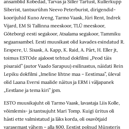
ansamblid Kobedad, Tarvas ja Siller Tartust, Kullerkupp
Siberist, tantsurühm Neevo Peterburist, dirigendid-
koorijuhid Kuno Areng, Tarmo Vaask, Jüri Rent, Indrek
Vijard, EM Si Tallinna meeskoor, TLÜ meeskoor,
Göteborgi eesti segakoor, Atsalama segakoor, Tammiku
segaansambel. Eesti muusikast olid kavades esindatud R.
Eespere, U. Sisask, A. Kapp, K. Raid, A. Pärt, H. Eller jt,
toimus ESTOde ajaloost tehtud dokfilmi „Peod täis
pisaraid” (autor Vaado Sarapuu) esilinastus, näidati Rein
Lepiku dokfilmi „Imeline lihtne maa – Eestimaa”, üleval
olid Laana Eversi maalide näitus ja ERM i väljapanek
„Eestlane ja tema kiri” jpm.
ESTO muusikajuht oli Tarmo Vaask, lavastaja Liis Kolle,
võimlemis- ja tantsujuht Mari Tomp. Kuigi üritus oli
hästi ette valmistatud ja läks korda, oli osavõtjaid
varasemast vähem – alla 800. Eestist polnud Münsteris