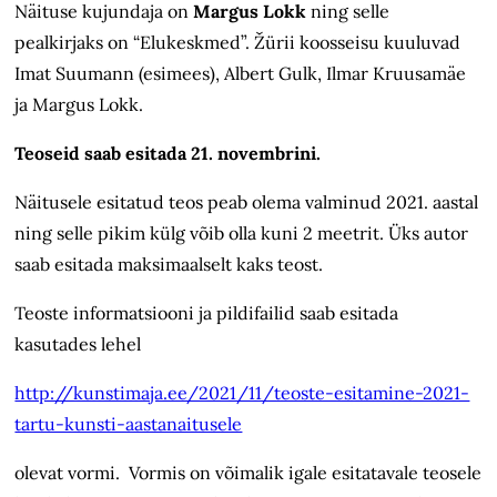
Näituse kujundaja on
Margus Lokk
ning selle
pealkirjaks on “Elukeskmed”. Žürii koosseisu kuuluvad
Imat Suumann (esimees), Albert Gulk, Ilmar Kruusamäe
ja Margus Lokk.
Teoseid saab esitada 21. novembrini.
Näitusele esitatud teos peab olema valminud 2021. aastal
ning selle pikim külg võib olla kuni 2 meetrit. Üks autor
saab esitada maksimaalselt kaks teost.
Teoste informatsiooni ja pildifailid saab esitada
kasutades lehel
http://kunstimaja.ee/2021/11/teoste-esitamine-2021-
tartu-kunsti-aastanaitusele
olevat vormi. Vormis on võimalik igale esitatavale teosele