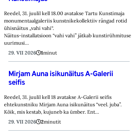
Reedel, 31. juulil kell 18.00 avatakse Tartu Kunstimaja
monumentaalgaleriis kunstnikekollektiiv rängad rotid
ühisnäitus „vahi vahi“.
Näitus-installatsioon “vahi vahi” jätkab kunstirühmituse
uurimusi…
29. VII 2026
1
minut
Mirjam Auna isikunäitus A-Galerii
seifis
Reedel, 31. juulil kell 18 avatakse A-Galerii seifis
ehtekunstniku Mirjam Auna isikunäitus “veel. juba”.
Kõik, mis kestab, kujuneb ka ümber. Ent…
29. VII 2026
2
minutit