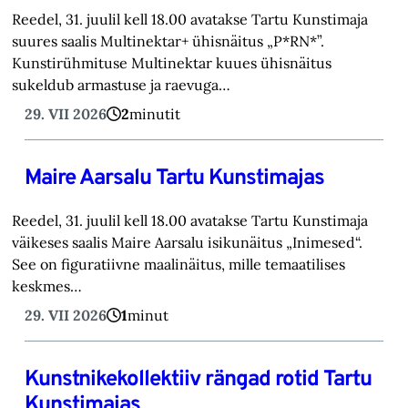
Reedel, 31. juulil kell 18.00 avatakse Tartu Kunstimaja
suures saalis Multinektar+ ühisnäitus „P*RN*”.
Kunstirühmituse Multinektar kuues ühisnäitus
sukeldub armastuse ja raevuga…
29. VII 2026
2
minutit
Maire Aarsalu Tartu Kunstimajas
Reedel, 31. juulil kell 18.00 avatakse Tartu Kunstimaja
väikeses saalis Maire Aarsalu isikunäitus „Inimesed“.
See on figuratiivne maalinäitus, mille temaatilises
keskmes…
29. VII 2026
1
minut
Kunstnikekollektiiv rängad rotid Tartu
Kunstimajas