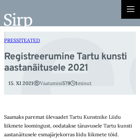
e
Liigu
sisu
juurde
PRESSITEATED
Registreerumine Tartu kunsti
aastanäitusele 2021
15. XI 2021
Vaatamisi
579
1
minut
Saamaks paremat ülevaadet Tartu Kunstnike Liidu
liikmete loomingust, oodatakse tänavusele Tartu kunsti
aastanäitusele esmajärjekorras liidu liikmete töid.