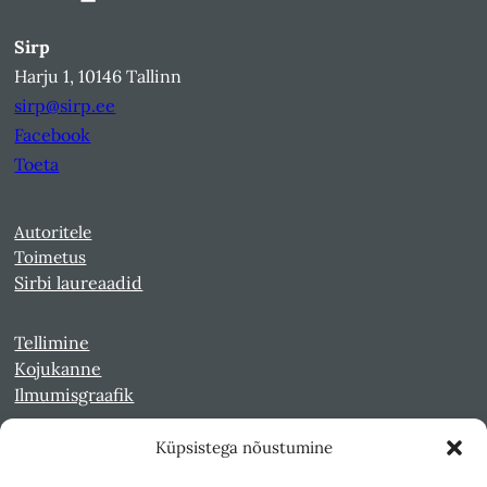
Sirp
Harju 1, 10146 Tallinn
sirp@sirp.ee
Facebook
Toeta
Autoritele
Toimetus
Sirbi laureaadid
Tellimine
Kojukanne
Ilmumisgraafik
Küpsistega nõustumine
Veebiarhiiv
Sirp pdf-failidena Digaris