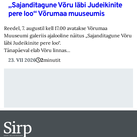
„Sajanditagune Võru läbi Judeikinite
pere loo“ Võrumaa muuseumis
Reedel, 7. augustil kell 17.00 avatakse Võrumaa
Muuseumi galeriis ajalooline näitus „Sajanditagune Võru
läbi Judeikinite pere loo“.
Tänapäeval elab Võru linnas…
23. VII 2026
2
minutit