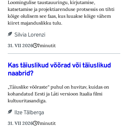
Loomingulise taustauuringu, kirjutamise,
katsetamise ja projektiarenduse protsessis on tihti
kõige olulisem see faas, kus luuakse kõige vähem
kiiret majanduslikku tulu.
Silvia Lorenzi
31. VII 2026
7
minutit
Kas täiuslikud võõrad või täiuslikud
naabrid?
„Täiuslike võõraste“ puhul on huvitav, kuidas on
kohandatud Eesti ja Läti versioon Itaalia filmi
kultuuritasandiga.
Ilze Tālberga
31. VII 2026
7
minutit