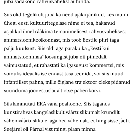
juba sadakond rahvusvahelist auhinda.
Siis olid tegelikult juba ka need ajakirjanikud, kes muidu
ühegi eesti kultuuritegelase nime ei tea, hakanud
asjalikul ilmel rääkima temanimelisest rahvusvahelisest
animatsioonikoolkonnast, mis toob Eestile piiri taga
palju kuulsust. Siis oldi aga paraku ka „Eesti kui
animatsioonimaa“ loosungist juba nii pimedalt
vaimustatud, et rahastati ka igasugust kommertsi, mis
võinuks ideaalis ise ennast tasa teenida, või siis muud
infantiilset pahna, mille õiglane trajektoor oleks pidanud
suunduma joonestuslaualt otse paberikorvi.
Siis lammutati EKA vana peahoone. Siis taganes
kunstirahvas kangelaslikult väärtuslikumalt krundilt
vähemväärtuslikule, aga hea vähemalt, et hing sisse jäeti.
Seejärel oli Pärnal vist mingi plaan minna