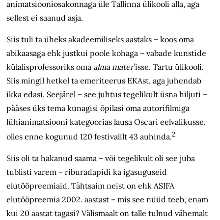
animatsiooniosakonnaga üle Tallinna ülikooli alla, aga
sellest ei saanud asja.
Siis tuli ta üheks akadeemiliseks aastaks – koos oma
abikaasaga ehk justkui poole kohaga – vabade kunstide
külalisprofessoriks oma
alma mater
’isse, Tartu ülikooli.
Siis mingil hetkel ta emeriteerus EKAst, aga juhendab
ikka edasi. Seejärel – see juhtus tegelikult üsna hiljuti –
pääses üks tema kunagisi õpilasi oma autorifilmiga
lühianimatsiooni kategoorias lausa Oscari eelvalikusse,
2
olles enne kogunud 120 festivalilt 43 auhinda.
Siis oli ta hakanud saama – või tegelikult oli see juba
tublisti varem – riburadapidi ka igasuguseid
elutööpreemiaid. Tähtsaim neist on ehk ASIFA
elutööpreemia 2002. aastast – mis see nüüd teeb, enam
kui 20 aastat tagasi? Välismaalt on talle tulnud vähemalt