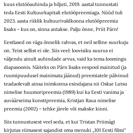
kuus elutöö­auhinda ja hiljuti, 2019. aastal tunnustati
teda Eesti Kultuurkapitali elutöö­preemiaga. Nüüd tuli
2023. aasta riiklik kultuurivaldkonna elutööpreemia
lisaks – kus on, sinna antakse. Palju õnne, Priit Pärn!
Eestlased on väga õnnelik rahvas, et neil selline suurkuju
on. Teist sellist ei ole. Siis veel: loovisiku suurus ei
väljendu ainult auhindade arvus, vaid ka tema loomingu
diapasoonis. Näiteks on Pärn lisaks eespool mainitud (ja
ruumipuudusel mainimata jäänud) preemiatele pälvinud
teadaolevalt ainsa inimkonna esindajana nii Oskar Lutsu
nimelise huumoripreemia (1989) kui ka Eesti vanima ja
auväärseima kunstipreemia, Kristjan Raua nimelise
preemia (2002) – tehke järele või makske kinni.
Siis tunnustusest veel seda, et kui Tristan Priimägi
kirjutas viimasest sajandist oma menuki „101 Eesti filmi“