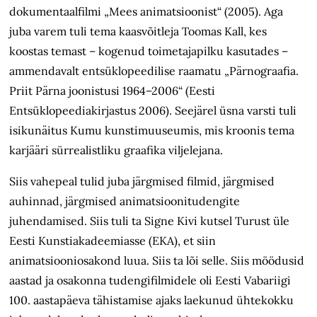
dokumentaalfilmi „Mees animatsioonist“ (2005). Aga
juba varem tuli tema kaasvõitleja Toomas Kall, kes
koostas temast – kogenud toimetajapilku kasutades –
ammendavalt entsüklopeedilise raamatu „Pärnograafia.
Priit Pärna joonistusi 1964–2006“ (Eesti
Entsüklopeediakirjastus 2006). Seejärel üsna varsti tuli
isikunäitus Kumu kunstimuuseumis, mis kroonis tema
karjääri sürrealistliku graafika viljelejana.
Siis vahepeal tulid juba järgmised filmid, järgmised
auhinnad, järgmised animatsioonitudengite
juhendamised. Siis tuli ta Signe Kivi kutsel Turust üle
Eesti Kunstiakadeemiasse (EKA), et siin
animatsiooniosakond luua. Siis ta lõi selle. Siis möödusid
aastad ja osakonna tudengifilmidele oli Eesti Vabariigi
100. aastapäeva tähistamise ajaks laekunud ühtekokku