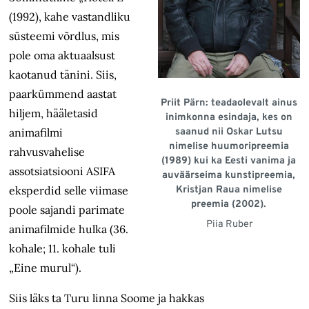
(1992), kahe vastandliku
süsteemi võrdlus, mis
pole oma aktuaalsust
kaotanud tänini. Siis,
paarkümmend aastat
Priit Pärn: teadaolevalt ainus
hiljem, hääletasid
inimkonna esindaja, kes on
animafilmi
saanud nii Oskar Lutsu
nimelise huumoripreemia
rahvusvahelise
(1989) kui ka Eesti vanima ja
assotsiatsiooni ASIFA
auväärseima kunstipreemia,
eksperdid selle viimase
Kristjan Raua nimelise
preemia (2002).
poole sajandi parimate
Piia Ruber
animafilmide hulka (36.
kohale; 11. kohale tuli
„Eine murul“).
Siis läks ta Turu linna Soome ja hakkas