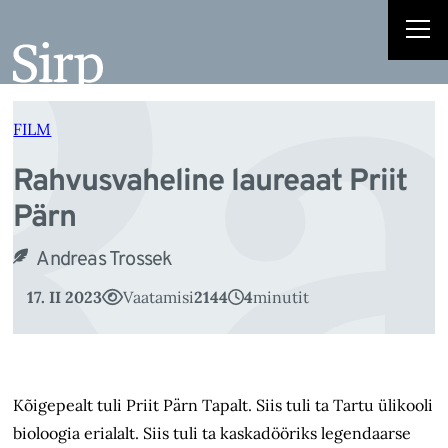
Ra
Liigu
sisu
juurde
FILM
Rahvusvaheline laureaat Priit
Pärn
Andreas Trossek
17. II 2023
Vaatamisi
2144
4
minutit
Kõigepealt tuli Priit Pärn Tapalt. Siis tuli ta Tartu ülikooli
bioloogia erialalt. Siis tuli ta kaskadööriks legendaarse