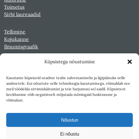
Toimetus
Sirbi laureaadid
Tellimine
Kojukanne
Ilmumisgraafik
Küpsistega nõustumine
Veebiarhiiv
Sirp pdf-failidena Digaris
Kasutame küpsiseid seadme teabe salvestamiseks ja ligipääsuks selle
Kultuurileht 1994-1997
andmetele. Kui nõustute selle tehnoloogia kasutamisega, võimaldab see
Reede 1989-1990
meil töödelda sirvimiskäitumist ja teie harjumusi sel saidil. Küpsistest
Sirp ja Vasar 1940-1989
keeldumine võib negatiivselt mõjutada mõningaid funktsioone ja
võimalusi.
Ligipääsetavus
Kasutustingimused
Nõustun
Teksti- ja andmekaeve
Ei nõustu