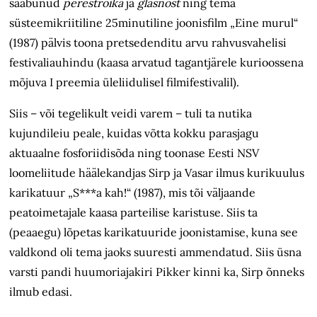
saabunud
perestroika
ja
glasnost
ning tema
süsteemikriitiline 25minutiline joonisfilm „Eine murul“
(1987) pälvis toona pretsedenditu arvu rahvusvahelisi
festivaliauhindu (kaasa arvatud tagantjärele kurioossena
mõjuva I preemia üleliidulisel filmifestivalil).
Siis – või tegelikult veidi varem – tuli ta nutika
kujundileiu peale, kuidas võtta kokku parasjagu
aktuaalne fosforiidisõda ning toonase Eesti NSV
loomeliitude häälekandjas Sirp ja Vasar ilmus kurikuulus
karikatuur „S***a kah!“ (1987), mis tõi väljaande
peatoimetajale kaasa parteilise karistuse. Siis ta
(peaaegu) lõpetas karikatuuride joonistamise, kuna see
valdkond oli tema jaoks suuresti ammendatud. Siis üsna
varsti pandi huumoriajakiri Pikker kinni ka, Sirp õnneks
ilmub edasi.