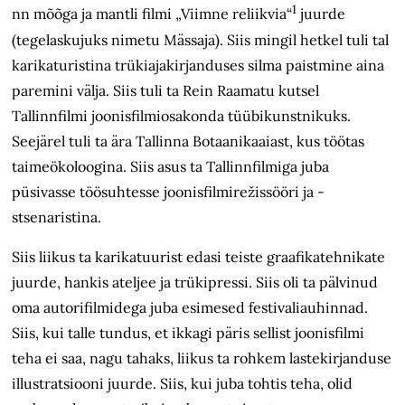
1
nn mõõga ja mantli filmi „Viimne reliikvia“
juurde
(tegelaskujuks nimetu Mässaja). Siis mingil hetkel tuli tal
karikaturistina trükiajakirjanduses silma paistmine aina
paremini välja. Siis tuli ta Rein Raamatu kutsel
Tallinnfilmi joonisfilmiosakonda tüübikunstnikuks.
Seejärel tuli ta ära Tallinna Botaanikaaiast, kus töötas
taimeökoloogina. Siis asus ta Tallinn­filmiga juba
püsivasse töösuhtesse joonis­filmirežissööri ja -
stsenaristina.
Siis liikus ta karikatuurist edasi teiste graafikatehnikate
juurde, hankis ateljee ja trükipressi. Siis oli ta pälvinud
oma autorifilmidega juba esimesed festivaliauhinnad.
Siis, kui talle tundus, et ikkagi päris sellist joonisfilmi
teha ei saa, nagu tahaks, liikus ta rohkem laste­kirjanduse
illustratsiooni juurde. Siis, kui juba tohtis teha, olid