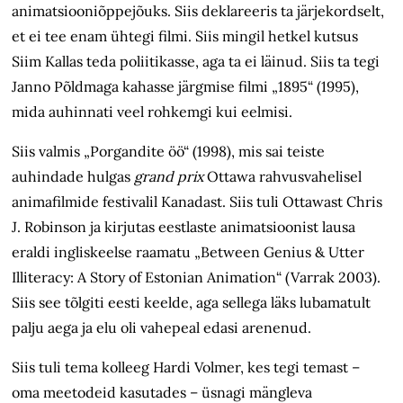
animatsiooniõppejõuks. Siis deklareeris ta järjekordselt,
et ei tee enam ühtegi filmi. Siis mingil hetkel kutsus
Siim Kallas teda poliitikasse, aga ta ei läinud. Siis ta tegi
Janno Põldmaga kahasse järgmise filmi „1895“ (1995),
mida auhinnati veel rohkemgi kui eelmisi.
Siis valmis „Porgandite öö“ (1998), mis sai teiste
auhindade hulgas
grand prix
Ottawa rahvusvahelisel
animafilmide festivalil Kanadast. Siis tuli Ottawast Chris
J. Robinson ja kirjutas eestlaste animatsioonist lausa
eraldi ingliskeelse raamatu „Between Genius & Utter
Illiteracy: A Story of Estonian Animation“ (Varrak 2003).
Siis see tõlgiti eesti keelde, aga sellega läks lubamatult
palju aega ja elu oli vahepeal edasi arenenud.
Siis tuli tema kolleeg Hardi Volmer, kes tegi temast –
oma meetodeid kasutades – üsnagi mängleva