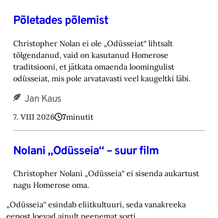
Põletades põlemist
Christopher Nolan ei ole „Odüsseiat“ lihtsalt
tõlgendanud, vaid on kasutanud Homerose
tra‎ditsiooni, et jätkata omaenda loomingulist
odüsseiat, mis pole arvatavasti veel kaugeltki läbi.‎
Jan Kaus
7. VIII 2026
7
minutit
Nolani „Odüsseia“ – suur film
Christopher Nolani „Odüsseia“ ei sisenda aukartust
nagu Homerose oma.‎
„Odüsseia“ esindab eliitkultuuri, seda vanakreeka
eepost loevad ainult peenemat sorti…