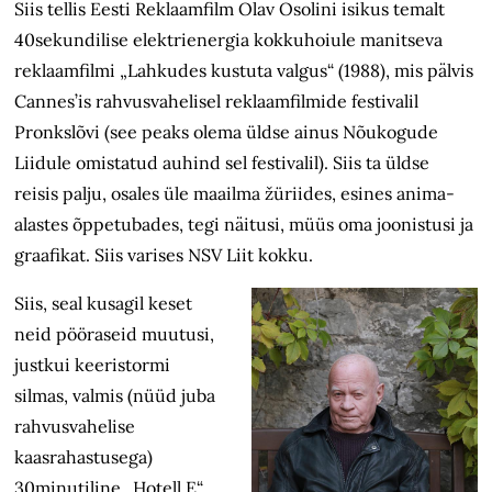
Siis tellis Eesti Reklaamfilm Olav Osolini isikus temalt
40sekundilise elektrienergia kokkuhoiule manitseva
reklaamfilmi „Lahkudes kustuta valgus“ (1988), mis pälvis
Cannes’is rahvusvahelisel reklaamfilmide festivalil
Pronkslõvi (see peaks olema üldse ainus Nõukogude
Liidule omistatud auhind sel festivalil). Siis ta üldse
reisis palju, osales üle maailma žüriides, esines anima-
alastes õppetubades, tegi näitusi, müüs oma joonistusi ja
graafikat. Siis varises NSV Liit kokku.
Siis, seal kusagil keset
neid pööraseid muutusi,
justkui keeristormi
silmas, valmis (nüüd juba
rahvusvahelise
kaasrahastusega)
30minutiline „Hotell E“