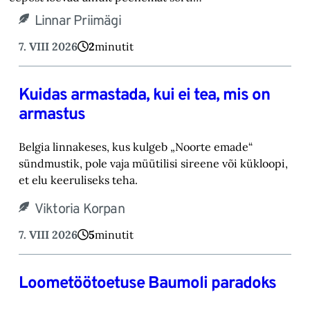
Linnar Priimägi
7. VIII 2026
2
minutit
Kuidas armastada, kui ei tea, mis on
armastus
Belgia linnakeses, kus kulgeb „Noorte emade“
sündmustik, pole vaja müütilisi sireene või kük‎loopi,
et elu keeruliseks teha. ‎
Viktoria Korpan
7. VIII 2026
5
minutit
Loometöötoetuse Baumoli paradoks