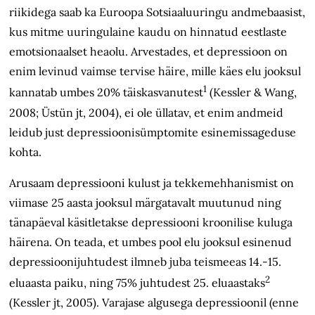
riikidega saab ka Euroopa Sotsiaaluuringu andmebaasist,
kus mitme uuringulaine kaudu on hinnatud eestlaste
emotsionaalset heaolu. Arvestades, et depressioon on
enim levinud vaimse tervise häire, mille käes elu jooksul
1
kannatab umbes 20% täiskasvanutest
(Kessler & Wang,
2008; Üstün jt, 2004), ei ole üllatav, et enim andmeid
leidub just depressioonisümptomite esinemissageduse
kohta.
Arusaam depressiooni kulust ja tekkemehhanismist on
viimase 25 aasta jooksul märgatavalt muutunud ning
tänapäeval käsitletakse depressiooni kroonilise kuluga
häirena. On teada, et umbes pool elu jooksul esinenud
depressioonijuhtudest ilmneb juba teismeeas 14.-15.
2
eluaasta paiku, ning 75% juhtudest 25. eluaastaks
(Kessler jt, 2005). Varajase algusega depressioonil (enne