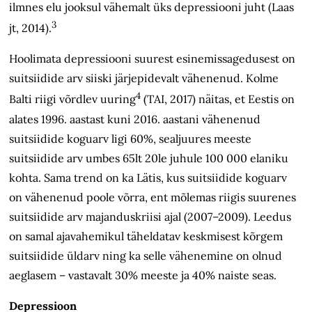
ilmnes elu jooksul vähemalt üks depressiooni juht (Laas
3
jt, 2014).
Hoolimata depressiooni suurest esinemissagedusest on
suitsiidide arv siiski järjepidevalt vähenenud. Kolme
4
Balti riigi võrdlev uuring
(TAI, 2017) näitas, et Eestis on
alates 1996. aastast kuni 2016. aastani vähenenud
suitsiidide koguarv ligi 60%, sealjuures meeste
suitsiidide arv umbes 65lt 20le juhule 100 000 elaniku
kohta. Sama trend on ka Lätis, kus suitsiidide koguarv
on vähenenud poole võrra, ent mõlemas riigis suurenes
suitsiidide arv majanduskriisi ajal (2007–2009). Leedus
on samal ajavahemikul täheldatav keskmisest kõrgem
suitsiidide üldarv ning ka selle vähenemine on olnud
aeglasem – vastavalt 30% meeste ja 40% naiste seas.
Depressioon