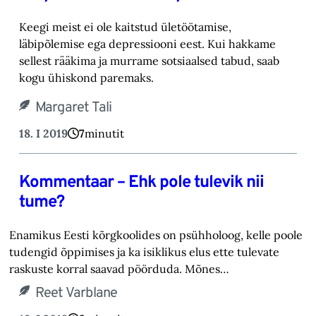
Keegi meist ei ole kaitstud ületöötamise,
läbipõlemise ega depressiooni eest. Kui hakkame
sellest rääkima ja murrame sotsiaalsed tabud, saab
kogu ühiskond paremaks.
Margaret Tali
18. I 2019
7
minutit
Kommentaar – Ehk pole tulevik nii
tume?
Enamikus Eesti kõrgkoolides on psühholoog, kelle poole
tudengid õppimises ja ka isiklikus elus ette tulevate
raskuste korral saavad pöörduda. Mõnes…
Reet Varblane