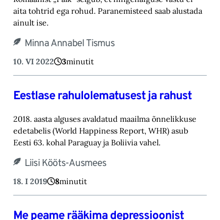
aita tohtrid ega rohud. Paranemisteed saab alustada
ainult ise.
Minna Annabel Tismus
10. VI 2022
3
minutit
Eestlase rahulolematusest ja rahust
2018. aasta alguses avaldatud maailma õnnelikkuse
edetabelis (World Happiness Report, WHR) asub
Eesti 63. kohal Paraguay ja Boliivia vahel.
Liisi Kööts-Ausmees
18. I 2019
8
minutit
Me peame rääkima depressioonist