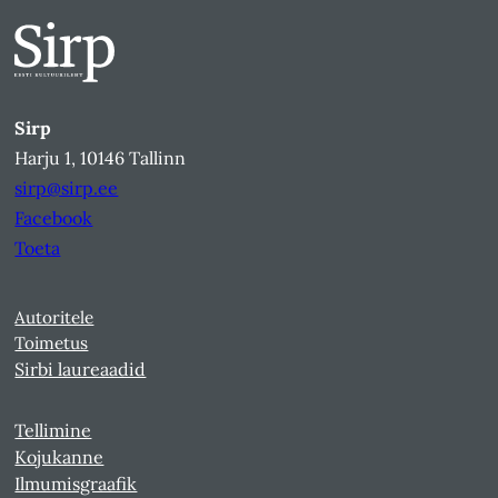
Sirp
Harju 1, 10146 Tallinn
sirp@sirp.ee
Facebook
Toeta
Autoritele
Toimetus
Sirbi laureaadid
Tellimine
Kojukanne
Ilmumisgraafik