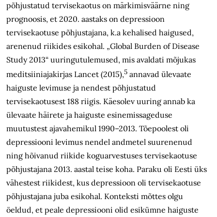
põhjustatud tervisekaotus on märkimisväärne ning
prognoosis, et 2020. aastaks on depressioon
tervisekaotuse põhjustajana, k.a kehalised haigused,
arenenud riikides esikohal. „Global Burden of Disease
Study
2013“
uuringutulemused, mis avaldati mõjukas
5
meditsiiniajakirjas Lancet
(2015),
annavad ülevaate
haiguste levimuse ja nendest põhjustatud
tervisekaotusest 188 riigis. Käesolev uuring annab ka
ülevaate häirete ja haiguste esinemissageduse
muutustest ajavahemikul 1990–2013. Tõepoolest oli
depressiooni levimus nendel andmetel suurenenud
ning hõivanud riikide koguarvestuses tervisekaotuse
põhjustajana 2013. aastal teise koha. Paraku oli Eesti üks
vähestest riikidest, kus depressioon oli tervisekaotuse
põhjustajana juba esikohal. Konteksti mõttes olgu
öeldud, et peale depressiooni olid esikümne haiguste