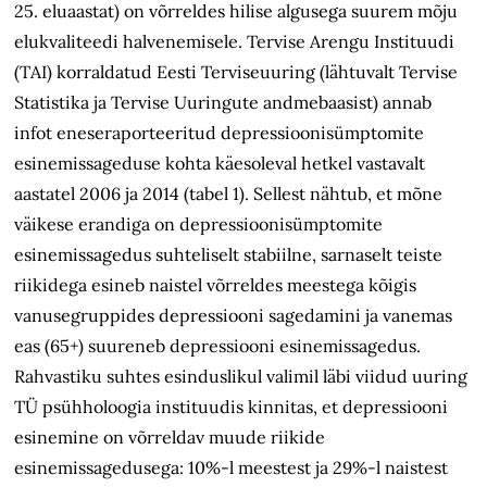
25. eluaastat) on võrreldes hilise algusega suurem mõju
elukvaliteedi halvenemisele. Tervise Arengu Instituudi
(TAI) korraldatud Eesti Terviseuuring (lähtuvalt Tervise
Statistika ja Tervise Uuringute andmebaasist) annab
infot eneseraporteeritud depressioonisümptomite
esinemissageduse kohta käesoleval hetkel vastavalt
aastatel 2006 ja 2014 (tabel 1). Sellest nähtub, et mõne
väikese erandiga on depressioonisümptomite
esinemissagedus suhteliselt stabiilne, sarnaselt teiste
riikidega esineb naistel võrreldes meestega kõigis
vanusegruppides depressiooni sagedamini ja vanemas
eas (65+) suureneb depressiooni esinemissagedus.
Rahvastiku suhtes esinduslikul valimil läbi viidud uuring
TÜ psühholoogia instituudis kinnitas, et depressiooni
esinemine on võrreldav muude riikide
esinemissagedusega: 10%-l meestest ja 29%-l naistest