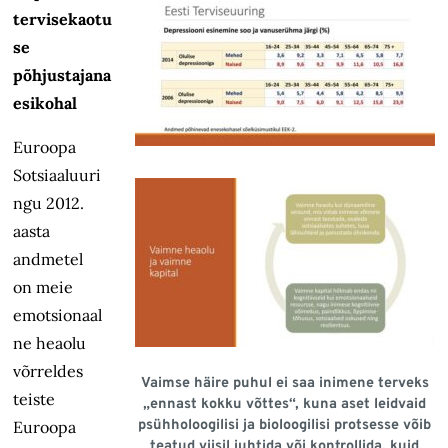
tervisekaotu
se
põhjustajana
esikohal
Euroopa
Sotsiaaluuri
ngu 2012.
aasta
andmetel
on meie
emotsionaal
ne heaolu
võrreldes
Vaimse häire puhul ei saa inimene terveks
teiste
„ennast kokku võttes“, kuna aset leidvaid
psühholoogilisi ja bioloogilisi protsesse võib
Euroopa
teatud viisil juhtida või kontrollida, kuid