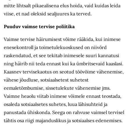
mitte lihtsalt pikaealisena elus hoida, vaid kuidas leida
viise, et nad oleksid sealjuures ka terved.
Puuduv vaimse tervise poliitika
Vaimse tervise häirumisest võime rääkida, kui inimese
enesekontroll ja toimetulekuoskused on niivõrd
raskendatud, et see tekitab inimesele suuri kannatusi
ning häirib nii teda ennast kui ka ümbritsevaid kaaslasi.
Kaasnev tervisekaotus on seotud töövõime vähenemise,
vähese jõudluse, sotsiaalsetest suhetest
eemaletõmbumise, sissetulekute vähenemise jms.
Vaimne heaolu viitab inimese võimele ennast teostada,
osaleda sotsiaalsetes suhetes, luua lähisuhteid ja
panustada ühiskonda. Seega on rahvuse vaimsel tervisel
tähtis osa riigi majanduslikus ja sotsiaalses edenemises.