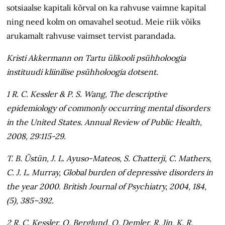
sotsiaalse kapitali kõrval on ka rahvuse vaimne kapital
ning need kolm on omavahel seotud. Meie riik võiks
arukamalt rahvuse vaimset tervist parandada.
Kristi Akkermann on Tartu ülikooli psühholoogia
instituudi kliinilise psühholoogia dotsent.
1 R. C. Kessler & P. S. Wang, The descriptive
epidemiology of commonly occurring mental disorders
in the United States. Annual Review of Public Health,
2008, 29:115-29.
T. B. Üstün, J. L. Ayuso-Mateos, S. Chatterji, C. Mathers,
C. J. L. Murray, Global burden of depressive disorders in
the year 2000. British Journal of Psychiatry, 2004, 184,
(5), 385–392.
2 R. C. Kessler, O. Berglund, O. Demler, R. Jin, K. R.