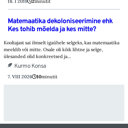
18. I 2019
2
minutit
Matemaatika dekoloniseerimine ehk
Kes tohib mõelda ja kes mitte?
Kooliajast sai ilmselt igaühele selgeks, kas matemaatika
meeldib või mitte. Osale oli kõik lihtne ja selge,
ülesanded olid konkreetsed ja…
Kurmo Konsa
7. VIII 2026
10
minutit