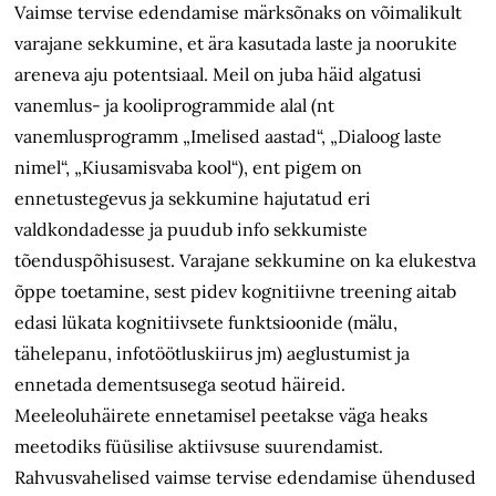
Vaimse tervise edendamise märksõnaks on võimalikult
varajane sekkumine, et ära kasutada laste ja noorukite
areneva aju potentsiaal. Meil on juba häid algatusi
vanemlus- ja kooliprogrammide alal (nt
vanemlusprogramm „Imelised aastad“, „Dialoog laste
nimel“, „Kiusamisvaba kool“), ent pigem on
ennetustegevus ja sekkumine hajutatud eri
valdkondadesse ja puudub info sekkumiste
tõenduspõhisusest. Varajane sekkumine on ka elukestva
õppe toetamine, sest pidev kognitiivne treening aitab
edasi lükata kognitiivsete funktsioonide (mälu,
tähelepanu, infotöötluskiirus jm) aeglustumist ja
ennetada dementsusega seotud häireid.
Meeleoluhäirete ennetamisel peetakse väga heaks
meetodiks füüsilise aktiivsuse suurendamist.
Rahvusvahelised vaimse tervise edendamise ühendused