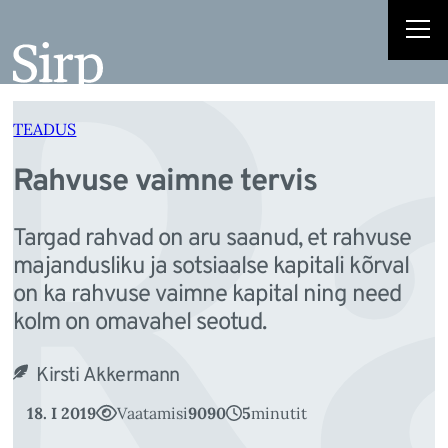
R
Liigu
sisu
juurde
TEADUS
Rahvuse vaimne tervis
Targad rahvad on aru saanud, et rahvuse
majandusliku ja sotsiaalse kapitali kõrval
on ka rahvuse vaimne kapital ning need
kolm on omavahel seotud.
Kirsti Akkermann
18. I 2019
Vaatamisi
9090
5
minutit