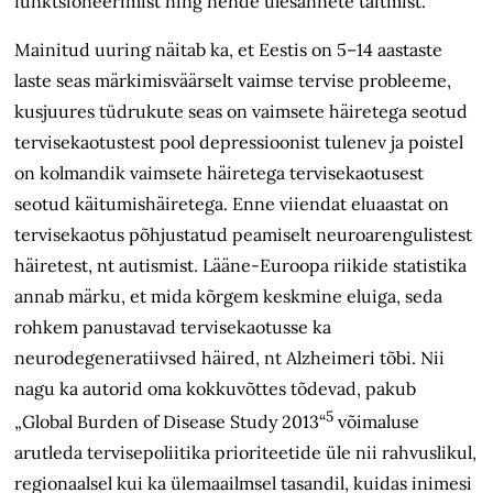
funktsioneerimist ning nende ülesannete täitmist.
Mainitud uuring näitab ka, et Eestis on 5–14 aastaste
laste seas märkimisväärselt vaimse tervise probleeme,
kusjuures tüdrukute seas on vaimsete häiretega seotud
tervisekaotustest pool depressioonist tulenev ja poistel
on kolmandik vaimsete häiretega tervisekaotusest
seotud käitumishäiretega. Enne viiendat eluaastat on
tervisekaotus põhjustatud peamiselt neuroarengulistest
häiretest, nt autismist. Lääne-Euroopa riikide statistika
annab märku, et mida kõrgem keskmine eluiga, seda
rohkem panustavad tervisekaotusse ka
neurodegeneratiivsed häired, nt Alzheimeri tõbi. Nii
nagu ka autorid oma kokkuvõttes tõdevad, pakub
5
„Global Burden of Disease Study 2013“
võimaluse
arutleda tervisepoliitika prioriteetide üle nii rahvuslikul,
regionaalsel kui ka ülemaailmsel tasandil, kuidas inimesi