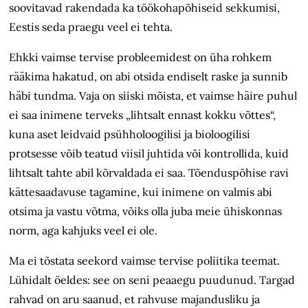
soovitavad rakendada ka töökohapõhiseid sekkumisi,
Eestis seda praegu veel ei tehta.
Ehkki vaimse tervise probleemidest on üha rohkem
rääkima hakatud, on abi otsida endiselt raske ja sunnib
häbi tundma. Vaja on siiski mõista, et vaimse häire puhul
ei saa inimene terveks „lihtsalt ennast kokku võttes“,
kuna aset leidvaid psühholoogilisi ja bioloogilisi
protsesse võib teatud viisil juhtida või kontrollida, kuid
lihtsalt tahte abil kõrvaldada ei saa. Tõenduspõhise ravi
kättesaadavuse tagamine, kui inimene on valmis abi
otsima ja vastu võtma, võiks olla juba meie ühiskonnas
norm, aga kahjuks veel ei ole.
Ma ei tõstata seekord vaimse tervise poliitika teemat.
Lühidalt öeldes: see on seni peaaegu puudunud. Targad
rahvad on aru saanud, et rahvuse majandusliku ja