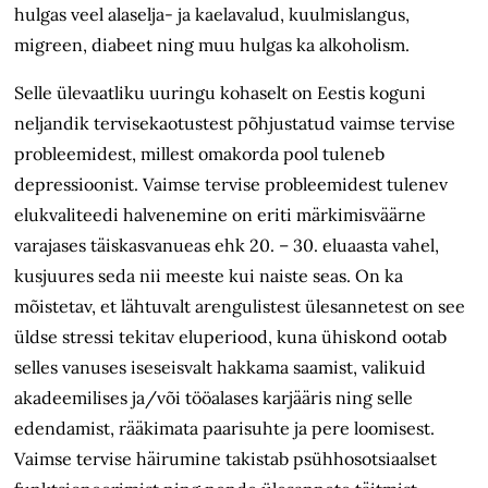
hulgas veel alaselja- ja kaelavalud, kuulmislangus,
migreen, diabeet ning muu hulgas ka alkoholism.
Selle ülevaatliku uuringu kohaselt on Eestis koguni
neljandik tervisekaotustest põhjustatud vaimse tervise
probleemidest, millest omakorda pool tuleneb
depressioonist. Vaimse tervise probleemidest tulenev
elukvaliteedi halvenemine on eriti märkimisväärne
varajases täiskasvanueas ehk 20. – 30. eluaasta vahel,
kusjuures seda nii meeste kui naiste seas. On ka
mõistetav, et lähtuvalt arengulistest ülesannetest on see
üldse stressi tekitav eluperiood, kuna ühiskond ootab
selles vanuses iseseisvalt hakkama saamist, valikuid
akadeemilises ja/või tööalases karjääris ning selle
edendamist, rääkimata paarisuhte ja pere loomisest.
Vaimse tervise häirumine takistab psühhosotsiaalset