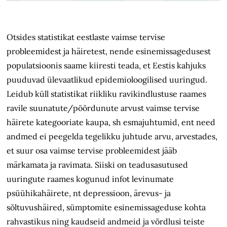
Otsides statistikat eestlaste vaimse tervise
probleemidest ja häiretest, nende esinemissagedusest
populatsioonis saame kiiresti teada, et Eestis kahjuks
puuduvad ülevaatlikud epidemioloogilised uuringud.
Leidub küll statistikat riikliku ravikindlustuse raames
ravile suunatute/pöördunute arvust vaimse tervise
häirete kategooriate kaupa, sh esmajuhtumid, ent need
andmed ei peegelda tegelikku juhtude arvu, arvestades,
et suur osa vaimse tervise probleemidest jääb
märkamata ja ravimata. Siiski on teadusasutused
uuringute raames kogunud infot levinumate
psüühikahäirete, nt depressioon, ärevus- ja
sõltuvushäired, sümptomite esinemissageduse kohta
rahvastikus ning kaudseid andmeid ja võrdlusi teiste