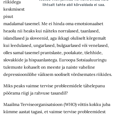
riikidega
lihtsalt tahte abil kõrvaldada ei saa.
keskmisest
pisut
madalamal tasemel. Me ei hinda oma emotsionaalset
heaolu nii heaks kui näiteks norralased, taanlased,
islandlased ja sloveenid, aga ikkagi oluliselt kõrgemalt
kui leedulased, ungarlased, bulgaarlased või venelased,
olles samal tasemel prantslaste, poolakate, tšehhide,
slovakkide ja hispaanlastega. Euroopa Sotsiaaluuringu
tulemuste kohaselt on meeste ja naiste vaheline
depressioonilõhe väiksem sooliselt võrdsemates riikides.
Miks peaks vaimse tervise probleemidele tähelepanu
pöörama riigi ja rahvuse tasandil?
Maailma Terviseorganisatsioon (WHO) võttis kokku juba
kümme aastat tagasi, et vaimse tervise probleemidest