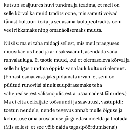
kutsun sealjuures huvi tundma ja teadma, et meil on
selle kõrval ka muid traditsioone, mis samuti võivad
tänast kultuuri toita ja sedasama laulupeotraditsiooni
veel rikkamaks ning omanäolisemaks muuta.
Niisiis: ma ei taha midagi sellest, mis meil praeguses
muusikaelus head ja armsakssaanut, asendada vana
rahva­lauluga. Ei taotle muud, kui et olemasoleva kõrval ja
selle hulgas tundma õppida vana laulukultuuri olemust.
(Ennast esmaavastajaks pidamata arvan, et seni on
püütud runoviisi ainult suupärasemaks teha
vahepealsetest välismõjulistest arusaamadest lähtudes.)
Ma ei eita eelkäijate töösuundi ja saavutusi, vastupidi:
toetun nendele, nende tegevus annab mulle õiguse ja
kohustuse oma arusaamise järgi edasi mõelda ja töötada.
(Mis sellest, et see võib näida tagasipöördumisena!)