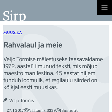
R
Liigu
sisu
juurde
MUUSIKA
Rahvalaul ja meie
Veljo Tormise mälestuseks taasavaldame
1972. aastal1 ilmunud teksti, mis mõjub
maestro manifestina. 45 aastat hiljem
tundub loomulik, et regilaulu siirded on
kõikjal eesti muusikas.
Veljo Tormis
27. I 2017
Vaatamisi
3339
13
minutit