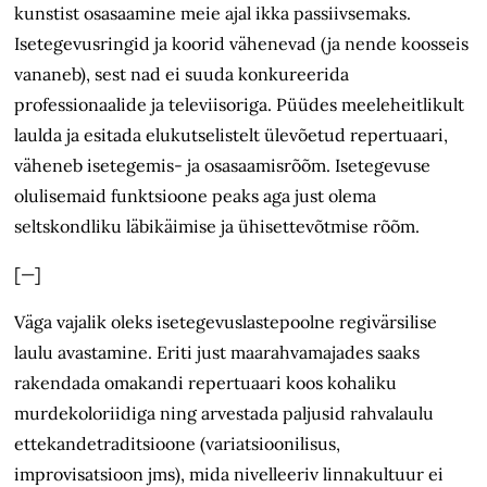
kunstist osasaamine meie ajal ikka passiivsemaks.
Isetegevusringid ja koorid vähenevad (ja nende koosseis
vananeb), sest nad ei suuda konkureerida
professionaalide ja televiisoriga. Püüdes meeleheitlikult
laulda ja esitada elukutselistelt ülevõetud repertuaari,
väheneb isetegemis- ja osasaamisrõõm. Isetegevuse
olulisemaid funktsioone peaks aga just olema
seltskondliku läbikäimise ja ühisettevõtmise rõõm.
[—]
Väga vajalik oleks isetegevuslastepoolne regivärsilise
laulu avastamine. Eriti just maarahvamajades saaks
rakendada omakandi repertuaari koos kohaliku
murdekoloriidiga ning arvestada paljusid rahvalaulu
ettekandetraditsioone (variatsioonilisus,
improvisatsioon jms), mida nivelleeriv linnakultuur ei