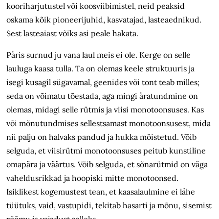
kooriharjutustel või koosviibimistel, neid peaksid
oskama kõik pioneerijuhid, kasvatajad, lasteaednikud.
Sest lasteaiast võiks asi peale hakata.
Päris surnud ju vana laul meis ei ole. Kerge on selle
lauluga kaasa tulla. Ta on olemas keele struktuuris ja
isegi kusagil sügavamal, geenides või tont teab milles;
seda on võimatu tõestada, aga mingi äratundmine on
olemas, midagi selle rütmis ja viisi monotoonsuses. Kas
või mõnutundmises sellestsamast monotoonsusest, mida
nii palju on halvaks pandud ja hukka mõistetud. Võib
selguda, et viisirütmi monotoonsuses peitub kunstiline
omapära ja väärtus. Võib selguda, et sõnarütmid on väga
vaheldusrikkad ja hoopiski mitte monotoonsed.
Isiklikest kogemustest tean, et kaasalaulmine ei lähe
tüütuks, vaid, vastupidi, tekitab hasarti ja mõnu, sisemist
rõõmu ja vajadust selleks.