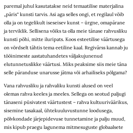
paremal juhul kasutatakse neid temaatilise materjalina
„päris“ kunsti tarvis. Asi aga selles ongi, et regilaul võib
olla ja on tegelikult iseseisev kunst – ürgne, omapärane
ja terviklik. Sellisena võiks ta olla meie tänase rahvusliku
kunsti põhi, mitte iluripats. Koos esteetilise väärtusega
on võrdselt tähtis tema eetiline kaal. Regivärss kannab ju
tööinimeste aastatuhandetes väljakujunenud
elutunnetuslikke väärtusi. Miks peaksime siis meie täna
selle päranduse unarusse jätma või arhailiseks põlgama?
Vana rahvusliku ja rahvaliku kunsti alused on veel
olemas rahva keeles ja meeles. Sellega on seotud paljugi
tänaseni püsivatest väärtustest – rahva kultuuriväärikus,
sisemine tasakaal, ühtekuuluvustunne loodusega,
põlvkondade järjepidevuse tunnetamine ja palju muud,
mis kipub praegu lagunema mitmesuguste globaalsete