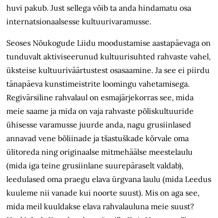
huvi pakub. Just sellega võib ta anda hindamatu osa
internatsionaalsesse kultuurivaramusse.
Seoses Nõukogude Liidu moodustamise aastapäevaga on
tunduvalt aktiviseerunud kultuurisuhted rahvaste vahel,
üksteise kultuuriväärtustest osasaamine. Ja see ei piirdu
tänapäeva kunstimeistrite loomingu vahetamisega.
Regivärsiline rahvalaul on esmajärjekorras see, mida
meie saame ja mida on vaja rahvaste põliskultuuride
ühisesse varamusse juurde anda, nagu grusiinlased
annavad vene bõliinade ja tšastuškade kõrvale oma
ülitoreda ning originaalse mitmehäälse meestelaulu
(mida iga teine grusiinlane suurepäraselt valdab),
leedulased oma praegu elava ürgvana laulu (mida Leedus
kuuleme nii vanade kui noorte suust). Mis on aga see,
mida meil kuuldakse elava rahvalauluna meie suust?