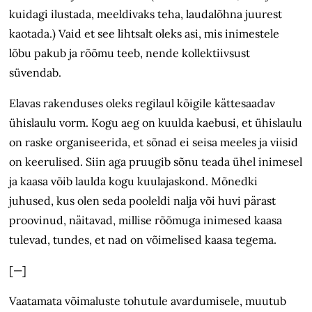
kuidagi ilustada, meeldivaks teha, lauda­lõhna juurest
kaotada.) Vaid et see lihtsalt oleks asi, mis inimestele
lõbu pakub ja rõõmu teeb, nende kollektiivsust
süvendab.
Elavas rakenduses oleks regilaul kõigile kättesaadav
ühislaulu vorm. Kogu aeg on kuulda kaebusi, et ühislaulu
on raske organiseerida, et sõnad ei seisa meeles ja viisid
on keerulised. Siin aga pruugib sõnu teada ühel inimesel
ja kaasa võib laulda kogu kuulajaskond. Mõnedki
juhused, kus olen seda pooleldi nalja või huvi pärast
proovinud, näitavad, millise rõõmuga inimesed kaasa
tulevad, tundes, et nad on võimelised kaasa tegema.
[—]
Vaatamata võimaluste tohutule avardumisele, muutub