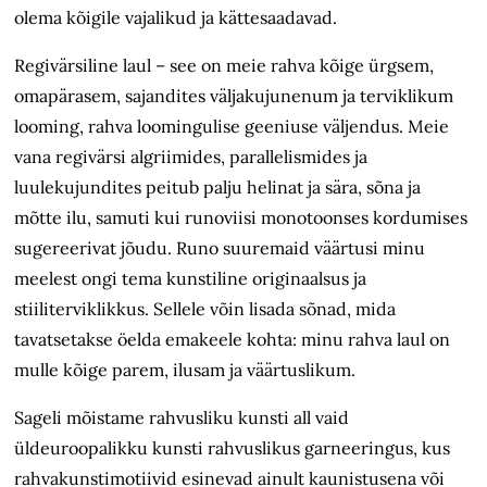
olema kõigile vajalikud ja kättesaadavad.
Regivärsiline laul – see on meie rahva kõige ürgsem,
omapärasem, sajandites väljakujunenum ja terviklikum
looming, rahva loomingulise geeniuse väljendus. Meie
vana regivärsi algriimides, parallelismides ja
luulekujundites peitub palju helinat ja sära, sõna ja
mõtte ilu, samuti kui runoviisi monotoonses kordumises
sugereerivat jõudu. Runo suuremaid väärtusi minu
meelest ongi tema kunstiline originaalsus ja
stiiliterviklikkus. Sellele võin lisada sõnad, mida
tavatsetakse öelda emakeele kohta: minu rahva laul on
mulle kõige parem, ilusam ja väärtuslikum.
Sageli mõistame rahvusliku kunsti all vaid
üldeuroopalikku kunsti rahvuslikus garneeringus, kus
rahvakunsti­motiivid esinevad ainult kaunistusena või