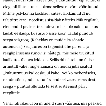
olegi nii lihtne tuua – oleme sellest niivõrd võõrdunud.
Mitme põlvkonna koolilaulikutest läbikäinud „Tiiu
talutütrekese“ noodistus sisaldab näiteks kõik regilaulu
elemendid peale ettekandevormi: ei ole näidatud, kus
laulab eeslaulja, kus astub sisse koor. Laulul puudub
seega selgroog. (Kaheldav on muide ka sõnade
autentsus.) Sealjuures on tegemist ühe parema ja
reeglipärasema runoviisi näitega, mis meie trükitud
laulikutes ülepea leida on. Selliseid näiteid on üldse
armetult vähe ning enamasti on neidki juba seatud
„kultuurmuusika“ eeskujul kahe- või kolmekordseks,
nende sõnu „puhastatud“ skandeerivatest värssidest,
seega – püütud allutada teisest süsteemist pärit
reeglitele.
Vanal rahvalaulul on mitmeid suuri väärtusi, mis peaksid