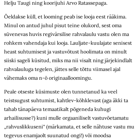
Helju Taugi ning koorijuhi Arvo Ratassepaga.
Öeldakse küll, et looming peab ise looja eest rääkima.
Minul on antud juhul pisut teine olukord, sest oma
süvenevas huvis regivärsilise rahvalaulu vastu olen ma
rohkem vahendaja kui looja. Lauljate-kuulajate senisest
heast suhtumisest ja vastuvõtust hoolimata on minult
siiski sageli küsitud, miks ma nii visalt ning järjekindlalt
rahvalauluga tegelen, jättes selle tõttu viimasel ajal
vähemaks oma n-ö originaalloomingu.
Peale otseste küsimuste olen tunnetanud ka veel
teistsugust suhtumist, kahtlev-kõhklevast (aga äkki ta
tahab tänapäeva temaatikalt põgeneda kuhugi
arhailisusse?) kuni mulle orgaaniliselt vastuvõetamatu
„rahvuslikkuseni“ (märkamata, et selle nähtuse vastu mu
tegevus enamjaolt suunatud ongi!) või moodsa