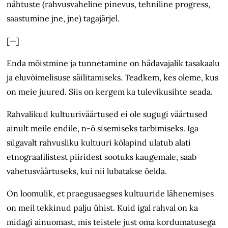
nähtuste (rahvusvaheline pinevus, tehniline progress,
saastumine jne, jne) tagajärjel.
[—]
Enda mõistmine ja tunnetamine on hädavajalik tasakaalu
ja eluvõimelisuse säilitamiseks. Teadkem, kes oleme, kus
on meie juured. Siis on kergem ka tulevikusihte seada.
Rahvalikud kultuuriväärtused ei ole sugugi väärtused
ainult meile endile, n-ö sisemiseks tarbimiseks. Iga
sügavalt rahvusliku kultuuri kõlapind ulatub alati
etnograafilistest piiridest sootuks kaugemale, saab
vahetusväärtuseks, kui nii lubatakse öelda.
On loomulik, et praegusaegses kultuuride lähenemises
on meil tekkinud palju ühist. Kuid igal rahval on ka
midagi ainuomast, mis teistele just oma kordumatusega