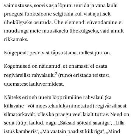
vaimustuses, soovis asja lõpuni uurida ja vana laulu
praegusi funktsioone selgitada küll vist ajutiselt
ühekülgseks osutuda. Ühe elemendi süvendamine ei
muuda aga meie muusikaelu ühekülgseks, vaid ainult
rikkamaks.
Kõigepealt pean vist täpsustama, millest jutt on.
Kogemused on näidanud, et enamasti ei osata
2
regivärsilist rahvalaulu
(runo) eristada teistest,
uuematest laulu­vormidest.
Näiteks erineb uuem lõppriimiline rahvalaul (ka
külavahe- või meestelauluks nimetatud) regivärsilisest
silma­torkavalt, olles ka praegu veel laialt tuttav. Need on
seda tüüpi laulud, nagu „Saksad sõitsid saaniga“, „Lilla
istus kamberis“, „Ma vaatsin paadist kiikriga“, „Mind