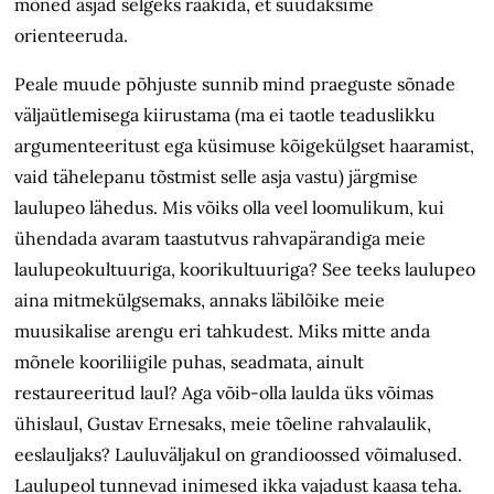
mõned asjad selgeks rääkida, et suudaksime
orienteeruda.
Peale muude põhjuste sunnib mind praeguste sõnade
väljaütlemisega kiirustama (ma ei taotle teaduslikku
argumenteeritust ega küsimuse kõigekülgset haaramist,
vaid tähelepanu tõstmist selle asja vastu) järgmise
laulupeo lähedus. Mis võiks olla veel loomulikum, kui
ühendada avaram taastutvus rahva­pärandiga meie
laulupeokultuuriga, koorikultuuriga? See teeks laulupeo
aina mitmekülgsemaks, annaks läbilõike meie
muusikalise arengu eri tahkudest. Miks mitte anda
mõnele kooriliigile puhas, seadmata, ainult
restaureeritud laul? Aga võib-olla laulda üks võimas
ühislaul, Gustav Ernesaks, meie tõeline rahvalaulik,
eeslauljaks? Lauluväljakul on grandioossed võimalused.
Laulupeol tunnevad inimesed ikka vajadust kaasa teha.