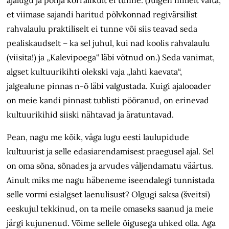
et viimase sajandi haritud põlvkonnad regivärsilist
rahvalaulu praktiliselt ei tunne või siis teavad seda
pealiskaudselt – ka sel juhul, kui nad koolis rahvalaulu
(viisita!) ja „Kalevipoega“ läbi võtnud on.) Seda vanimat,
algset kultuurikihti olekski vaja „lahti kaevata“,
jalgealune pinnas n-ö läbi valgustada. Kuigi ajalooader
on meie kandi pinnast tublisti pööranud, on erinevad
kultuurikihid siiski nähtavad ja äratuntavad.
Pean, nagu me kõik, väga lugu eesti laulupidude
kultuurist ja selle edasiarendamisest praegusel ajal. Sel
on oma sõna, sõnades ja arvudes väljendamatu väärtus.
Ainult miks me nagu häbeneme iseendalegi tunnistada
selle vormi esialgset laenulisust? Olgugi saksa (šveitsi)
eeskujul tekkinud, on ta meile omaseks saanud ja meie
järgi kujunenud. Võime sellele õigusega uhked olla. Aga