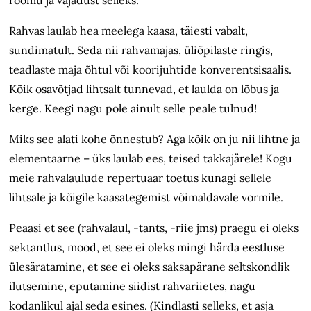
Rahvas laulab hea meelega kaasa, täiesti vabalt,
sundimatult. Seda nii rahvamajas, üliõpilaste ringis,
teadlaste maja õhtul või koorijuhtide konverentsisaalis.
Kõik osavõtjad lihtsalt tunnevad, et laulda on lõbus ja
kerge. Keegi nagu pole ainult selle peale tulnud!
Miks see alati kohe õnnestub? Aga kõik on ju nii lihtne ja
elementaarne – üks laulab ees, teised takkajärele! Kogu
meie rahvalaulude repertuaar toetus kunagi sellele
lihtsale ja kõigile kaasa­tegemist võimaldavale vormile.
Peaasi et see (rahvalaul, -tants, -riie jms) praegu ei oleks
sektantlus, mood, et see ei oleks mingi härda eestluse
üles­äratamine, et see ei oleks saksapärane seltskondlik
ilutsemine, eputamine siidist rahvariietes, nagu
kodanlikul ajal seda esines. (Kindlasti selleks, et asja