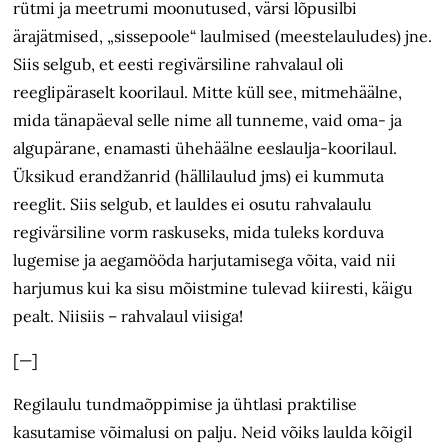
rütmi ja meetrumi moonutused, värsi lõpusilbi
ärajätmised, „sissepoole“ laulmised (meestelauludes) jne.
Siis selgub, et eesti regivärsiline rahvalaul oli
reeglipäraselt koorilaul. Mitte küll see, mitmehäälne,
mida tänapäeval selle nime all tunneme, vaid oma- ja
algu­pärane, enamasti ühehäälne eeslaulja-koorilaul.
Üksikud erandžanrid (hällilaulud jms) ei kummuta
reeglit. Siis selgub, et lauldes ei osutu rahvalaulu
regivärsiline vorm raskuseks, mida tuleks korduva
lugemise ja aegamööda harjutamisega võita, vaid nii
harjumus kui ka sisu mõistmine tulevad kiiresti, käigu
pealt. Niisiis – rahvalaul viisiga!
[—]
Regilaulu tundmaõppimise ja ühtlasi praktilise
kasutamise võimalusi on palju. Neid võiks laulda kõigil