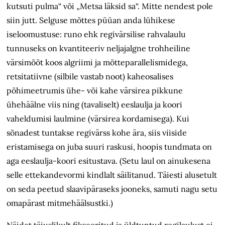
kutsuti pulma“ või „Metsa läksid sa“. Mitte nendest pole
siin jutt. Selguse mõttes püüan anda lühikese
iseloomustuse: runo ehk regivärsilise rahvalaulu
tunnuseks on kvantiteeriv neljajalgne trohheiline
värsimõõt koos algriimi ja mõtteparallelismidega,
retsitatiivne (silbile vastab noot) kaheosalises
põhimeetrumis ühe- või kahe värsirea pikkune
ühehäälne viis ning (tavaliselt) eeslaulja ja koori
vaheldumisi laulmine (värsirea kordamisega). Kui
sõnadest tuntakse regivärss kohe ära, siis viiside
eristamisega on juba suuri raskusi, hoopis tundmata on
aga eeslaulja-koori esitustava. (Setu laul on ainukesena
selle ettekandevormi kindlalt säilitanud. Täiesti alusetult
on seda peetud slaavipäraseks jooneks, samuti nagu setu
omapärast mitmehäälsustki.)
Näidet täiuslikult fikseeritud ja üldtuntud regilaulust ei