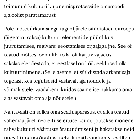
toimunud kultuuri kujunemisprotsesside omamoodi
ajaloolist paratamatust.
Pole mõtet ärkamisaega tagantjärele süüdistada euroopa
(õigemini saksa) kultuuri elementide püüdlikus
juurutamises, regivärsi seostamises orjaajaga jne. See oli
teatud mõttes loomulik: tollal oli karjuv vajadus
sakslastele tõestada, et eestlasel on kõik eeldused olla
kultuur­inimene. (Selle asemel et süüdistada ärkamisaja
tegelasi, kes tegutsesid vastavalt aja nõudele ja
võimalustele, vaadakem, kuidas saame ise hakkama oma
ajas vastavalt oma aja nõuetele!)
Nähtavasti on selles oma seadus­pärasus, et alles teatud
vahemaa järel, n-ö eituse eituse kaudu jõutakse mõnede
rahvakultuuri väärtuste äratundmiseni ja hakatakse neid
uuesti tundma õppima, neist kunstiloomingus teadlikult