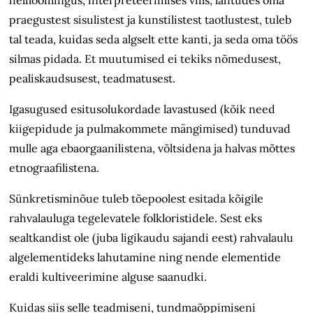
praegustest sisulistest ja kunstilistest taotlustest, tuleb
tal teada, kuidas seda algselt ette kanti, ja seda oma töös
silmas pidada. Et muutumised ei tekiks nõmedusest,
pealiskaudsusest, teadmatusest.
Igasugused esitusolukordade lavastused (kõik need
kiigepidude ja pulmakommete mängimised) tunduvad
mulle aga ebaorgaanilistena, võltsidena ja halvas mõttes
etnograafilistena.
Sünkretisminõue tuleb tõepoolest esitada kõigile
rahvalauluga tegelevatele folkloristidele. Sest eks
sealtkandist ole (juba ligikaudu sajandi eest) rahvalaulu
algelementideks lahutamine ning nende elementide
eraldi kultiveerimine alguse saanudki.
Kuidas siis selle teadmiseni, tundmaõppimiseni