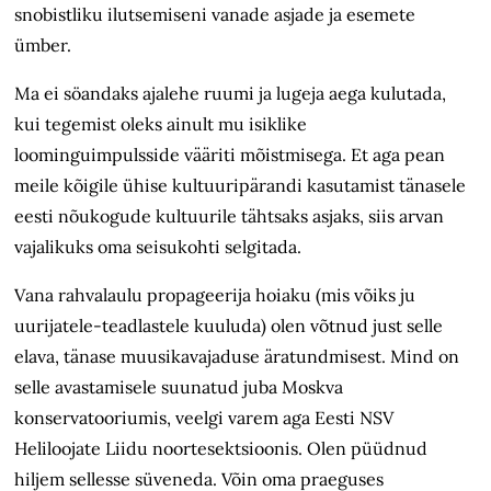
snobistliku ilutsemiseni vanade asjade ja esemete
ümber.
Ma ei söandaks ajalehe ruumi ja lugeja aega kulutada,
kui tegemist oleks ainult mu isiklike
loominguimpulsside vääriti mõistmisega. Et aga pean
meile kõigile ühise kultuuripärandi kasutamist tänasele
eesti nõukogude kultuurile tähtsaks asjaks, siis arvan
vajalikuks oma seisukohti selgitada.
Vana rahvalaulu propageerija hoiaku (mis võiks ju
uurijatele-teadlastele kuuluda) olen võtnud just selle
elava, tänase muusikavajaduse äratundmisest. Mind on
selle avastamisele suunatud juba Moskva
konservatooriumis, veelgi varem aga Eesti NSV
Heliloojate Liidu noortesektsioonis. Olen püüdnud
hiljem sellesse süveneda. Võin oma praeguses