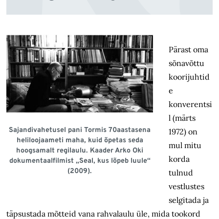
Pärast oma
sõnavõttu
koorijuhtid
e
konverentsi
l (märts
Sajandivahetusel pani Tormis 70aastasena
1972) on
heliloojaameti maha, kuid õpetas seda
mul mitu
hoogsamalt regilaulu. Kaader Arko Oki
korda
dokumentaalfilmist „Seal, kus lõpeb luule“
(2009).
tulnud
vestlustes
selgitada ja
täpsustada mõtteid vana rahvalaulu üle, mida tookord