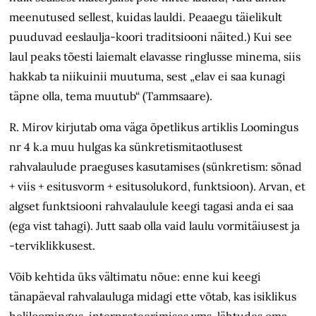
meenutused sellest, kuidas lauldi. Peaaegu täielikult
puuduvad eeslaulja-koori traditsiooni näited.) Kui see
laul peaks tõesti laiemalt elavasse ringlusse minema, siis
hakkab ta niikuinii muutuma, sest „elav ei saa kunagi
täpne olla, tema muutub“ (Tammsaare).
R. Mirov kirjutab oma väga õpetlikus artiklis Loomingus
nr 4 k.a muu hulgas ka sünkretismitaotlusest
rahvalaulude praeguses kasutamises (sünkretism: sõnad
+ viis + esitusvorm + esitusolukord, funktsioon). Arvan, et
algset funktsiooni rahvalaulule keegi tagasi anda ei saa
(ega vist tahagi). Jutt saab olla vaid laulu vormitäiusest ja
-terviklikkusest.
Võib kehtida üks vältimatu nõue: enne kui keegi
tänapäeval rahvalauluga midagi ette võtab, kas isiklikus
heliloomingus, interpreteerimises vms, lähtudes oma