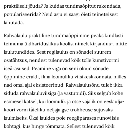
praktiliselt jõuda? Ja kuidas tundmaõpitut rakendada,
populariseerida? Neid asju ei saagi õieti teineteisest
lahutada.
Rahvalaulu praktiline tundmaõppimine peaks kindlasti
toimuma üldhariduslikus koolis, nimelt kirjandus-, mitte
laulutundides. Sest regilaulus on sõnadel suurem
osatähtsus, nendest tulenevad kõik tolle kunstivormi
iseärasused. Peamine viga on seni olnud sõnade
õppimine eraldi, ilma loomuliku viisikeskkonnata, milles
nad omal ajal eksisteerinud. Rahvalaulusõnu tuleb ikka
siduda rahvalauluviisiga (ja vastupidi). Siis selgub kohe
esimesel katsel, kui loomulik ja otse vajalik on eeslaulja-
koori vorm täieliku neljajalgse trohheuse sujuvaks
laulmiseks. Üksi lauldes pole reeglipärases runoviisis
kohtagi, kus hinge tõmmata. Sellest tulenevad kõik