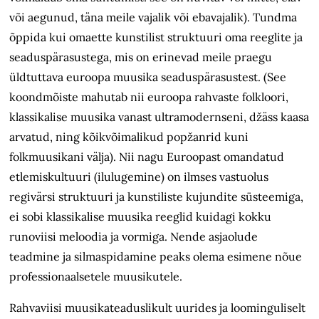
või aegunud, täna meile vajalik või ebavajalik). Tundma
õppida kui omaette kunstilist struktuuri oma reeglite ja
seaduspärasustega, mis on erinevad meile praegu
üldtuttava euroopa muusika seaduspärasustest. (See
koondmõiste mahutab nii euroopa rahvaste folkloori,
klassikalise muusika vanast ultra­modernseni, džäss kaasa
arvatud, ning kõikvõimalikud popžanrid kuni
folkmuusikani välja). Nii nagu Euroopast omandatud
etlemiskultuuri (ilulugemine) on ilmses vastuolus
regivärsi struktuuri ja kunstiliste kujundite süsteemiga,
ei sobi klassikalise muusika reeglid kuidagi kokku
runoviisi meloodia ja vormiga. Nende asjaolude
teadmine ja silmaspidamine peaks olema esimene nõue
professionaalsetele muusikutele.
Rahvaviisi muusikateaduslikult uurides ja loominguliselt