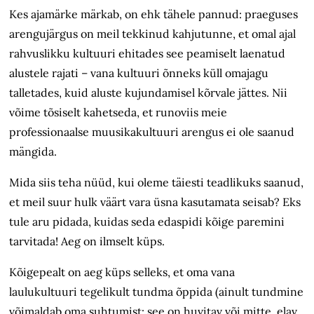
Kes ajamärke märkab, on ehk tähele pannud: praeguses
arengujärgus on meil tekkinud kahjutunne, et omal ajal
rahvuslikku kultuuri ehitades see peamiselt laenatud
alustele rajati – vana kultuuri õnneks küll omajagu
talletades, kuid aluste kujundamisel kõrvale jättes. Nii
võime tõsiselt kahetseda, et runoviis meie
professionaalse muusikakultuuri arengus ei ole saanud
mängida.
Mida siis teha nüüd, kui oleme täiesti teadlikuks saanud,
et meil suur hulk väärt vara üsna kasutamata seisab? Eks
tule aru pidada, kuidas seda edaspidi kõige paremini
tarvitada! Aeg on ilmselt küps.
Kõigepealt on aeg küps selleks, et oma vana
laulukultuuri tegelikult tundma õppida (ainult tundmine
võimaldab oma suhtumist: see on huvitav või mitte, elav