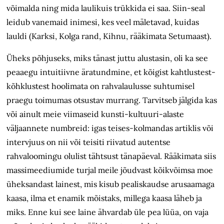
võimalda ning mida laulikuis trükkida ei saa. Siin-seal
leidub vanemaid inimesi, kes veel mäletavad, kuidas
lauldi (Karksi, Kolga rand, Kihnu, rääkimata Setumaast).
Üheks põhjuseks, miks tänast juttu alustasin, oli ka see
peaaegu intuitiivne äratundmine, et kõigist kahtlustest-
kõhklustest hoolimata on rahvalaulusse suhtumisel
praegu toimumas otsustav murrang. Tarvitseb jälgida kas
või ainult meie viimaseid kunsti-kultuuri-alaste
väljaannete numbreid: igas teises-kolmandas artiklis või
intervjuus on nii või teisiti riivatud autentse
rahvaloomingu olulist tähtsust tänapäeval. Rääkimata siis
massimeediumide turjal meile jõudvast kõikvõimsa moe
üheksandast lainest, mis kisub pealiskaudse arusaamaga
kaasa, ilma et enamik mõistaks, millega kaasa läheb ja
miks. Enne kui see laine ähvardab üle pea lüüa, on vaja