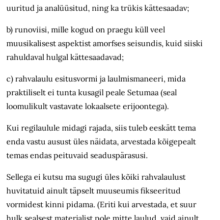
uuritud ja analüüsitud, ning ka trükis kättesaadav;
b) runoviisi, mille kogud on praegu küll veel
muusikalisest aspektist amorfses seisundis, kuid siiski
rahuldaval hulgal kättesaadavad;
c) rahvalaulu esitusvormi ja laulmismaneeri, mida
praktiliselt ei tunta kusagil peale Setumaa (seal
loomulikult vastavate lokaalsete erijoontega).
Kui regilaulule midagi rajada, siis tuleb eeskätt tema
enda vastu ausust üles näidata, arvestada kõigepealt
temas endas peituvaid seaduspärasusi.
Sellega ei kutsu ma sugugi üles kõiki rahvalaulust
huvitatuid ainult täpselt muuseumis fikseeritud
vormidest kinni pidama. (Eriti kui arvestada, et suur
hulk sealsest materjalist pole mitte laulud, vaid ainult