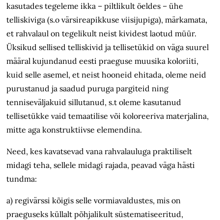
kasutades tegeleme ikka – piltlikult öeldes – ühe
telliskiviga (s.o värsireapikkuse viisi­jupiga), märkamata,
et rahvalaul on tegelikult neist kividest laotud müür.
Üksikud sellised telliskivid ja tellisetükid on väga suurel
määral kujundanud eesti praeguse muusika koloriiti,
kuid selle asemel, et neist hooneid ehitada, oleme neid
purustanud ja saadud puruga pargiteid ning
tenniseväljakuid sillutanud, s.t oleme kasutanud
tellisetükke vaid temaatilise või koloreeriva materjalina,
mitte aga konstruktiivse elemendina.
Need, kes kavatsevad vana rahvalauluga praktiliselt
midagi teha, sellele midagi rajada, peavad väga hästi
tundma:
a) regivärssi kõigis selle vormiavaldustes, mis on
praeguseks küllalt põhjalikult süstematiseeritud,