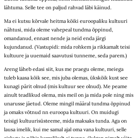
lähtuma. Selle tee on paljud rahvad läbi käinud.
Ma ei kutsu kõrvale heitma kõiki euroopaliku kultuuri
nähtusi, mida oleme vahepeal tundma õppinud,
omandanud, ennast nende ja neid enda järgi
kujundanud. (Vastupidi: mida rohkem ja rikkamalt teisi
kultuure ja uuemaid saavutusi tunneme, seda parem.)
Areng läheb edasi siit, kus me praegu oleme, meiega
tuleb kaasa kõik see, mis juba olemas, ükskõik kust see
kunagi pärit olnud (mis kultuur see olnud). Me peame
ainult teadlikud olema, mis meil on ja mida pole ning mis
unarusse jäetud. Oleme mingil määral tundma õppinud
ja omaks võtnud nn euroopa kultuuri. On muidugi
teisigi kultuurisüsteeme, mida maksaks tunda. Aga on
lausa imelik, kui me samal ajal oma vana kultuuri, selle
ajalugu ja põhja korralikult ei tunne. (Julgen nimelt väita,