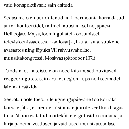
vaid konspektiivselt sain esitada.
Sedasama olen puudutanud ka filharmoonia korraldatud
autorikontsertidel, mitmel muusikalisel neljapäeval
Heliloojate Majas, loomingulistel kohtumistel,
televisioonisaadetes, raadiosarja „Laula, laula, suukene“
avasaates ning lõpuks VII rahvusvahelisel
muusikakongressil Moskvas (oktoober 1971).
Tundsin, et ka teistele on need küsimused huvitavad,
reageeringutest sain aru, et aeg on küps neil teemadel
laiemalt rääkida.
Seetõttu pole tõesti üleliigne igapäevane töö korraks
kõrvale jätta, et nende küsimuste juurde veel kord tagasi
tulla. Allpoolesitatud mõttekäike ergutasid koondama ja
kirja panema vestlused ja vaidlused muusikateadlase