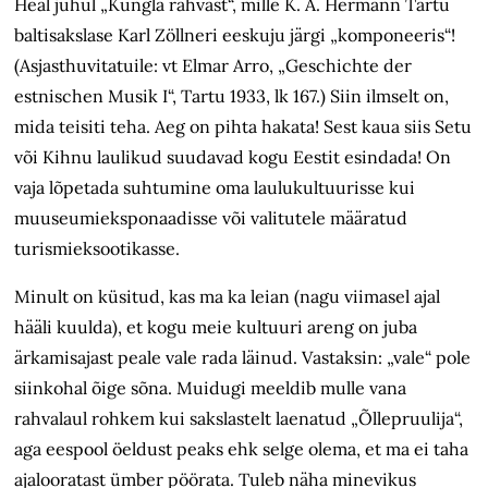
Heal juhul „Kungla rahvast“, mille K. A. Hermann Tartu
baltisakslase Karl Zöllneri eeskuju järgi „komponeeris“!
(Asjasthuvitatuile: vt Elmar Arro, „Geschichte der
estnischen Musik I“, Tartu 1933, lk 167.) Siin ilmselt on,
mida teisiti teha. Aeg on pihta hakata! Sest kaua siis Setu
või Kihnu laulikud suudavad kogu Eestit esindada! On
vaja lõpetada suhtumine oma laulukultuurisse kui
muuseumieksponaadisse või vali­tutele määratud
turismieksootikasse.
Minult on küsitud, kas ma ka leian (nagu viimasel ajal
hääli kuulda), et kogu meie kultuuri areng on juba
ärkamisajast peale vale rada läinud. Vastaksin: „vale“ pole
siinkohal õige sõna. Muidugi meeldib mulle vana
rahvalaul rohkem kui sakslastelt laenatud „Õllepruulija“,
aga eespool öeldust peaks ehk selge olema, et ma ei taha
ajalooratast ümber pöörata. Tuleb näha minevikus