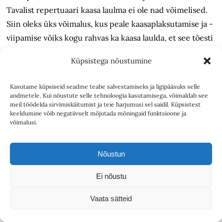
Tavalist repertuaari kaasa laulma ei ole nad võimelised.
Siin oleks üks võimalus, kus peale kaasaplaksutamise ja -
viipamise võiks kogu rahvas ka kaasa laulda, et see tõesti
oleks kõigi üldlaulupidu.
Küpsistega nõustumine
Selle ettepanekuga ei tahaks midagi kaotada
repertuaaritraditsioonidest, milleni seni on jõutud, mis
Kasutame küpsiseid seadme teabe salvestamiseks ja ligipääsuks selle
andmetele. Kui nõustute selle tehnoloogia kasutamisega, võimaldab see
inimestele on saanud armsaks ja populaarseks, vaid
meil töödelda sirvimiskäitumist ja teie harjumusi sel saidil. Küpsistest
keeldumine võib negatiivselt mõjutada mõningaid funktsioone ja
juurde anda lihtsalt veel üks võimalus, millega me kõik
võimalusi.
peaksime tuttavad olema.
Ilmne on trükitud „runolauliku“ vajadus. Palju sellest,
Nõustun
mis tänapäeval „vanast ilusast“ lauluvarast elustatakse
Ei nõustu
(mis tegelikult aga kuulub nn uuema rahvalaulu
kihistusse) on kusagil laulikutes trükituna olemas.
Vaata sätteid
Täiesti puudub selline lauldav repertuaar regivärsi
valdkonnast, repertuaar, mis oleks valitud ja seatud