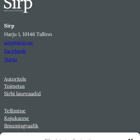
Sirp
Harju 1, 10146 Tallinn
sirp@sirp.ee
Facebook
Toeta
Autoritele
Toimetus
Sirbi laureaadid
Tellimine
Kojukanne
Ilmumisgraafik