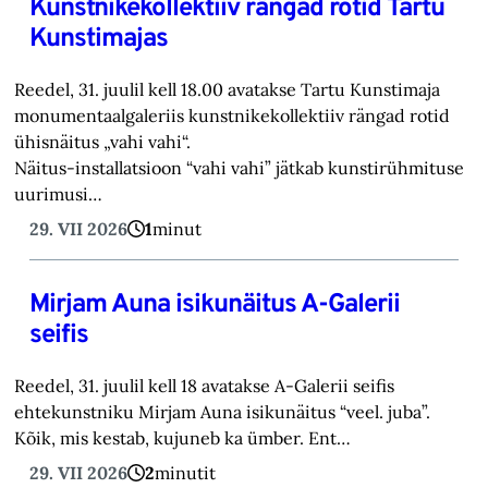
Kunstnikekollektiiv rängad rotid Tartu
Kunstimajas
Reedel, 31. juulil kell 18.00 avatakse Tartu Kunstimaja
monumentaalgaleriis kunstnikekollektiiv rängad rotid
ühisnäitus „vahi vahi“.
Näitus-installatsioon “vahi vahi” jätkab kunstirühmituse
uurimusi…
29. VII 2026
1
minut
Mirjam Auna isikunäitus A-Galerii
seifis
Reedel, 31. juulil kell 18 avatakse A-Galerii seifis
ehtekunstniku Mirjam Auna isikunäitus “veel. juba”.
Kõik, mis kestab, kujuneb ka ümber. Ent…
29. VII 2026
2
minutit