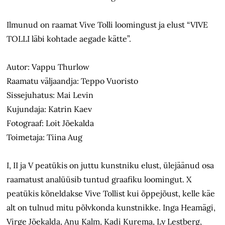
Ilmunud on raamat Vive Tolli loomingust ja elust “VIVE
TOLLI läbi kohtade aegade kätte”.
Autor: Vappu Thurlow
Raamatu väljaandja: Teppo Vuoristo
Sissejuhatus: Mai Levin
Kujundaja: Katrin Kaev
Fotograaf: Loit Jõekalda
Toimetaja: Tiina Aug
I, II ja V peatükis on juttu kunstniku elust, ülejäänud osa
raamatust analüüsib tuntud graafiku loomingut. X
peatükis kõneldakse Vive Tollist kui õppejõust, kelle käe
alt on tulnud mitu põlvkonda kunstnikke. Inga Heamägi,
Virge Jõekalda, Anu Kalm, Kadi Kurema, Ly Lestberg,