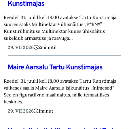
Kunstimajas
Reedel, 31. juulil kell 18.00 avatakse Tartu Kunstimaja
suures saalis Multinektar+ ühisnäitus „P*RN*”.
Kunstirühmituse Multinektar kuues ühisnäitus
sukeldub armastuse ja raevuga…
29. VII 2026
2
minutit
Maire Aarsalu Tartu Kunstimajas
Reedel, 31. juulil kell 18.00 avatakse Tartu Kunstimaja
väikeses saalis Maire Aarsalu isikunäitus „Inimesed“.
See on figuratiivne maalinäitus, mille temaatilises
keskmes…
29. VII 2026
1
minut