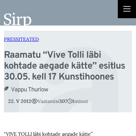
a
Liigu
sisu
juurde
PRESSITEATED
Raamatu “Vive Tolli läbi
kohtade aegade kätte” esitlus
30.05. kell 17 Kunstihoones
Vappu Thurlow
22. V 2012
Vaatamisi
307
1
minut
“VIVE TOLLI läbi kohtade aegade kätte”