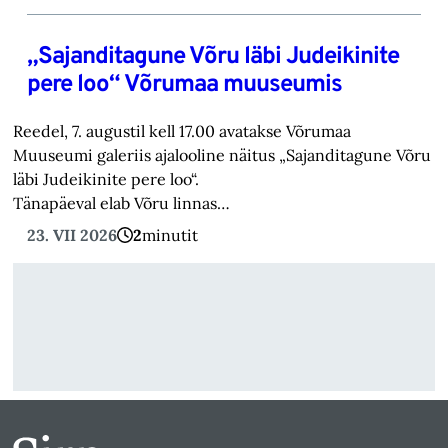
„Sajanditagune Võru läbi Judeikinite
pere loo“ Võrumaa muuseumis
Reedel, 7. augustil kell 17.00 avatakse Võrumaa
Muuseumi galeriis ajalooline näitus „Sajanditagune Võru
läbi Judeikinite pere loo“.
Tänapäeval elab Võru linnas…
23. VII 2026
2
minutit