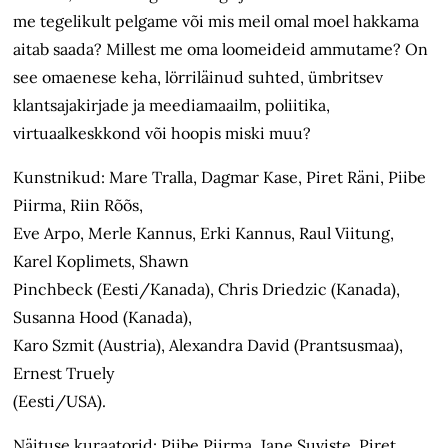
me tegelikult pelgame või mis meil omal moel hakkama
aitab saada? Millest me oma loomeideid ammutame? On
see omaenese keha, lörriläinud suhted, ümbritsev
klantsajakirjade ja meediamaailm, poliitika,
virtuaalkeskkond või hoopis miski muu?
Kunstnikud: Mare Tralla, Dagmar Kase, Piret Räni, Piibe
Piirma, Riin Rõõs,
Eve Arpo, Merle Kannus, Erki Kannus, Raul Viitung,
Karel Koplimets, Shawn
Pinchbeck (Eesti/Kanada), Chris Driedzic (Kanada),
Susanna Hood (Kanada),
Karo Szmit (Austria), Alexandra David (Prantsusmaa),
Ernest Truely
(Eesti/USA).
Näituse kuraatorid: Piibe Piirma, Jane Suviste, Piret