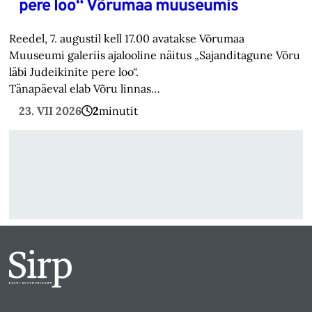
pere loo“ Võrumaa muuseumis
Reedel, 7. augustil kell 17.00 avatakse Võrumaa
Muuseumi galeriis ajalooline näitus „Sajanditagune Võru
läbi Judeikinite pere loo“.
Tänapäeval elab Võru linnas…
23. VII 2026
2
minutit