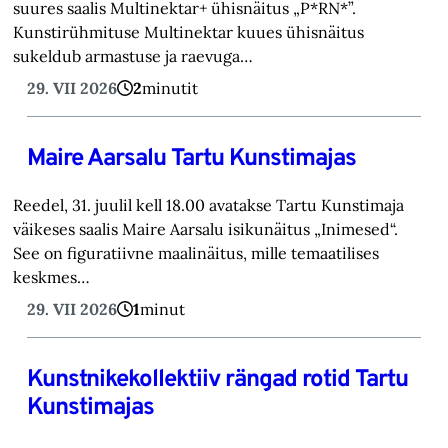
suures saalis Multinektar+ ühisnäitus „P*RN*”.
Kunstirühmituse Multinektar kuues ühisnäitus
sukeldub armastuse ja raevuga…
29. VII 2026
2
minutit
Maire Aarsalu Tartu Kunstimajas
Reedel, 31. juulil kell 18.00 avatakse Tartu Kunstimaja
väikeses saalis Maire Aarsalu isikunäitus „Inimesed“.
See on figuratiivne maalinäitus, mille temaatilises
keskmes…
29. VII 2026
1
minut
Kunstnikekollektiiv rängad rotid Tartu
Kunstimajas