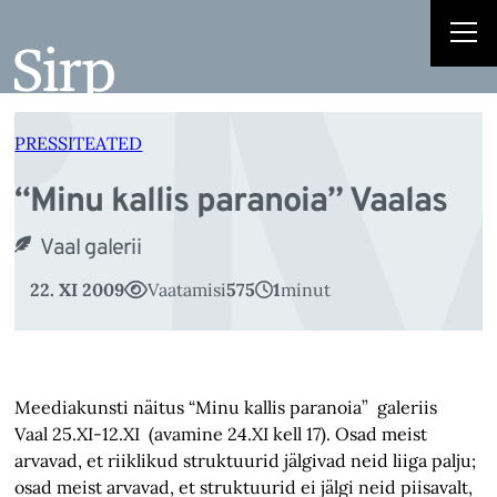
“M
Liigu
sisu
juurde
PRESSITEATED
“Minu kallis paranoia” Vaalas
Vaal galerii
22. XI 2009
Vaatamisi
575
1
minut
Meediakunsti näitus “Minu kallis paranoia” galeriis
Vaal 25.XI-12.XI (avamine 24.XI kell 17). Osad meist
arvavad, et riiklikud struktuurid jälgivad neid liiga palju;
osad meist arvavad, et struktuurid ei jälgi neid piisavalt,