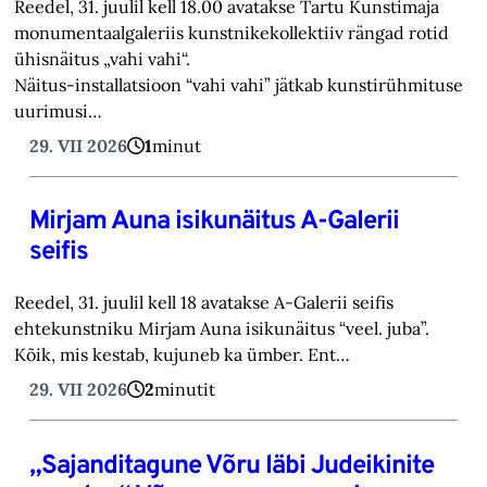
Reedel, 31. juulil kell 18.00 avatakse Tartu Kunstimaja
monumentaalgaleriis kunstnikekollektiiv rängad rotid
ühisnäitus „vahi vahi“.
Näitus-installatsioon “vahi vahi” jätkab kunstirühmituse
uurimusi…
29. VII 2026
1
minut
Mirjam Auna isikunäitus A-Galerii
seifis
Reedel, 31. juulil kell 18 avatakse A-Galerii seifis
ehtekunstniku Mirjam Auna isikunäitus “veel. juba”.
Kõik, mis kestab, kujuneb ka ümber. Ent…
29. VII 2026
2
minutit
„Sajanditagune Võru läbi Judeikinite