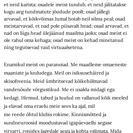
et neid kaitsta; osadele meist tundub, et neid jälitatakse
kogu aeg tundmatute jõudude poolt; osad jällegi
arvavad, et kõikvõimas Jumal hoiab neil silma peal; osad
meistarvavad, et nad pole piisavalt head; osad arvavad, et
nad on liiga head ülejäänud maailma jaoks; osad meist ei
ole rahul oma kehaga; osad meist on kehad minetanud
ning tegutsevad vaid virtuaalsetena.
Enamikul meist on paranoiad. Me maadleme omaeneste
maaniate ja luuludega. Meil on isiksusehäired ja
skisofreenia. Meid ümbritsevad kõikehõlmavad
vandenõude võrgustikud. Me ei usalda midagi ega
kedagi. Hirmud, tabud ja luulud on vallanud kõik meeled
ja elavad oma eraelu meie sees ka ajal, mil
me reede õhtul klubis rokime. Kinnismõtted ja
sundneuroosid moodustavad igapäevaellu segase
virvarri, ronides lagedale aega ja kohta valimata. Mida