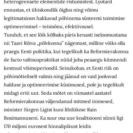
heterogeensete elementide ristumistest. Lyotard
ennustas, et ühiskondlik õiglus ning võimu
legitimatsioon hakkavad põhinema süsteemi toimimise
optimeerimisel – teisisõnu, efektiivsusel.
Tundub, et see lõik kõlbaks päris kenasti iseloomustama
nii Taavi Rõiva „põlvkonna” nägemust, milline võiks olla
praegu Eesti poliitika, kui tegelikult ka Reformierakonna
de facto valitsuspraktikat nüüd juba peaaegu kümnendi
kestnud võimuperioodil. Seisukohas, et Eesti riik on
põhimõtteliselt valmis ning jäänud on vaid jooksvad
halduse ja optimeerimise küsimused, pole ju tegelikult
midagi eriti uut. Seda mõtet on viimastel aastatel
Reformierakonnas väljendanud mitmed inimesed,
minister Jürgen Ligist kuni lihtliikme Rain
Rosimannuseni. Ka suur osa uue koalitsiooni sünni ligi
170 miljoni eurosest hinnalipikust leidis