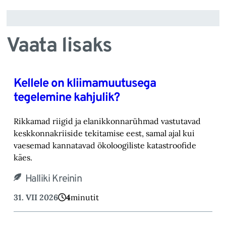
Vaata lisaks
Kellele on kliimamuutusega
tegelemine kahjulik?
Rikkamad riigid ja elanikkonnarühmad vastutavad
keskkonnakriiside tekitamise eest, samal ajal kui
vaesemad kannatavad ökoloogiliste katastroofide
käes.
Halliki Kreinin
31. VII 2026
4
minutit