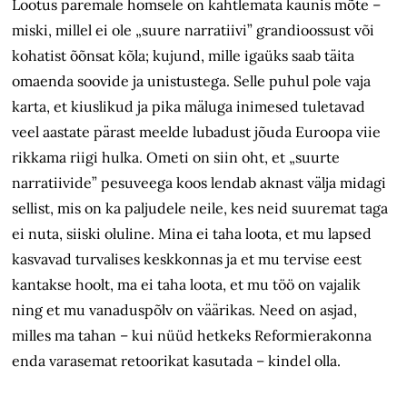
Lootus paremale homsele on kahtlemata kaunis mõte –
miski, millel ei ole „suure narratiivi” grandioossust või
kohatist õõnsat kõla; kujund, mille igaüks saab täita
omaenda soovide ja unistustega. Selle puhul pole vaja
karta, et kiuslikud ja pika mäluga inimesed tuletavad
veel aastate pärast meelde lubadust jõuda Euroopa viie
rikkama riigi hulka. Ometi on siin oht, et „suurte
narratiivide” pesuveega koos lendab aknast välja midagi
sellist, mis on ka paljudele neile, kes neid suuremat taga
ei nuta, siiski oluline. Mina ei taha loota, et mu lapsed
kasvavad turvalises keskkonnas ja et mu tervise eest
kantakse hoolt, ma ei taha loota, et mu töö on vajalik
ning et mu vanaduspõlv on väärikas. Need on asjad,
milles ma tahan – kui nüüd hetkeks Reformierakonna
enda varasemat retoorikat kasutada – kindel olla.