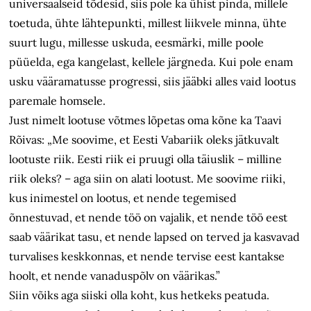
universaalseid tõdesid, siis pole ka ühist pinda, millele
toetuda, ühte lähtepunkti, millest liikvele minna, ühte
suurt lugu, millesse uskuda, eesmärki, mille poole
püüelda, ega kangelast, kellele järgneda. Kui pole enam
usku vääramatusse progressi, siis jääbki alles vaid lootus
paremale homsele.
Just nimelt lootuse võtmes lõpetas oma kõne ka Taavi
Rõivas: „Me soovime, et Eesti Vabariik oleks jätkuvalt
lootuste riik. Eesti riik ei pruugi olla täiuslik – milline
riik oleks? – aga siin on alati lootust. Me soovime riiki,
kus inimestel on lootus, et nende tegemised
õnnestuvad, et nende töö on vajalik, et nende töö eest
saab väärikat tasu, et nende lapsed on terved ja kasvavad
turvalises keskkonnas, et nende tervise eest kantakse
hoolt, et nende vanaduspõlv on väärikas.”
Siin võiks aga siiski olla koht, kus hetkeks peatuda.