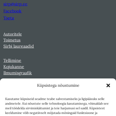
sirp@sirp.ee
Facebook
Toeta
Autoritele
Toimetus
Sirbi laureaadid
Tellimine
Kojukanne
Ilmumisgraafik
Küpsistega nõustumine
Veebiarhiiv
Sirp pdf-failidena Digaris
Kasutame küpsiseid seadme teabe salvestamiseks ja ligipääsuks selle
Kultuurileht 1994-1997
andmetele. Kui nõustute selle tehnoloogia kasutamisega, võimaldab see
Reede 1989-1990
meil töödelda sirvimiskäitumist ja teie harjumusi sel saidil. Küpsistest
Sirp ja Vasar 1940-1989
keeldumine võib negatiivselt mõjutada mõningaid funktsioone ja