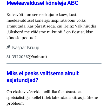
Meeleavaldusel kõneleja ABC
Kuivavõitu on see eeskujude kaev, kust
meeleavaldusel kõneleja inspiratsiooni võiks
ammutada. Kas pärast seda, kui Heinz Valk hüüdis
„Ükskord me võidame niikuinii!“, on Eestis üldse
kõnesid peetud?
Kaspar Kruup
31. VII 2026
9
minutit
Miks ei peaks valitsema ainult
asjatundjad?
On eksitav võrrelda poliitika üle otsustajat
spetsialistiga, kellel tuleb lahendada kitsas ja ühene
probleem.