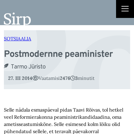
P
Liigu
sisu
juurde
SOTSIAALIA
Postmodernne peaminister
Tarmo Jüristo
27. III 2014
Vaatamisi
2476
3
minutit
Selle nädala esmaspäeval pidas Taavi Rõivas, tol hetkel
veel Reformierakonna peaministrikandidaadina, oma
ametisseastumiskõne. Selle esimesed kolm lõiku olid
pühendatud sellele, et teravalt päevakorral