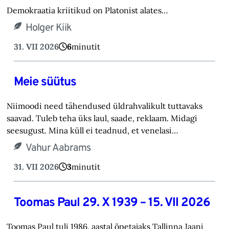
Demokraatia kriitikud on Platonist alates…
Holger Kiik
31. VII 2026
6
minutit
Meie süütus
Niimoodi need tähendused üldrahvalikult tuttavaks
saavad. Tuleb teha üks laul, saade, reklaam. Midagi
seesugust. Mina küll ei teadnud, et venelasi…
Vahur Aabrams
31. VII 2026
3
minutit
Toomas Paul 29. X 1939 – 15. VII 2026
Toomas Paul tuli 1986. aastal õpetajaks Tallinna Jaani