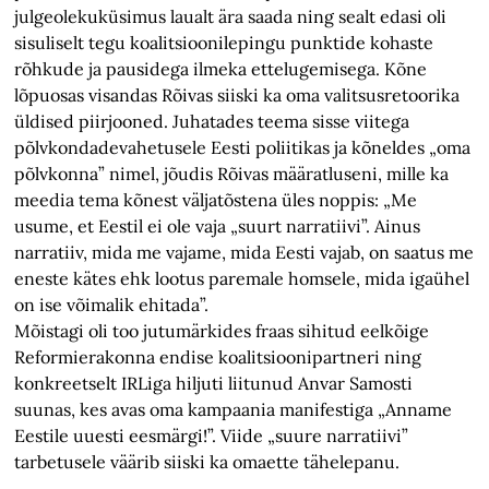
julgeolekuküsimus laualt ära saada ning sealt edasi oli
sisuliselt tegu koalitsioonilepingu punktide kohaste
rõhkude ja pausidega ilmeka ettelugemisega. Kõne
lõpuosas visandas Rõivas siiski ka oma valitsusretoorika
üldised piirjooned. Juhatades teema sisse viitega
põlvkondadevahetusele Eesti poliitikas ja kõneldes „oma
põlvkonna” nimel, jõudis Rõivas määratluseni, mille ka
meedia tema kõnest väljatõstena üles noppis: „Me
usume, et Eestil ei ole vaja „suurt narratiivi”. Ainus
narratiiv, mida me vajame, mida Eesti vajab, on saatus me
eneste kätes ehk lootus paremale homsele, mida igaühel
on ise võimalik ehitada”.
Mõistagi oli too jutumärkides fraas sihitud eelkõige
Reformierakonna endise koalitsioonipartneri ning
konkreetselt IRLiga hiljuti liitunud Anvar Samosti
suunas, kes avas oma kampaania manifestiga „Anname
Eestile uuesti eesmärgi!”. Viide „suure narratiivi”
tarbetusele väärib siiski ka omaette tähelepanu.