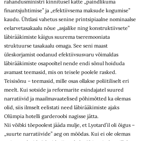
rahandusministri kinnitusel katte „paindlikuma
finantsjuhtimise” ja „efektiivsema maksude kogumise”
kaudu. Ühtlasi vahetus senine printsipiaalne nominaalse
eelarvetasakaalu nõue „asjalike ning konstruktiivsete”
läbirääkimiste käigus suurema tseremooniata
struktuurse tasakaalu omaga. See seni maast
üleskorjamist oodanud efektiivsusvaru võimaldas
läbirääkimiste osapooltel nende endi sõnul hoiduda
avamast teemasid, mis on teisele poolele rasked.
Teisisõnu – teemasid, mille osas ollakse poliitiliselt eri
meelt. Kui sotside ja reformarite esindajatel suured
narratiivid ja maailmavaatelised põhimõtted ka olemas
olid, siis ilmselt eelistati need läbirääkimiste ajaks
Olümpia hotelli garderoobi nagisse jätta.
Nii võibki tõepoolest jääda mulje, et Lyotard’il oli õigus –
„suurte narratiivide” aeg on möödas. Kui ei ole olemas