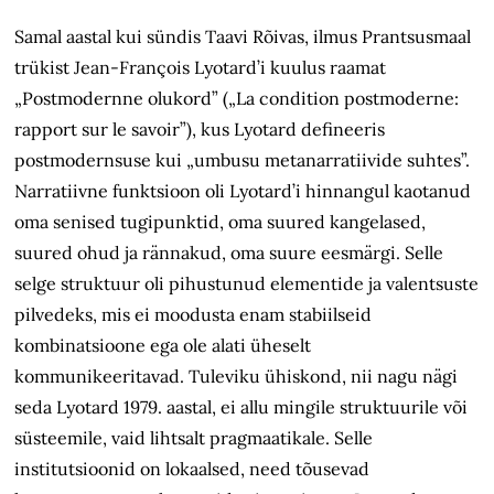
Samal aastal kui sündis Taavi Rõivas, ilmus Prantsusmaal
trükist Jean-François Lyotard’i kuulus raamat
„Postmodernne olukord” („La condition postmoderne:
rapport sur le savoir”), kus Lyotard defineeris
postmodernsuse kui „umbusu metanarratiivide suhtes”.
Narratiivne funktsioon oli Lyotard’i hinnangul kaotanud
oma senised tugipunktid, oma suured kangelased,
suured ohud ja rännakud, oma suure eesmärgi. Selle
selge struktuur oli pihustunud elementide ja valentsuste
pilvedeks, mis ei moodusta enam stabiilseid
kombinatsioone ega ole alati üheselt
kommunikeeritavad. Tuleviku ühiskond, nii nagu nägi
seda Lyotard 1979. aastal, ei allu mingile struktuurile või
süsteemile, vaid lihtsalt pragmaatikale. Selle
institutsioonid on lokaalsed, need tõusevad