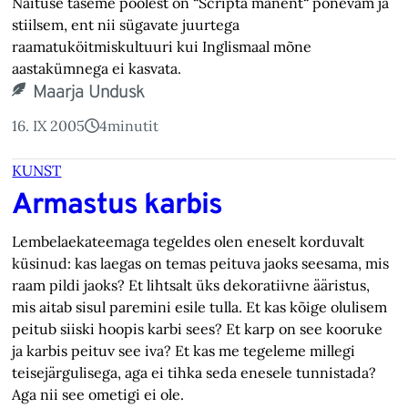
Näituse taseme poolest on “Scripta manent“ põnevam ja
stiilsem, ent nii sügavate juurtega
raamatuköitmiskultuuri kui Inglismaal mõne
aastakümnega ei kasvata.
Maarja Undusk
16. IX 2005
4
minutit
KUNST
Armastus karbis
Lembelaekateemaga tegeldes olen eneselt korduvalt
küsinud: kas laegas on temas peituva jaoks seesama, mis
raam pildi jaoks? Et lihtsalt üks dekoratiivne ääristus,
mis aitab sisul paremini esile tulla. Et kas kõige olulisem
peitub siiski hoopis karbi sees? Et karp on see kooruke
ja karbis peituv see iva? Et kas me tegeleme millegi
teisejärgulisega, aga ei tihka seda enesele tunnistada?
Aga nii see ometigi ei ole.