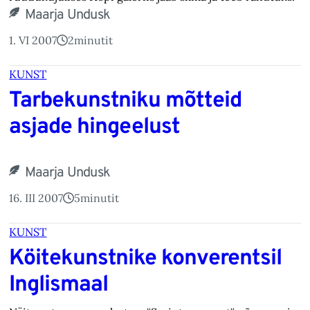
Maarja Undusk
1. VI 2007
2
minutit
KUNST
Tarbekunstniku mõtteid
asjade hingeelust
Maarja Undusk
16. III 2007
5
minutit
KUNST
Köitekunstnike konverentsil
Inglismaal