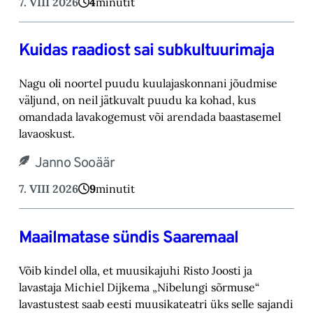
7. VIII 2026
4
minutit
Kuidas raadiost sai subkultuurimaja
Nagu oli noortel puudu kuulajaskonnani jõudmise
väljund, on neil jätkuvalt puudu ka kohad, ‎kus
omandada lavakogemust või arendada baastasemel
lavaoskust.‎
Janno Sooäär
7. VIII 2026
9
minutit
Maailmatase sündis Saaremaal
Võib kindel olla, et muusikajuhi Risto Joosti ja
lavastaja Michiel Dijkema „Nibelungi sõrmuse“
lavastustest saab eesti muusikateatri üks selle sajandi