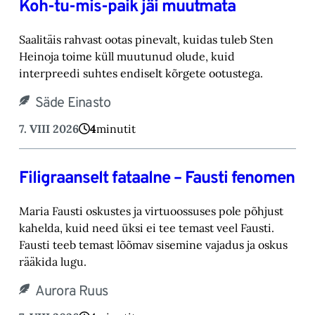
Koh-tu-mis-paik jäi muutmata
Saalitäis rahvast ootas pinevalt, kuidas tuleb Sten
Heinoja toime küll muutunud olude, kuid
‎interpreedi suhtes endiselt kõrgete ootustega.‎
Säde Einasto
7. VIII 2026
4
minutit
Filigraanselt fataalne – Fausti fenomen
Maria Fausti oskustes ja virtuoossuses pole põhjust
kahelda, kuid need üksi ei tee temast ‎veel Fausti.
Fausti teeb temast lõõmav sisemine vajadus ja oskus
rääkida lugu.‎
Aurora Ruus