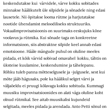
keskendutakse kui värvidele, värve kokku sobitades
minnakse häälikutelt üle silpidele ja sõnadele ning edasi
lausetele. Nii õpitakse looma rütme ja harjutatakse
nootide ühendamist meloodiliseks struktuuriks.
Vokaalimprovisatsioonis on suurimaks eeskujuks kõne
voolavus ja rütmika. Kui sõnade taga on konkreetne
informatsioon, siis abstraktne silpide keel annab edasi
emotsioone. Hääle mängude puhul on oluline meeles
pidada, et kõik värvid sobivad omavahel kokku, tähtis on
üksteise kuulamine, keskendumine ja tähelepanu.
Rõhku tuleb panna mõtteselgusele ja -julgusele, sest kui
mõte jääb hägusaks, pole ka häälikul selget värvi ja
väljaöeldu ei pruugi kõlavaga kokku sobituda. Kummagi
muusiku improvisatsioonides on alati väga oluline koht
olnud rütmikal. See aitab muusikalisi kujundeid
selgitada, meeles pidada ja arendada. Anto Petti sõnul on