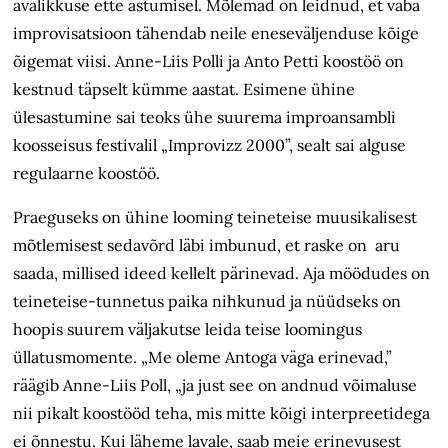
avalikkuse ette astumisel. Mõlemad on leidnud, et vaba
improvisatsioon tähendab neile eneseväljenduse kõige
õigemat viisi. Anne-Liis Polli ja Anto Petti koostöö on
kestnud täpselt kümme aastat. Esimene ühine
ülesastumine sai teoks ühe suurema improansambli
koosseisus festivalil „Improvizz 2000”, sealt sai alguse
regulaarne koostöö.
Praeguseks on ühine looming teineteise muusikalisest
mõtlemisest sedavõrd läbi imbunud, et raske on aru
saada, millised ideed kellelt pärinevad. Aja möödudes on
teineteise-tunnetus paika nihkunud ja nüüdseks on
hoopis suurem väljakutse leida teise loomingus
üllatusmomente. „Me oleme Antoga väga erinevad,”
räägib Anne-Liis Poll, „ja just see on andnud võimaluse
nii pikalt koostööd teha, mis mitte kõigi interpreetidega
ei õnnestu. Kui läheme lavale, saab meie erinevusest