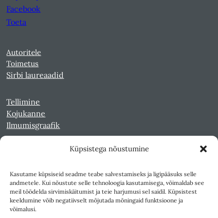
Facebook
Toeta
Autoritele
Toimetus
Sirbi laureaadid
Tellimine
Kojukanne
Ilmumisgraafik
Küpsistega nõustumine
Veebiarhiiv
Sirp pdf-failidena Digaris
Kasutame küpsiseid seadme teabe salvestamiseks ja ligipääsuks selle
Kultuurileht 1994-1997
andmetele. Kui nõustute selle tehnoloogia kasutamisega, võimaldab see
Reede 1989-1990
meil töödelda sirvimiskäitumist ja teie harjumusi sel saidil. Küpsistest
Sirp ja Vasar 1940-1989
keeldumine võib negatiivselt mõjutada mõningaid funktsioone ja
võimalusi.