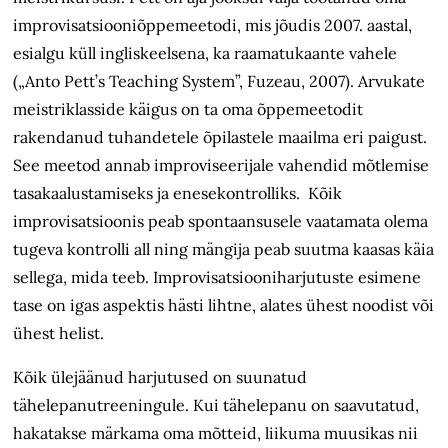
improvisatsiooniõppemeetodi, mis jõudis 2007. aastal,
esialgu küll ingliskeelsena, ka raamatukaante vahele
(„Anto Pett’s Teaching System”, Fuzeau, 2007). Arvukate
meistriklasside käigus on ta oma õppemeetodit
rakendanud tuhandetele õpilastele maailma eri paigust.
See meetod annab improviseerijale vahendid mõtlemise
tasakaalustamiseks ja enesekontrolliks. Kõik
improvisatsioonis peab spontaansusele vaatamata olema
tugeva kontrolli all ning mängija peab suutma kaasas käia
sellega, mida teeb. Improvisatsiooniharjutuste esimene
tase on igas aspektis hästi lihtne, alates ühest noodist või
ühest helist.
Kõik ülejäänud harjutused on suunatud
tähelepanutreeningule. Kui tähelepanu on saavutatud,
hakatakse märkama oma mõtteid, liikuma muusikas nii