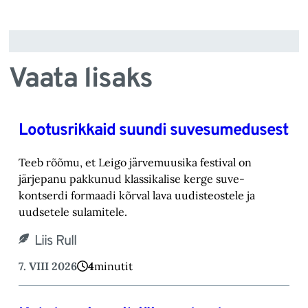
Vaata lisaks
Lootusrikkaid suundi suvesumedusest
Teeb rõõmu, et Leigo järvemuusika festival on
järjepanu pakkunud klassikalise kerge suve-‎
kontserdi formaadi kõrval lava uudisteostele ja
uudsetele sulamitele.‎
Liis Rull
7. VIII 2026
4
minutit