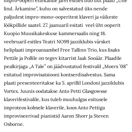
impro-ooperi ettekande järel esitles duo uut plaati „Une
lind. Ärkamine”, kuhu on salvestatud üks nende
paljudest impro-mono-ooperitest klaveri ja väikeste
löökpillide saatel. 27. jaanuaril esitati veel üht ooperit
Kuopio Muusikakeskuse kammersaalis ning 18.
veebruaril esitles Teatri NO99 jazziklubis värsket
heliplaati improansambel Free Tallinn Trio, kus lisaks
Pettile ja Pollile on tegev kitarrist Jaak Sooäär. Plaadile
pealkirjaga „A Tale” on jäädvustatud festivalil „Moers ’08”
esitatud improvisatsiooni kontserdisalvestus. Sama
plaati presenteeritakse ka 5. aprillil Londoni jazziklubis
Vortex. Juunis oodatakse Anto Petti Glasgowsse
klaverifestivalile, kus tuleb muuhulgas esitusele
improteos kolmele klaverile, koos Anto Pettiga
improviseerivad pianistid Aaron Shorr ja Steven
Osborne.