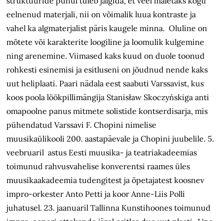
struktuuride puhul tuleb jälgida, et veel mäletaks kogu
eelnenud materjali, nii on võimalik luua kontraste ja
vahel ka algmaterjalist päris kaugele minna. Oluline on
mõtete või karakterite loogiline ja loomulik kulgemine
ning arenemine. Viimased kaks kuud on duole toonud
rohkesti esinemisi ja esitluseni on jõudnud nende kaks
uut heliplaati. Paari nädala eest saabuti Varssavist, kus
koos poola löökpillimängija Stanisław Skoczyńskiga anti
omapoolne panus mitmete solistide kontserdisarja, mis
pühendatud Varssavi F. Chopini nimelise
muusikaülikooli 200. aastapäevale ja Chopini juubelile. 5.
veebruaril astus Eesti muusika- ja teatriakadeemias
toimunud rahvusvahelise konverentsi raames üles
muusikaakadeemia tudengitest ja õpetajatest koosnev
impro-orkester Anto Petti ja koor Anne-Liis Polli
juhatusel. 23. jaanuaril Tallinna Kunstihoones toimunud