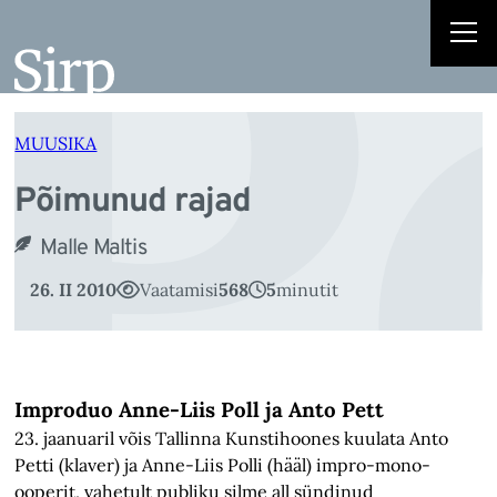
P
Liigu
sisu
juurde
MUUSIKA
Põimunud rajad
Malle Maltis
26. II 2010
Vaatamisi
568
5
minutit
Improduo Anne-Liis Poll ja Anto Pett
23. jaanuaril võis Tallinna Kunstihoones kuulata Anto
Petti (klaver) ja Anne-Liis Polli (hääl) impro-mono-
ooperit, vahetult publiku silme all sündinud