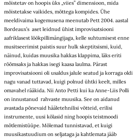
mõistetav on hoopis üks „viies” dimensioon, mida
mõistetakse vaikides, mõttega kompides. Ühe
meeldivaima kogemusena meenutab Pett 2004. aastal
Bordeaux’s aset leidnud ühist improvisatsiooni
aafriklasest löökpillimängijaga, kelle suhtumisest enne
musitseerimist paistis suur hulk skeptitsismi, kuid,
näinud, kuidas muusika hakkas klappima, läks eriti
rõõmsaks ja hakkas isegi kaasa laulma. Pärast
improvisatsiooni oli usaldus jalule seatud ja korraga oldi
nagu vanad tuttavad, kuigi polnud ühtki keelt, milles
omavahel rääkida. Nii Anto Petti kui ka Anne-Liis Polli
on innustanud rahvaste muusika. See on aidanud
avastada põnevaid hääletehnilisi võtteid, erilisi
instrumente, uusi kõlasid ning hoopis teistmoodi
mõtlemistüüpe. Mõlemad tunnistavad, et kuigi
muusikastuudium on seljataga ja kahtlemata jääb