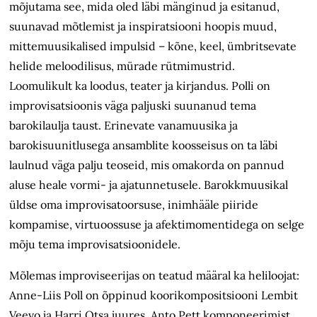
mõjutama see, mida oled läbi mänginud ja esitanud,
suunavad mõtlemist ja inspiratsiooni hoopis muud,
mittemuusikalised impulsid – kõne, keel, ümbritsevate
helide meloodilisus, mürade rütmimustrid.
Loomulikult ka loodus, teater ja kirjandus. Polli on
improvisatsioonis väga paljuski suunanud tema
barokilaulja taust. Erinevate vanamuusika ja
barokisuunitlusega ansamblite koosseisus on ta läbi
laulnud väga palju teoseid, mis omakorda on pannud
aluse heale vormi- ja ajatunnetusele. Barokkmuusikal
üldse oma improvisatoorsuse, inimhääle piiride
kompamise, virtuoossuse ja afektimomentidega on selge
mõju tema improvisatsioonidele.
Mõlemas improviseerijas on teatud määral ka heliloojat:
Anne-Liis Poll on õppinud koorikompositsiooni Lembit
Veevo ja Harri Otsa juures, Anto Pett komponeerimist