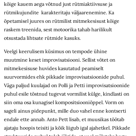
kõige kauem aega võtnud just rütmiaktiivsuse ja
rütmikujundite karakteritaju väljaarenemine. Ka
õpetamisel juures on rütmilist mitmekesisust kõige
raskem treenida, sest motoorika tahab harilikult
otsustada lihtsate rütmide kasuks.
Veelgi keerulisem küsimus on tempode ühine
muutmine keset improvisatsiooni. Sellist võtet on
mitmekesisuse huvides kasutatud peamiselt
suurvormides ehk pikkade improvisatsioonide puhul.
Väga paljud kuulajad on Polli ja Petti improvisatsioonide
puhul esile tõstnud tugevat vormilist külge, kindlasti on
siin oma osa kunagisel kompositsiooniõppel. Vorm on
sageli ainus pidepunkt, mille duo vahel enne kontserti
endale ette annab. Anto Pett lisab, et muusikas töötab
ajataju hoopis teisiti ja kõik liigub igal ajahetkel. Pikkade