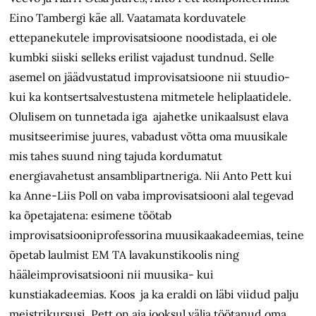
Eino Tambergi käe all. Vaatamata korduvatele
ettepanekutele improvisatsioone noodistada, ei ole
kumbki siiski selleks erilist vajadust tundnud. Selle
asemel on jäädvustatud improvisatsioone nii stuudio-
kui ka kontsertsalvestustena mitmetele heliplaatidele.
Olulisem on tunnetada iga ajahetke unikaalsust elava
musitseerimise juures, vabadust võtta oma muusikale
mis tahes suund ning tajuda kordumatut
energiavahetust ansamblipartneriga. Nii Anto Pett kui
ka Anne-Liis Poll on vaba improvisatsiooni alal tegevad
ka õpetajatena: esimene töötab
improvisatsiooniprofessorina muusikaakadeemias, teine
õpetab laulmist EM TA lavakunstikoolis ning
hääleimprovisatsiooni nii muusika- kui
kunstiakadeemias. Koos ja ka eraldi on läbi viidud palju
meistrikursusi. Pett on aja jooksul välja töötanud oma