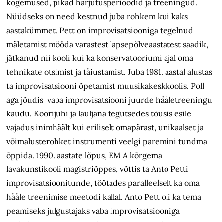
kogemused, pikad harjutusperioodid ja treeningud.
Nüüdseks on need kestnud juba rohkem kui kaks
aastakümmet. Pett on improvisatsiooniga tegelnud
mäletamist mööda varastest lapsepõlveaastatest saadik,
jätkanud nii kooli kui ka konservatooriumi ajal oma
tehnikate otsimist ja täiustamist. Juba 1981. aastal alustas
ta improvisatsiooni õpetamist muusikakeskkoolis. Poll
aga jõudis vaba improvisatsiooni juurde hääletreeningu
kaudu. Koorijuhi ja lauljana tegutsedes tõusis esile
vajadus inimhäält kui eriliselt omapärast, unikaalset ja
võimalusterohket instrumenti veelgi paremini tundma
õppida. 1990. aastate lõpus, EM A kõrgema
lavakunstikooli magistriõppes, võttis ta Anto Petti
improvisatsioonitunde, töötades paralleelselt ka oma
hääle treenimise meetodi kallal. Anto Pett oli ka tema
peamiseks julgustajaks vaba improvisatsiooniga