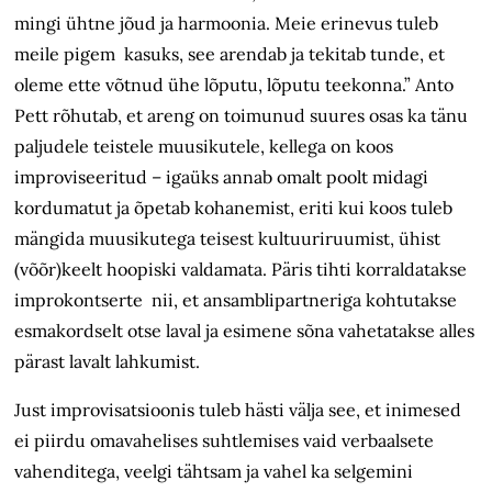
mingi ühtne jõud ja harmoonia. Meie erinevus tuleb
meile pigem kasuks, see arendab ja tekitab tunde, et
oleme ette võtnud ühe lõputu, lõputu teekonna.” Anto
Pett rõhutab, et areng on toimunud suures osas ka tänu
paljudele teistele muusikutele, kellega on koos
improviseeritud – igaüks annab omalt poolt midagi
kordumatut ja õpetab kohanemist, eriti kui koos tuleb
mängida muusikutega teisest kultuuriruumist, ühist
(võõr)keelt hoopiski valdamata. Päris tihti korraldatakse
improkontserte nii, et ansamblipartneriga kohtutakse
esmakordselt otse laval ja esimene sõna vahetatakse alles
pärast lavalt lahkumist.
Just improvisatsioonis tuleb hästi välja see, et inimesed
ei piirdu omavahelises suhtlemises vaid verbaalsete
vahenditega, veelgi tähtsam ja vahel ka selgemini