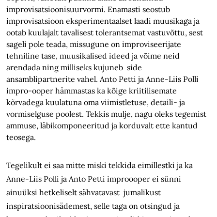
improvisatsioonisuurvormi. Enamasti seostub
improvisatsioon eksperimentaalset laadi muusikaga ja
ootab kuulajalt tavalisest tolerantsemat vastuvõttu, sest
sageli pole teada, missugune on improviseerijate
tehniline tase, muusikalised ideed ja võime neid
arendada ning milliseks kujuneb side
ansamblipartnerite vahel. Anto Petti ja Anne-Liis Polli
impro-ooper hämmastas ka kõige kriitilisemate
kõrvadega kuulatuna oma viimistletuse, detaili- ja
vormiselguse poolest. Tekkis mulje, nagu oleks tegemist
ammuse, läbikomponeeritud ja korduvalt ette kantud
teosega.
Tegelikult ei saa mitte miski tekkida eimillestki ja ka
Anne-Liis Polli ja Anto Petti improooper ei sünni
ainuüksi hetkeliselt sähvatavast jumalikust
inspiratsioonisädemest, selle taga on otsingud ja