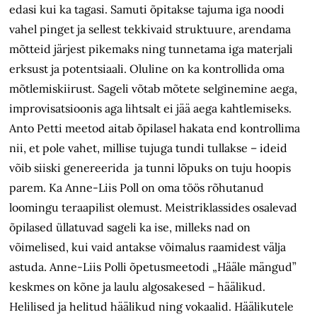
edasi kui ka tagasi. Samuti õpitakse tajuma iga noodi
vahel pinget ja sellest tekkivaid struktuure, arendama
mõtteid järjest pikemaks ning tunnetama iga materjali
erksust ja potentsiaali. Oluline on ka kontrollida oma
mõtlemiskiirust. Sageli võtab mõtete selginemine aega,
improvisatsioonis aga lihtsalt ei jää aega kahtlemiseks.
Anto Petti meetod aitab õpilasel hakata end kontrollima
nii, et pole vahet, millise tujuga tundi tullakse – ideid
võib siiski genereerida ja tunni lõpuks on tuju hoopis
parem. Ka Anne-Liis Poll on oma töös rõhutanud
loomingu teraapilist olemust. Meistriklassides osalevad
õpilased üllatuvad sageli ka ise, milleks nad on
võimelised, kui vaid antakse võimalus raamidest välja
astuda. Anne-Liis Polli õpetusmeetodi „Hääle mängud”
keskmes on kõne ja laulu algosakesed – häälikud.
Helilised ja helitud häälikud ning vokaalid. Häälikutele