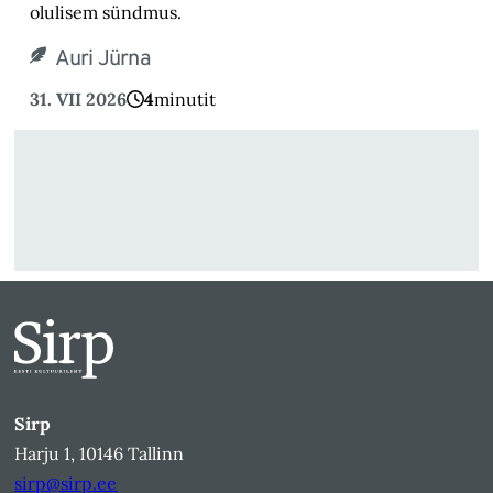
olulisem sündmus.
Auri Jürna
31. VII 2026
4
minutit
Sirp
Harju 1, 10146 Tallinn
sirp@sirp.ee