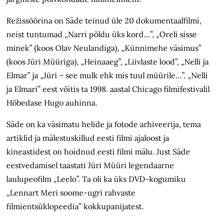
Režissöörina on Säde teinud üle 20 dokumentaalfilmi,
neist tuntumad „Narri põldu üks kord…”, „Oreli sisse
minek” (koos Olav Neulandiga), „Künnimehe väsimus”
(koos Jüri Müüriga), „Heinaaeg”, „Liivlaste lood”, „Nelli ja
Elmar” ja „Jüri – see mulk ehk mis tuul müürile…”. „Nelli
ja Elmari” eest võitis ta 1998. aastal Chicago filmifestivalil
Hõbedase Hugo auhinna.
Säde on ka väsimatu helide ja fotode arhiveerija, tema
artiklid ja mälestuskillud eesti filmi ajaloost ja
kineastidest on hoidnud eesti filmi mälu. Just Säde
eestvedamisel taastati Jüri Müüri legendaarne
laulupeofilm „Leelo”. Ta oli ka üks DVD-kogumiku
„Lennart Meri soome-ugri rahvaste
filmientsüklopeedia” kokkupanijatest.