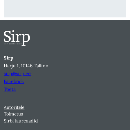
Sirp
Harju 1, 10146 Tallinn
sirp@sirp.ee
Facebook
Toeta
Autoritele
Toimetus
Sirbi laureaadid