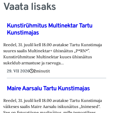
Vaata lisaks
Kunstirühmitus Multinektar Tartu
Kunstimajas
Reedel, 31. juulil kell 18.00 avatakse Tartu Kunstimaja
suures saalis Multinektar+ ühisnäitus „P*RN*”.
Kunstirühmituse Multinektar kuues ühisnäitus
sukeldub armastuse ja raevuga…
29. VII 2026
2
minutit
Maire Aarsalu Tartu Kunstimajas
Reedel, 31. juulil kell 18.00 avatakse Tartu Kunstimaja
väikeses saalis Maire Aarsalu isikunäitus „Inimesed“.
See on figuratiivne maalinäitus, mille temaatilises