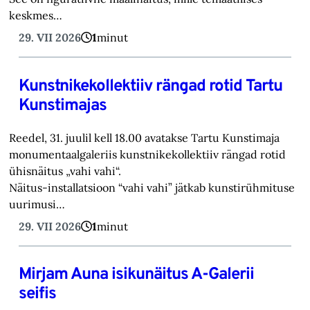
keskmes…
29. VII 2026
1
minut
Kunstnikekollektiiv rängad rotid Tartu
Kunstimajas
Reedel, 31. juulil kell 18.00 avatakse Tartu Kunstimaja
monumentaalgaleriis kunstnikekollektiiv rängad rotid
ühisnäitus „vahi vahi“.
Näitus-installatsioon “vahi vahi” jätkab kunstirühmituse
uurimusi…
29. VII 2026
1
minut
Mirjam Auna isikunäitus A-Galerii
seifis