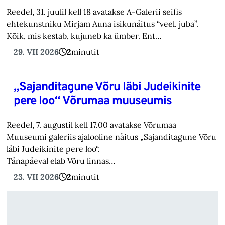
Reedel, 31. juulil kell 18 avatakse A-Galerii seifis
ehtekunstniku Mirjam Auna isikunäitus “veel. juba”.
Kõik, mis kestab, kujuneb ka ümber. Ent…
29. VII 2026
2
minutit
„Sajanditagune Võru läbi Judeikinite
pere loo“ Võrumaa muuseumis
Reedel, 7. augustil kell 17.00 avatakse Võrumaa
Muuseumi galeriis ajalooline näitus „Sajanditagune Võru
läbi Judeikinite pere loo“.
Tänapäeval elab Võru linnas…
23. VII 2026
2
minutit