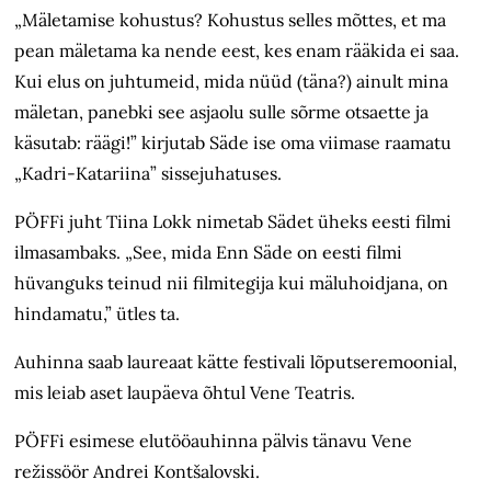
„Mäletamise kohustus? Kohustus selles mõttes, et ma
pean mäletama ka nende eest, kes enam rääkida ei saa.
Kui elus on juhtumeid, mida nüüd (täna?) ainult mina
mäletan, panebki see asjaolu sulle sõrme otsaette ja
käsutab: räägi!” kirjutab Säde ise oma viimase raamatu
„Kadri-Katariina” sissejuhatuses.
PÖFFi juht Tiina Lokk nimetab Sädet üheks eesti filmi
ilmasambaks. „See, mida Enn Säde on eesti filmi
hüvanguks teinud nii filmitegija kui mäluhoidjana, on
hindamatu,” ütles ta.
Auhinna saab laureaat kätte festivali lõputseremoonial,
mis leiab aset laupäeva õhtul Vene Teatris.
PÖFFi esimese elutööauhinna pälvis tänavu Vene
režissöör Andrei Kontšalovski.