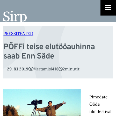
PÖ
Liigu
sisu
juurde
PRESSITEATED
PÖFFi teise elutööauhinna
saab Enn Säde
29. XI 2019
Vaatamisi
418
2
minutit
Pimedate
Ööde
filmifestival