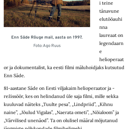
i teine
tänavune
elutööauhi
nna
laureaat on
Enn Säde Rõuge mail, aasta on 1997.
legendaarn
Foto: Ago Ruus
e
helioperaat
or ja dokumentalist, ka eesti filmi mäluhoidjaks kutsutud
Enn Säde.
81-aastane Säde on Eesti viljakaim helioperaator ja -
režissöör, kes on helindanud üle saja filmi, mille sekka
kuuluvad näiteks „Tuulte pesa”, „Lindpriid”, „Kihnu
naine”, „Jõulud Vigalas”, „Naerata ometi”, „Nõialoom” ja
„Värvilised unenäod”. Ta on olulisel määral mõjutanud
järgmiste põlvkondade filmihelimehi.