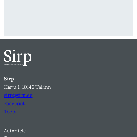
Sirp
Harju 1, 10146 Tallinn
sirp@sirp.ee
Facebook
Toeta
Autoritele