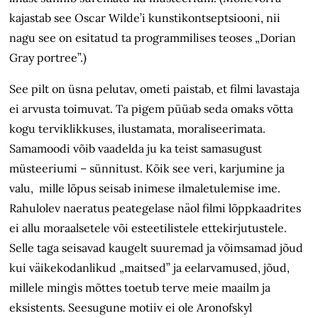
kajastab see Oscar Wilde’i kunstikontseptsiooni, nii
nagu see on esitatud ta programmilises teoses „Dorian
Gray portree”.)
See pilt on üsna pelutav, ometi paistab, et filmi lavastaja
ei arvusta toimuvat. Ta pigem püüab seda omaks võtta
kogu terviklikkuses, ilustamata, moraliseerimata.
Samamoodi võib vaadelda ju ka teist samasugust
müsteeriumi – sünnitust. Kõik see veri, karjumine ja
valu, mille lõpus seisab inimese ilmaletulemise ime.
Rahulolev naeratus peategelase näol filmi lõppkaadrites
ei allu moraalsetele või esteetilistele ettekirjutustele.
Selle taga seisavad kaugelt suuremad ja võimsamad jõud
kui väikekodanlikud „maitsed” ja eelarvamused, jõud,
millele mingis mõttes toetub terve meie maailm ja
eksistents. Seesugune motiiv ei ole Aronofskyl