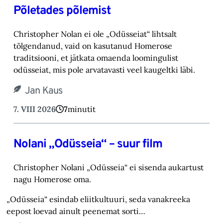
Põletades põlemist
Christopher Nolan ei ole „Odüsseiat“ lihtsalt
tõlgendanud, vaid on kasutanud Homerose
tra‎ditsiooni, et jätkata omaenda loomingulist
odüsseiat, mis pole arvatavasti veel kaugeltki läbi.‎
Jan Kaus
7. VIII 2026
7
minutit
Nolani „Odüsseia“ – suur film
Christopher Nolani „Odüsseia“ ei sisenda aukartust
nagu Homerose oma.‎
„Odüsseia“ esindab eliitkultuuri, seda vanakreeka
eepost loevad ainult peenemat sorti…