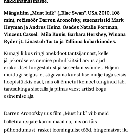
hakklihamasinasse.
Mängufilm „Must luik” („Blac Swan”, USA 2010, 108
min), režissöör Darren Aronofsky, stsenaristid Mark
Heyman ja Andres Heinz. Osades Natalie Portman,
Vincent Cassel, Mila Kunis, Barbara Hershey, Winona
Ryder jt. Linastub Tartu ja Tallinna kobarkinodes.
Kunagi liikus ringi anekdoot tantsijannast, kelle
järjekordse esinemise puhul kiitsid arvustajad
erakordset hingestatust ja sisseelamisvõimet. Hiljem
muidugi selgus, et sügavama kunstilise mulje taga seisis
hoopistükkis nael, mis oli õnnetul kombel tunginud läbi
tantsukinga sisetalla ja piinas vaest artisti kogu
esinemise aja.
Darren Aronofsky uus film „Must luik” viib meid
balletitantsijate karmi maailma, mis on täis
pühendumust, rasket loomingulist tööd, hingematvat ilu