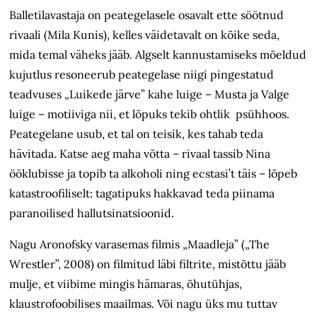
Balletilavastaja on peategelasele osavalt ette söötnud
rivaali (Mila Kunis), kelles väidetavalt on kõike seda,
mida temal väheks jääb. Algselt kannustamiseks mõeldud
kujutlus resoneerub peategelase niigi pingestatud
teadvuses „Luikede järve” kahe luige – Musta ja Valge
luige – motiiviga nii, et lõpuks tekib ohtlik psühhoos.
Peategelane usub, et tal on teisik, kes tahab teda
hävitada. Katse aeg maha võtta – rivaal tassib Nina
ööklubisse ja topib ta alkoholi ning ecstasi’t täis – lõpeb
katastroofiliselt: tagatipuks hakkavad teda piinama
paranoilised hallutsinatsioonid.
Nagu Aronofsky varasemas filmis „Maadleja” („The
Wrestler”, 2008) on filmitud läbi filtrite, mistõttu jääb
mulje, et viibime mingis hämaras, õhutühjas,
klaustrofoobilises maailmas. Või nagu üks mu tuttav