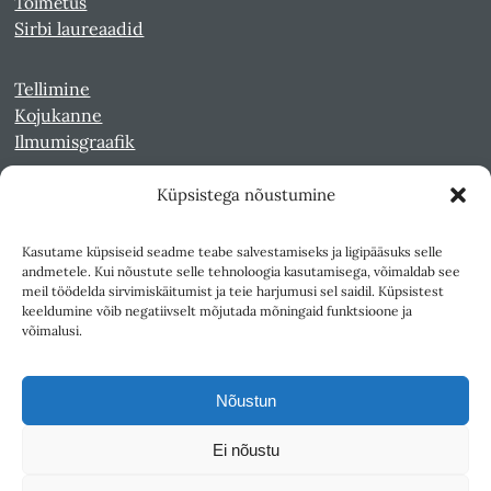
Toimetus
Sirbi laureaadid
Tellimine
Kojukanne
Ilmumisgraafik
Küpsistega nõustumine
Veebiarhiiv
Sirp pdf-failidena Digaris
Kasutame küpsiseid seadme teabe salvestamiseks ja ligipääsuks selle
Kultuurileht 1994-1997
andmetele. Kui nõustute selle tehnoloogia kasutamisega, võimaldab see
Reede 1989-1990
meil töödelda sirvimiskäitumist ja teie harjumusi sel saidil. Küpsistest
Sirp ja Vasar 1940-1989
keeldumine võib negatiivselt mõjutada mõningaid funktsioone ja
võimalusi.
Ligipääsetavus
Kasutustingimused
Nõustun
Teksti- ja andmekaeve
Ei nõustu