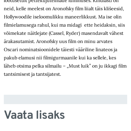
lootusetult pettekujutelmade lummuses. Kindlasti on
neid, kelle meelest on Aronofsky film liialt täis klišeesid,
Hollywoodile iseloomulikku maneerlikkust. Ma ise olin
filmielamusega rahul, kui ma midagi ette heidaksin, siis
võimekate näitlejate (Cassel, Ryder) masendavalt vähest
ärakasutamist. Aronofsky uus film on minu arvates
Oscari nominatsioonidele täiesti vääriline linateos ja
pakub elamusi nii filmigurmaanile kui ka sellele, kes
läheb otsima pelka silmailu – „Must luik” on ju ikkagi film
tantsimisest ja tantsijatest.
Vaata lisaks