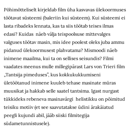
Põhimõtteliselt kirjeldab film üha kasvavas ülekoormuses
töötavat süsteemi (baleriin kui süsteem). Kui süsteemi ei
lasta ribadeks lennata, kas ta siis töötab teises ilmas
edasi? Kuidas näeb välja teispoolsuse mittevalges
valguses töötav masin, mis idee poolest oleks juba ammu
pidanud ülekoormusest plahvatama? Mismoodi näeb
inimene maailma, kui ta on sellises seisundis? Filmi
vaadates meenus mulle millegipärast Lars von Trieri film
„Tantsija pimeduses”, kus kokkukukkumiseni
ületöötanud inimene kuuleb tehase masinate müras
muusikat ja hakkab selle saatel tantsima. Igast nurgast
tükkideks rebeneva masinavärgi helistikku on põimitud
teisiku motiiv (et see saavutatakse üdini ärakäiatud
peegli kujundi abil, jääb siiski filmitegija
südametunnistusele).