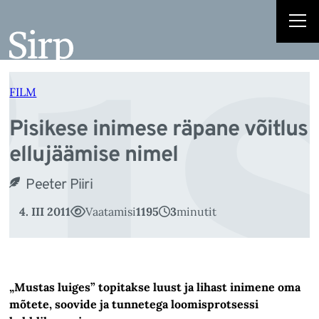
i
Liigu
sisu
juurde
FILM
Pisikese inimese räpane võitlus
ellujäämise nimel
Peeter Piiri
4. III 2011
Vaatamisi
1195
3
minutit
„Mustas luiges” topitakse luust ja lihast inimene oma
mõtete, soovide ja tunnetega loomisprotsessi