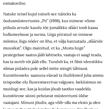
esmakordne.
Natuke teisel kujul esineb see näiteks ka
õudusmüsteeriumis „Pii” (1998), kus inimese võime
piiluda arvude kaudu tõe jumalikku sfääri toob kaasa
hullumeelsuse ja surma. Liiga piiratud on inimese
mõistus, liiga nõder on liha, et välja kannatada „sfääride
muusikat”. Olgu mainitud, et ka „Musta luige”
peategelase saatus jääb lahtiseks, vaataja ei saagi teada,
kas ta sureb või jääb ellu. Tundub ka, et filmi ideestikku
silmas pidades pole sellel mitte mingit tähtsust.
Kunstiteoseks saanuna elavad ta ihuliikmed juba ammu
teispoolse elu fluorestseerivas valguses. Iseküsimus on
muidugi see, kas ja kuidas jõuab taotlus vaadelda
kunstiteose sünni pelutavat müsteeriumi üldse
vaatajani. Minuni jõudis, aga võib-olla ma eksin ja olen