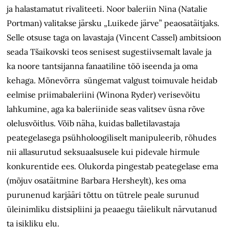
ja halastamatut rivaliteeti. Noor baleriin Nina (Natalie
Portman) valitakse järsku „Luikede järve” peaosatäitjaks.
Selle otsuse taga on lavastaja (Vincent Cassel) ambitsioon
seada Tšaikovski teos senisest sugestiivsemalt lavale ja
ka noore tantsijanna fanaatiline töö iseenda ja oma
kehaga. Mõnevõrra süngemat valgust toimuvale heidab
eelmise priimabaleriini (Winona Ryder) verisevõitu
lahkumine, aga ka baleriinide seas valitsev üsna rõve
olelusvõitlus. Võib näha, kuidas balletilavastaja
peategelasega psühholoogiliselt manipuleerib, rõhudes
nii allasurutud seksuaalsusele kui pidevale hirmule
konkurentide ees. Olukorda pingestab peategelase ema
(mõjuv osatäitmine Barbara Hersheylt), kes oma
purunenud karjääri tõttu on tütrele peale surunud
üleinimliku distsipliini ja peaaegu täielikult närvutanud
ta isikliku elu.