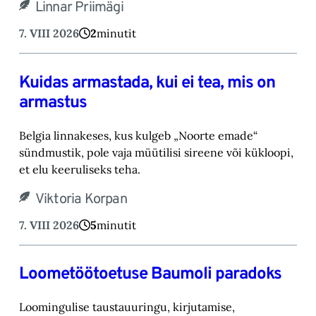
Linnar Priimägi
7. VIII 2026
2
minutit
Kuidas armastada, kui ei tea, mis on
armastus
Belgia linnakeses, kus kulgeb „Noorte emade“
sündmustik, pole vaja müütilisi sireene või kük‎loopi,
et elu keeruliseks teha. ‎
Viktoria Korpan
7. VIII 2026
5
minutit
Loometöötoetuse Baumoli paradoks
Loomingulise taustauuringu, kirjutamise,