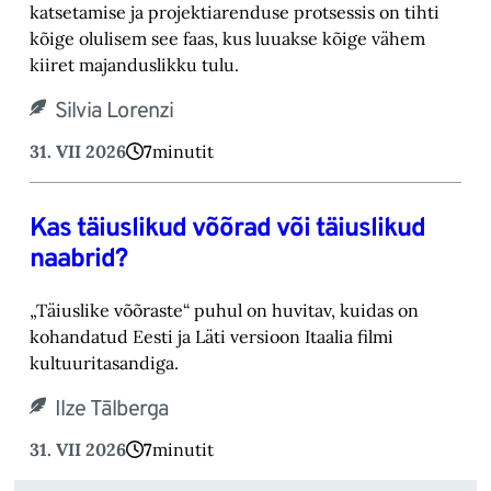
katsetamise ja projektiarenduse protsessis on tihti
kõige olulisem see faas, kus luuakse kõige vähem
kiiret majanduslikku tulu.
Silvia Lorenzi
31. VII 2026
7
minutit
Kas täiuslikud võõrad või täiuslikud
naabrid?
„Täiuslike võõraste“ puhul on huvitav, kuidas on
kohandatud Eesti ja Läti versioon Itaalia filmi
kultuuritasandiga.
Ilze Tālberga
31. VII 2026
7
minutit