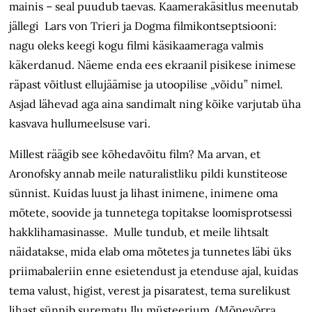
mainis – seal puudub taevas. Kaamerakäsitlus meenutab
jällegi Lars von Trieri ja Dogma filmikontseptsiooni:
nagu oleks keegi kogu filmi käsikaameraga valmis
käkerdanud. Näeme enda ees ekraanil pisikese inimese
räpast võitlust ellujäämise ja utoopilise „võidu” nimel.
Asjad lähevad aga aina sandimalt ning kõike varjutab üha
kasvava hullumeelsuse vari.
Millest räägib see kõhedavõitu film? Ma arvan, et
Aronofsky annab meile naturalistliku pildi kunstiteose
sünnist. Kuidas luust ja lihast inimene, inimene oma
mõtete, soovide ja tunnetega topitakse loomisprotsessi
hakklihamasinasse. Mulle tundub, et meile lihtsalt
näidatakse, mida elab oma mõtetes ja tunnetes läbi üks
priimabaleriin enne esietendust ja etenduse ajal, kuidas
tema valust, higist, verest ja pisaratest, tema surelikust
lihast sünnib surematu Ilu müsteerium. (Mõnevõrra