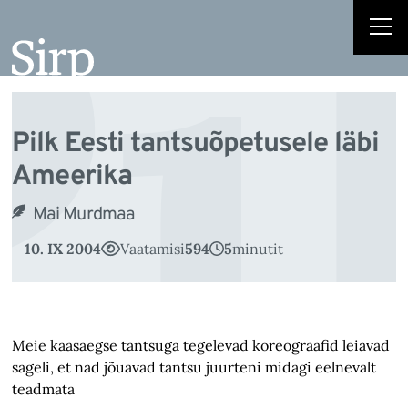
Pi
Liigu
sisu
juurde
Pilk Eesti tantsuõpetusele läbi
Ameerika
Mai Murdmaa
10. IX 2004
Vaatamisi
594
5
minutit
Meie kaasaegse tantsuga tegelevad koreograafid leiavad
sageli, et nad jõuavad tantsu juurteni midagi eelnevalt
teadmata