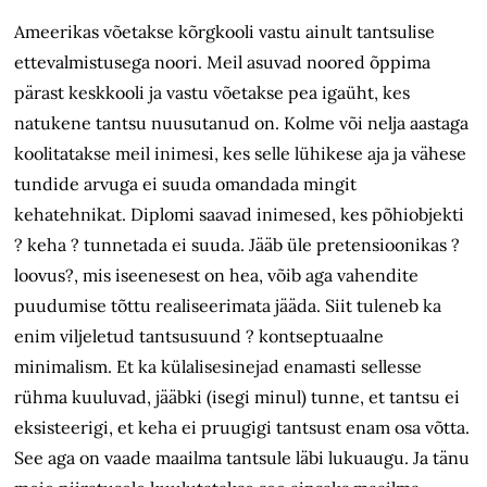
Ameerikas võetakse kõrgkooli vastu ainult tantsulise
ettevalmistusega noori. Meil asuvad noored õppima
pärast keskkooli ja vastu võetakse pea igaüht, kes
natukene tantsu nuusutanud on. Kolme või nelja aastaga
koolitatakse meil inimesi, kes selle lühikese aja ja vähese
tundide arvuga ei suuda omandada mingit
kehatehnikat. Diplomi saavad inimesed, kes põhiobjekti
? keha ? tunnetada ei suuda. Jääb üle pretensioonikas ?
loovus?, mis iseenesest on hea, võib aga vahendite
puudumise tõttu realiseerimata jääda. Siit tuleneb ka
enim viljeletud tantsusuund ? kontseptuaalne
minimalism. Et ka külalisesinejad enamasti sellesse
rühma kuuluvad, jääbki (isegi minul) tunne, et tantsu ei
eksisteerigi, et keha ei pruugigi tantsust enam osa võtta.
See aga on vaade maailma tantsule läbi lukuaugu. Ja tänu