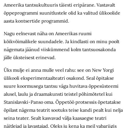
Ameerika tantsukultuuris täiesti eripärane. Vastavalt
õppeprogrammi suunitlustele olid ka valitud ülikoolide
aasta kontsertide programmid.
Nagu eelnevast näha on Ameerikas ruumi
kõikvõimalikele suundadele. Ja kindlasti on minu poolt
nägemata jäänud viiskümmend kolm tantsuosakonda
jälle üksteisest erinevad.
Üks mulje ei anna mulle veel rahu: see on New Yorgi
ülikooli eksperimentaalteatri osakond. Seal õpitakse
suure koormusega tantsu väga huvitava õppesüsteemi
alusel, laulu ja draamakunsti teistel põhimõtetel kui
Stanislavski-Panso oma. Õppetöö protsessis õpetatakse
õpilast nägema teatrit sootuks teise kandi pealt kui nelja
seina teater. Sealt kasvavad välja kaasaegse teatri
näitlejad ja lavastajad. Oleks ju kena ka meil vabariigis