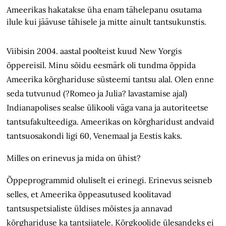
Ameerikas hakatakse üha enam tähelepanu osutama
ilule kui jäävuse tähisele ja mitte ainult tantsukunstis.
Viibisin 2004. aastal poolteist kuud New Yorgis
õppereisil. Minu sõidu eesmärk oli tundma õppida
Ameerika kõrghariduse süsteemi tantsu alal. Olen enne
seda tutvunud (?Romeo ja Julia? lavastamise ajal)
Indianapolises sealse ülikooli väga vana ja autoriteetse
tantsufakulteediga. Ameerikas on kõrgharidust andvaid
tantsuosakondi ligi 60, Venemaal ja Eestis kaks.
Milles on erinevus ja mida on ühist?
Õppeprogrammid oluliselt ei erinegi. Erinevus seisneb
selles, et Ameerika õppeasutused koolitavad
tantsuspetsialiste üldises mõistes ja annavad
kõrghariduse ka tantsijatele. Kõrgkoolide ülesandeks ei