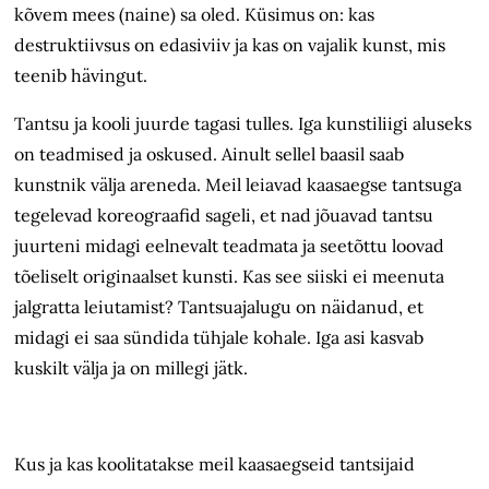
kõvem mees (naine) sa oled. Küsimus on: kas
destruktiivsus on edasiviiv ja kas on vajalik kunst, mis
teenib hävingut.
Tantsu ja kooli juurde tagasi tulles. Iga kunstiliigi aluseks
on teadmised ja oskused. Ainult sellel baasil saab
kunstnik välja areneda. Meil leiavad kaasaegse tantsuga
tegelevad koreograafid sageli, et nad jõuavad tantsu
juurteni midagi eelnevalt teadmata ja seetõttu loovad
tõeliselt originaalset kunsti. Kas see siiski ei meenuta
jalgratta leiutamist? Tantsuajalugu on näidanud, et
midagi ei saa sündida tühjale kohale. Iga asi kasvab
kuskilt välja ja on millegi jätk.
Kus ja kas koolitatakse meil kaasaegseid tantsijaid