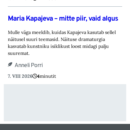
Maria Kapajeva – mitte piir, vaid algus
Mulle väga meeldib, kuidas Kapajeva kasutab sellel
näitusel suuri teemasid. Näituse drama‎turgia
kasvatab kunstniku isiklikust loost midagi palju
suuremat.‎
Anneli Porri
7. VIII 2026
4
minutit