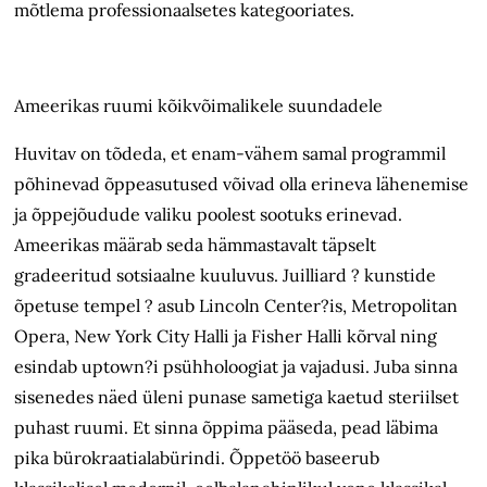
mõtlema professionaalsetes kategooriates.
Ameerikas ruumi kõikvõimalikele suundadele
Huvitav on tõdeda, et enam-vähem samal programmil
põhinevad õppeasutused võivad olla erineva lähenemise
ja õppejõudude valiku poolest sootuks erinevad.
Ameerikas määrab seda hämmastavalt täpselt
gradeeritud sotsiaalne kuuluvus. Juilliard ? kunstide
õpetuse tempel ? asub Lincoln Center?is, Metropolitan
Opera, New York City Halli ja Fisher Halli kõrval ning
esindab uptown?i psühholoogiat ja vajadusi. Juba sinna
sisenedes näed üleni punase sametiga kaetud steriilset
puhast ruumi. Et sinna õppima pääseda, pead läbima
pika bürokraatialabürindi. Õppetöö baseerub