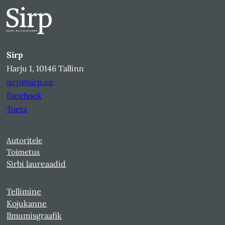
Sirp
Harju 1, 10146 Tallinn
sirp@sirp.ee
Facebook
Toeta
Autoritele
Toimetus
Sirbi laureaadid
Tellimine
Kojukanne
Ilmumisgraafik