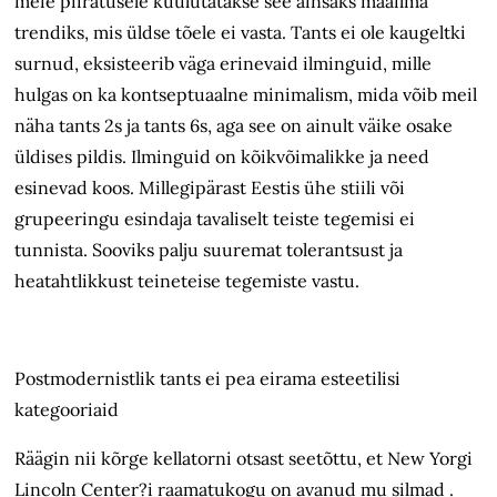
meie piiratusele kuulutatakse see ainsaks maailma
trendiks, mis üldse tõele ei vasta. Tants ei ole kaugeltki
surnud, eksisteerib väga erinevaid ilminguid, mille
hulgas on ka kontseptuaalne minimalism, mida võib meil
näha tants 2s ja tants 6s, aga see on ainult väike osake
üldises pildis. Ilminguid on kõikvõimalikke ja need
esinevad koos. Millegipärast Eestis ühe stiili või
grupeeringu esindaja tavaliselt teiste tegemisi ei
tunnista. Sooviks palju suuremat tolerantsust ja
heatahtlikkust teineteise tegemiste vastu.
Postmodernistlik tants ei pea eirama esteetilisi
kategooriaid
Räägin nii kõrge kellatorni otsast seetõttu, et New Yorgi
Lincoln Center?i raamatukogu on avanud mu silmad .