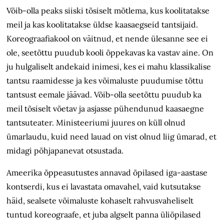
Võib-olla peaks siiski tõsiselt mõtlema, kus koolitatakse
meil ja kas koolitatakse üldse kaasaegseid tantsijaid.
Koreograafiakool on väitnud, et nende ülesanne see ei
ole, seetõttu puudub kooli õppekavas ka vastav aine. On
ju hulgaliselt andekaid inimesi, kes ei mahu klassikalise
tantsu raamidesse ja kes võimaluste puudumise tõttu
tantsust eemale jäävad. Võib-olla seetõttu puudub ka
meil tõsiselt võetav ja asjasse pühendunud kaasaegne
tantsuteater. Ministeeriumi juures on küll olnud
ümarlaudu, kuid need lauad on vist olnud liig ümarad, et
midagi põhjapanevat otsustada.
Ameerika õppeasutustes annavad õpilased iga-aastase
kontserdi, kus ei lavastata omavahel, vaid kutsutakse
häid, sealsete võimaluste kohaselt rahvusvaheliselt
tuntud koreograafe, et juba algselt panna üliõpilased