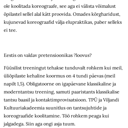
ole koolitada koreograafe, see aga ei välista võimalust
õpilastel sellel alal kätt proovida. Omades kõrgharidust,
kujunevad koreograafid välja elupraktikas, paber selleks
ei tee.
Eestis on valdav pretensioonikas ?loovus?
Füüsilist treeningut tehakse tunduvalt rohkem kui meil,
üliõpilaste kehaline koormus on 4 tundi päevas (meil
napilt 1,5). Obligatoorne on igapäevane klassikaline ja
moderntantsu treening, samuti paaristants klassikalise
tantsu baasil ja kontaktimprovisatsioon. TPÜ ja Viljandi
Kultuuriakadeemia suunitlus on tantsujuhtide ja
koreograafide koolitamine. Töö rohkem peaga kui
jalgadega. Siin aga ongi asja tuum.