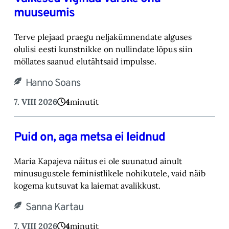
muuseumis
Terve plejaad praegu neljakümnendate alguses
olulisi eesti kunstnikke on nullindate lõpus ‎siin
möllates saanud elutähtsaid impulsse.‎
Hanno Soans
7. VIII 2026
4
minutit
Puid on, aga metsa ei leidnud
Maria Kapajeva näitus ei ole suunatud ainult
minusugustele feministlikele nohikutele, vaid ‎näib
kogema kutsuvat ka laiemat avalikkust.‎
Sanna Kartau
7. VIII 2026
4
minutit