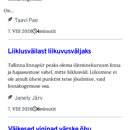
On…
Taavi Pae
7. VIII 2026
4
minutit
Liiklusväilast liikuvusväljaks
Tallinna linnapiir peaks olema üleminekuruum linna
ja hajaasustuse vahel, mitte liiklusväil. ‎Liikumine ei
ole ainult ühest punktist teise jõudmine, vaid
linnakogemuse osa.‎
Janely Järv
7. VIII 2026
6
minutit
Väikesed viginad värske õhu