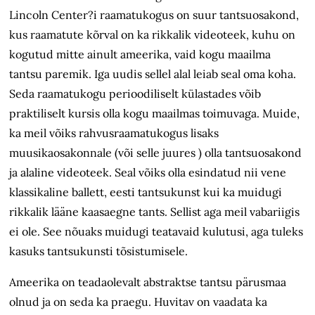
Lincoln Center?i raamatukogus on suur tantsuosakond,
kus raamatute kõrval on ka rikkalik videoteek, kuhu on
kogutud mitte ainult ameerika, vaid kogu maailma
tantsu paremik. Iga uudis sellel alal leiab seal oma koha.
Seda raamatukogu perioodiliselt külastades võib
praktiliselt kursis olla kogu maailmas toimuvaga. Muide,
ka meil võiks rahvusraamatukogus lisaks
muusikaosakonnale (või selle juures ) olla tantsuosakond
ja alaline videoteek. Seal võiks olla esindatud nii vene
klassikaline ballett, eesti tantsukunst kui ka muidugi
rikkalik lääne kaasaegne tants. Sellist aga meil vabariigis
ei ole. See nõuaks muidugi teatavaid kulutusi, aga tuleks
kasuks tantsukunsti tõsistumisele.
Ameerika on teadaolevalt abstraktse tantsu pärusmaa
olnud ja on seda ka praegu. Huvitav on vaadata ka