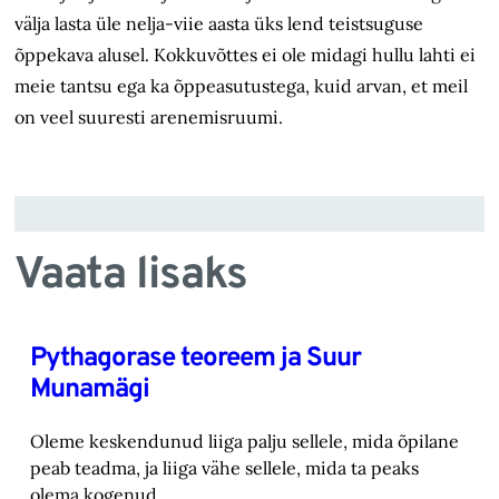
välja lasta üle nelja-viie aasta üks lend teistsuguse
õppekava alusel. Kokkuvõttes ei ole midagi hullu lahti ei
meie tantsu ega ka õppeasutustega, kuid arvan, et meil
on veel suuresti arenemisruumi.
Vaata lisaks
Pythagorase teoreem ja Suur
Munamägi
Oleme keskendunud liiga palju sellele, mida õpilane
peab teadma, ja liiga vähe sellele, mida ‎ta peaks
olema kogenud.‎