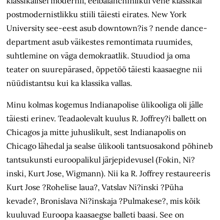
klassikalisel modernil, eelbalanchinlikul vene klassikal
postmodernistlikku stiili täiesti eirates. New York
University see-eest asub downtown?is ? nende dance-
department asub väikestes remontimata ruumides,
suhtlemine on väga demokraatlik. Stuudiod ja oma
teater on suurepärased, õppetöö täiesti kaasaegne nii
nüüdistantsu kui ka klassika vallas.
Minu kolmas kogemus Indianapolise ülikooliga oli jälle
täiesti erinev. Teadaolevalt kuulus R. Joffrey?i ballett on
Chicagos ja mitte juhuslikult, sest Indianapolis on
Chicago lähedal ja sealse ülikooli tantsuosakond põhineb
tantsukunsti euroopalikul järjepidevusel (Fokin, Ni?
inski, Kurt Jose, Wigmann). Nii ka R. Joffrey restaureeris
Kurt Jose ?Rohelise laua?, Vatslav Ni?inski ?Püha
kevade?, Bronislava Ni?inskaja ?Pulmakese?, mis kõik
kuuluvad Euroopa kaasaegse balleti baasi. See on