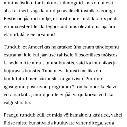
minimalistliku tantsukunsti ilminguid, mis on täiesti
abstraktsed, väga kaunid ja tavaliselt installatsiooniga.
Eestis on jäänud mulje, et postmodernistlik tants peab
eirama esteetilisi kategooriaid, mis olevat oma aja ära
elanud. Jälle eelarvamus!
Tundub, et Ameerikas hakatakse üha enam tähelepanu
osutama ilule kui jäävuse tähisele filosoofilises mõistes.
Ja seda mitte ainult tantsukunstis, vaid ka muusikas ja
kujutavas kunstis. Tänapäeva kunsti malliks on
kuulutatud meil äärmuslik negativism. Puudub
igasugune positiivne programm ? tõmba nöör kaela või
võta narkotsi, muud ju üle ei jää. Varju kõrval võib ka
valgust näha.
Praegu tundub küll, et mida võikamalt elu käsitled, vahel
üldse mitte kunstivalda kuuluvate vahenditega, seda