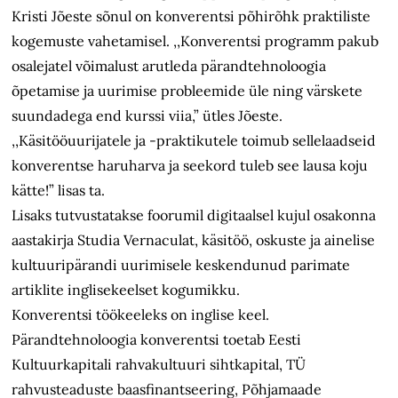
Kristi Jõeste sõnul on konverentsi põhirõhk praktiliste
kogemuste vahetamisel. ,,Konverentsi programm pakub
osalejatel võimalust arutleda pärandtehnoloogia
õpetamise ja uurimise probleemide üle ning värskete
suundadega end kurssi viia,” ütles Jõeste.
,,Käsitööuurijatele ja -praktikutele toimub sellelaadseid
konverentse haruharva ja seekord tuleb see lausa koju
kätte!” lisas ta.
Lisaks tutvustatakse foorumil digitaalsel kujul osakonna
aastakirja Studia Vernaculat, käsitöö, oskuste ja ainelise
kultuuripärandi uurimisele keskendunud parimate
artiklite inglisekeelset kogumikku.
Konverentsi töökeeleks on inglise keel.
Pärandtehnoloogia konverentsi toetab Eesti
Kultuurkapitali rahvakultuuri sihtkapital, TÜ
rahvusteaduste baasfinantseering, Põhjamaade