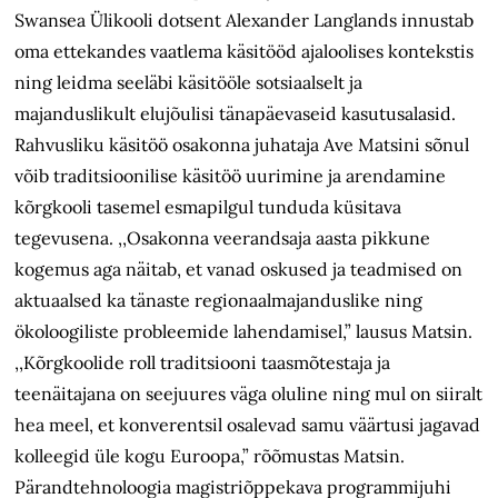
Swansea Ülikooli dotsent Alexander Langlands innustab
oma ettekandes vaatlema käsitööd ajaloolises kontekstis
ning leidma seeläbi käsitööle sotsiaalselt ja
majanduslikult elujõulisi tänapäevaseid kasutusalasid.
Rahvusliku käsitöö osakonna juhataja Ave Matsini sõnul
võib traditsioonilise käsitöö uurimine ja arendamine
kõrgkooli tasemel esmapilgul tunduda küsitava
tegevusena. ,,Osakonna veerandsaja aasta pikkune
kogemus aga näitab, et vanad oskused ja teadmised on
aktuaalsed ka tänaste regionaalmajanduslike ning
ökoloogiliste probleemide lahendamisel,” lausus Matsin.
,,Kõrgkoolide roll traditsiooni taasmõtestaja ja
teenäitajana on seejuures väga oluline ning mul on siiralt
hea meel, et konverentsil osalevad samu väärtusi jagavad
kolleegid üle kogu Euroopa,” rõõmustas Matsin.
Pärandtehnoloogia magistriõppekava programmijuhi