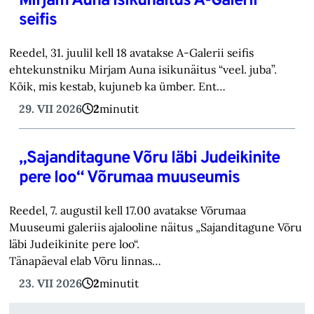
Mirjam Auna isikunäitus A-Galerii
seifis
Reedel, 31. juulil kell 18 avatakse A-Galerii seifis
ehtekunstniku Mirjam Auna isikunäitus “veel. juba”.
Kõik, mis kestab, kujuneb ka ümber. Ent…
29. VII 2026
2
minutit
„Sajanditagune Võru läbi Judeikinite
pere loo“ Võrumaa muuseumis
Reedel, 7. augustil kell 17.00 avatakse Võrumaa
Muuseumi galeriis ajalooline näitus „Sajanditagune Võru
läbi Judeikinite pere loo“.
Tänapäeval elab Võru linnas…
23. VII 2026
2
minutit