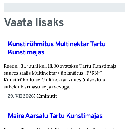
Vaata lisaks
Kunstirühmitus Multinektar Tartu
Kunstimajas
Reedel, 31. juulil kell 18.00 avatakse Tartu Kunstimaja
suures saalis Multinektar+ ühisnäitus „P*RN*”.
Kunstirühmituse Multinektar kuues ühisnäitus
sukeldub armastuse ja raevuga…
29. VII 2026
2
minutit
Maire Aarsalu Tartu Kunstimajas