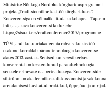
Ministrite Nõukogu Nordplus kõrgharidusprogrammi
projekt ,,Traditsiooniline käsitöö kõrghariduses”.
Konverentsiga on võimalik liituda ka kohapeal. Täpsem
info ja ajakava konverentsi kodu-lehel:
https://sisu.ut.ee/craftconference2019/programme
TÜ Viljandi kultuuriakadeemia rahvusliku käsitöö
osakond korraldab pärandtehnoloogia konverentse
alates 2013. aastast. Senised kuus eestikeelset
konverentsi on keskendunud pärandtehnoloogia
seostele erinevate naaberteadustega. Konverentside
sihtrühm on akadeemilisest diskussioonist ja valdkonna
arendamisest huvitatud praktikud, õppejõud ja uurijad.