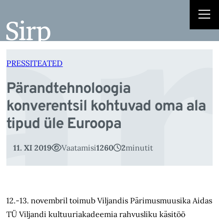
är
Liigu
sisu
juurde
PRESSITEATED
Pärandtehnoloogia
konverentsil kohtuvad oma ala
tipud üle Euroopa
11. XI 2019
Vaatamisi
1260
2
minutit
12.-13. novembril toimub Viljandis Pärimusmuusika Aidas
TÜ Viljandi kultuuriakadeemia rahvusliku käsitöö