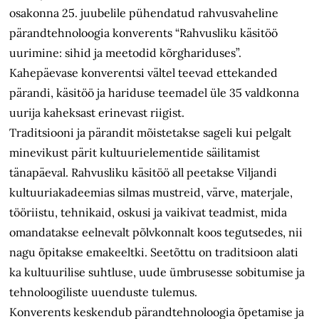
osakonna 25. juubelile pühendatud rahvusvaheline
pärandtehnoloogia konverents “Rahvusliku käsitöö
uurimine: sihid ja meetodid kõrghariduses”.
Kahepäevase konverentsi vältel teevad ettekanded
pärandi, käsitöö ja hariduse teemadel üle 35 valdkonna
uurija kaheksast erinevast riigist.
Traditsiooni ja pärandit mõistetakse sageli kui pelgalt
minevikust pärit kultuurielementide säilitamist
tänapäeval. Rahvusliku käsitöö all peetakse Viljandi
kultuuriakadeemias silmas mustreid, värve, materjale,
tööriistu, tehnikaid, oskusi ja vaikivat teadmist, mida
omandatakse eelnevalt põlvkonnalt koos tegutsedes, nii
nagu õpitakse emakeeltki. Seetõttu on traditsioon alati
ka kultuurilise suhtluse, uude ümbrusesse sobitumise ja
tehnoloogiliste uuenduste tulemus.
Konverents keskendub pärandtehnoloogia õpetamise ja