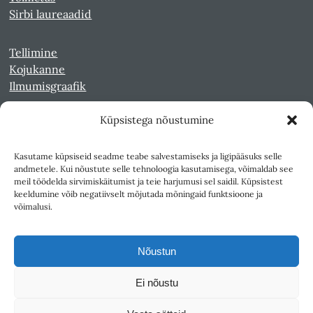
Sirbi laureaadid
Tellimine
Kojukanne
Ilmumisgraafik
Küpsistega nõustumine
Veebiarhiiv
Sirp pdf-failidena Digaris
Kasutame küpsiseid seadme teabe salvestamiseks ja ligipääsuks selle
Kultuurileht 1994-1997
andmetele. Kui nõustute selle tehnoloogia kasutamisega, võimaldab see
Reede 1989-1990
meil töödelda sirvimiskäitumist ja teie harjumusi sel saidil. Küpsistest
Sirp ja Vasar 1940-1989
keeldumine võib negatiivselt mõjutada mõningaid funktsioone ja
võimalusi.
Ligipääsetavus
Kasutustingimused
Nõustun
Teksti- ja andmekaeve
Ei nõustu