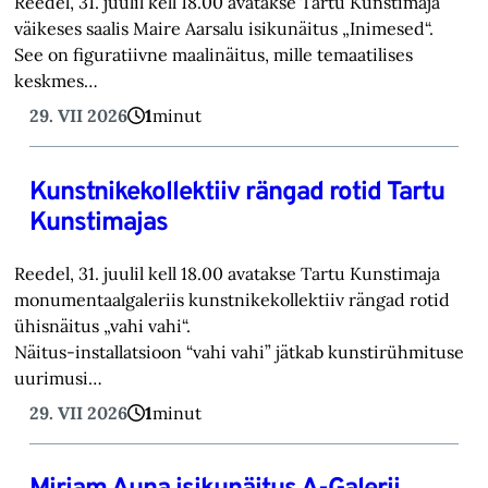
Reedel, 31. juulil kell 18.00 avatakse Tartu Kunstimaja
väikeses saalis Maire Aarsalu isikunäitus „Inimesed“.
See on figuratiivne maalinäitus, mille temaatilises
keskmes…
29. VII 2026
1
minut
Kunstnikekollektiiv rängad rotid Tartu
Kunstimajas
Reedel, 31. juulil kell 18.00 avatakse Tartu Kunstimaja
monumentaalgaleriis kunstnikekollektiiv rängad rotid
ühisnäitus „vahi vahi“.
Näitus-installatsioon “vahi vahi” jätkab kunstirühmituse
uurimusi…
29. VII 2026
1
minut