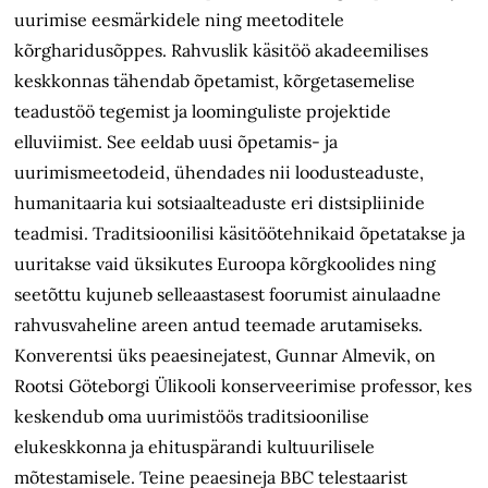
uurimise eesmärkidele ning meetoditele
kõrgharidusõppes. Rahvuslik käsitöö akadeemilises
keskkonnas tähendab õpetamist, kõrgetasemelise
teadustöö tegemist ja loominguliste projektide
elluviimist. See eeldab uusi õpetamis- ja
uurimismeetodeid, ühendades nii loodusteaduste,
humanitaaria kui sotsiaalteaduste eri distsipliinide
teadmisi. Traditsioonilisi käsitöötehnikaid õpetatakse ja
uuritakse vaid üksikutes Euroopa kõrgkoolides ning
seetõttu kujuneb selleaastasest foorumist ainulaadne
rahvusvaheline areen antud teemade arutamiseks.
Konverentsi üks peaesinejatest, Gunnar Almevik, on
Rootsi Göteborgi Ülikooli konserveerimise professor, kes
keskendub oma uurimistöös traditsioonilise
elukeskkonna ja ehituspärandi kultuurilisele
mõtestamisele. Teine peaesineja BBC telestaarist