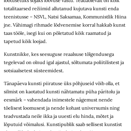
lootusetuks sõjaks loovuse vastu. Teadaolevalt on kõik
totalitaarsed režiimid allutanud kujutava kunsti enda
teenistusse – NSVL, Natsi Saksamaa, Kommunistlik Hiina
jne. Vähimagi rihmade lõdvenemise korral hakkab kunst
taas tööle, isegi kui on põletatud kõik raamatud ja
tapetud kõik loojad.
Kunstnikke, kes seesuguse reaalsuse tõlgendusega
tegelevad on olnud igal ajastul, sõltumata poliitilistest ja
sotsiaalsetest süsteemidest.
Tänapäeva kunsti piiratuse üks põhjuseid võib olla, et
silmist on kaotatud kunsti nähtamatu püha päritolu ja
eesmärk – vahendada inimestele nägemust nende
tõelisest loomusest ja nende kohast universumis ning
teadvustada neile ikka ja uuesti elu hinda, mõtet ja
lõputuid võimalusi. Kunstipublik saab sellisest kunstist