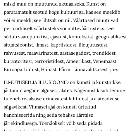
miski muu on muutunud aktuaalseks. Kunst on
paratamatult seotud kogu kultuuriga, kas see meeldib
või ei meeldi, see lihtsalt on nii. Väärtused muutuvad
perioodiliselt väärtusteks või mitteväärtusteks, see
sõltub vaatepunktist, ajastust, kontekstist, geograafilisest
situatsioonist, ilmast, kapriisidest, üleujutustest,
rahvusest, maavärinatest, aastaaegadest, trendidest,
kuraatoritest, terroristidest, Ameerikast, Venemaast,
Euroopa Liidust, Hiinast, Pärnu Linnavalitsusest jne.
ILMUTUSED JA ILLUSIOONID on kunsti ja kunstnikke
jälitanud aegade algusest alates. Nägemuslik suhtlemine
tuleneb reaalsuse erinevatest kihtidest ja alateadvuse
sügavikest. Viimasel ajal on kunsti üritatud
kanoniseerida ning seda tehakse äärmise
järjekindlusega. Tõenäoliselt võib seda pidada