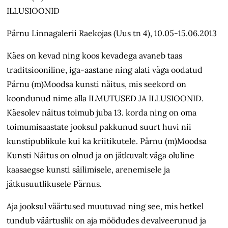
ILLUSIOONID
Pärnu Linnagalerii Raekojas (Uus tn 4), 10.05-15.06.2013
Käes on kevad ning koos kevadega avaneb taas
traditsiooniline, iga-aastane ning alati väga oodatud
Pärnu (m)Moodsa kunsti näitus, mis seekord on
koondunud nime alla ILMUTUSED JA ILLUSIOONID.
Käesolev näitus toimub juba 13. korda ning on oma
toimumisaastate jooksul pakkunud suurt huvi nii
kunstipublikule kui ka kriitikutele. Pärnu (m)Moodsa
Kunsti Näitus on olnud ja on jätkuvalt väga oluline
kaasaegse kunsti säilimisele, arenemisele ja
jätkusuutlikusele Pärnus.
Aja jooksul väärtused muutuvad ning see, mis hetkel
tundub väärtuslik on aja möödudes devalveerunud ja