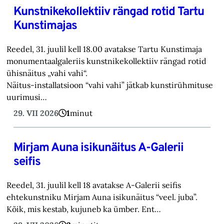
Kunstnikekollektiiv rängad rotid Tartu
Kunstimajas
Reedel, 31. juulil kell 18.00 avatakse Tartu Kunstimaja
monumentaalgaleriis kunstnikekollektiiv rängad rotid
ühisnäitus „vahi vahi“.
Näitus-installatsioon “vahi vahi” jätkab kunstirühmituse
uurimusi…
29. VII 2026
1
minut
Mirjam Auna isikunäitus A-Galerii
seifis
Reedel, 31. juulil kell 18 avatakse A-Galerii seifis
ehtekunstniku Mirjam Auna isikunäitus “veel. juba”.
Kõik, mis kestab, kujuneb ka ümber. Ent…