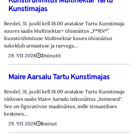
Kunstirühmitus Multinektar Tartu
Kunstimajas
Reedel, 31. juulil kell 18.00 avatakse Tartu Kunstimaja
suures saalis Multinektar+ ühisnäitus „P*RN*”.
Kunstirühmituse Multinektar kuues ühisnäitus
sukeldub armastuse ja raevuga…
29. VII 2026
2
minutit
Maire Aarsalu Tartu Kunstimajas
Reedel, 31. juulil kell 18.00 avatakse Tartu Kunstimaja
väikeses saalis Maire Aarsalu isikunäitus „Inimesed“.
See on figuratiivne maalinäitus, mille temaatilises
keskmes…
29. VII 2026
1
minut