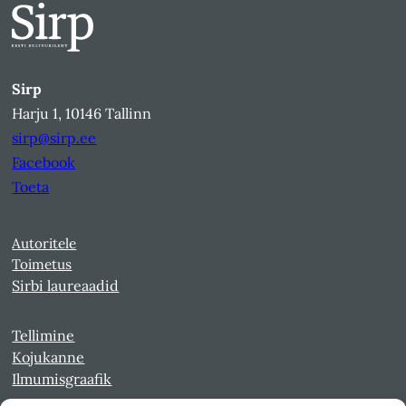
Sirp
Harju 1, 10146 Tallinn
sirp@sirp.ee
Facebook
Toeta
Autoritele
Toimetus
Sirbi laureaadid
Tellimine
Kojukanne
Ilmumisgraafik