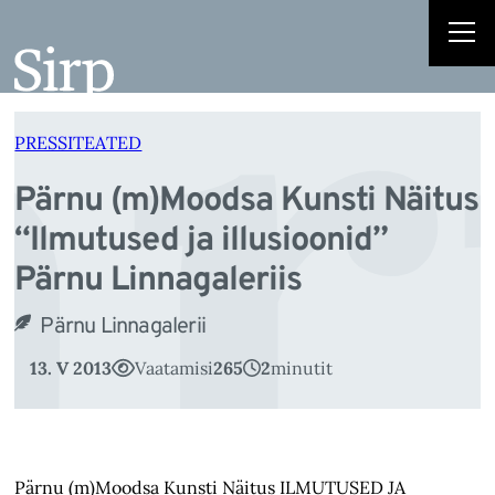
r
Liigu
sisu
juurde
PRESSITEATED
Pärnu (m)Moodsa Kunsti Näitus
“Ilmutused ja illusioonid”
Pärnu Linnagaleriis
Pärnu Linnagalerii
13. V 2013
Vaatamisi
265
2
minutit
Pärnu (m)Moodsa Kunsti Näitus ILMUTUSED JA