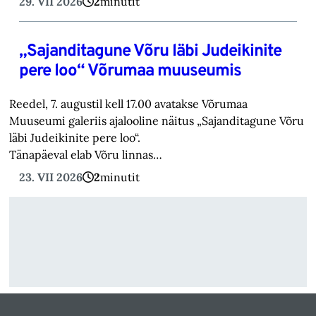
29. VII 2026
2
minutit
„Sajanditagune Võru läbi Judeikinite
pere loo“ Võrumaa muuseumis
Reedel, 7. augustil kell 17.00 avatakse Võrumaa
Muuseumi galeriis ajalooline näitus „Sajanditagune Võru
läbi Judeikinite pere loo“.
Tänapäeval elab Võru linnas…
23. VII 2026
2
minutit