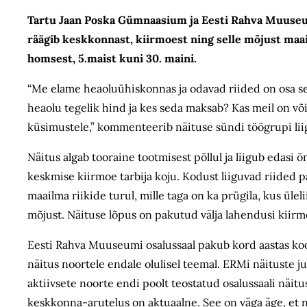
Tartu Jaan Poska Gümnaasium ja Eesti Rahva Muuseum 
räägib keskkonnast, kiirmoest ning selle mõjust maai
homsest, 5.maist kuni 30. maini.
“Me elame heaoluühiskonnas ja odavad riided on osa sel
heaolu tegelik hind ja kes seda maksab? Kas meil on või
küsimustele,” kommenteerib näituse sündi töögrupi lii
Näitus algab tooraine tootmisest põllul ja liigub edasi õ
keskmise kiirmoe tarbija koju. Kodust liiguvad riided 
maailma riikide turul, mille taga on ka prügila, kus ülel
mõjust. Näituse lõpus on pakutud välja lahendusi kiirm
Eesti Rahva Muuseumi osalussaal pakub kord aastas koo
näitus noortele endale olulisel teemal. ERMi näituste j
aktiivsete noorte endi poolt teostatud osalussaali näi
keskkonna-arutelus on aktuaalne. See on väga äge, et 