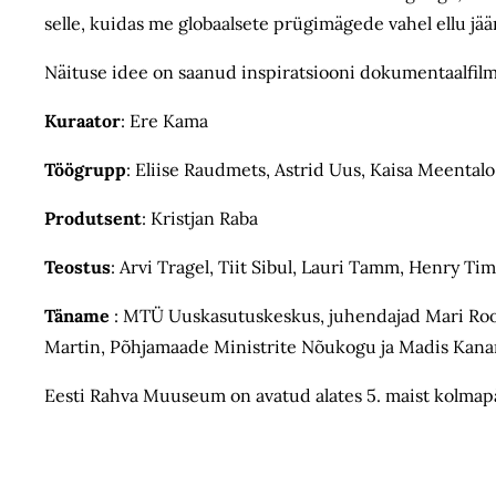
selle, kuidas me globaalsete prügimägede vahel ellu jää
Näituse idee on saanud inspiratsiooni dokumentaalfilmi
Kuraator
: Ere Kama
Töögrupp
: Eliise Raudmets, Astrid Uus, Kaisa Meentalo
Produtsent
: Kristjan Raba
Teostus
: Arvi Tragel, Tiit Sibul, Lauri Tamm, Henry T
Täname
: MTÜ Uuskasutuskeskus, juhendajad Mari Roost
Martin, Põhjamaade Ministrite Nõukogu ja Madis Kana
Eesti Rahva Muuseum on avatud alates 5. maist kolmapä