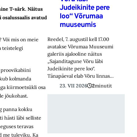
Judeikinite pere
ine T-särk. Näitus
loo“ Võrumaa
 osalussaalis avatud
muuseumis
Reedel, 7. augustil kell 17.00
? Või mis on meie
avatakse Võrumaa Muuseumi
 teistelegi
galeriis ajalooline näitus
„Sajanditagune Võru läbi
Judeikinite pere loo“.
i proovikabiini
Tänapäeval elab Võru linnas…
ätkub kolmanda
23. VII 2026
2
minutit
 iga kiirmoetsükli osa
le jõukohast.
ng panna kokku
hästi läbi selliste
aeguses teravas
d me tuleviku. Ka