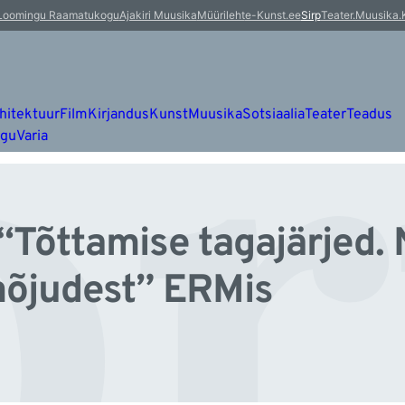
r
Loomingu Raamatukogu
Ajakiri Muusika
Müürileht
e-Kunst.ee
Sirp
Teater.Muusika.
hitektuur
Film
Kirjandus
Kunst
Muusika
Sotsiaalia
Teater
Teadus
ugu
Varia
“Tõttamise tagajärjed. 
mõjudest” ERMis