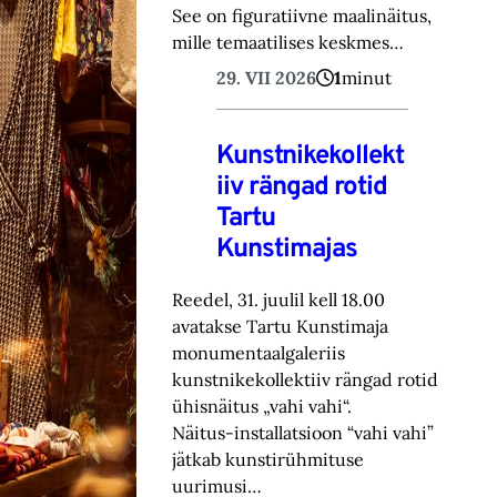
See on figuratiivne maalinäitus,
mille temaatilises keskmes…
29. VII 2026
1
minut
Kunstnikekollekt
iiv rängad rotid
Tartu
Kunstimajas
Reedel, 31. juulil kell 18.00
avatakse Tartu Kunstimaja
monumentaalgaleriis
kunstnikekollektiiv rängad rotid
ühisnäitus „vahi vahi“.
Näitus-installatsioon “vahi vahi”
jätkab kunstirühmituse
uurimusi…