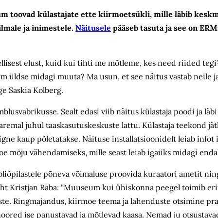
toovad külastajate ette kiirmoetsükli, mille läbib keskm
lmale ja inimestele.
Näitusele
pääseb tasuta ja see on ERMi
lisest elust, kuid kui tihti me mõtleme, kes need riided tegi
m üldse midagi muuta? Ma usun, et see näitus vastab neile ja
ge Saskia Kolberg.
mblusvabrikusse. Sealt edasi viib näitus külastaja poodi ja läb
paremal juhul taaskasutuskeskuste lattu. Külastaja teekond j
iigne kaup põletatakse. Näituse installatsioonidelt leiab infot
oe mõju vähendamiseks, mille seast leiab igaüks midagi enda
liõpilastele põneva võimaluse proovida kuraatori ametit ni
uht Kristjan Raba: “Muuseum kui ühiskonna peegel toimib eriti 
tuste. Ringmajandus, kiirmoe teema ja lahenduste otsimine pr
noored ise panustavad ja mõtlevad kaasa. Nemad ju otsustava