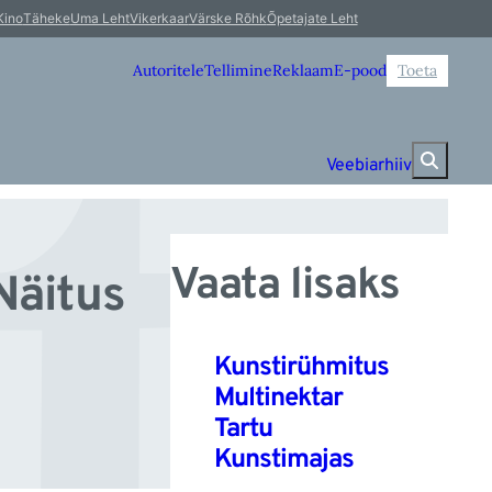
te
Kino
Täheke
Uma Leht
Vikerkaar
Värske Rõhk
Õpetajate Leht
Autoritele
Tellimine
Reklaam
E-pood
Toeta
Veebiarhiiv
Vaata lisaks
Näitus
Kunstirühmitus
Multinektar
Tartu
Kunstimajas