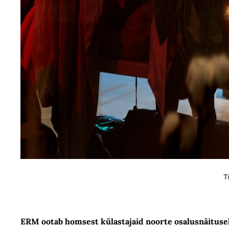
T
ERM ootab homsest külastajaid noorte osalusnäitusel