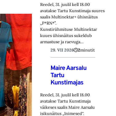
Reedel, 31. juulil kell 18.00
avatakse Tartu Kunstimaja suures
saalis Multinektar+ ühisnäitus
„P*RN*”.
Kunstirühmituse Multinektar
kuues ühisnäitus sukeldub
armastuse ja raevuga…
29. VII 2026
2
minutit
Maire Aarsalu
Tartu
Kunstimajas
Reedel, 31. juulil kell 18.00
avatakse Tartu Kunstimaja
väikeses saalis Maire Aarsalu
isikunäitus „Inimesed“.