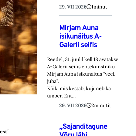
29. VII 2026
1
minut
Mirjam Auna
isikunäitus A-
Galerii seifis
Reedel, 31. juulil kell 18 avatakse
A-Galerii seifis ehtekunstniku
Mirjam Auna isikunäitus “veel.
juba”.
Kõik, mis kestab, kujuneb ka
ümber. Ent…
29. VII 2026
2
minutit
„Sajanditagune
est”
Võru läbi