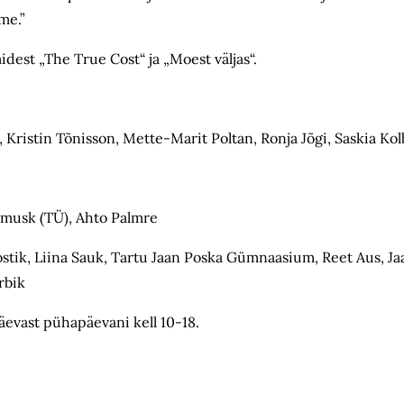
me.”
dest „The True Cost“ ja „Moest väljas“.
, Kristin Tõnisson, Mette-Marit Poltan, Ronja Jõgi, Saskia Ko
immusk (TÜ), Ahto Palmre
ik, Liina Sauk, Tartu Jaan Poska Gümnaasium, Reet Aus, Jaak
rbik
evast pühapäevani kell 10-18.