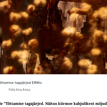
õttamise tagajärjed ERMis
Foto Anu Ansu
e “Tõttamise tagajärjed. Näitus kiirmoe kahjulikest mõjud