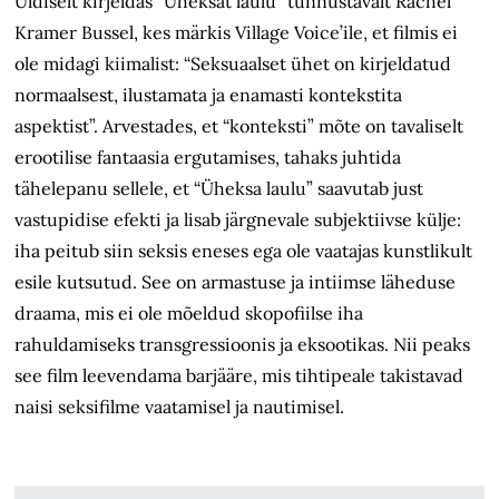
Üldiselt kirjeldas “Üheksat laulu” tunnustavalt Rachel
Kramer Bussel, kes märkis Village Voice’ile, et filmis ei
ole midagi kiimalist: “Seksuaalset ühet on kirjeldatud
normaalsest, ilustamata ja enamasti kontekstita
aspektist”. Arvestades, et “konteksti” mõte on tavaliselt
erootilise fantaasia ergutamises, tahaks juhtida
tähelepanu sellele, et “Üheksa laulu” saavutab just
vastupidise efekti ja lisab järgnevale subjektiivse külje:
iha peitub siin seksis eneses ega ole vaatajas kunstlikult
esile kutsutud. See on armastuse ja intiimse läheduse
draama, mis ei ole mõeldud skopofiilse iha
rahuldamiseks transgressioonis ja eksootikas. Nii peaks
see film leevendama barjääre, mis tihtipeale takistavad
naisi seksifilme vaatamisel ja nautimisel.