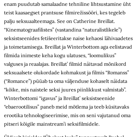
enam puudutab samalaadne tehniline lihtsustamine üht
teist kaasaegset prantsuse filmirežissööri, kes tegeleb
palju seksuaalteemaga. See on Catherine Breillat.
“Kinematograafilistes” (vastandina “naturalistlikele”)
seksistseenides fetišeeritakse naise kehaosi lähivaadetes
ja toimetamisega. Breillat ja Winterbottom aga eelistavad
filmida inimeste keha kogu ulatuses, “loomulikus”
valguses ja reaalajas. Breillat’ filmid näitavad mõnikord
seksuaalsete olukordade kohmakust ja filmis “Romanss”
(“Romance”) püüab ta oma väljenduse kohaselt näidata
“kõike, mis naistele seksi juures piinlikkust valmistab”.
Winterbottomi “igavus” ja Breillat’ seksistseenide
“ebaerootilisus” paneb meid mõtlema ja teeb küsitavaks
erootika tehnologiseerimise, mis on seni vajutanud oma
pitseri kõigile mainstream’i seksifilmidele.