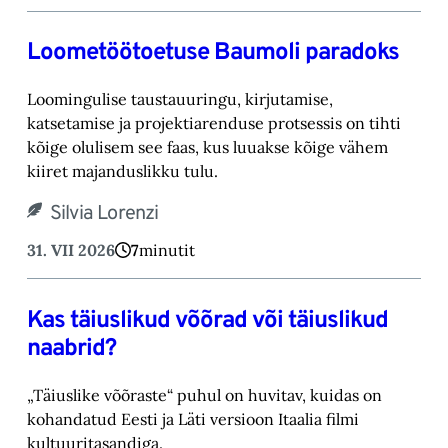
Loometöötoetuse Baumoli paradoks
Loomingulise taustauuringu, kirjutamise,
katsetamise ja projektiarenduse protsessis on tihti
kõige olulisem see faas, kus luuakse kõige vähem
kiiret majanduslikku tulu.
Silvia Lorenzi
31. VII 2026
7
minutit
Kas täiuslikud võõrad või täiuslikud
naabrid?
„Täiuslike võõraste“ puhul on huvitav, kuidas on
kohandatud Eesti ja Läti versioon Itaalia filmi
kultuuritasandiga.