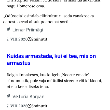
nagu Homerose oma.‎
„Odüsseia“ esindab eliitkultuuri, seda vanakreeka
eepost loevad ainult peenemat sorti…
Linnar Priimägi
7. VIII 2026
2
minutit
Kuidas armastada, kui ei tea, mis on
armastus
Belgia linnakeses, kus kulgeb „Noorte emade“
sündmustik, pole vaja müütilisi sireene või kük‎loopi,
et elu keeruliseks teha. ‎
Viktoria Korpan
7. VIII 2026
5
minutit