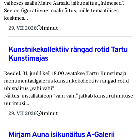
väikeses saalis Maire Aarsalu isikunäitus „Inimesed“.
See on figuratiivne maalinäitus, mille temaatilises
keskmes…
29. VII 2026
1
minut
Kunstnikekollektiiv rängad rotid Tartu
Kunstimajas
Reedel, 31. juulil kell 18.00 avatakse Tartu Kunstimaja
monumentaalgaleriis kunstnikekollektiiv rängad rotid
ühisnäitus „vahi vahi“.
Näitus-installatsioon “vahi vahi” jätkab kunstirühmituse
uurimusi…
29. VII 2026
1
minut
Mirjam Auna isikunäitus A-Galerii