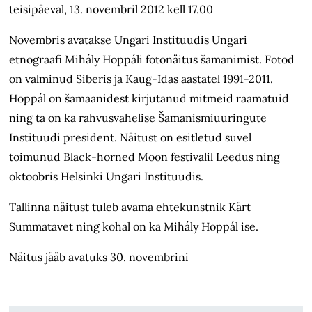
teisipäeval, 13. novembril 2012 kell 17.00
Novembris avatakse Ungari Instituudis Ungari
etnograafi Mihály Hoppáli fotonäitus šamanimist. Fotod
on valminud Siberis ja Kaug-Idas aastatel 1991-2011.
Hoppál on šamaanidest kirjutanud mitmeid raamatuid
ning ta on ka rahvusvahelise Šamanismiuuringute
Instituudi president. Näitust on esitletud suvel
toimunud Black-horned Moon festivalil Leedus ning
oktoobris Helsinki Ungari Instituudis.
Tallinna näitust tuleb avama ehtekunstnik Kärt
Summatavet ning kohal on ka Mihály Hoppál ise.
Näitus jääb avatuks 30. novembrini