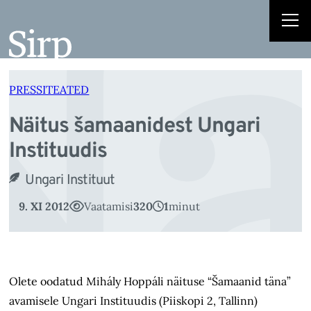
Nä
Liigu
sisu
juurde
PRESSITEATED
Näitus šamaanidest Ungari
Instituudis
Ungari Instituut
9. XI 2012
Vaatamisi
320
1
minut
Olete oodatud Mihály Hoppáli näituse “Šamaanid täna”
avamisele Ungari Instituudis (Piiskopi 2, Tallinn)