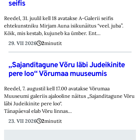
seifis
Reedel, 31. juulil kell 18 avatakse A-Galerii seifis
ehtekunstniku Mirjam Auna isikunäitus “veel. juba”.
Kõik, mis kestab, kujuneb ka ümber. Ent…
29. VII 2026
2
minutit
„Sajanditagune Võru läbi Judeikinite
pere loo“ Võrumaa muuseumis
Reedel, 7. augustil kell 17.00 avatakse Võrumaa
Muuseumi galeriis ajalooline näitus „Sajanditagune Võru
läbi Judeikinite pere loo“.
Tänapäeval elab Võru linnas…
23. VII 2026
2
minutit