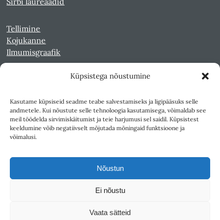
Sirbi laureaadid
Tellimine
Kojukanne
Ilmumisgraafik
Küpsistega nõustumine
Veebiarhiiv
Sirp pdf-failidena Digaris
Kasutame küpsiseid seadme teabe salvestamiseks ja ligipääsuks selle
Kultuurileht 1994-1997
andmetele. Kui nõustute selle tehnoloogia kasutamisega, võimaldab see
Reede 1989-1990
meil töödelda sirvimiskäitumist ja teie harjumusi sel saidil. Küpsistest
Sirp ja Vasar 1940-1989
keeldumine võib negatiivselt mõjutada mõningaid funktsioone ja
võimalusi.
Ligipääsetavus
Kasutustingimused
Nõustun
Teksti- ja andmekaeve
Ei nõustu
Väljaandja SA Kultuurileht
Vaata sätteid