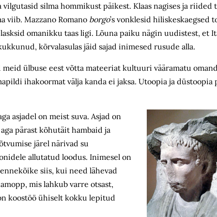
ilgutasid silma hommikust päikest. Klaas nagises ja riided too
ama viib. Mazzano Romano
borgo
’s vonklesid hiliskeskaegsed 
 lasksid omanikku taas ligi. Lõuna paiku nägin uudistest, et It
u kukkunud, kõrvalasulas jäid sajad inimesed rusude alla.
 meid ülbuse eest võtta mateeriat kultuuri vääramatu omand
ldi ihakoormat välja kanda ei jaksa. Utoopia ja düstoopia p
ga asjadel on meist suva. Asjad on
 aga pärast kõhutäit hambaid ja
lõtvumise järel närivad su
oonidele allutatud loodus. Inimesel on
 ennekõike siis, kui need lähevad
amopp, mis lahkub varre otsast,
on koostöö ühiselt kokku lepitud