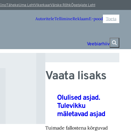
l
Kino
Täheke
Uma Leht
Vikerkaar
Värske Rõhk
Õpetajate Leht
Autoritele
Tellimine
Reklaam
E-pood
Toeta
Veebiarhiiv
Vaata lisaks
Olulised asjad.
Tulevikku
mäletavad asjad
Tuimade fallostena kõrguvad