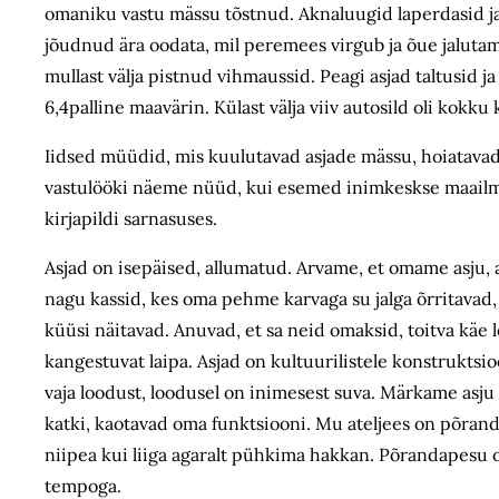
omaniku vastu mässu tõstnud. Aknaluugid laperdasid ja v
jõudnud ära oodata, mil peremees virgub ja õue jalut
mullast välja pistnud vihmaussid. Peagi asjad taltusid ja
6,4palline maavärin. Külast välja viiv autosild oli kokk
Iidsed müüdid, mis kuulutavad asjade mässu, hoiatavad
vastulööki näeme nüüd, kui esemed inimkeskse maailmapi
kirjapildi sarnasuses.
Asjad on isepäised, allumatud. Arvame, et omame asju, a
nagu kassid, kes oma pehme karvaga su jalga õrritavad,
küüsi näitavad. Anuvad, et sa neid omaksid, toitva käe 
kangestuvat laipa. Asjad on kultuurilistele konstruktsi
vaja loodust, loodusel on inimesest suva. Märkame asju
katki, kaotavad oma funktsiooni. Mu ateljees on põrand
niipea kui liiga agaralt pühkima hakkan. Põrandapesu 
tempoga.