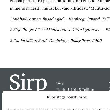
et oma päris mina paljastada, kuid kihid ei lõpe. Kui 
3
inimene millestki muust kui vaid kihtidest.
Muutuvad 
1 Mihhail Lotman, Ilusad asjad. – Kataloog: Omand. Talli
2 Sirje Runge õlimaal jäeti looduse kätte lagunema. – ERR
3 Daniel Miller, Stuff. Cambridge, Polity Press 2009.
Sirp
Harju 1, 10146 Tallinn
sirp@sirp.ee
Küpsistega nõustumine
Facebook
Toeta
Kasutame küpsiseid seadme teabe salvestamiseks ja ligipääsuks selle andm