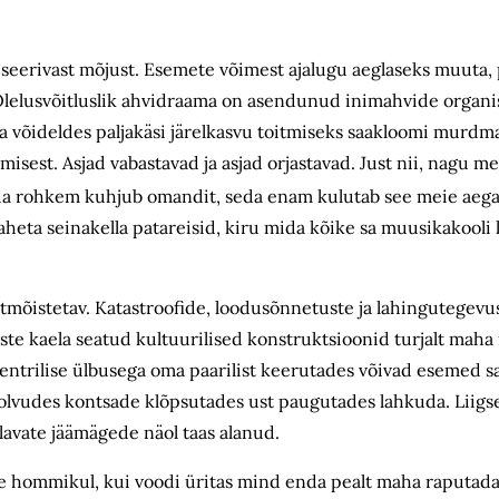
iseerivast mõjust. Esemete võimest ajalugu aeglaseks muuta
Olelusvõitluslik ahvidraama on asendunud inimahvide organi
a võideldes paljakäsi järelkasvu toitmiseks saakloomi murdma
isest. Asjad vabastavad ja asjad orjastavad. Just nii, nagu
ida rohkem kuhjub omandit, seda enam kulutab see meie aega
aheta seinakella patareisid, kiru mida kõike sa muusikakooli l
mõistetav. Katastroofide, loodusõnnetuste ja lahingu­tegevust
meste kaela seatud kultuurilised konstruktsioonid turjalt mah
sentrilise ülbusega oma paarilist keerutades võivad esemed s
solvudes kontsade klõpsutades ust paugutades lahkuda. Liigse
lavate jäämägede näol taas alanud.
itse hommikul, kui voodi üritas mind enda pealt maha raputada