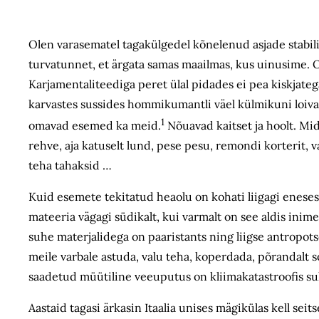
Olen varasematel tagakülgedel kõnelenud asjade stabil
turvatunnet, et ärgata samas maailmas, kus uinusime. 
Karjamentaliteediga peret ülal pidades ei pea kiskjateg
karvastes sussides hommikumantli väel külmikuni loivam
1
omavad esemed ka meid.
Nõuavad kaitset ja hoolt. M
rehve, aja katuselt lund, pese pesu, remondi korterit, v
teha tahaksid …
Kuid esemete tekitatud heaolu on kohati liigagi enesest
mateeria vägagi südikalt, kui varmalt on see aldis ini
suhe materjalidega on paaristants ning liigse antropot
meile varbale astuda, valu teha, koperdada, põrandalt 
saadetud müütiline veeuputus on kliimakatastroofis su
Aastaid tagasi ärkasin Itaalia unises mägikülas kell se