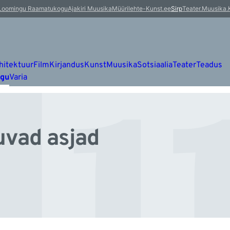
lu
Loomingu Raamatukogu
Ajakiri Muusika
Müürileht
e-Kunst.ee
Sirp
Teater.Muusika.
hitektuur
Film
Kirjandus
Kunst
Muusika
Sotsiaalia
Teater
Teadus
ugu
Varia
uvad asjad