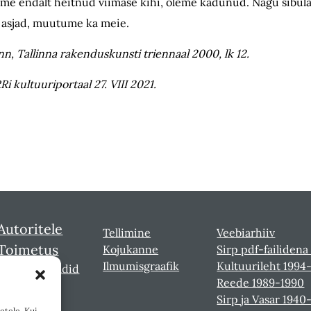
oleme endalt heitnud viimase kihi, oleme kadunud. Nagu sibula
asjad, muutume ka meie.
nn, Tallinna rakenduskunsti triennaal 2000, lk 12.
i kultuuriportaal 27. VIII 2021.
Autoritele
Tellimine
Veebiarhiiv
Toimetus
Kojukanne
Sirp pdf-failidena
Ilmumisgraafik
Kultuurileht 1994
Sirbi laureaadid
Reede 1989-1990
Sirp ja Vasar 1940
etele. Kui