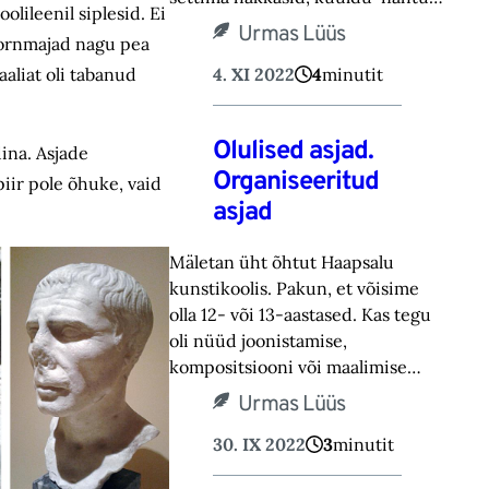
lileenil siplesid. Ei
Urmas Lüüs
tornmajad nagu pea
4. XI 2022
4
minutit
aaliat oli tabanud
Olulised asjad.
ina. Asjade
Organiseeritud
iir pole õhuke, vaid
asjad
Mäletan üht õhtut Haapsalu
kunsti­koolis. Pakun, et võisime
olla 12- või 13-aastased. Kas tegu
oli nüüd joonistamise,
kompositsiooni või maalimise…
Urmas Lüüs
30. IX 2022
3
minutit