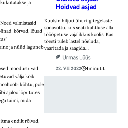
 kukutatakse ja
Hoidvad asjad
Kuulsin hiljuti üht riigitegelaste
 Need valmistasid
sõnavõttu, kus seati kahtluse alla
Ninad, kõrvad, lõuad
tööõpetuse vajalikkus koolis. Kas
tus“
tõesti tuleb lastel nõeluda,
ine ja nüüd laguneb
vaaritada ja saagida…
Urmas Lüüs
akesed moodustuvad
22. VII 2022
4
minutit
etuvad välja kõik
 noahoobi kõhtu, pole
bi ajaloo lõpututes
ega taimi, mida
itma endilt rõivad,