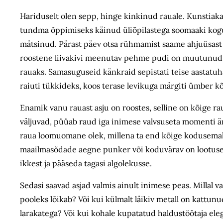
Hariduselt olen sepp, hinge kinkinud rauale. Kunstiak
tundma õppimiseks käinud üliõpilastega soomaaki kogum
mätsinud. Pärast päev otsa rühmamist saame ahjuüsas
roostene liivakivi meenutav pehme pudi on muutunud kõ
rauaks. Samasuguseid känkraid sepistati teise aastatuh
raiuti tükkideks, koos terase levikuga märgiti ümber kõ
Enamik vanu rauast asju on roostes, selline on kõige rau
väljuvad, püüab raud iga inimese valvsuseta momenti ä
raua loomuomane olek, millena ta end kõige kodusemalt
maailma­sõdade aegne punker või koduvärav on lootuse
ikkest ja pääseda tagasi alg­olekusse.
Sedasi saavad asjad valmis ainult inimese peas. Millal v
pooleks lõikab? Või kui külmalt läikiv metall on kattunud
larakatega? Või kui kohale kupatatud haldustöötaja ele