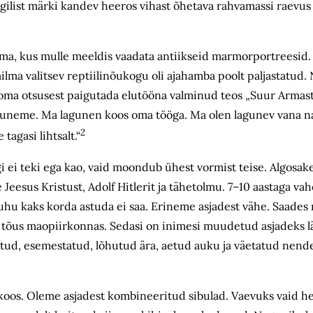
oogilist märki kandev heeros vihast õhetava rahvamassi raevus
oma, kus mulle meeldis vaadata antiikseid marmorportreesid.
 valitsev reptiilinõukogu oli ajahamba poolt paljastatud. 
oma otsusest paigutada elutööna valminud teos „Suur Armas
neme. Ma lagunen koos oma tööga. Ma olen lagunev vana na
2
agasi lihtsalt.“
gi ei teki ega kao, vaid moondub ühest vormist teise. Algos
Jeesus Kristust, Adolf Hitlerit ja tähetolmu. 7–10 aastaga vah
uhu kaks korda astuda ei saa. Erineme asjadest vähe. Saades
e tõus maopiirkonnas. Sedasi on inimesi muudetud asjadeks lä
datud, esemestatud, lõhutud ära, aetud auku ja väetatud nend
oos. Oleme asjadest kombineeritud sibulad. Vaevuks vaid he