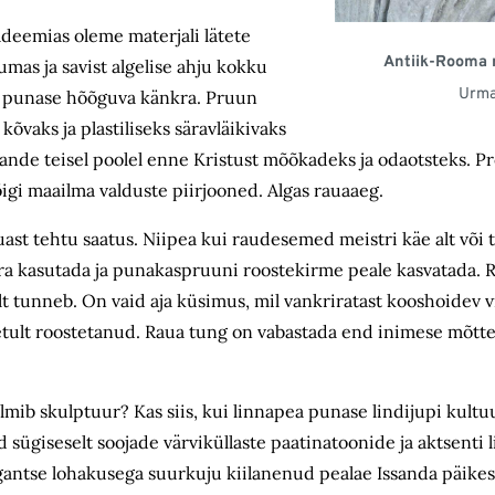
adeemias oleme materjali lätete
Antiik-Rooma 
as ja savist algelise ahju kokku
Urma
t punase hõõguva känkra. Pruun
vaks ja plastiliseks säravläikivaks
ande teisel poolel enne Kristust mõõkadeks ja odaotsteks. P
igi maailma valduste piirjooned. Algas rauaaeg.
ast tehtu saatus. Niipea kui raudesemed meistri käe alt või t
ra kasutada ja punakaspruuni rooste­kirme peale kasvatada.
 tunneb. On vaid aja küsimus, mil vankriratast kooshoidev v
tult roostetanud. Raua tung on vabastada end inimese mõtte
almib skulptuur? Kas siis, kui linnapea punase lindijupi kultu
 sügiseselt soojade värvi­küllaste paatinatoonide ja aktsenti l
gantse lohakusega suurkuju kiilanenud pealae Issanda päikese