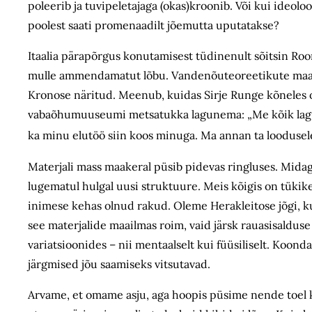
poleerib ja tuvipeletajaga (okas)kroonib. Või kui ideol
poolest saati promenaadilt jõemutta uputatakse?
Itaalia pärapõrgus konutamisest tüdinenult sõitsin Ro
mulle ammendamatut lõbu. Vandenõuteoreetikute maailma
Kronose näritud. Meenub, kuidas Sirje Runge kõneles 
vabaõhumuuseumi metsatukka lagunema: „Me kõik lagu
ka minu elutöö siin koos minuga. Ma annan ta loodusele t
Materjali mass maakeral püsib pidevas ringluses. Mida
lugematul hulgal uusi struktuure. Meis kõigis on tükike 
inimese kehas olnud rakud. Oleme Herakleitose jõgi, k
see materjalide maailmas roim, vaid järsk rauasisaldus
variatsioonides – nii mentaalselt kui füüsiliselt. Koon
järgmised jõu saamiseks vitsutavad.
Arvame, et omame asju, aga hoopis püsime nende toel k