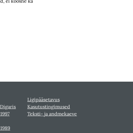
d, ei koosne ka
Ligipääsetavus
 Digaris
Kasutustingimused
-1997
Teksti- ja andmekaeve
-1989