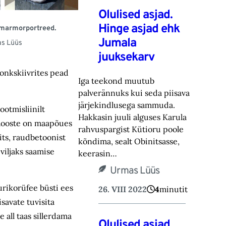
Olulised asjad.
Hinge asjad ehk
marmorportreed.
Jumala
s Lüüs
juuksekarv
ronkskiivrites pead
Iga teekond muutub
palverännuks kui seda piisava
järjekindlusega sammuda.
ootmisliinilt
Hakkasin juuli alguses Karula
 Rooste on maapõues
rahvuspargist Kütioru poole
its, raudbetoonist
kõndima, sealt Obinitsasse,
viljaks saamise
keerasin…
Urmas Lüüs
urikorüfee büsti ees
26. VIII 2022
4
minutit
isavate tuvisita
 all taas sillerdama
Olulised asjad.