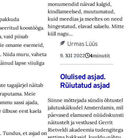
monumendid näivad kalgid,
kindlameelsed, muutumatud,
kuid meedias ja meeltes on need
, pakkuda
hingestatud, elavad salaelu. Mitte
seeritud koostööga.
küll nagu…
, vaid piisab
Urmas Lüüs
 meie omame esemeid,
. Niida muru, vaheta
9. XII 2022
4
minutit
äinud lapse viiuliga
Olulised asjad.
Rüiutatud asjad
e tagajärjel näitab
a raputama. Meie
Siinne mõttejada sündis õhtustel
ammu sassi ajada,
jalutus­käikudel Amsterdamis, mil
 ülbuse eest kaela
päevased elamused nüüdiskunsti
näitustelt ja vestlused Gerrit
Rietveldi akadeemia tudengitega
. Tundus, et asjad on
settima hakkasid, kuuldu-nähtu…