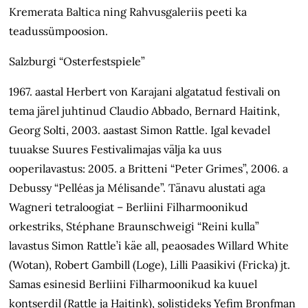
Kremerata Baltica ning Rahvusgaleriis peeti ka
teadussümpoosion.
Salzburgi “Osterfestspiele”
1967. aastal Herbert von Karajani algatatud festivali on
tema järel juhtinud Claudio Abbado, Bernard Haitink,
Georg Solti, 2003. aastast Simon Rattle. Igal kevadel
tuuakse Suures Festivalimajas välja ka uus
ooperilavastus: 2005. a Britteni “Peter Grimes”, 2006. a
Debussy “Pelléas ja Mélisande”. Tänavu alustati aga
Wagneri tetraloogiat – Berliini Filharmoonikud
orkestriks, Stéphane Braunschweigi “Reini kulla”
lavastus Simon Rattle’i käe all, peaosades Willard White
(Wotan), Robert Gambill (Loge), Lilli Paasikivi (Fricka) jt.
Samas esinesid Berliini Filharmoonikud ka kuuel
kontserdil (Rattle ja Haitink), solistideks Yefim Bronfman