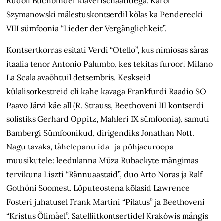
Rudolf Buchbinder klaverisonaatidega. Karol
Szymanowski mälestuskontserdil kõlas ka Penderecki
VIII sümfoonia “Lieder der Vergänglichkeit”.
Kontsertkorras esitati Verdi “Otello”, kus nimiosas säras
itaalia tenor Antonio Palumbo, kes tekitas furoori Milano
La Scala avaõhtuil detsembris. Keskseid
külalisorkestreid oli kahe kavaga Frankfurdi Raadio SO
Paavo Järvi käe all (R. Strauss, Beethoveni III kontserdi
solistiks Gerhard Oppitz, Mahleri IX sümfoonia), samuti
Bambergi Sümfoonikud, dirigendiks Jonathan Nott.
Nagu tavaks, tähelepanu ida- ja põhjaeuroopa
muusikutele: leedulanna Mūza Rubackyte mängimas
tervikuna Liszti “Rännuaastaid”, duo Arto Noras ja Ralf
Gothóni Soomest. Lõputeostena kõlasid Lawrence
Fosteri juhatusel Frank Martini “Pilatus” ja Beethoveni
“Kristus Õlimäel”. Satelliitkontsertidel Krakówis mängis