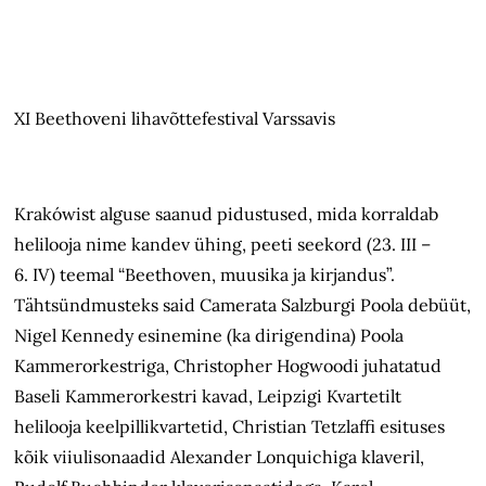
XI Beethoveni lihavõttefestival Varssavis
Krakówist alguse saanud pidustused, mida korraldab
helilooja nime kandev ühing, peeti seekord (23. III –
6. IV) teemal “Beethoven, muusika ja kirjandus”.
Tähtsündmusteks said Camerata Salzburgi Poola debüüt,
Nigel Kennedy esinemine (ka dirigendina) Poola
Kammerorkestriga, Christopher Hogwoodi juhatatud
Baseli Kammerorkestri kavad, Leipzigi Kvartetilt
helilooja keelpillikvartetid, Christian Tetzlaffi esituses
kõik viiulisonaadid Alexander Lonquichiga klaveril,