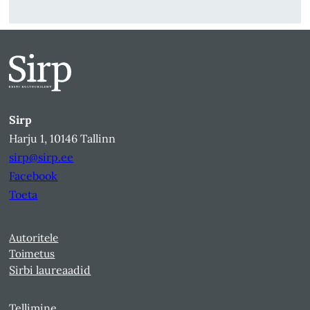
Sirp
Harju 1, 10146 Tallinn
sirp@sirp.ee
Facebook
Toeta
Autoritele
Toimetus
Sirbi laureaadid
Tellimine