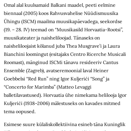
Omal alal kuulsamaid Balkani maadel, peeti eelmine
biennaal (2005) koos Rahvusvahelise Nüüdismuusika
Ühingu (ISCM) maailma muusikapäevadega, seekordse
(19. – 28. IV) teemad on “Muusikasild Horvaatia-Rootsi”,
muusikateater ja naisheliloojad. Tänaseks on
naisheliloojaist kõlanud juba Thea Musgrave’i ja Laura
Bianchini loomingut (esitajaks Centro Ricerche Musicali
Roomast), mänginud ISCMi tänavu resideeriv Cantus
Ensemble (Zagreb), avatseremoonial laval Heiner
Goebbelsi “Red Run” ning Igor Kuljerići “Song” ja
“Concerto for Marimba” (Matteo Levaggi
balletilavastused). Horvaatia ühe nimekama helilooja Igor
Kuljerići (1938–2006) mälestuseks on kavades mitmed
tema oopused.
Esimese suure külaliskollektiivina esineb täna Kuninglik