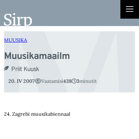
M
Liigu
sisu
juurde
MUUSIKA
Muusikamaailm
Priit Kuusk
20. IV 2007
Vaatamisi
438
3
minutit
24. Zagrebi muusikabiennaal