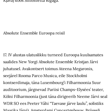
Kļava) koos Sinfonietta Rigaga.
Absolute Ensemble Euroopa reisil
17. IV alustas ulatuslikku turneed Euroopa kuulsamates
saalides New Yorgi Absolute Ensemble Kristjan Järvi
juhatusel. Avakontsert toimus Ateena Megaronis,
seejärel Rooma Parco Musica, eile Stockholmi
kontserdimaja, täna Luxembourg’i Filharmoonia Suur
auditoorium, järgnevad Pariisi Champs-Elysées’ teater,
Kölni Filharmoonia (just täna dirigeerib Neeme Järvi seal
WDR SO ees Peeter Vähi “Taevase järve laulu”, solistiks
Maarika Järvi), Amsterdami Concertgebouw, Brüsseli