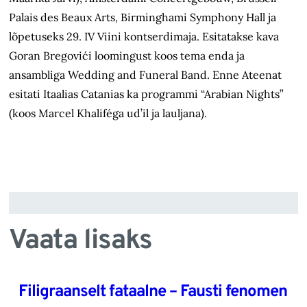
Palais des Beaux Arts, Birminghami Symphony Hall ja
lõpetuseks 29. IV Viini kontserdimaja. Esitatakse kava
Goran Bregovići loomingust koos tema enda ja
ansambliga Wedding and Funeral Band. Enne Ateenat
esitati Itaalias Catanias ka programmi “Arabian Nights”
(koos Marcel Khaliféga ud’il ja lauljana).
Vaata lisaks
Filigraanselt fataalne – Fausti fenomen