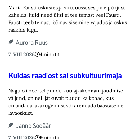
Maria Fausti oskustes ja virtuoossuses pole põhjust
kahelda, kuid need üksi ei tee temast ‎veel Fausti.
Fausti teeb temast lõõmav sisemine vajadus ja oskus
rääkida lugu.‎
Aurora Ruus
7. VIII 2026
4
minutit
Kuidas raadiost sai subkultuurimaja
Nagu oli noortel puudu kuulajaskonnani jõudmise
väljund, on neil jätkuvalt puudu ka kohad, ‎kus
omandada lavakogemust või arendada baastasemel
lavaoskust.‎
Janno Sooäär
7. VIII 2026
9
minutit