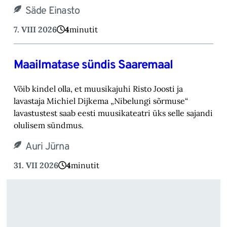
Säde Einasto
7. VIII 2026
4
minutit
Maailmatase sündis Saaremaal
Võib kindel olla, et muusikajuhi Risto Joosti ja
lavastaja Michiel Dijkema „Nibelungi sõrmuse“
lavastustest saab eesti muusikateatri üks selle sajandi
olulisem sündmus.
Auri Jürna
31. VII 2026
4
minutit