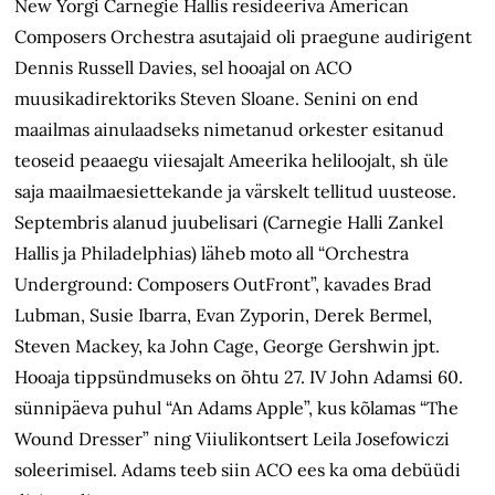
New Yorgi Carnegie Hallis resideeriva American
Composers Orchestra asutajaid oli praegune audirigent
Dennis Russell Davies, sel hooajal on ACO
muusikadirektoriks Steven Sloane. Senini on end
maailmas ainulaadseks nimetanud orkester esitanud
teoseid peaaegu viiesajalt Ameerika heliloojalt, sh üle
saja maailmaesiettekande ja värskelt tellitud uusteose.
Septembris alanud juubelisari (Carnegie Halli Zankel
Hallis ja Philadelphias) läheb moto all “Orchestra
Underground: Composers OutFront”, kavades Brad
Lubman, Susie Ibarra, Evan Zyporin, Derek Bermel,
Steven Mackey, ka John Cage, George Gershwin jpt.
Hooaja tippsündmuseks on õhtu 27. IV John Adamsi 60.
sünnipäeva puhul “An Adams Apple”, kus kõlamas “The
Wound Dresser” ning Viiulikontsert Leila Josefowiczi
soleerimisel. Adams teeb siin ACO ees ka oma debüüdi