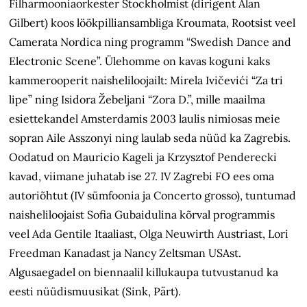
Filharmooniaorkester Stockholmist (dirigent Alan
Gilbert) koos löökpilliansambliga Kroumata, Rootsist veel
Camerata Nordica ning programm “Swedish Dance and
Electronic Scene”. Ülehomme on kavas koguni kaks
kammerooperit naisheliloojailt: Mirela Ivičevići “Za tri
lipe” ning Isidora Žebeljani “Zora D.”, mille maailma
esiettekandel Amsterdamis 2003 laulis nimiosas meie
sopran Aile Asszonyi ning laulab seda nüüd ka Zagrebis.
Oodatud on Mauricio Kageli ja Krzysztof Penderecki
kavad, viimane juhatab ise 27. IV Zagrebi FO ees oma
autoriõhtut (IV sümfoonia ja Concerto grosso), tuntumad
naisheliloojaist Sofia Gubaidulina kõrval programmis
veel Ada Gentile Itaaliast, Olga Neuwirth Austriast, Lori
Freedman Kanadast ja Nancy Zeltsman USAst.
Algusaegadel on biennaalil killukaupa tutvustanud ka
eesti nüüdismuusikat (Sink, Pärt).