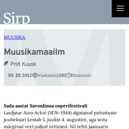
M
Liigu
sisu
juurde
MUUSIKA
Muusikamaailm
Priit Kuusk
30. III 2012
Vaatamisi
592
11
minutit
Sada aastat Savonlinna ooperifestivali
Lauljatar Aino Ackté (1876–1944) algatatud pidustuste
juubelisari kestab 5. juulist 4. augustini, aga seda
märgivad veel paljud üritused. Nii tehti jaanuaris