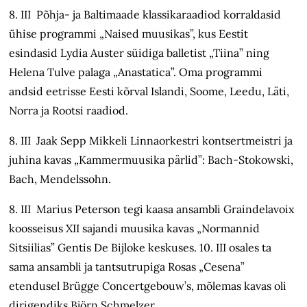
8. III Põhja- ja Baltimaade klassikaraadiod korraldasid
ühise programmi „Naised muusikas”, kus Eestit
esindasid Lydia Auster süidiga balletist „Tiina” ning
Helena Tulve palaga „Anastatica”. Oma programmi
andsid eetrisse Eesti kõrval Islandi, Soome, Leedu, Läti,
Norra ja Rootsi raadiod.
8. III Jaak Sepp Mikkeli Linnaorkestri kontsertmeistri ja
juhina kavas „Kammermuusika pärlid”: Bach-Stokowski,
Bach, Mendelssohn.
8. III Marius Peterson tegi kaasa ansambli Graindelavoix
koosseisus XII sajandi muusika kavas „Normannid
Sitsiilias” Gentis De Bijloke keskuses. 10. III osales ta
sama ansambli ja tantsutrupiga Rosas „Cesena”
etendusel Brügge Concertgebouw’s, mõlemas kavas oli
dirigendiks Björn Schmelzer.