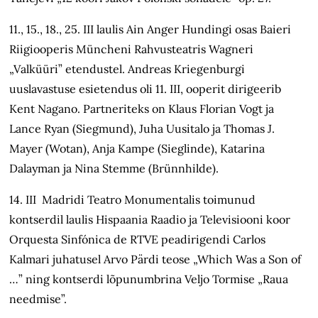
11., 15., 18., 25. III laulis Ain Anger Hundingi osas Baieri
Riigiooperis Müncheni Rahvusteatris Wagneri
„Valküüri” etendustel. Andreas Kriegenburgi
uuslavastuse esietendus oli 11. III, ooperit dirigeerib
Kent Nagano. Partneriteks on Klaus Florian Vogt ja
Lance Ryan (Siegmund), Juha Uusitalo ja Thomas J.
Mayer (Wotan), Anja Kampe (Sieglinde), Katarina
Dalayman ja Nina Stemme (Brünnhilde).
14. III Madridi Teatro Monumentalis toimunud
kontserdil laulis Hispaania Raadio ja Televisiooni koor
Orquesta Sinfónica de RTVE peadirigendi Carlos
Kalmari juhatusel Arvo Pärdi teose „Which Was a Son of
…” ning kontserdi lõpunumbrina Veljo Tormise „Raua
needmise”.