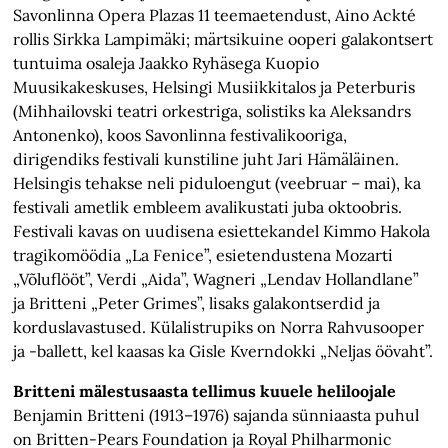
Savonlinna Opera Plazas 11 teemaetendust, Aino Ackté
rollis Sirkka Lampimäki; märtsikuine ooperi galakontsert
tuntuima osaleja Jaakko Ryhäsega Kuopio
Muusikakeskuses, Helsingi Musiikkitalos ja Peterburis
(Mihhailovski teatri orkestriga, solistiks ka Aleksandrs
Antonenko), koos Savonlinna festivalikooriga,
dirigendiks festivali kunstiline juht Jari Hämäläinen.
Helsingis tehakse neli piduloengut (veebruar – mai), ka
festivali ametlik embleem avalikustati juba oktoobris.
Festivali kavas on uudisena esiettekandel Kimmo Hakola
tragikomöödia „La Fenice”, esietendustena Mozarti
„Võluflööt”, Verdi „Aida”, Wagneri „Lendav Hollandlane”
ja Britteni „Peter Grimes”, lisaks galakontserdid ja
korduslavastused. Külalistrupiks on Norra Rahvusooper
ja -ballett, kel kaasas ka Gisle Kverndokki „Neljas öövaht”.
Britteni mälestusaasta tellimus kuuele heliloojale
Benjamin Britteni (1913–1976) sajanda sünniaasta puhul
on Britten-Pears Foundation ja Royal Philharmonic