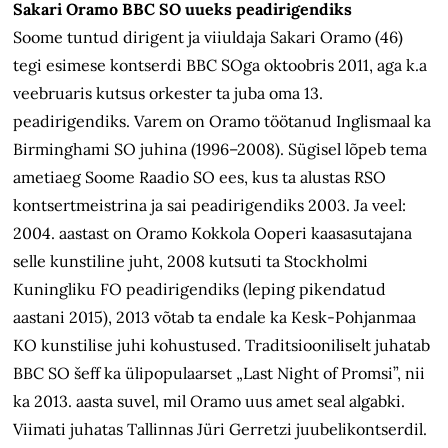
Sakari Oramo BBC SO uueks peadirigendiks
Soome tuntud dirigent ja viiuldaja Sakari Oramo (46)
tegi esimese kontserdi BBC SOga oktoobris 2011, aga k.a
veebruaris kutsus orkester ta juba oma 13.
peadirigendiks. Varem on Oramo töötanud Inglismaal ka
Birminghami SO juhina (1996–2008). Sügisel lõpeb tema
ametiaeg Soome Raadio SO ees, kus ta alustas RSO
kontsertmeistrina ja sai peadirigendiks 2003. Ja veel:
2004. aastast on Oramo Kokkola Ooperi kaasasutajana
selle kunstiline juht, 2008 kutsuti ta Stockholmi
Kuningliku FO peadirigendiks (leping pikendatud
aastani 2015), 2013 võtab ta endale ka Kesk-Pohjanmaa
KO kunstilise juhi kohustused. Traditsiooniliselt juhatab
BBC SO šeff ka ülipopulaarset „Last Night of Promsi”, nii
ka 2013. aasta suvel, mil Oramo uus amet seal algabki.
Viimati juhatas Tallinnas Jüri Gerretzi juubelikontserdil.