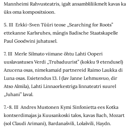
Mannheimi Rahvusteatris, igalt ansambliliikmelt kavas ka
üks oma kompositsioon.
5. III Erkki-Sven Tüüri teose „Searching for Roots”
ettekanne Karlsruhes, mängis Badische Staatskapelle
Paul Goodwini juhatusel.
7. III Merle Silmato viimane õhtu Lahti Ooperi
uuslavastuses Verdi „Trubaduurist” (kokku 9 etendusel)
Azucena osas, nimekamaid partnereid Raimo Laukka di
Luna osas. Esietendus 13. I (lav Janne Lehmusvuo, dir
Atso Almila), Lahti Linnaorkestriga linnateatri suurel
„Juhani” laval.
7.-8. III Andres Mustonen Kymi Sinfonietta ees Kotka
kontserdimajas ja Kuusankoski talos, kavas Bach, Mozart
(sol Claudi Arimani), Bardanašvili, Lolašvili, Haydn.