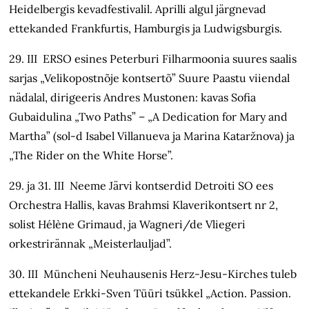
Heidelbergis kevadfestivalil. Aprilli algul järgnevad
ettekanded Frankfurtis, Hamburgis ja Ludwigsburgis.
29. III ERSO esines Peterburi Filharmoonia suures saalis
sarjas „Velikopostnõje kontsertõ” Suure Paastu viiendal
nädalal, dirigeeris Andres Mustonen: kavas Sofia
Gubaidulina „Two Paths” – „A Dedication for Mary and
Martha” (sol-d Isabel Villanueva ja Marina Kataržnova) ja
„The Rider on the White Horse”.
29. ja 31. III Neeme Järvi kontserdid Detroiti SO ees
Orchestra Hallis, kavas Brahmsi Klaverikontsert nr 2,
solist Hélène Grimaud, ja Wagneri/de Vliegeri
orkestrirännak „Мeisterlauljad”.
30. III Müncheni Neuhausenis Herz-Jesu-Kirches tuleb
ettekandele Erkki-Sven Tüüri tsükkel „Action. Passion.