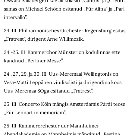
Oswald Sallabergeri käe all kõlasid „Cantus” ja „Credo”,
samas on Michael Schöch esitanud „Für Alina” ja „Pari
intervallo”.
24. III Philharmonisches Orchester Regensburg esitas
„Fratrest”, dirigent Arne Willimczik.
24.-25. III Kammerchor Münster on kodulinnas ette
kandnud „Berliner Messe”.
24., 27., 29. ja 30. III Uus-Meremaal Wellingtonis on
Vesa-Matti Leppänen viiulisolisti ja dirigendina koos
Uus-Meremaa SOga esitanud „Fratrest”.
25. III Concerto Köln mängis Amsterdamis Pärdi teose
„Für Lennart in memoriam”.
25. III Kammerorchester der Mannheimer
Abendakademie on Mannheimis mänginud „Festina