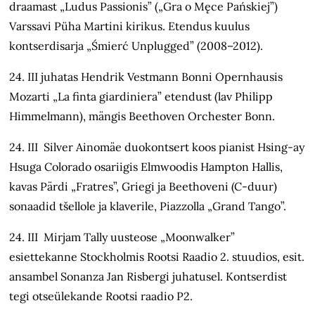
draamast „Ludus Passionis” („Gra o Męce Pańskiej”)
Varssavi Püha Martini kirikus. Etendus kuulus
kontserdisarja „Śmierć Unplugged” (2008–2012).
24. III juhatas Hendrik Vestmann Bonni Opernhausis
Mozarti „La finta giardiniera” etendust (lav Philipp
Himmelmann), mängis Beethoven Orchester Bonn.
24. III Silver Ainomäe duokontsert koos pianist Hsing-ay
Hsuga Colorado osariigis Elmwoodis Hampton Hallis,
kavas Pärdi „Fratres”, Griegi ja Beethoveni (C-duur)
sonaadid tšellole ja klaverile, Piazzolla „Grand Tango”.
24. III Mirjam Tally uusteose „Moonwalker”
esiettekanne Stockholmis Rootsi Raadio 2. stuudios, esit.
ansambel Sonanza Jan Risbergi juhatusel. Kontserdist
tegi otseülekande Rootsi raadio P2.