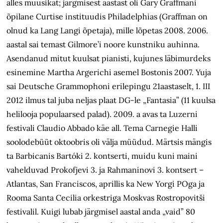
alles muusikat; järgmisest aastast oli Gary Graffmani
õpilane Curtise instituudis Philadelphias (Graffman on
olnud ka Lang Langi õpetaja), mille lõpetas 2008. 2006.
aastal sai temast Gilmore’i noore kunstniku auhinna.
Asendanud mitut kuulsat pianisti, kujunes läbimurdeks
esinemine Martha Argerichi asemel Bostonis 2007. Yuja
sai Deutsche Grammophoni erilepingu 21aastaselt, 1. III
2012 ilmus tal juba neljas plaat DG-le „Fantasia” (11 kuulsa
helilooja populaarsed palad). 2009. a avas ta Luzerni
festivali Claudio Abbado käe all. Tema Carnegie Halli
soolodebüüt oktoobris oli välja müüdud. Märtsis mängis
ta Barbicanis Bartóki 2. kontserti, muidu kuni maini
vahelduvad Prokofjevi 3. ja Rahmaninovi 3. kontsert –
Atlantas, San Franciscos, aprillis ka New Yorgi POga ja
Rooma Santa Cecilia orkestriga Moskvas Rostropovitši
festivalil. Kuigi lubab järgmisel aastal anda „vaid” 80