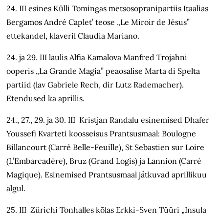
24. III esines Külli Tomingas metsosopranipartiis Itaalias
Bergamos André Caplet’ teose „Le Miroir de Jésus”
ettekandel, klaveril Claudia Mariano.
24. ja 29. III laulis Alfia Kamalova Manfred Trojahni
ooperis „La Grande Magia” peaosalise Marta di Spelta
partiid (lav Gabriele Rech, dir Lutz Rademacher).
Etendused ka aprillis.
24., 27., 29. ja 30. III Kristjan Randalu esinemised Dhafer
Youssefi Kvarteti koosseisus Prantsusmaal: Boulogne
Billancourt (Carré Belle-Feuille), St Sebastien sur Loire
(L’Embarcadère), Bruz (Grand Logis) ja Lannion (Carré
Magique). Esinemised Prantsusmaal jätkuvad aprillikuu
algul.
25. III Zürichi Tonhalles kõlas Erkki-Sven Tüüri „Insula