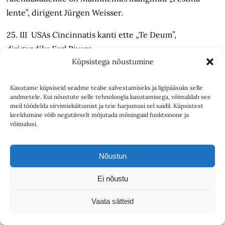
lente”, dirigent Jürgen Weisser.
25. III USAs Cincinnatis kanti ette „Te Deum”,
dirigendiks Earl Rivers.
Küpsistega nõustumine
28. III Rootsis Lundis esitas Lunds Domkyrkas Gosskör
koos instrumentalistidega Arvo Pärdi „Passio”, juhatas
Kasutame küpsiseid seadme teabe salvestamiseks ja ligipääsuks selle
andmetele. Kui nõustute selle tehnoloogia kasutamisega, võimaldab see
Eva Svanholm Bohlin.
meil töödelda sirvimiskäitumist ja teie harjumusi sel saidil. Küpsistest
keeldumine võib negatiivselt mõjutada mõningaid funktsioone ja
30. III Arvo Pärdi ettekannete nimekirjas on vähemalt
võimalusi.
neli esitust „Fratresest”. USAs Charlestonis mängib seda
Magnetic South Ensemble (dir Yioros Vassilandonakis),
Nõustun
Wellingtonis Uus-Meremaa SO (Vesa-Matti Leppänen),
„Fratres” on kavas ka Nottinghamis (UK) ja Milwaukee’s
Ei nõustu
(USA).
Vaata sätteid
30.- 31. III Austini SO USAs mängib Pärdi „Summat”,