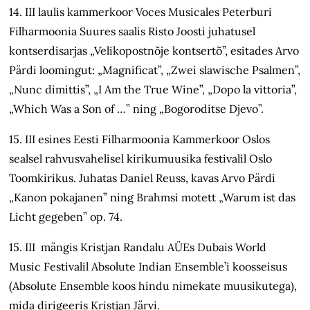
14. III laulis kammerkoor Voces Musicales Peterburi
Filharmoonia Suures saalis Risto Joosti juhatusel
kontserdisarjas „Velikopostnõje kontsertõ”, esitades Arvo
Pärdi loomingut: „Magnificat”, „Zwei slawische Psalmen”,
„Nunc dimittis”, „I Am the True Wine”, „Dopo la vittoria”,
„Which Was a Son of …” ning „Bogoroditse Djevo”.
15. III esines Eesti Filharmoonia Kammerkoor Oslos
sealsel rahvusvahelisel kirikumuusika festivalil Oslo
Toomkirikus. Juhatas Daniel Reuss, kavas Arvo Pärdi
„Kanon pokajanen” ning Brahmsi motett „Warum ist das
Licht gegeben” op. 74.
15. III mängis Kristjan Randalu AÜEs Dubais World
Music Festivalil Absolute Indian Ensemble’i koosseisus
(Absolute Ensemble koos hindu nimekate muusikutega),
mida dirigeeris Kristjan Järvi.