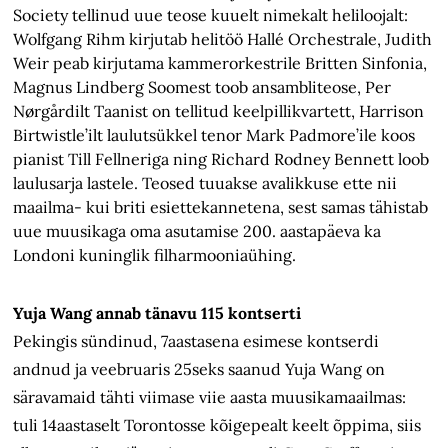
Society tellinud uue teose kuuelt nimekalt heliloojalt:
Wolfgang Rihm kirjutab helitöö Hallé Orchestrale, Judith
Weir peab kirjutama kammerorkestrile Britten Sinfonia,
Magnus Lindberg Soomest toob ansambliteose, Per
Nørgårdilt Taanist on tellitud keelpillikvartett, Harrison
Birtwistle’ilt laulutsükkel tenor Mark Padmore’ile koos
pianist Till Fellneriga ning Richard Rodney Bennett loob
laulusarja lastele. Teosed tuuakse avalikkuse ette nii
maailma- kui briti esiettekannetena, sest samas tähistab
uue muusikaga oma asutamise 200. aastapäeva ka
Londoni kuninglik filharmooniaühing.
Yuja Wang annab tänavu 115 kontserti
Pekingis sündinud, 7aastasena esimese kontserdi
andnud ja veebruaris 25seks saanud Yuja Wang on
säravamaid tähti viimase viie aasta muusikamaailmas:
tuli 14aastaselt Torontosse kõigepealt keelt õppima, siis