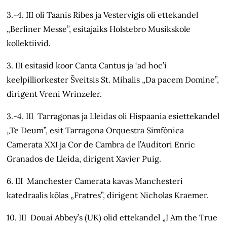
3.-4. III oli Taanis Ribes ja Vestervigis oli ettekandel
„Berliner Messe”, esitajaiks Holstebro Musikskole
kollektiivid.
3. III esitasid koor Canta Cantus ja ‘ad hoc’i
keelpilliorkester Šveitsis St. Mihalis „Da pacem Domine”,
dirigent Vreni Wrinzeler.
3.-4. III Tarragonas ja Lleidas oli Hispaania esiettekandel
„Te Deum”, esit Tarragona Orquestra Simfònica
Camerata XXI ja Cor de Cambra de l’Auditori Enric
Granados de Lleida, dirigent Xavier Puig.
6. III Manchester Camerata kavas Manchesteri
katedraalis kõlas „Fratres”, dirigent Nicholas Kraemer.
10. III Douai Abbey’s (UK) olid ettekandel „I Am the True