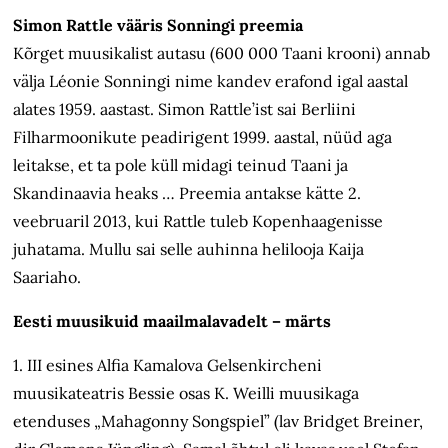
Simon Rattle vääris Sonningi preemia
Kõrget muusikalist autasu (600 000 Taani krooni) annab
välja Léonie Sonningi nime kandev erafond igal aastal
alates 1959. aastast. Simon Rattle’ist sai Berliini
Filharmoonikute peadirigent 1999. aastal, nüüd aga
leitakse, et ta pole küll midagi teinud Taani ja
Skandinaavia heaks … Preemia antakse kätte 2.
veebruaril 2013, kui Rattle tuleb Kopenhaagenisse
juhatama. Mullu sai selle auhinna helilooja Kaija
Saariaho.
Eesti muusikuid maailmalavadelt – märts
1. III esines Alfia Kamalova Gelsenkircheni
muusikateatris Bessie osas K. Weilli muusikaga
etenduses „Mahagonny Songspiel” (lav Bridget Breiner,