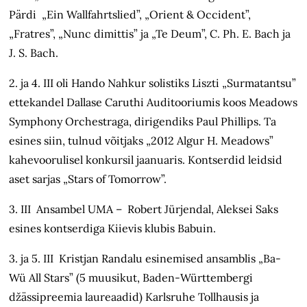
Pärdi „Ein Wallfahrtslied”, „Orient & Occident”,
„Fratres”, „Nunc dimittis” ja „Te Deum”, C. Ph. E. Bach ja
J. S. Bach.
2. ja 4. III oli Hando Nahkur solistiks Liszti „Surmatantsu”
ettekandel Dallase Caruthi Auditooriumis koos Meadows
Symphony Orchestraga, dirigendiks Paul Phillips. Ta
esines siin, tulnud võitjaks „2012 Algur H. Meadows”
kahevoorulisel konkursil jaanuaris. Kontserdid leidsid
aset sarjas „Stars of Tomorrow”.
3. III Ansambel UMA – Robert Jürjendal, Aleksei Saks
esines kontserdiga Kiievis klubis Babuin.
3. ja 5. III Kristjan Randalu esinemised ansamblis „Ba-
Wü All Stars” (5 muusikut, Baden-Württembergi
džässipreemia laureaadid) Karlsruhe Tollhausis ja