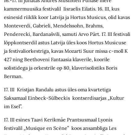
16.-17. III juhatas Andres Mustonen Punase mere
kammermuusika festivalil Iisraelis Eilatis. 16. III, kus
esinesid riiklik koor Latvija ja Hortus Musicus, olid kavas
Monteverdi, Gabrieli, Mendelssohn, Brahms,
Penderecki, Bardanašvili, samuti Arvo Pärt. 17. III festivali
lõppkontserdil astus Latvija üles koos Hortus Musicuse
ja festivaliorkestriga, kavas Mozarti Suur missa c-moll K
427 ning Beethoveni Fantaasia klaverile, koorile
solistidega ja orkestrile op 80, klaverisolistiks Boris
Berman.
17. III Kristjan Randalu astus üles oma kvartetiga
Saksamaal Einbeck-Sülbeckis kontserdisarjas „Kultur
im Esel”.
17. III esines Taavi Kerikmäe Prantsusmaal Lyonis
festivalil „Musique en Scène” koos ansambliga Les