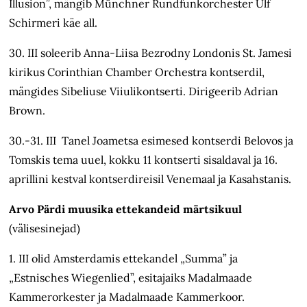
Illusion”, mängib Münchner Rundfunkorchester Ulf
Schirmeri käe all.
30. III soleerib Anna-Liisa Bezrodny Londonis St. Jamesi
kirikus Corinthian Chamber Orchestra kontserdil,
mängides Sibeliuse Viiulikontserti. Dirigeerib Adrian
Brown.
30.-31. III Tanel Joametsa esimesed kontserdi Belovos ja
Tomskis tema uuel, kokku 11 kontserti sisaldaval ja 16.
aprillini kestval kontserdireisil Venemaal ja Kasahstanis.
Arvo Pärdi muusika ettekandeid märtsikuul
(välisesinejad)
1. III olid Amsterdamis ettekandel „Summa” ja
„Estnisches Wiegenlied”, esitajaiks Madalmaade
Kammerorkester ja Madalmaade Kammerkoor.