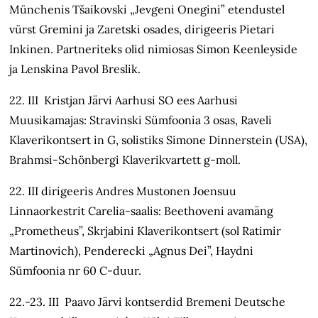
Münchenis Tšaikovski „Jevgeni Onegini” etendustel
vürst Gremini ja Zaretski osades, dirigeeris Pietari
Inkinen. Partneriteks olid nimiosas Simon Keenleyside
ja Lenskina Pavol Breslik.
22. III Kristjan Järvi Aarhusi SO ees Aarhusi
Muusikamajas: Stravinski Sümfoonia 3 osas, Raveli
Klaverikontsert in G, solistiks Simone Dinnerstein (USA),
Brahmsi-Schönbergi Klaverikvartett g-moll.
22. III dirigeeris Andres Mustonen Joensuu
Linnaorkestrit Carelia-saalis: Beethoveni avamäng
„Prometheus”, Skrjabini Klaverikontsert (sol Ratimir
Martinovich), Penderecki „Agnus Dei”, Haydni
Sümfoonia nr 60 C-duur.
22.-23. III Paavo Järvi kontserdid Bremeni Deutsche