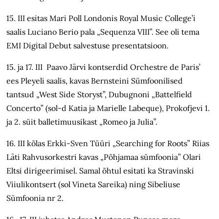
15. III esitas Mari Poll Londonis Royal Music College’i
saalis Luciano Berio pala „Sequenza VIII”. See oli tema
EMI Digital Debut salvestuse presentatsioon.
15. ja 17. III Paavo Järvi kontserdid Orchestre de Paris’
ees Pleyeli saalis, kavas Bernsteini Sümfoonilised
tantsud „West Side Storyst”, Dubugnoni „Battelfield
Concerto” (sol-d Katia ja Marielle Labeque), Prokofjevi 1.
ja 2. süit balletimuusikast „Romeo ja Julia”.
16. III kõlas Erkki-Sven Tüüri „Searching for Roots” Riias
Läti Rahvusorkestri kavas „Põhjamaa sümfoonia” Olari
Eltsi dirigeerimisel. Samal õhtul esitati ka Stravinski
Viiulikontsert (sol Vineta Sareika) ning Sibeliuse
Sümfoonia nr 2.