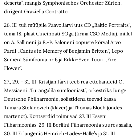
deserta”, mängis Symphonisches Orchester Zürich,
dirigent Graziella Contratto.
26. III tuli müügile Paavo Järvi uus CD „Baltic Portraits”,
tema 18. plaat Cincinnati SOga (firma CSO Media), millel
on A. Sallineni ja E.-P. Saloneni oopuste kõrval Arvo
Pärdi „Cantus in Memory of Benjamin Britten”, Lepo
Sumera Sümfoonia nr 6 ja Erkki-Sven Tüüri „Fire
Flower”.
27., 29. – 31. III Kristjan Järvi teeb rea ettekandeid O.
Messiaeni „Turangalîla sümfooniast”, orkestriks Junge
Deutsche Philharmonie, solistidena teevad kaasa
Tamara Stefanovich (klaver) ja Thomas Bloch (ondes
martenot). Kontserdid toimuvad 27. III Esseni
Filharmoonias, 29. III Berliini Filharmoonia suures saalis,
30. III Erlangenis Heinrich-Lades-Halle’s ja 31. III