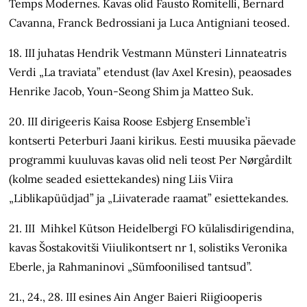
Temps Modernes. Kavas olid Fausto Romitelli, Bernard
Cavanna, Franck Bedrossiani ja Luca Antigniani teosed.
18. III juhatas Hendrik Vestmann Münsteri Linnateatris
Verdi „La traviata” etendust (lav Axel Kresin), peaosades
Henrike Jacob, Youn-Seong Shim ja Matteo Suk.
20. III dirigeeris Kaisa Roose Esbjerg Ensemble’i
kontserti Peterburi Jaani kirikus. Eesti muusika päevade
programmi kuuluvas kavas olid neli teost Per Nørgårdilt
(kolme seaded esiettekandes) ning Liis Viira
„Liblikapüüdjad” ja „Liivaterade raamat” esiettekandes.
21. III Mihkel Kütson Heidelbergi FO külalisdirigendina,
kavas Šostakovitši Viiulikontsert nr 1, solistiks Veronika
Eberle, ja Rahmaninovi „Sümfoonilised tantsud”.
21., 24., 28. III esines Ain Anger Baieri Riigiooperis