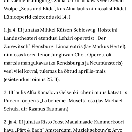
dir Clemens Jüngling). Samal õhtul oli kavas veel Stefan
Wolpe „Zeus und Elida”, kus Alfia laulis nimiosalist Elidat.
Lühiooperid esietendusid 14. I.
1. ja 4. III juhatas Mihkel Kütson Schleswig-Holsteini
Landestheateri etendusi Lehári operetist „Der
Zarewitsch” Flensburgi Linnateatris (lav Markus Hertel),
nimiosas korea tenor Junghwan Choi. Operett oli
märtsis mängukavas (ka Rendsburgis ja Neumünsteris)
veel viiel korral, tulemas ka õhtud aprillis-mais
(esietendus toimus 25. II).
2. III laulis Alfia Kamalova Gelsenkircheni muusikateatris
Puccini ooperis „La bohème” Musetta osa (lav Michael
Schulz, dir Rasmus Baumann).
2. ja 4. III juhatas Risto Joost Madalmaade Kammerkoori
kava „Pärt & Bach” Amsterdami Muziekgebouw’s: Arvo