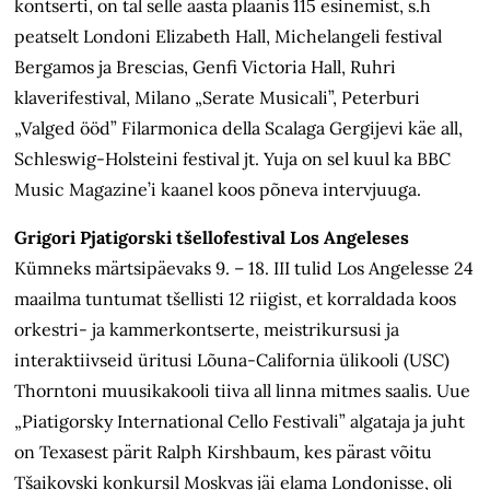
kontserti, on tal selle aasta plaanis 115 esinemist, s.h
peatselt Londoni Elizabeth Hall, Michelangeli festival
Bergamos ja Brescias, Genfi Victoria Hall, Ruhri
klaverifestival, Milano „Serate Musicali”, Peterburi
„Valged ööd” Filarmonica della Scalaga Gergijevi käe all,
Schleswig-Holsteini festival jt. Yuja on sel kuul ka BBC
Music Magazine’i kaanel koos põneva intervjuuga.
Grigori Pjatigorski tšellofestival Los Angeleses
Kümneks märtsipäevaks 9. – 18. III tulid Los Angelesse 24
maailma tuntumat tšellisti 12 riigist, et korraldada koos
orkestri- ja kammerkontserte, meistrikursusi ja
interaktiivseid üritusi Lõuna-California ülikooli (USC)
Thorntoni muusikakooli tiiva all linna mitmes saalis. Uue
„Piatigorsky International Cello Festivali” algataja ja juht
on Texasest pärit Ralph Kirshbaum, kes pärast võitu
Tšaikovski konkursil Moskvas jäi elama Londonisse, oli