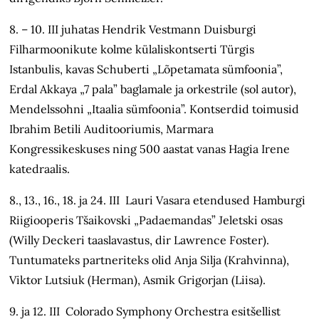
8. – 10. III juhatas Hendrik Vestmann Duisburgi
Filharmoonikute kolme külaliskontserti Türgis
Istanbulis, kavas Schuberti „Lõpetamata sümfoonia”,
Erdal Akkaya „7 pala” baglamale ja orkestrile (sol autor),
Mendelssohni „Itaalia sümfoonia”. Kontserdid toimusid
Ibrahim Betili Auditooriumis, Marmara
Kongressikeskuses ning 500 aastat vanas Hagia Irene
katedraalis.
8., 13., 16., 18. ja 24. III Lauri Vasara etendused Hamburgi
Riigiooperis Tšaikovski „Padaemandas” Jeletski osas
(Willy Deckeri taaslavastus, dir Lawrence Foster).
Tuntumateks partneriteks olid Anja Silja (Krahvinna),
Viktor Lutsiuk (Herman), Asmik Grigorjan (Liisa).
9. ja 12. III Colorado Symphony Orchestra esitšellist