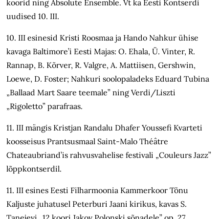
koorid ning Absolute Ensemble. Vt ka Eesti Kontserdi
uudised 10. III.
10. III esinesid Kristi Roosmaa ja Hando Nahkur ühise
kavaga Baltimore’i Eesti Majas: O. Ehala, Ü. Vinter, R.
Rannap, B. Kõrver, R. Valgre, A. Mattiisen, Gershwin,
Loewe, D. Foster; Nahkuri soolopaladeks Eduard Tubina
„Ballaad Mart Saare teemale” ning Verdi/Liszti
„Rigoletto” parafraas.
11. III mängis Kristjan Randalu Dhafer Youssefi Kvarteti
koosseisus Prantsusmaal Saint-Malo Théâtre
Chateaubriand’is rahvusvahelise festivali „Couleurs Jazz”
lõppkontserdil.
11. III esines Eesti Filharmoonia Kammerkoor Tõnu
Kaljuste juhatusel Peterburi Jaani kirikus, kavas S.
Tanejevi „12 koori Jakov Polonski sõnadele” op. 27.