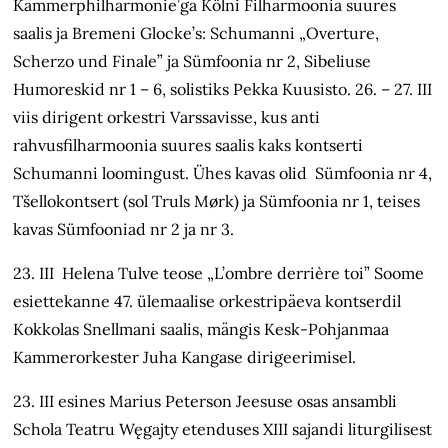
Kammerphilharmonie’ga Kölni Filharmoonia suures
saalis ja Bremeni Glocke’s: Schumanni „Overture,
Scherzo und Finale” ja Sümfoonia nr 2, Sibeliuse
Humoreskid nr 1 – 6, solistiks Pekka Kuusisto. 26. – 27. III
viis dirigent orkestri Varssavisse, kus anti
rahvusfilharmoonia suures saalis kaks kontserti
Schumanni loomingust. Ühes kavas olid Sümfoonia nr 4,
Tšellokontsert (sol Truls Mørk) ja Sümfoonia nr 1, teises
kavas Sümfooniad nr 2 ja nr 3.
23. III Helena Tulve teose „L’ombre derrière toi” Soome
esiettekanne 47. ülemaalise orkestripäeva kontserdil
Kokkolas Snellmani saalis, mängis Kesk-Pohjanmaa
Kammerorkester Juha Kangase dirigeerimisel.
23. III esines Marius Peterson Jeesuse osas ansambli
Schola Teatru Węgajty etenduses XIII sajandi liturgilisest