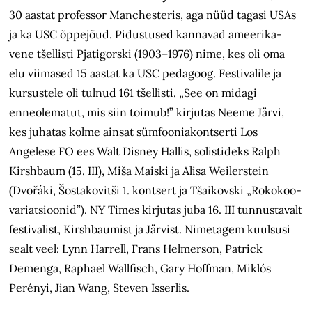
30 aastat professor Manchesteris, aga nüüd tagasi USAs
ja ka USC õppejõud. Pidustused kannavad ameerika-
vene tšellisti Pjatigorski (1903–1976) nime, kes oli oma
elu viimased 15 aastat ka USC pedagoog. Festivalile ja
kursustele oli tulnud 161 tšellisti. „See on midagi
enneolematut, mis siin toimub!” kirjutas Neeme Järvi,
kes juhatas kolme ainsat sümfooniakontserti Los
Angelese FO ees Walt Disney Hallis, solistideks Ralph
Kirshbaum (15. III), Miša Maiski ja Alisa Weilerstein
(Dvořáki, Šostakovitši 1. kontsert ja Tšaikovski „Rokokoo-
variatsioonid”). NY Times kirjutas juba 16. III tunnustavalt
festivalist, Kirshbaumist ja Järvist. Nimetagem kuulsusi
sealt veel: Lynn Harrell, Frans Helmerson, Patrick
Demenga, Raphael Wallfisch, Gary Hoffman, Miklós
Perényi, Jian Wang, Steven Isserlis.