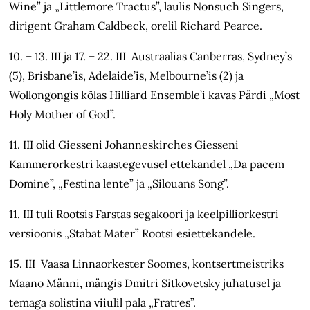
Wine” ja „Littlemore Tractus”, laulis Nonsuch Singers,
dirigent Graham Caldbeck, orelil Richard Pearce.
10. – 13. III ja 17. – 22. III Austraalias Canberras, Sydney’s
(5), Brisbane’is, Adelaide’is, Melbourne’is (2) ja
Wollongongis kõlas Hilliard Ensemble’i kavas Pärdi „Most
Holy Mother of God”.
11. III olid Giesseni Johanneskirches Giesseni
Kammerorkestri kaastegevusel ettekandel „Da pacem
Domine”, „Festina lente” ja „Silouans Song”.
11. III tuli Rootsis Farstas segakoori ja keelpilliorkestri
versioonis „Stabat Mater” Rootsi esiettekandele.
15. III Vaasa Linnaorkester Soomes, kontsertmeistriks
Maano Männi, mängis Dmitri Sitkovetsky juhatusel ja
temaga solistina viiulil pala „Fratres”.