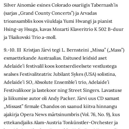
Silver Ainomäe esines Colorado osariigis Tabernash’is
(sarjas „Grand County Concerts”) ja Arvadas
trioansamblis koos viiuldaja Yumi Hwangi ja pianist
Hsing-ay Hsuga, kavas Mozarti Klaveritrio K 502 B-duur
ja Tšaikovski Trio a-moll.
9.-10. III Kristjan Järvi tegi L. Bernsteini „Missa” („Mass”)
esmaettekande Austraalias. Esitused leidsid aset
Adelaide’i festivalil koos kontserdieelsete vestlustega
sealses Festivaliteatris: Jubilant Sykes (USA) solistina,
Adelaide’i SO, Absolute Ensemble’i trio, Adelaide’i
Festivalikoor ja lastekoor ning Street Singers. Lavastuse
ja liikumise autor oli Andy Packer. Järvi uus CD samast
„Missast” firmale Chandos on saanud kiitva hinnangu
ajakirja Opera News märtsinumbris (Vol. 76, No. 9), kus
ettekandjaiks Alam-Austria Tonkünstler-Orchester ja