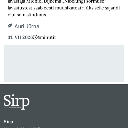
lavastaja Michiel Dijkema „Nibelungi sõrmuse“
lavastustest saab eesti muusikateatri üks selle sajandi
olulisem sündmus.
Auri Jürna
31. VII 2026
4
minutit
Sirp