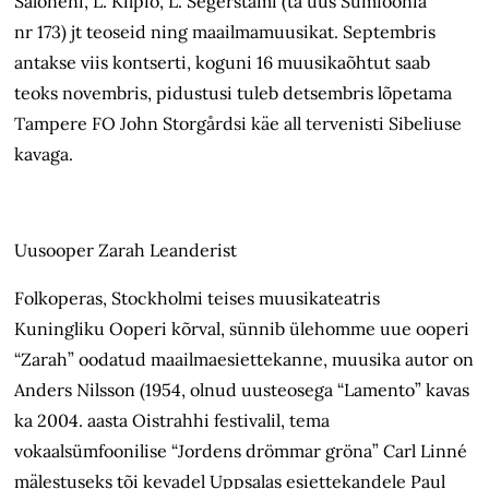
Saloneni, L. Kilpiö, L. Seger­stami (ta uus Sümfoonia
nr 173) jt teoseid ning maailmamuusikat. Septembris
antakse viis kontserti, koguni 16 muusikaõhtut saab
teoks novembris, pidustusi tuleb detsembris lõpetama
Tampere FO John Storgårdsi käe all tervenisti Sibeliuse
kavaga.
Uusooper Zarah Leanderist
Folkoperas, Stockholmi teises muusikateatris
Kuningliku Ooperi kõrval, sünnib ülehomme uue ooperi
“Zarah” oodatud maailmaesiettekanne, muusika autor on
Anders Nilsson (1954, olnud uusteosega “Lamento” kavas
ka 2004. aasta Oistrahhi festivalil, tema
vokaalsümfoonilise “Jordens drömmar gröna” Carl Linné
mälestuseks tõi kevadel Uppsalas esiettekandele Paul