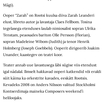
Mägi).
Ooper “Zarah” on Rootsi kuulsa diiva Zarah Leanderi
elust, libreto autor ja lavastaja Claes Fellbom. Tosina
tegelasega etenduses laulab nimiosalist sopran Ulrika
Tenstam, peaosades bariton Olle Persson (Florian),
sopran Madeleine Wibom (Judith) ja tenor Henrik
Holmberg (Joseph Goebbels). Ooperit dirigeerib Joakim
Unander, kaastegev on teatri koor.
Teater annab uue lavastusega läbi sügise viis etendust
igal nädalal. Ilmselt hakkavad ooperi katkendid või eraldi
süit käima ka orkestrite kavades, eeskätt Rootsis.
Kevadeks 2008 on Anders Nilsson valitud Stockholmi
Kontserdimaja maineka Composers weekend’i
heliloojaks.