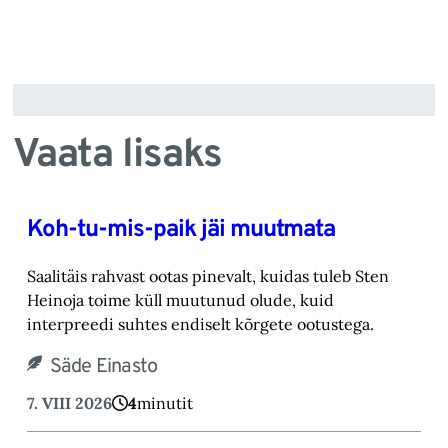
Vaata lisaks
Koh-tu-mis-paik jäi muutmata
Saalitäis rahvast ootas pinevalt, kuidas tuleb Sten
Heinoja toime küll muutunud olude, kuid
‎interpreedi suhtes endiselt kõrgete ootustega.‎
Säde Einasto
7. VIII 2026
4
minutit