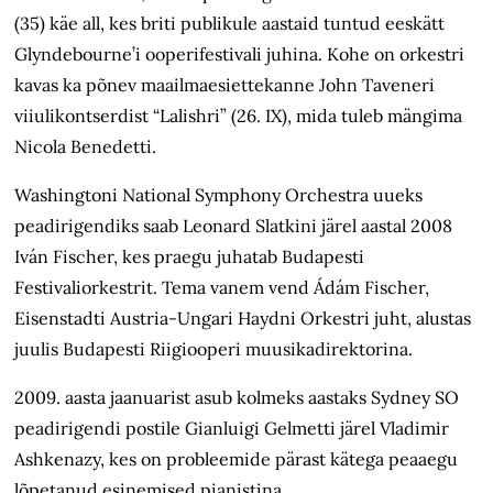
(35) käe all, kes briti publikule aastaid tuntud eeskätt
Glyndebourne’i ooperifestivali juhina. Kohe on orkestri
kavas ka põnev maailmaesiettekanne John Taveneri
viiulikontserdist “Lalishri” (26. IX), mida tuleb mängima
Nicola Benedetti.
Washingtoni National Symphony Orchestra uueks
peadirigendiks saab Leonard Slatkini järel aastal 2008
Iván Fischer, kes praegu juhatab Budapesti
Festivaliorkestrit. Tema vanem vend Ádám Fischer,
Eisenstadti Austria-Ungari Haydni Orkestri juht, alustas
juulis Budapesti Riigiooperi muusikadirektorina.
2009. aasta jaanuarist asub kolmeks aastaks Sydney SO
peadirigendi postile Gianluigi Gelmetti järel Vladimir
Ashkenazy, kes on probleemide pärast kätega peaaegu
lõpetanud esinemised pianistina.