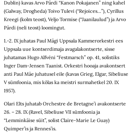
Dublin) kavas Arvo Pärdi “Kanon Pokajanen” ning kahel
(Galway, Drogheda) Toivo Tulevi (“Rejoices…”), Cyrillus
Kreegi (kolm teost), Veljo Tormise (“Jaanilaulud”) ja Arvo
Pärdi (neli teost) loomingut.
1.-2. IX juhatas Paul Mägi Uppsala Kammerorkestri ees
Uppsala uue kontserdimaja avagalakontserte, sisse
juhatamas Hugo Alfvéni “Festmarsch” op. 41, solistiks
Inger Dam-Jensen Taanist. Orkestri hooaja avakontsert
anti Paul Mäe juhatusel eile (kavas Grieg, Elgar, Sibeliuse
V sümfoonia, mis kõlas ka meistri surmahetkel 20. IX
1957).
Olari Elts juhatab Orchestre de Bretagne’i avakontserte
26. – 28. IX (Ravel, Sibeliuse VII sümfoonia ja
“Lemminkäise süit”, solist Claire-Marie Le Guay)
Quimper’is ja Rennes’is.