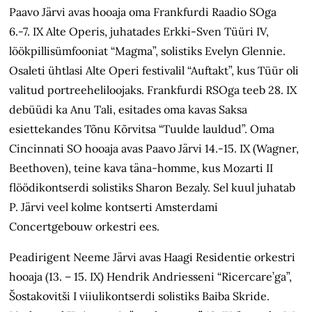
Paavo Järvi avas hooaja oma Frankfurdi Raadio SOga
6.-7. IX Alte Operis, juhatades Erkki-Sven Tüüri IV,
löökpillisümfooniat “Magma”, solistiks Evelyn Glennie.
Osaleti ühtlasi Alte Operi festivalil “Auftakt”, kus Tüür oli
valitud portreeheliloojaks. Frankfurdi RSOga teeb 28. IX
debüüdi ka Anu Tali, esitades oma kavas Saksa
esiettekandes Tõnu Kõrvitsa “Tuulde lauldud”. Oma
Cincinnati SO hooaja avas Paavo Järvi 14.-15. IX (Wagner,
Beethoven), teine kava täna-homme, kus Mozarti II
flöödikontserdi solistiks Sharon Bezaly. Sel kuul juhatab
P. Järvi veel kolme kontserti Amsterdami
Concertgebouw orkestri ees.
Peadirigent Neeme Järvi avas Haagi Residentie orkestri
hooaja (13. – 15. IX) Hendrik Andriesseni “Ricercare’ga”,
Šostakovitši I viiulikontserdi solistiks Baiba Skride.