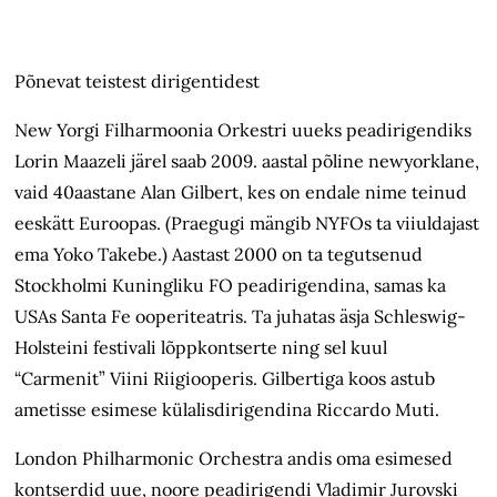
Põnevat teistest dirigentidest
New Yorgi Filharmoonia Orkestri uueks peadirigendiks
Lorin Maazeli järel saab 2009. aastal põline newyorklane,
vaid 40aastane Alan Gilbert, kes on endale nime teinud
eeskätt Euroopas. (Praegugi mängib NYFOs ta viiuldajast
ema Yoko Takebe.) Aastast 2000 on ta tegutsenud
Stockholmi Kuningliku FO peadirigendina, samas ka
USAs Santa Fe ooperiteatris. Ta juhatas äsja Schleswig-
Holsteini festivali lõppkontserte ning sel kuul
“Carmenit” Viini Riigiooperis. Gilbertiga koos astub
ametisse esimese külalisdirigendina Riccardo Muti.
London Philharmonic Orchestra andis oma esimesed
kontserdid uue, noore peadirigendi Vladimir Jurovski