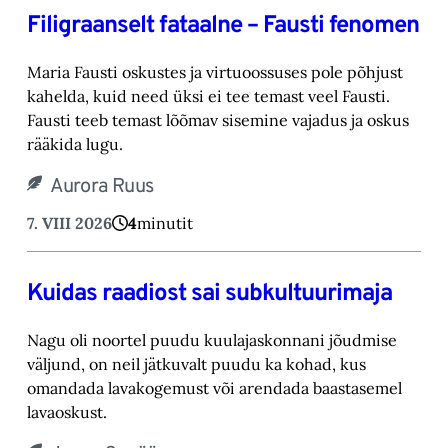
Filigraanselt fataalne – Fausti fenomen
Maria Fausti oskustes ja virtuoossuses pole põhjust
kahelda, kuid need üksi ei tee temast ‎veel Fausti.
Fausti teeb temast lõõmav sisemine vajadus ja oskus
rääkida lugu.‎
Aurora Ruus
7. VIII 2026
4
minutit
Kuidas raadiost sai subkultuurimaja
Nagu oli noortel puudu kuulajaskonnani jõudmise
väljund, on neil jätkuvalt puudu ka kohad, ‎kus
omandada lavakogemust või arendada baastasemel
lavaoskust.‎