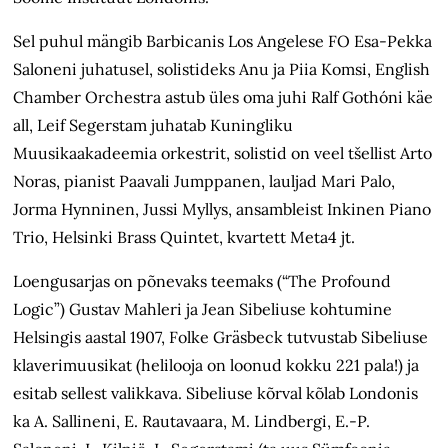
Sel puhul mängib Barbicanis Los Angelese FO Esa-Pekka
Saloneni juhatusel, solistideks Anu ja Piia Komsi, English
Chamber Orchestra astub üles oma juhi Ralf Gothóni käe
all, Leif Segerstam juhatab Kuningliku
Muusikaakadeemia orkestrit, solistid on veel tšellist Arto
Noras, pianist Paavali Jumppanen, lauljad Mari Palo,
Jorma Hynninen, Jussi Myllys, ansambleist Inkinen Piano
Trio, Helsinki Brass Quintet, kvartett Meta4 jt.
Loengusarjas on põnevaks teemaks (“The Profound
Logic”) Gustav Mahleri ja Jean Sibeliuse kohtumine
Helsingis aastal 1907, Folke Gräsbeck tutvustab Sibeliuse
klaverimuusikat (helilooja on loonud kokku 221 pala!) ja
esitab sellest valikkava. Sibeliuse kõrval kõlab Londonis
ka A. Sallineni, E. Rautavaara, M. Lindbergi, E.-P.