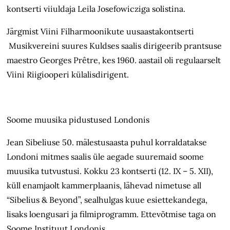
kontserti viiuldaja Leila Josefowicziga solistina.
Järgmist Viini Filharmoonikute uusaastakontserti
Musikvereini suures Kuldses saalis dirigeerib prantsuse
maestro Georges Prêtre, kes 1960. aastail oli regulaarselt
Viini Riigiooperi külalisdirigent.
Soome muusika pidustused Londonis
Jean Sibeliuse 50. mälestusaasta puhul korraldatakse
Londoni mitmes saalis üle aegade suuremaid soome
muusika tutvustusi. Kokku 23 kontserti (12. IX – 5. XII),
küll enamjaolt kammerplaanis, lähevad nimetuse all
“Sibelius & Beyond”, sealhulgas kuue esiettekandega,
lisaks loengusari ja filmiprogramm. Ettevõtmise taga on
Soome Instituut Londonis.