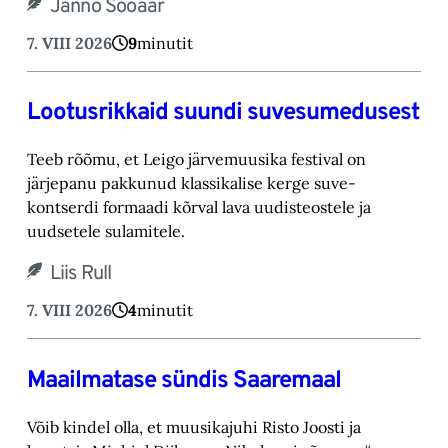
Janno Sooäär
7. VIII 2026
9
minutit
Lootusrikkaid suundi suvesumedusest
Teeb rõõmu, et Leigo järvemuusika festival on
järjepanu pakkunud klassikalise kerge suve-‎
kontserdi formaadi kõrval lava uudisteostele ja
uudsetele sulamitele.‎
Liis Rull
7. VIII 2026
4
minutit
Maailmatase sündis Saaremaal
Võib kindel olla, et muusikajuhi Risto Joosti ja