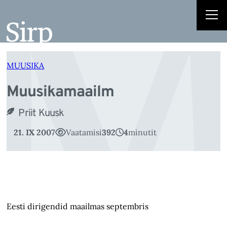
M
Liigu
sisu
juurde
MUUSIKA
Muusikamaailm
Priit Kuusk
21. IX 2007
Vaatamisi
392
4
minutit
Eesti dirigendid maailmas septembris