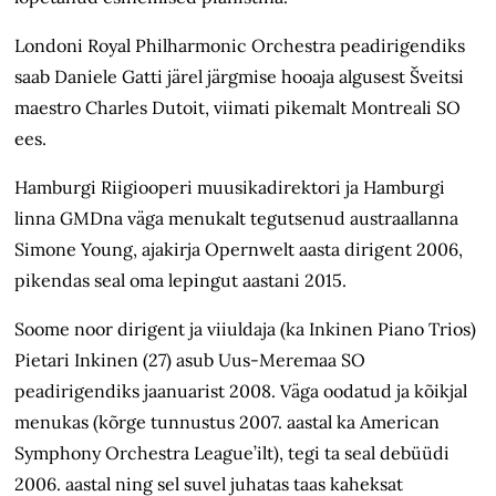
Londoni Royal Philharmonic Orchestra peadirigendiks
saab Daniele Gatti järel järgmise hooaja algusest Šveitsi
maestro Charles Dutoit, viimati pikemalt Montreali SO
ees.
Hamburgi Riigiooperi muusikadirektori ja Hamburgi
linna GMDna väga menukalt tegutsenud austraallanna
Simone Young, ajakirja Opernwelt aasta dirigent 2006,
pikendas seal oma lepingut aastani 2015.
Soome noor dirigent ja viiuldaja (ka Inkinen Piano Trios)
Pietari Inkinen (27) asub Uus-Meremaa SO
peadirigendiks jaanuarist 2008. Väga oodatud ja kõikjal
menukas (kõrge tunnustus 2007. aastal ka American
Symphony Orchestra League’ilt), tegi ta seal debüüdi
2006. aastal ning sel suvel juhatas taas kaheksat