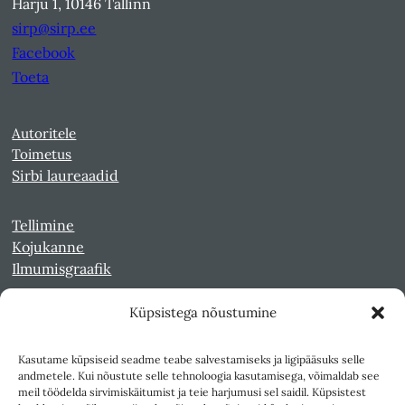
Harju 1, 10146 Tallinn
sirp@sirp.ee
Facebook
Toeta
Autoritele
Toimetus
Sirbi laureaadid
Tellimine
Kojukanne
Ilmumisgraafik
Küpsistega nõustumine
Veebiarhiiv
Sirp pdf-failidena Digaris
Kasutame küpsiseid seadme teabe salvestamiseks ja ligipääsuks selle
Kultuurileht 1994-1997
andmetele. Kui nõustute selle tehnoloogia kasutamisega, võimaldab see
Reede 1989-1990
meil töödelda sirvimiskäitumist ja teie harjumusi sel saidil. Küpsistest