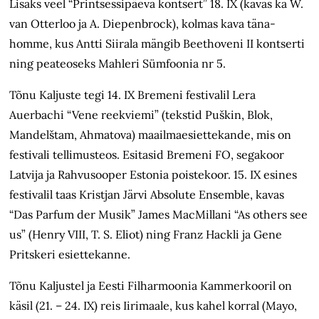
Lisaks veel “Printsessipäeva kontsert” 18. IX (kavas ka W.
van Otterloo ja A. Diepenbrock), kolmas kava täna-
homme, kus Antti Siirala mängib Beethoveni II kontserti
ning peateoseks Mahleri Sümfoonia nr 5.
Tõnu Kaljuste tegi 14. IX Bremeni festivalil Lera
Auerbachi “Vene reekviemi” (tekstid Puškin, Blok,
Mandelštam, Ahmatova) maailmaesiettekande, mis on
festivali tellimusteos. Esitasid Bremeni FO, segakoor
Latvija ja Rahvusooper Estonia poistekoor. 15. IX esines
festivalil taas Kristjan Järvi Absolute Ensemble, kavas
“Das Parfum der Musik” James MacMillani “As others see
us” (Henry VIII, T. S. Eliot) ning Franz Hackli ja Gene
Pritskeri esiettekanne.
Tõnu Kaljustel ja Eesti Filharmoonia Kammerkooril on
käsil (21. – 24. IX) reis Iirimaale, kus kahel korral (Mayo,