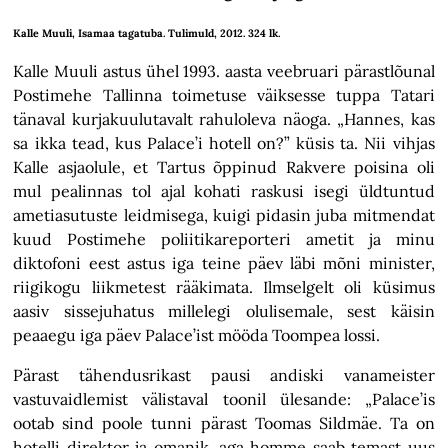
Kalle Muuli, Isamaa tagatuba. Tulimuld, 2012. 324 lk.
Kalle Muuli astus ühel 1993. aasta veebruari pärastlõunal
Postimehe Tallinna toimetuse väiksesse tuppa Tatari
tänaval kurjakuulutavalt rahuloleva näoga. „Hannes, kas
sa ikka tead, kus Palace’i hotell on?” küsis ta. Nii vihjas
Kalle asjaolule, et Tartus õppinud Rakvere poisina oli
mul pealinnas tol ajal kohati raskusi isegi üldtuntud
ametiasutuste leidmisega, kuigi pidasin juba mitmendat
kuud Postimehe poliitikareporteri ametit ja minu
diktofoni eest astus iga teine päev läbi mõni minister,
riigikogu liikmetest rääkimata. Ilmselgelt oli küsimus
aasiv sissejuhatus millelegi olulisemale, sest käisin
peaaegu iga päev Palace’ist mööda Toompea lossi.
Pärast tähendusrikast pausi andiski vanameister
vastuvaidlemist välistaval toonil ülesande: „Palace’is
ootab sind poole tunni pärast Toomas Sildmäe. Ta on
hotelli direktor ja omanik, aga homme saab temast uus