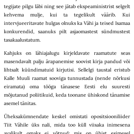
tegijate pilgu läbi ning see jätab ekspeaministrist selgelt
kehvema mulje, kui ta tegelikult väärib. Kui
intervjueeritavate hulgas olnuks ka Vähi ja teised Isamaa
konkurendid, saanuks pilt asjaomastest sündmustest
tasakaalustatum.
Kahjuks on lähiajalugu kirjeldavate raamatute seas
masendavalt palju ärapanemise soovist kirja pandud või
lihtsalt küündimatuid kirjutisi. Sellelgi taustal eristub
Kalle Muuli raamat sooviga tunnustada (nende nõrkusi
eiramata) oma tööga tänasese Eesti elu suuresti
mõjutanud poliitikuid, keda toonane ühiskond tänamise
asemel tänitas.
Üheksakümnendate keskel omistati opositsiooniliider
Tiit Vähile üks nali, mida too küll viisaka inimesena
avalikult omaks ei võtnud: mis on ühist esimesel