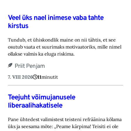
Veel üks nael inimese vaba tahte
kirstus
Tundub, et ühiskondlik maine on nii tähtis, et see
osutub vaata et suurimaks motivaatoriks, ‎mille nimel
ollakse valmis ka eluga riskima.‎
Priit Penjam
7. VIII 2026
11
minutit
Teejuht võimujanusele
liberaalihakatisele
Pane ühtedest valimistest teisteni refräänina kõlama
üks ja seesama mõte: „Peame kärpima! ‎Teisiti ei ole