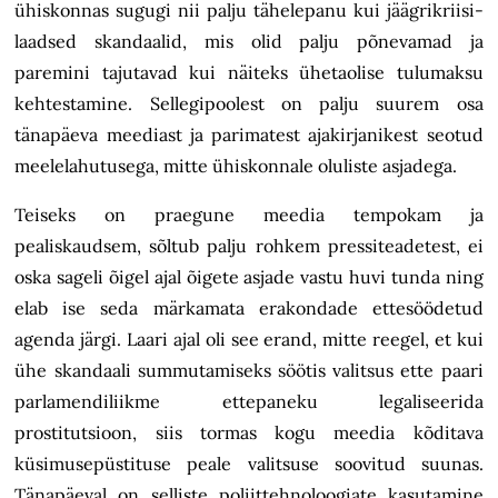
ühiskonnas sugugi nii palju tähelepanu kui jäägrikriisi-
laadsed skandaalid, mis olid palju põnevamad ja
paremini tajutavad kui näiteks ühetaolise tulumaksu
kehtestamine. Sellegipoolest on palju suurem osa
tänapäeva meediast ja parimatest ajakirjanikest seotud
meelelahutusega, mitte ühiskonnale oluliste asjadega.
Teiseks on praegune meedia tempokam ja
pealiskaudsem, sõltub palju rohkem pressiteadetest, ei
oska sageli õigel ajal õigete asjade vastu huvi tunda ning
elab ise seda märkamata erakondade ettesöödetud
agenda järgi. Laari ajal oli see erand, mitte reegel, et kui
ühe skandaali summutamiseks söötis valitsus ette paari
parlamendiliikme ettepaneku legaliseerida
prostitutsioon, siis tormas kogu meedia kõditava
küsimusepüstituse peale valitsuse soovitud suunas.
Tänapäeval on selliste poliittehnoloogiate kasutamine