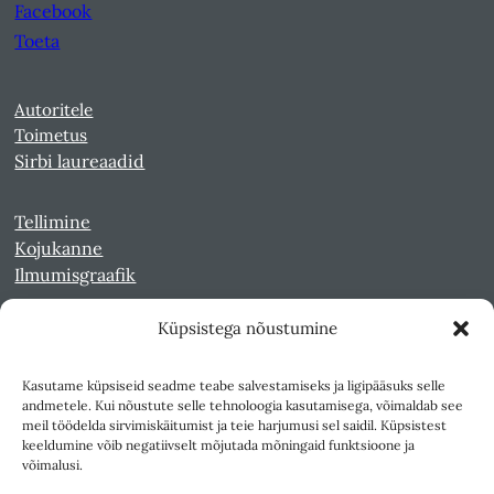
Facebook
Toeta
Autoritele
Toimetus
Sirbi laureaadid
Tellimine
Kojukanne
Ilmumisgraafik
Küpsistega nõustumine
Veebiarhiiv
Sirp pdf-failidena Digaris
Kasutame küpsiseid seadme teabe salvestamiseks ja ligipääsuks selle
Kultuurileht 1994-1997
andmetele. Kui nõustute selle tehnoloogia kasutamisega, võimaldab see
Reede 1989-1990
meil töödelda sirvimiskäitumist ja teie harjumusi sel saidil. Küpsistest
Sirp ja Vasar 1940-1989
keeldumine võib negatiivselt mõjutada mõningaid funktsioone ja
võimalusi.