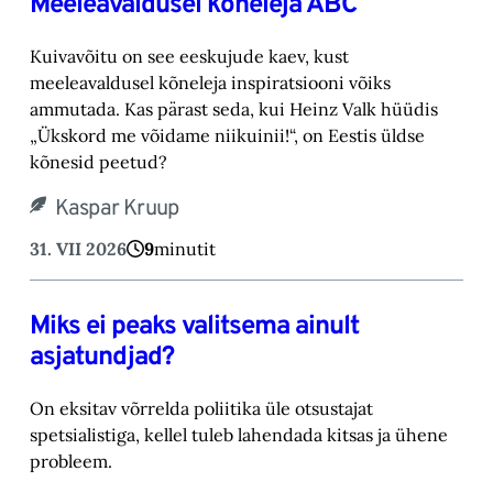
Meeleavaldusel kõneleja ABC
Kuivavõitu on see eeskujude kaev, kust
meeleavaldusel kõneleja inspiratsiooni võiks
ammutada. Kas pärast seda, kui Heinz Valk hüüdis
„Ükskord me võidame niikuinii!“, on Eestis üldse
kõnesid peetud?
Kaspar Kruup
31. VII 2026
9
minutit
Miks ei peaks valitsema ainult
asjatundjad?
On eksitav võrrelda poliitika üle otsustajat
spetsialistiga, kellel tuleb lahendada kitsas ja ühene
probleem.