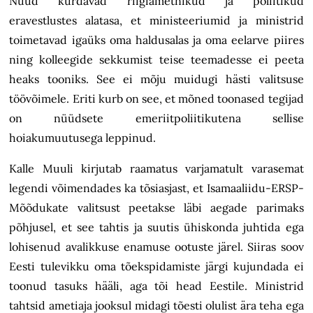
Nüüd kurdavad riigiametnikud ja poliitikud
eravestlustes alatasa, et ministeeriumid ja ministrid
toimetavad igaüks oma haldusalas ja oma eelarve piires
ning kolleegide sekkumist teise teemadesse ei peeta
heaks tooniks. See ei mõju muidugi hästi valitsuse
töövõimele. Eriti kurb on see, et mõned toonased tegijad
on nüüdsete emeriitpoliitikutena sellise
hoiakumuutusega leppinud.
Kalle Muuli kirjutab raamatus varjamatult varasemat
legendi võimendades ka tõsiasjast, et Isamaaliidu-ERSP-
Mõõdukate valitsust peetakse läbi aegade parimaks
põhjusel, et see tahtis ja suutis ühiskonda juhtida ega
lohisenud avalikkuse enamuse ootuste järel. Siiras soov
Eesti tulevikku oma tõekspidamiste järgi kujundada ei
toonud tasuks hääli, aga tõi head Eestile. Ministrid
tahtsid ametiaja jooksul midagi tõesti olulist ära teha ega