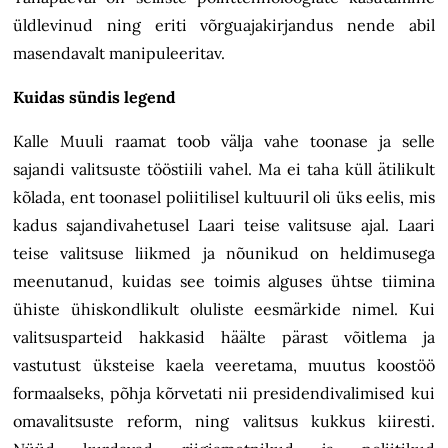
üldlevinud ning eriti võrguajakirjandus nende abil
masendavalt manipuleeritav.
Kuidas sündis legend
Kalle Muuli raamat toob välja vahe toonase ja selle
sajandi valitsuste tööstiili vahel. Ma ei taha küll ätilikult
kõlada, ent toonasel poliitilisel kultuuril oli üks eelis, mis
kadus sajandivahetusel Laari teise valitsuse ajal. Laari
teise valitsuse liikmed ja nõunikud on heldimusega
meenutanud, kuidas see toimis alguses ühtse tiimina
ühiste ühiskondlikult oluliste eesmärkide nimel. Kui
valitsusparteid hakkasid häälte pärast võitlema ja
vastutust üksteise kaela veeretama, muutus koostöö
formaalseks, põhja kõrvetati nii presidendivalimised kui
omavalitsuste reform, ning valitsus kukkus kiiresti.