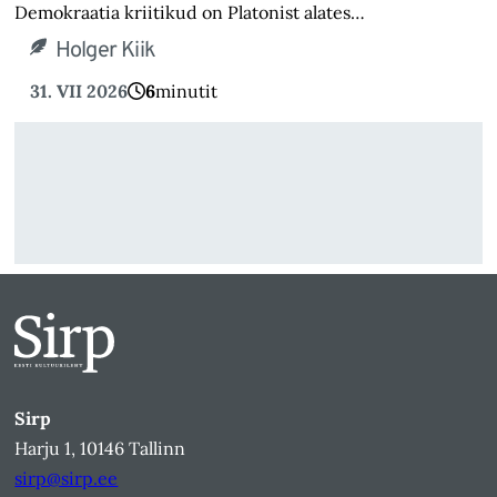
Demokraatia kriitikud on Platonist alates…
Holger Kiik
31. VII 2026
6
minutit
Sirp
Harju 1, 10146 Tallinn
sirp@sirp.ee