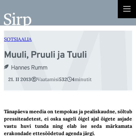
M
Liigu
sisu
juurde
SOTSIAALIA
Muuli, Pruuli ja Tuuli
Hannes Rumm
21. II 2013
Vaatamisi
532
4
minutit
Tänapäeva meedia on tempokas ja pealiskaudne, sõltub
pressiteadetest, ei oska sageli õigel ajal õigete asjade
vastu huvi tunda ning elab ise seda märkamata
erakondade ettesöödetud agenda järgi.