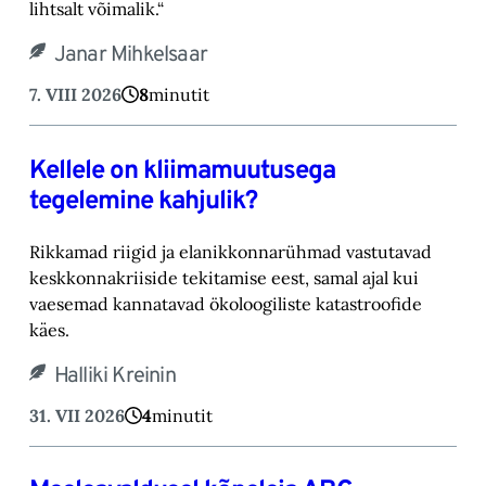
lihtsalt võimalik.“‎
Janar Mihkelsaar
7. VIII 2026
8
minutit
Kellele on kliimamuutusega
tegelemine kahjulik?
Rikkamad riigid ja elanikkonnarühmad vastutavad
keskkonnakriiside tekitamise eest, samal ajal kui
vaesemad kannatavad ökoloogiliste katastroofide
käes.
Halliki Kreinin
31. VII 2026
4
minutit