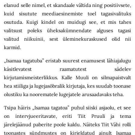
elanud selle nimel, et skandaale vältida ning positiivsete,
kuid sisutute meediaesinemiste toel tagasivalituks
osutuda. Kuigi kindel on muidugi see, et mis tahes
valitsust poleks üheksakümnendate alguses tagasi
valitud niikuinii, sest üleminekuraskused olid nii
karmid.
„Isamaa tagatuba” eristab suurest enamusest lähiajalugu
käsitlevatest raamatutest sädelev
kirjutamismeisterlikkus. Kalle Muuli on silmapaistvalt
hea stiiliga ja lugejasõbralik kirjutaja, kes suudab toonase
olustiku ka noorematele lugejatele arusaadavaks teha.
Tsipa häiris „Isamaa tagatoa” puhul siiski asjaolu, et see
on intervjueeritavate, eriti Tiit Pruuli ja tema
järelejäänud paberite poole kaldu. Näiteks Tiit Vähi rolli
toonastes sündmustes on kirjeldatud ainult Isamaa