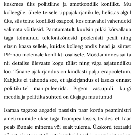
keskmes üks poliitiline ja ametkondlik konflikt. Mu
kolleegile, ühele teisele tippajakirjanikule, helistas algul
üks, siis teine konflikti osapool, kes omavahel vahendeid
valimata võitlesid. Paratamatult kuulsin pikki kõrvallaua
taga toimunud telefonikõnesid poolenisti pealt ning
elasin kaasa sellele, kuidas kolleeg andis head ja siirast
PR-nõu mõlemale konflikti osalisele. Möödaminnes sai ta
nii detailse ülevaate kogu tülist ning väga asjatundliku
loo. Tänane ajakirjandus on kindlasti palju erapooletum.
Kahjuks ei tähenda see, et ajakirjandus ei laseks ennast
poliitikutel manipuleerida. Pigem vastupidi, kuigi
meedia ja poliitika suhted on üksjagu muutunud.
Isamaa tagatoa aegadel passisin paar korda peaministri
ametiruumide ukse taga Toompea lossis, teades, et Laar
peab lõunale minema või sealt tulema. Ükskord teataski