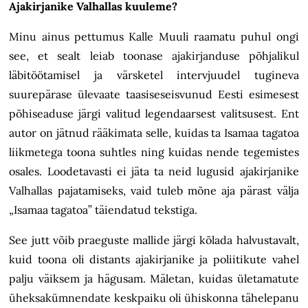
Ajakirjanike Valhallas kuuleme?
Minu ainus pettumus Kalle Muuli raamatu puhul ongi
see, et sealt leiab toonase ajakirjanduse põhjalikul
läbitöötamisel ja värsketel intervjuudel tugineva
suurepärase ülevaate taasiseseisvunud Eesti esimesest
põhiseaduse järgi valitud legendaarsest valitsusest. Ent
autor on jätnud rääkimata selle, kuidas ta Isamaa tagatoa
liikmetega toona suhtles ning kuidas nende tegemistes
osales. Loodetavasti ei jäta ta neid lugusid ajakirjanike
Valhallas pajatamiseks, vaid tuleb mõne aja pärast välja
„Isamaa tagatoa” täiendatud tekstiga.
See jutt võib praeguste mallide järgi kõlada halvustavalt,
kuid toona oli distants ajakirjanike ja poliitikute vahel
palju väiksem ja hägusam. Mäletan, kuidas ületamatute
üheksakümnendate keskpaiku oli ühiskonna tähelepanu