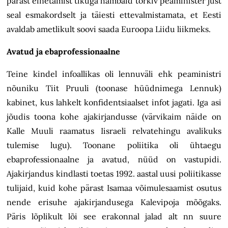
pärast einetamist tikuga hambaid torkiv peaminister just
seal esmakordselt ja täiesti ettevalmistamata, et Eesti
avaldab ametlikult soovi saada Euroopa Liidu liikmeks.
Avatud ja ebaprofessionaalne
Teine kindel infoallikas oli lennuväli ehk peaministri
nõuniku Tiit Pruuli (toonase hüüdnimega Lennuk)
kabinet, kus lahkelt konfidentsiaalset infot jagati. Iga asi
jõudis toona kohe ajakirjandusse (värvikaim näide on
Kalle Muuli raamatus Iisraeli relvatehingu avalikuks
tulemise lugu). Toonane poliitika oli ühtaegu
ebaprofessionaalne ja avatud, nüüd on vastupidi.
Ajakirjandus kindlasti toetas 1992. aastal uusi poliitikasse
tulijaid, kuid kohe pärast Isamaa võimulesaamist osutus
nende erisuhe ajakirjandusega Kalevipoja mõõgaks.
Päris lõplikult lõi see erakonnal jalad alt nn suure