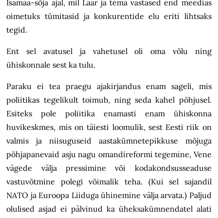
Isamaa-sõja ajal, mil Laar ja tema vastased end meedias
oimetuks tümitasid ja konkurentide elu eriti lihtsaks
tegid.
Ent sel avatusel ja vahetusel oli oma võlu ning
ühiskonnale sest ka tulu.
Paraku ei tea praegu ajakirjandus enam sageli, mis
poliitikas tegelikult toimub, ning seda kahel põhjusel.
Esiteks pole poliitika enamasti enam ühiskonna
huvikeskmes, mis on täiesti loomulik, sest Eesti riik on
valmis ja niisuguseid aastakümnetepikkuse mõjuga
põhjapanevaid asju nagu omandireformi tegemine, Vene
vägede välja pressimine või kodakondsusseaduse
vastuvõtmine polegi võimalik teha. (Kui sel sajandil
NATO ja Euroopa Liiduga ühinemine välja arvata.) Paljud
olulised asjad ei pälvinud ka üheksakümnendatel alati