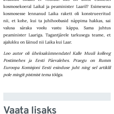
kosmosekoeral Laikal ja peaminister Laaril? Esimesena
kosmosesse lennanud Laika rakett oli konstrueeritud
nii, et kohe, kui ta juhihoobasid näppima hakkas, sai
valusa säraka voolu vastu käppa. Sama juhtus
peaminister Laariga. Tagantjärele tarkusega teame, et
ajalukku on läinud nii Laika kui Laar.
Loo autor oli üheksakümnendatel Kalle Muuli kolleeg
Postimehes ja Eesti Päevalehes. Praegu on Rumm
Euroopa Komisjoni Eesti esinduse juht ning sel artiklil
pole mingit pistmist tema tööga.
Vaata lisaks