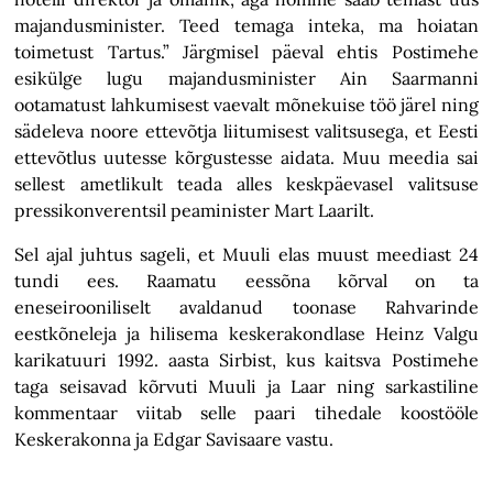
majandusminister. Teed temaga inteka, ma hoiatan
toimetust Tartus.” Järgmisel päeval ehtis Postimehe
esikülge lugu majandusminister Ain Saarmanni
ootamatust lahkumisest vaevalt mõnekuise töö järel ning
sädeleva noore ettevõtja liitumisest valitsusega, et Eesti
ettevõtlus uutesse kõrgustesse aidata. Muu meedia sai
sellest ametlikult teada alles keskpäevasel valitsuse
pressikonverentsil peaminister Mart Laarilt.
Sel ajal juhtus sageli, et Muuli elas muust meediast 24
tundi ees. Raamatu eessõna kõrval on ta
eneseirooniliselt avaldanud toonase Rahvarinde
eestkõneleja ja hilisema keskerakondlase Heinz Valgu
karikatuuri 1992. aasta Sirbist, kus kaitsva Postimehe
taga seisavad kõrvuti Muuli ja Laar ning sarkastiline
kommentaar viitab selle paari tihedale koostööle
Keskerakonna ja Edgar Savisaare vastu.