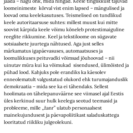
jääda – nagu õhk, mida hingad. Keele tinglikkust tajuvad
loomeinimeste kõrval vist enim lapsed – mängulised ja
loovad oma keelekasutuses. Teismelised on tundlikud
keele autoritaarsuse suhtes: millest muust kui mitte
soovist kärpida keele võimu kõneleb protestimaiguline
reeglite rikkumine. Keel ja tekstiloome on sügavate
sotsiaalsete juurtega nähtused. Aga just selles
märkamatus igapäevasuses, automaatsuses ja
loomulikkuses peituvadki võimsad jõuhoovad – nii
uinutav müra kui ka võimukad sisendused, ülimõisted ja
pühad lood. Kahjuks pole erandiks ka käesolev
enneolematult valgustatud olukord ehk turumajanduslik
demokraatia – mida see ka ei tähendaks. Sellest
hoolimata on tähelepanuväärne see viimasel ajal Eestis
üles kerkinud suur hulk keelega seotud teemasid ja
probleeme, mille „žanr” ulatub personaalsest
mainekujundusest ja päevapoliitikast saladuskattega
looritatud riikliku julgeolekuni.