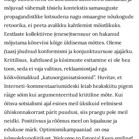
mõjuvad vähemalt tõsielu kontekstis samasuguste
propagandistlike loitsudena nagu omaaegne nõukogude
retoorika, ei peeta avalikku kahtlemist mõistlikuks.
Eestlaste kollektiivne (enese)tsensuur on hakanud
mõjutama kõneviisi kõige üldisemas mõttes. Oleme
(taas) jõudnud konformismi ja konjunktuursuse ajajärku.
Kriitilisus, kahtlused ja küsimuste esitamine ei ole hea
toon, seda ei vaja valitsus, reklaamiostjad ega
kõikvõimalikud „katusorganisatsioonid”. Huvitav, et
Interneti-kommentaariumideski leiab heakskiitu pigem
räige sõim kui argumenteeritud kriitiline mõte. Kui
õitsva sotsialismi ajal esines meil üksikuid eelmisest
ühiskonnakorrast pärit puudusi, siis praegu pole meil
neidki. Positiivsus ja rõõmus meel on lojaalsuse ja
edukuse märk. Optimismikampaaniad on osa
julgeolekupoliitikast. Welcome to Estonia! Keep smiling!