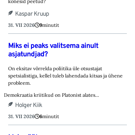
kõnesid peetud?
Kaspar Kruup
31. VII 2026
9
minutit
Miks ei peaks valitsema ainult
asjatundjad?
On eksitav võrrelda poliitika üle otsustajat
spetsialistiga, kellel tuleb lahendada kitsas ja ühene
probleem.
Demokraatia kriitikud on Platonist alates…
Holger Kiik
31. VII 2026
6
minutit