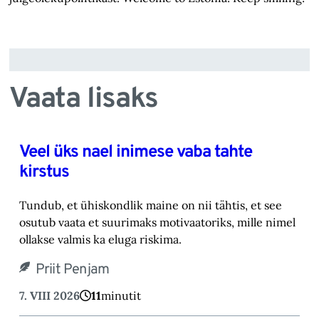
Vaata lisaks
Veel üks nael inimese vaba tahte
kirstus
Tundub, et ühiskondlik maine on nii tähtis, et see
osutub vaata et suurimaks motivaatoriks, ‎mille nimel
ollakse valmis ka eluga riskima.‎
Priit Penjam
7. VIII 2026
11
minutit