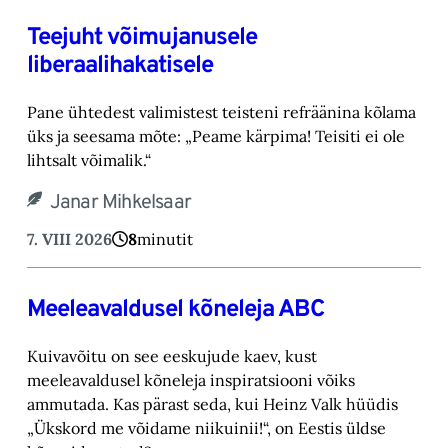
Teejuht võimujanusele
liberaalihakatisele
Pane ühtedest valimistest teisteni refräänina kõlama
üks ja seesama mõte: „Peame kärpima! ‎Teisiti ei ole
lihtsalt võimalik.“‎
Janar Mihkelsaar
7. VIII 2026
8
minutit
Meeleavaldusel kõneleja ABC
Kuivavõitu on see eeskujude kaev, kust
meeleavaldusel kõneleja inspiratsiooni võiks
ammutada. Kas pärast seda, kui Heinz Valk hüüdis
„Ükskord me võidame niikuinii!“, on Eestis üldse