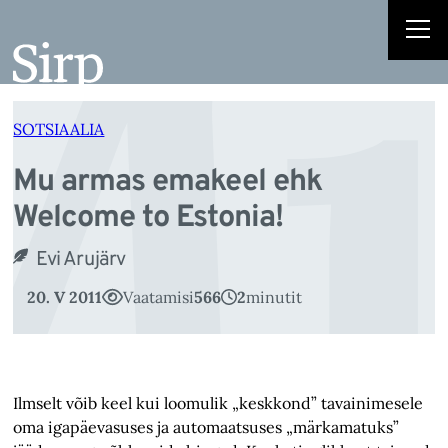
Mu
Liigu
sisu
juurde
SOTSIAALIA
Mu armas emakeel ehk
Welcome to Estonia!
Evi Arujärv
20. V 2011
Vaatamisi
566
2
minutit
Ilmselt võib keel kui loomulik „keskkond” tavainimesele
oma igapäevasuses ja automaatsuses „märkamatuks”