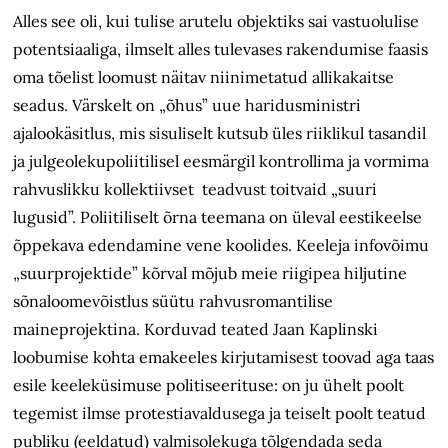
Alles see oli, kui tulise arutelu objektiks sai vastuolulise
potentsiaaliga, ilmselt alles tulevases rakendumise faasis
oma tõelist loomust näitav niinimetatud allikakaitse
seadus. Värskelt on „õhus” uue haridusministri
ajalookäsitlus, mis sisuliselt kutsub üles riiklikul tasandil
ja julgeolekupoliitilisel eesmärgil kontrollima ja vormima
rahvuslikku kollektiivset teadvust toitvaid „suuri
lugusid”. Poliitiliselt õrna teemana on üleval eestikeelse
õppekava edendamine vene koolides. Keeleja infovõimu
„suurprojektide” kõrval mõjub meie riigipea hiljutine
sõnaloomevõistlus süütu rahvusromantilise
maineprojektina. Korduvad teated Jaan Kaplinski
loobumise kohta emakeeles kirjutamisest toovad aga taas
esile keeleküsimuse politiseerituse: on ju ühelt poolt
tegemist ilmse protestiavaldusega ja teiselt poolt teatud
publiku (eeldatud) valmisolekuga tõlgendada seda