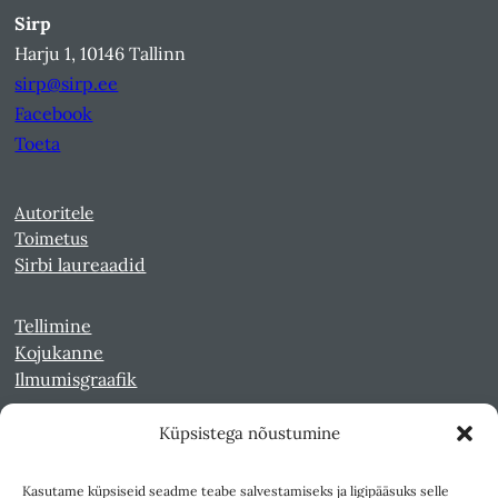
Sirp
Harju 1, 10146 Tallinn
sirp@sirp.ee
Facebook
Toeta
Autoritele
Toimetus
Sirbi laureaadid
Tellimine
Kojukanne
Ilmumisgraafik
Küpsistega nõustumine
Veebiarhiiv
Sirp pdf-failidena Digaris
Kasutame küpsiseid seadme teabe salvestamiseks ja ligipääsuks selle
Kultuurileht 1994-1997