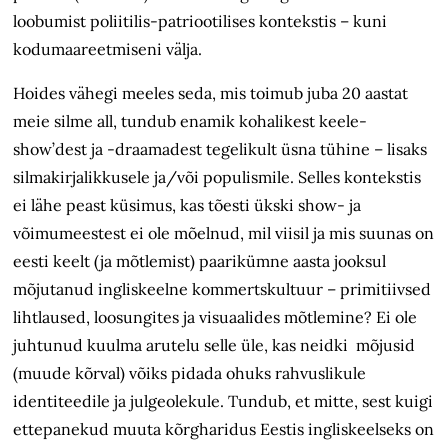
loobumist poliitilis-patriootilises kontekstis – kuni
kodumaareetmiseni välja.
Hoides vähegi meeles seda, mis toimub juba 20 aastat
meie silme all, tundub enamik kohalikest keele-
show’dest ja -draamadest tegelikult üsna tühine – lisaks
silmakirjalikkusele ja/või populismile. Selles kontekstis
ei lähe peast küsimus, kas tõesti ükski show- ja
võimumeestest ei ole mõelnud, mil viisil ja mis suunas on
eesti keelt (ja mõtlemist) paarikümne aasta jooksul
mõjutanud ingliskeelne kommertskultuur – primitiivsed
lihtlaused, loosungites ja visuaalides mõtlemine? Ei ole
juhtunud kuulma arutelu selle üle, kas neidki mõjusid
(muude kõrval) võiks pidada ohuks rahvuslikule
identiteedile ja julgeolekule. Tundub, et mitte, sest kuigi
ettepanekud muuta kõrgharidus Eestis ingliskeelseks on