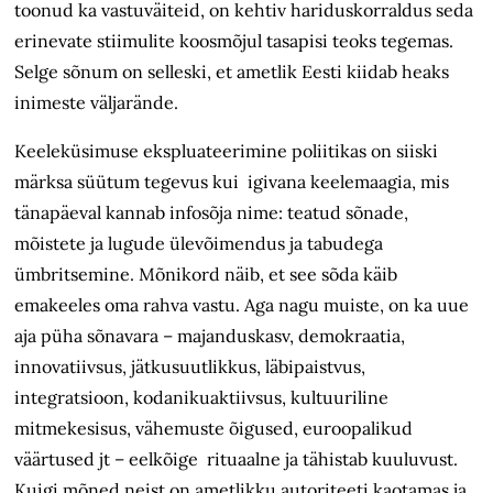
toonud ka vastuväiteid, on kehtiv hariduskorraldus seda
erinevate stiimulite koosmõjul tasapisi teoks tegemas.
Selge sõnum on selleski, et ametlik Eesti kiidab heaks
inimeste väljarände.
Keeleküsimuse ekspluateerimine poliitikas on siiski
märksa süütum tegevus kui igivana keelemaagia, mis
tänapäeval kannab infosõja nime: teatud sõnade,
mõistete ja lugude ülevõimendus ja tabudega
ümbritsemine. Mõnikord näib, et see sõda käib
emakeeles oma rahva vastu. Aga nagu muiste, on ka uue
aja püha sõnavara – majanduskasv, demokraatia,
innovatiivsus, jätkusuutlikkus, läbipaistvus,
integratsioon, kodanikuaktiivsus, kultuuriline
mitmekesisus, vähemuste õigused, euroopalikud
väärtused jt – eelkõige rituaalne ja tähistab kuuluvust.
Kuigi mõned neist on ametlikku autoriteeti kaotamas ja