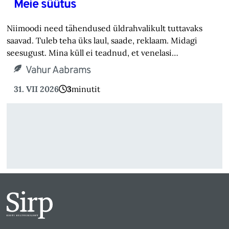
Meie süütus
Niimoodi need tähendused üldrahvalikult tuttavaks
saavad. Tuleb teha üks laul, saade, reklaam. Midagi
seesugust. Mina küll ei teadnud, et venelasi…
Vahur Aabrams
31. VII 2026
3
minutit