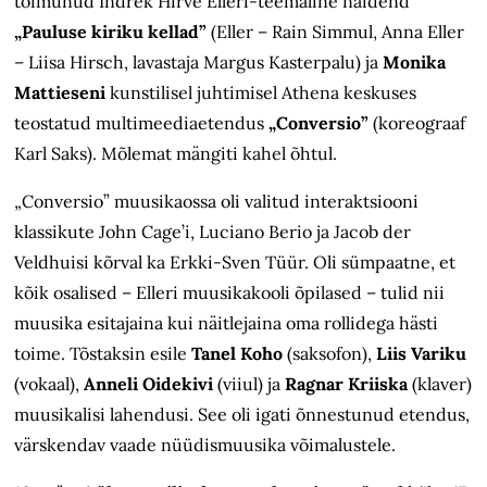
toimunud Indrek Hirve Elleri-teemaline näidend
„Pauluse kiriku kellad”
(Eller – Rain Simmul, Anna Eller
– Liisa Hirsch, lavastaja Margus Kasterpalu) ja
Monika
Mattieseni
kunstilisel juhtimisel Athena keskuses
teostatud multimeediaetendus
„Conversio”
(koreograaf
Karl Saks). Mõlemat mängiti kahel õhtul.
„Conversio” muusikaossa oli valitud interaktsiooni
klassikute John Cage’i, Luciano Berio ja Jacob der
Veldhuisi kõrval ka Erkki-Sven Tüür. Oli sümpaatne, et
kõik osalised – Elleri muusikakooli õpilased – tulid nii
muusika esitajaina kui näitlejaina oma rollidega hästi
toime. Tõstaksin esile
Tanel Koho
(saksofon),
Liis Variku
(vokaal),
Anneli Oidekivi
(viiul) ja
Ragnar Kriiska
(klaver)
muusikalisi lahendusi. See oli igati õnnestunud etendus,
värskendav vaade nüüdismuusika võimalustele.