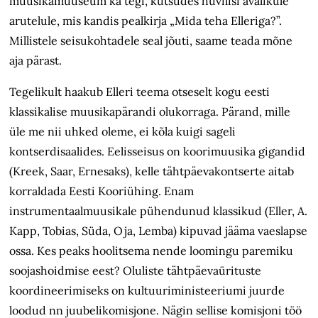
muusikamuuseum ka tegi, kutsudes huvilisi avalikule
arutelule, mis kandis pealkirja „Mida teha Elleriga?”.
Millistele seisukohtadele seal jõuti, saame teada mõne
aja pärast.
Tegelikult haakub Elleri teema otseselt kogu eesti
klassikalise muusikapärandi olukorraga. Pärand, mille
üle me nii uhked oleme, ei kõla kuigi sageli
kontserdisaalides. Eelisseisus on koorimuusika gigandid
(Kreek, Saar, Ernesaks), kelle tähtpäevakontserte aitab
korraldada Eesti Kooriühing. Enam
instrumentaalmuusikale pühendunud klassikud (Eller, A.
Kapp, Tobias, Süda, Oja, Lemba) kipuvad jääma vaeslapse
ossa. Kes peaks hoolitsema nende loomingu paremiku
soojashoidmise eest? Oluliste tähtpäevaürituste
koordineerimiseks on kultuuriministeeriumi juurde
loodud nn juubelikomisjone. Nägin sellise komisjoni töö