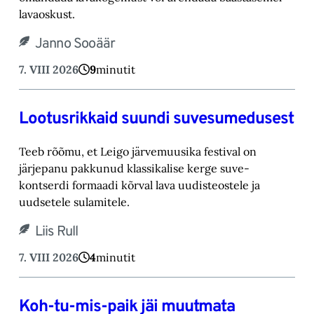
lavaoskust.‎
Janno Sooäär
7. VIII 2026
9
minutit
Lootusrikkaid suundi suvesumedusest
Teeb rõõmu, et Leigo järvemuusika festival on
järjepanu pakkunud klassikalise kerge suve-‎
kontserdi formaadi kõrval lava uudisteostele ja
uudsetele sulamitele.‎
Liis Rull
7. VIII 2026
4
minutit
Koh-tu-mis-paik jäi muutmata