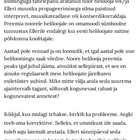
loominguga tähelepanu äratanud noor helilooja või/ja
Elleri muusika propageerimisega silma paistnud
interpreet, muusikateadlane või kontserdikorraldaja.
Preemia noorele heliloojale on omamoodi sümboolne
tunnustus Ellerile endalegi kui eesti heliloojate mitme
põlvkonna koolitajale.
Aastad pole vennad ja on loomulik, et igal aastal pole uue
heliloomingu saak võrdne. Noore helilooja preemia
peaks igal juhul jääma, ainuüksi sellepärast, et see on
ainuke regulaarselt meie heliloojate järelkasvu
esiletõstev auhind. Miks mitte välja anda seda suurema
ajaintervalli tagant, sõltuvalt kogunevast rahast ja
kogunevatest annetest?
Kõikjal, kus midagi tehakse, kerkib ka probleeme. Aegki
teeb oma korrektiive. Selleks, et ummikust üle saada,
tuleb asju laiemalt arutada. Elleri sünnipäeval seda