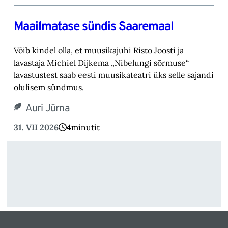
Maailmatase sündis Saaremaal
Võib kindel olla, et muusikajuhi Risto Joosti ja
lavastaja Michiel Dijkema „Nibelungi sõrmuse“
lavastustest saab eesti muusikateatri üks selle sajandi
olulisem sündmus.
Auri Jürna
31. VII 2026
4
minutit