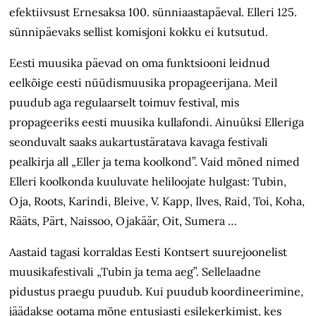
efektiivsust Ernesaksa 100. sünniaastapäeval. Elleri 125.
sünnipäevaks sellist komisjoni kokku ei kutsutud.
Eesti muusika päevad on oma funktsiooni leidnud
eelkõige eesti nüüdismuusika propageerijana. Meil
puudub aga regulaarselt toimuv festival, mis
propageeriks eesti muusika kullafondi. Ainuüksi Elleriga
seonduvalt saaks aukartustäratava kavaga festivali
pealkirja all „Eller ja tema koolkond”. Vaid mõned nimed
Elleri koolkonda kuuluvate heliloojate hulgast: Tubin,
Oja, Roots, Karindi, Bleive, V. Kapp, Ilves, Raid, Toi, Koha,
Rääts, Pärt, Naissoo, Ojakäär, Oit, Sumera …
Aastaid tagasi korraldas Eesti Kontsert suurejoonelist
muusikafestivali „Tubin ja tema aeg”. Sellelaadne
pidustus praegu puudub. Kui puudub koordineerimine,
jäädakse ootama mõne entusiasti esilekerkimist, kes