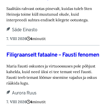
Saalitäis rahvast ootas pinevalt, kuidas tuleb Sten
Heinoja toime küll muutunud olude, kuid
‎interpreedi suhtes endiselt kõrgete ootustega.‎
Säde Einasto
7. VIII 2026
4
minutit
Filigraanselt fataalne – Fausti fenomen
Maria Fausti oskustes ja virtuoossuses pole põhjust
kahelda, kuid need üksi ei tee temast ‎veel Fausti.
Fausti teeb temast lõõmav sisemine vajadus ja oskus
rääkida lugu.‎
Aurora Ruus
7. VIII 2026
4
minutit