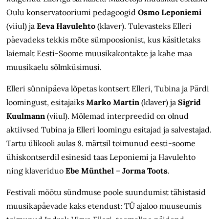
Oulu konservatooriumi pedagoogid
Osmo Leponiemi
(viiul) ja
Eeva Havulehto
(klaver). Tulevasteks Elleri
päevadeks tekkis mõte sümpoosionist, kus käsitletaks
laiemalt Eesti-Soome muusikakontakte ja kahe maa
muusikaelu sõlmküsimusi.
Elleri sünnipäeva lõpetas kontsert Elleri, Tubina ja Pärdi
loomingust, esitajaiks
Marko Martin
(klaver) ja
Sigrid
Kuulmann
(viiul). Mõlemad interpreedid on olnud
aktiivsed Tubina ja Elleri loomingu esitajad ja salvestajad.
Tartu ülikooli aulas 8. märtsil toimunud eesti-soome
ühiskontserdil esinesid taas Leponiemi ja Havulehto
ning klaveriduo
Ebe Münthel
–
Jorma Toots
.
Festivali mõõtu sündmuse poole suundumist tähistasid
muusikapäevade kaks etendust: TÜ ajaloo muuseumis