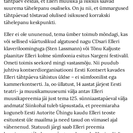
tähtpäev eeldas, et Elleri muusika ja isiksus saavad
suurema tähelepanu osaliseks. On ju nii, et ümmargused
tähtpäevad tõstavad olulised isiksused korrakski
tähelepanu keskpunkti.
Eller ei ole ununenud, tema ümber toimub mõndagi, kas
või sellised väärtuslikud algatused nagu CDsari Elleri
klaveriloominguga (Sten Lassmann) või Tõnu Kaljuste
plaanitav Elleri kolme sümfoonia esitus Nargeni festivalil.
Ometi toimis seekord mingi vastasmõju. Nii puudub
juhtiva kontserdiorganisatiooni Eesti Kontsert kavades
Elleri tähtpäeva tähistus üldse – ei sümfoonilist ega
kammerkontserti. Ja, oo üllatust, 14 aastat järjest Eesti
teatri- ja muusikamuuseumi välja antav Elleri
muusikapreemia jäi just tema 125. sünniaastapäeval välja
andmata! Siinkohal tuleb täpsustada, et preemiaraha
koguneb Eesti Autorite Ühingu kaudu Elleri teoste
esitustest üle maailma ja need tasud on viimasel ajal
vähenenud. Statuudi järgi saab Elleri preemia