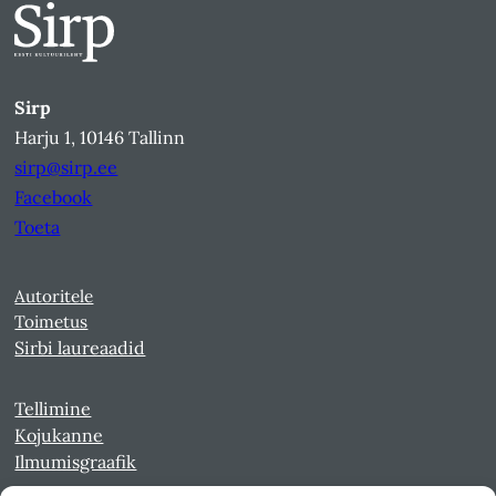
Sirp
Harju 1, 10146 Tallinn
sirp@sirp.ee
Facebook
Toeta
Autoritele
Toimetus
Sirbi laureaadid
Tellimine
Kojukanne
Ilmumisgraafik