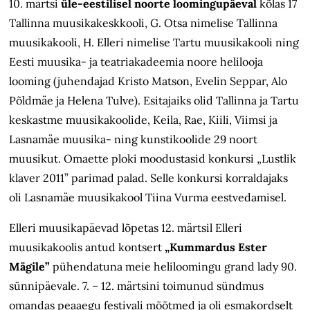
10. märtsi
üle-eestilisel noorte loomingupäeval
kõlas 17
Tallinna muusikakeskkooli, G. Otsa nimelise Tallinna
muusikakooli, H. Elleri nimelise Tartu muusikakooli ning
Eesti muusika- ja teatriakadeemia noore helilooja
looming (juhendajad Kristo Matson, Evelin Seppar, Alo
Põldmäe ja Helena Tulve). Esitajaiks olid Tallinna ja Tartu
keskastme muusikakoolide, Keila, Rae, Kiili, Viimsi ja
Lasnamäe muusika- ning kunstikoolide 29 noort
muusikut. Omaette ploki moodustasid konkursi „Lustlik
klaver 2011” parimad palad. Selle konkursi korraldajaks
oli Lasnamäe muusikakool Tiina Vurma eestvedamisel.
Elleri muusikapäevad lõpetas 12. märtsil Elleri
muusikakoolis antud kontsert
„Kummardus Ester
Mägile”
pühendatuna meie heliloomingu grand lady 90.
sünnipäevale. 7. – 12. märtsini toimunud sündmus
omandas peaaegu festivali mõõtmed ja oli esmakordselt