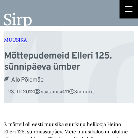
õ
Liigu
sisu
juurde
MUUSIKA
Mõttepudemeid Elleri 125.
sünnipäeva ümber
Alo Põldmäe
23. III 2012
Vaatamisi
411
3
minutit
7. märtsil oli eesti muusika suurkuju helilooja Heino
Elleri 125. sünniaastapäev. Meie muusikaloo nii oluline