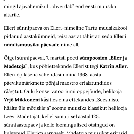
mingil ajavahemikul „ohverdab” end eesti muusika
altarile.
Elleri sünnipäeva on Elleri-nimeline Tartu muusikakool
pidanud aastakümneid, teist aastat tähistati seda
Elleri
nüüdismuusika päevade
nime all.
Õigel sünnipäeval, 7. märtsil peeti
sümpoosion „Eller ja
Madetoja”
, kus põhiettekande Ellerist tegi
Katrin Aller
.
Elleri õpilasena vahendasin mina 1968. aasta
päevikumärkmete põhjal maestro erialatundides
räägitut. Oulu konservatooriumi õppejõude, helilooja
Yrjö Mikkoneni
käsitles oma ettekandes „Seesmiste
häälte üle mõtiskleja” soome muusika klassikut helilooja
Leevi Madetojat, kellel samuti sel aastal 125.
sünniaastapäev ja kelle loomingulised otsingud on
kulgenud Elleriga sarnaselt. Madetoja muusikat esitasid