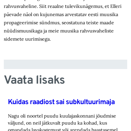
rahvusvaheline. Siit reaalne tulevikunägemus, et Elleri
päevade näol on kujunemas arvestatav eesti muusika
propageerimise sündmus, seostatuna teiste maade
nüüdismuusikaga ja meie muusika rahvusvaheliste
sidemete uurimisega.
Vaata lisaks
Kuidas raadiost sai subkultuurimaja
Nagu oli noortel puudu kuulajaskonnani jõudmise
väljund, on neil jätkuvalt puudu ka kohad, ‎kus
omandada lavakogemust või arendada baastasemel