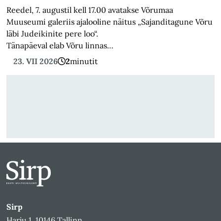
Reedel, 7. augustil kell 17.00 avatakse Võrumaa
Muuseumi galeriis ajalooline näitus „Sajanditagune Võru
läbi Judeikinite pere loo“.
Tänapäeval elab Võru linnas…
23. VII 2026
2
minutit
Sirp
Harju 1, 10146 Tallinn