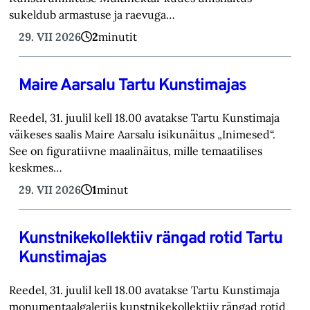
sukeldub armastuse ja raevuga…
29. VII 2026
2
minutit
Maire Aarsalu Tartu Kunstimajas
Reedel, 31. juulil kell 18.00 avatakse Tartu Kunstimaja
väikeses saalis Maire Aarsalu isikunäitus „Inimesed“.
See on figuratiivne maalinäitus, mille temaatilises
keskmes…
29. VII 2026
1
minut
Kunstnikekollektiiv rängad rotid Tartu
Kunstimajas
Reedel, 31. juulil kell 18.00 avatakse Tartu Kunstimaja
monumentaalgaleriis kunstnikekollektiiv rängad rotid