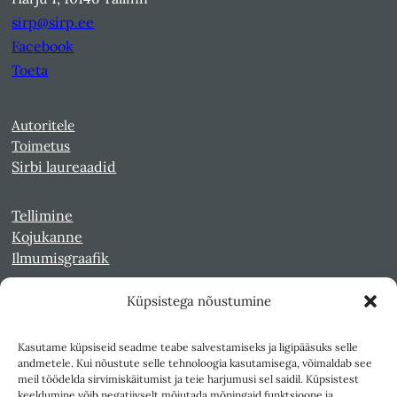
sirp@sirp.ee
Facebook
Toeta
Autoritele
Toimetus
Sirbi laureaadid
Tellimine
Kojukanne
Ilmumisgraafik
Küpsistega nõustumine
Veebiarhiiv
Sirp pdf-failidena Digaris
Kasutame küpsiseid seadme teabe salvestamiseks ja ligipääsuks selle
Kultuurileht 1994-1997
andmetele. Kui nõustute selle tehnoloogia kasutamisega, võimaldab see
Reede 1989-1990
meil töödelda sirvimiskäitumist ja teie harjumusi sel saidil. Küpsistest
Sirp ja Vasar 1940-1989
keeldumine võib negatiivselt mõjutada mõningaid funktsioone ja