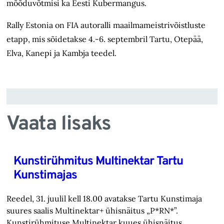
mõõduvõtmisi ka Eesti Kubermangus.
Rally Estonia on FIA autoralli maailmameistrivõistluste
etapp, mis sõidetakse 4.-6. septembril Tartu, Otepää,
Elva, Kanepi ja Kambja teedel.
Vaata lisaks
Kunstirühmitus Multinektar Tartu
Kunstimajas
Reedel, 31. juulil kell 18.00 avatakse Tartu Kunstimaja
suures saalis Multinektar+ ühisnäitus „P*RN*”.
Kunstirühmituse Multinektar kuues ühisnäitus