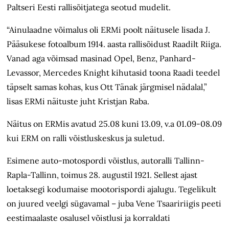
Paltseri Eesti rallisõitjatega seotud mudelit.
“Ainulaadne võimalus oli ERMi poolt näitusele lisada J.
Pääsukese fotoalbum 1914. aasta rallisõidust Raadilt Riiga.
Vanad aga võimsad masinad Opel, Benz, Panhard-
Levassor, Mercedes Knight kihutasid toona Raadi teedel
täpselt samas kohas, kus Ott Tänak järgmisel nädalal,”
lisas ERMi näituste juht Kristjan Raba.
Näitus on ERMis avatud 25.08 kuni 13.09, v.a 01.09-08.09
kui ERM on ralli võistluskeskus ja suletud.
Esimene auto-motospordi võistlus, autoralli Tallinn-
Rapla-Tallinn, toimus 28. augustil 1921. Sellest ajast
loetaksegi kodumaise mootorispordi ajalugu. Tegelikult
on juured veelgi sügavamal – juba Vene Tsaaririigis peeti
eestimaalaste osalusel võistlusi ja korraldati