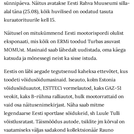
sünnipäeva. Näitus avatakse Eesti Rahva Muuseumi silla-
alal täna (25.08), kõik huvilised on oodatud tasuta
kuraatorituurile kell 15.
Näitusel on mitukümmend Eesti mootorispordi olulist
eksponaati, mis kõik on ERMi toodud Turbas asuvast
MOMUst. Masinaid saab lähedalt uudistada, oma käega
katsuda ja mõnessegi neist ka sisse istuda.
Eestis on läbi aegade tegutsenud kaheksa ettevõtet, kus
toodeti võidusõidumasinaid. Iseauto, kolm Estonia
võidusõiduautot, ESTTECi vormelautod, kaks GAZ-51
veokit, kaks B-rühma ralliautot, hulk mootorrattaid on
vaid osa näitusenimekirjast. Näha saab mitme
legendaarse Eesti sportlase sõidukeid, sh Luule Tulli
võistlusratast. Täismõõdus autode, tsiklite jm kõrval on
vaatamiseks väljas sadakond kollektsionäär Rauno