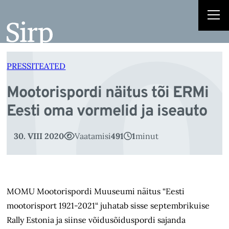
o
Liigu
sisu
juurde
PRESSITEATED
Mootorispordi näitus tõi ERMi
Eesti oma vormelid ja iseauto
30. VIII 2020
Vaatamisi
491
1
minut
MOMU Mootorispordi Muuseumi näitus “Eesti
mootorisport 1921-2021“ juhatab sisse septembrikuise
Rally Estonia ja siinse võidusõiduspordi sajanda