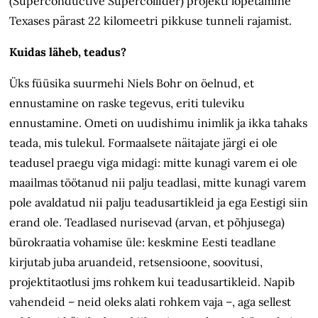
(Superconductive Supercollider) projekti lõpetamine
Texases pärast 22 kilomeetri pikkuse tunneli rajamist.
Kuidas läheb, teadus?
Üks füüsika suurmehi Niels Bohr on öelnud, et
ennustamine on raske tegevus, eriti tuleviku
ennustamine. Ometi on uudishimu inimlik ja ikka tahaks
teada, mis tulekul. Formaalsete näitajate järgi ei ole
teadusel praegu viga midagi: mitte kunagi varem ei ole
maailmas töötanud nii palju teadlasi, mitte kunagi varem
pole avaldatud nii palju teadusartikleid ja ega Eestigi siin
erand ole. Teadlased nurisevad (arvan, et põhjusega)
bürokraatia vohamise üle: keskmine Eesti teadlane
kirjutab juba aruandeid, retsensioone, soovitusi,
projektitaotlusi jms rohkem kui teadusartikleid. Napib
vahendeid – neid oleks alati rohkem vaja –, aga sellest