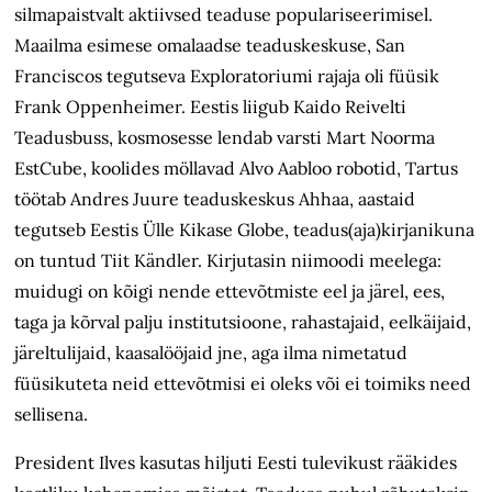
silmapaistvalt aktiivsed teaduse populariseerimisel.
Maailma esimese omalaadse teaduskeskuse, San
Franciscos tegutseva Exploratoriumi rajaja oli füüsik
Frank Oppenheimer. Eestis liigub Kaido Reivelti
Teadusbuss, kosmosesse lendab varsti Mart Noorma
EstCube, koolides möllavad Alvo Aabloo robotid, Tartus
töötab Andres Juure teaduskeskus Ahhaa, aastaid
tegutseb Eestis Ülle Kikase Globe, teadus(aja)kirjanikuna
on tuntud Tiit Kändler. Kirjutasin niimoodi meelega:
muidugi on kõigi nende ettevõtmiste eel ja järel, ees,
taga ja kõrval palju institutsioone, rahastajaid, eelkäijaid,
järeltulijaid, kaasalööjaid jne, aga ilma nimetatud
füüsikuteta neid ettevõtmisi ei oleks või ei toimiks need
sellisena.
President Ilves kasutas hiljuti Eesti tulevikust rääkides