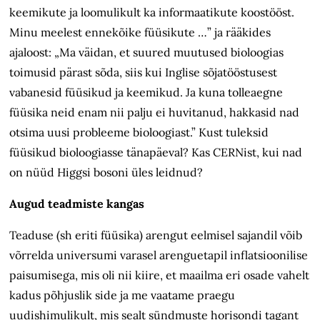
keemikute ja loomulikult ka informaatikute koostööst.
Minu meelest ennekõike füüsikute …” ja rääkides
ajaloost: „Ma väidan, et suured muutused bioloogias
toimusid pärast sõda, siis kui Inglise sõjatööstusest
vabanesid füüsikud ja keemikud. Ja kuna tolleaegne
füüsika neid enam nii palju ei huvitanud, hakkasid nad
otsima uusi probleeme bioloogiast.” Kust tuleksid
füüsikud bioloogiasse tänapäeval? Kas CERNist, kui nad
on nüüd Higgsi bosoni üles leidnud?
Augud teadmiste kangas
Teaduse (sh eriti füüsika) arengut eelmisel sajandil võib
võrrelda universumi varasel arenguetapil inflatsioonilise
paisumisega, mis oli nii kiire, et maailma eri osade vahelt
kadus põhjuslik side ja me vaatame praegu
uudishimulikult, mis sealt sündmuste horisondi tagant