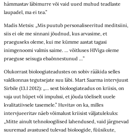
hämmastav läbimurre või vaid uued muhud teadlaste
laupadel, ma ei tea.”
Madis Metsis: „Mis puutub personaliseeritud meditsiini,
siis ei ole me sinnani jõudnud, kus arvasime, et
praeguseks oleme, kui me kümme aastat tagasi
inimgenoomi valmis saime. … võitluses HIViga oleme
praeguse seisuga ebaõnnestunud …”
Olukorrast bioloogiateadustes on sobiv rääkida selles
valdkonnas tegutsejate suu läbi. Mart Saarma intervjuust
Sirbile (13.I 2012): „… sest bioloogiateadus on kriisis, on
vaja uut hüpet või impulssi, et jõuda tõeliselt uuele
kvalitatiivsele tasemele.” Huvitav on ka, milles
intervjueeritav näeb võimalust kriisist väljatulekuks:
„Mitte ainult tehnoloogilised lahendused, vaid järgnevad
suuremad avastused tulevad bioloogide, füüsikute,