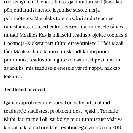
rohkemgi häirib ebastabiilsus ja muudatused (kas alati
põhjendatud?) nende jagamise süsteemis ja
põhimõtetes. Mis oleks tulemus, kui anda teaduse
rahastamistaotlused eelretsenseerida inimesele tänavalt,
nt tädi Maalile? Kas ja milliseid teadusprojekte toetaksid
Hooandja-Kickstarteri tüüpi ettevõtmised? Tädi Maali
tädi Maaliks, kuid laiema ühiskondliku dispuudi
puudumist teadusuuringute temaatikast pean ma küll
asjaoluks, mis teadusele enesele varsti näppu hakkab
lõikama.
Teadlased arvavad
Igapäevaprobleemide kõrval on vähe juttu olnud
teadus(t)e sisulistest probleemidest. Ajakiri Tarkade
Klubi, kui ta meil oli, sai kõige muu tunnustust vääriva
kõrval hakkama toreda ettevõtmisega: võttis oma 2010.