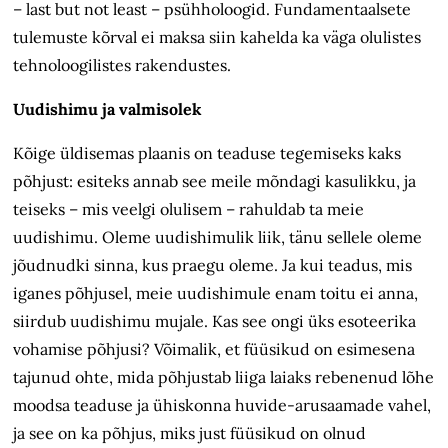
– last but not least – psühholoogid. Fundamentaalsete
tulemuste kõrval ei maksa siin kahelda ka väga olulistes
tehnoloogilistes rakendustes.
Uudishimu ja valmisolek
Kõige üldisemas plaanis on teaduse tegemiseks kaks
põhjust: esiteks annab see meile mõndagi kasulikku, ja
teiseks – mis veelgi olulisem – rahuldab ta meie
uudishimu. Oleme uudishimulik liik, tänu sellele oleme
jõudnudki sinna, kus praegu oleme. Ja kui teadus, mis
iganes põhjusel, meie uudishimule enam toitu ei anna,
siirdub uudishimu mujale. Kas see ongi üks esoteerika
vohamise põhjusi? Võimalik, et füüsikud on esimesena
tajunud ohte, mida põhjustab liiga laiaks rebenenud lõhe
moodsa teaduse ja ühiskonna huvide-arusaamade vahel,
ja see on ka põhjus, miks just füüsikud on olnud