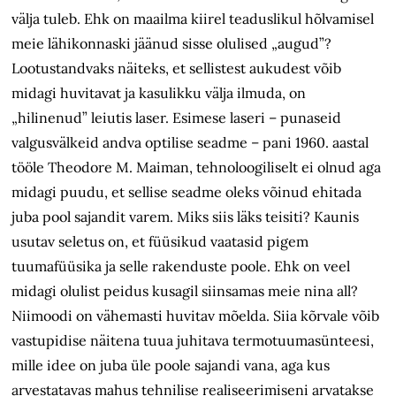
välja tuleb. Ehk on maailma kiirel teaduslikul hõlvamisel
meie lähikonnaski jäänud sisse olulised „augud”?
Lootustandvaks näiteks, et sellistest aukudest võib
midagi huvitavat ja kasulikku välja ilmuda, on
„hilinenud” leiutis laser. Esimese laseri – punaseid
valgusvälkeid andva optilise seadme – pani 1960. aastal
tööle Theodore M. Maiman, tehnoloogiliselt ei olnud aga
midagi puudu, et sellise seadme oleks võinud ehitada
juba pool sajandit varem. Miks siis läks teisiti? Kaunis
usutav seletus on, et füüsikud vaatasid pigem
tuumafüüsika ja selle rakenduste poole. Ehk on veel
midagi olulist peidus kusagil siinsamas meie nina all?
Niimoodi on vähemasti huvitav mõelda. Siia kõrvale võib
vastupidise näitena tuua juhitava termotuumasünteesi,
mille idee on juba üle poole sajandi vana, aga kus
arvestatavas mahus tehnilise realiseerimiseni arvatakse