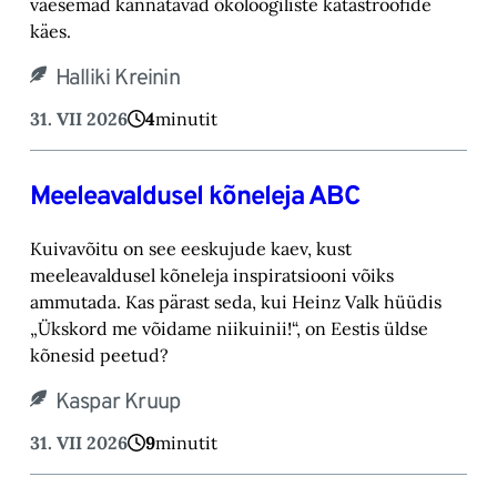
vaesemad kannatavad ökoloogiliste katastroofide
käes.
Halliki Kreinin
31. VII 2026
4
minutit
Meeleavaldusel kõneleja ABC
Kuivavõitu on see eeskujude kaev, kust
meeleavaldusel kõneleja inspiratsiooni võiks
ammutada. Kas pärast seda, kui Heinz Valk hüüdis
„Ükskord me võidame niikuinii!“, on Eestis üldse
kõnesid peetud?
Kaspar Kruup
31. VII 2026
9
minutit