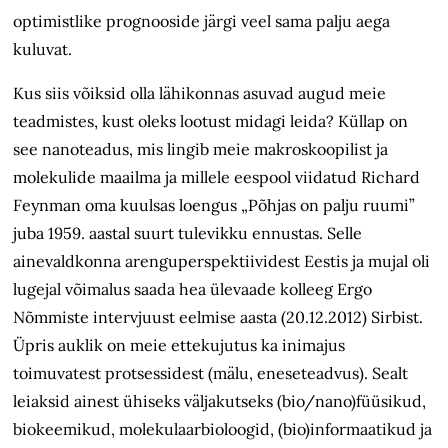
optimistlike prognooside järgi veel sama palju aega
kuluvat.
Kus siis võiksid olla lähikonnas asuvad augud meie
teadmistes, kust oleks lootust midagi leida? Küllap on
see nanoteadus, mis lingib meie makroskoopilist ja
molekulide maailma ja millele eespool viidatud Richard
Feynman oma kuulsas loengus „Põhjas on palju ruumi”
juba 1959. aastal suurt tulevikku ennustas. Selle
ainevaldkonna arenguperspektiividest Eestis ja mujal oli
lugejal võimalus saada hea ülevaade kolleeg Ergo
Nõmmiste intervjuust eelmise aasta (20.12.2012) Sirbist.
Üpris auklik on meie ettekujutus ka inimajus
toimuvatest protsessidest (mälu, eneseteadvus). Sealt
leiaksid ainest ühiseks väljakutseks (bio/nano)füüsikud,
biokeemikud, molekulaarbioloogid, (bio)informaatikud ja