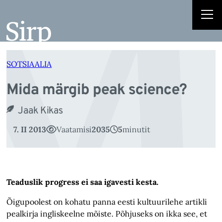
M
Liigu
sisu
juurde
SOTSIAALIA
Mida märgib peak science?
Jaak Kikas
7. II 2013
Vaatamisi
2035
5
minutit
Teaduslik progress ei saa igavesti kesta.
Õigupoolest on kohatu panna eesti kultuurilehe artikli
pealkirja ingliskeelne mõiste. Põhjuseks on ikka see, et