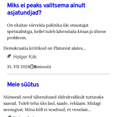
Miks ei peaks valitsema ainult
asjatundjad?
On eksitav võrrelda poliitika üle otsustajat
spetsialistiga, kellel tuleb lahendada kitsas ja ühene
probleem.
Demokraatia kriitikud on Platonist alates…
Holger Kiik
31. VII 2026
6
minutit
Meie süütus
Niimoodi need tähendused üldrahvalikult tuttavaks
saavad. Tuleb teha üks laul, saade, reklaam. Midagi
seesugust. Mina küll ei teadnud, et venelasi…