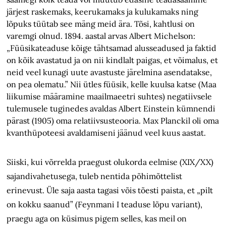
järjest raskemaks, keerukamaks ja kulukamaks ning
lõpuks tüütab see mäng meid ära. Tõsi, kahtlusi on
varemgi olnud. 1894. aastal arvas Albert Michelson:
„Füüsikateaduse kõige tähtsamad alusseadused ja faktid
on kõik avastatud ja on nii kindlalt paigas, et võimalus, et
neid veel kunagi uute avastuste järelmina asendatakse,
on pea olematu.” Nii ütles füüsik, kelle kuulsa katse (Maa
liikumise määramine maailmaeetri suhtes) negatiivsele
tulemusele tuginedes avaldas Albert Einstein kümnendi
pärast (1905) oma relatiivsusteooria. Max Planckil oli oma
kvanthüpoteesi avaldamiseni jäänud veel kuus aastat.
Siiski, kui võrrelda praegust olukorda eelmise (XIX/XX)
sajandivahetusega, tuleb nentida põhimõttelist
erinevust. Üle saja aasta tagasi võis tõesti paista, et „pilt
on kokku saanud” (Feynmani I teaduse lõpu variant),
praegu aga on küsimus pigem selles, kas meil on