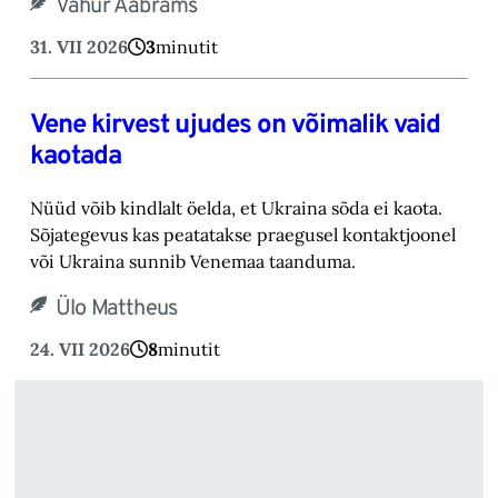
Vahur Aabrams
31. VII 2026
3
minutit
Vene kirvest ujudes on võimalik vaid
kaotada
Nüüd võib kindlalt öelda, et Ukraina sõda ei kaota.
Sõjategevus kas peatatakse praegusel kontaktjoonel
või Ukraina sunnib Venemaa taanduma.
Ülo Mattheus
24. VII 2026
8
minutit