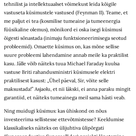
tehnilist ja intellektuaalset võimekust leida kõigile
vastuseta küsimustele vastused (Feynman II). Teame, et
me paljut ei tea (kosmilise tumeaine ja tumeenergia
füüsikaline olemus), mõnikord ei oska isegi küsimusi
õigesti sõnastada (inimaju funktsioneerimisega seotud
probleemid). Omaette küsimus on, kas mõne sellise
suure probleemi lahendamine annab meile ka praktilist
kasu. Jälle võib näiteks tuua Michael Faraday kuulsa
vastuse Briti rahandusministri küsimusele elektri
praktilisest kasust: „Ühel päeval, Sir, võite selle
maksustada!” Asjaolu, et nii läkski, ei anna paraku mingit
garantiid, et näiteks tumeainega meil sama hästi veab.
Ning muidugi küsimus: kas ühiskond on nõus
investeerima sellistesse ettevõtmistesse? Keeldumise
klassikaliseks näiteks on ülijuhtiva ülipõrgati