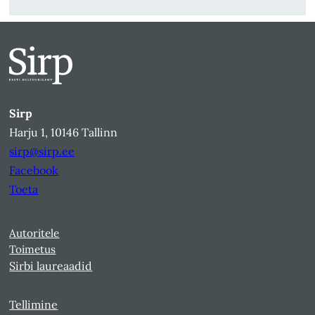
Sirp
Harju 1, 10146 Tallinn
sirp@sirp.ee
Facebook
Toeta
Autoritele
Toimetus
Sirbi laureaadid
Tellimine