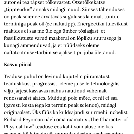
autor ei tea täpset tõlkevastet. Otsetõlkekatse
„tippteadus” annaks midagi muud. Siinses tähenduses
on peak science arvatavas suguluses laiemalt tuntud
terminiga peak oil (ee naftatipp). Energeetika tulevikust
rääkides ei saa me üle ega ümber tõsiasjast, et
fossiilkütuste varud maakeral on lõpliku suurusega ja
kunagi ammenduvad, ja et nüüdseks oleme
naftatootmise-tarbimise ajalise tipu juba ületanud.
Kasvu piirid
Teaduse puhul on levinud kujutelm piiramatust
teaduslikust progressist, oleme ju selle tehnoloogilisi
vilju järjest kasvavas mahus nautinud vähemalt
renessansist alates. Muidugi pole mõte, et nii ei saa
igavesti kesta (ega ka termin peak science), midagi
originaalset. Üks füüsika kuldsajandi suurmehi, nobelist
Richard Feynman näeb oma raamatus „The Character of
Physical Law” teaduse ees kaht võimalust: me kas
saamegi kõik teada või muutub edasine teadasaamine