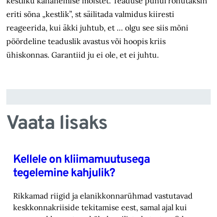
kestliku kahanemise mõistet. Teaduse puhul rõhutaksin
eriti sõna „kestlik”, st säilitada valmidus kiiresti
reageerida, kui äkki juhtub, et … olgu see siis mõni
pöördeline teaduslik avastus või hoopis kriis
ühiskonnas. Garantiid ju ei ole, et ei juhtu.
Vaata lisaks
Kellele on kliimamuutusega
tegelemine kahjulik?
Rikkamad riigid ja elanikkonnarühmad vastutavad
keskkonnakriiside tekitamise eest, samal ajal kui