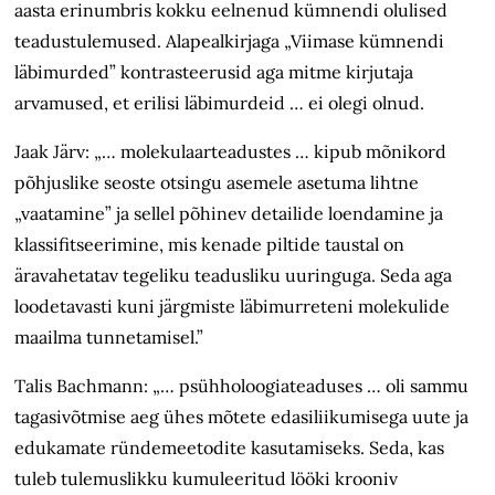
aasta erinumbris kokku eelnenud kümnendi olulised
teadustulemused. Alapealkirjaga „Viimase kümnendi
läbimurded” kontrasteerusid aga mitme kirjutaja
arvamused, et erilisi läbimurdeid … ei olegi olnud.
Jaak Järv: „… molekulaarteadustes … kipub mõnikord
põhjuslike seoste otsingu asemele asetuma lihtne
„vaatamine” ja sellel põhinev detailide loendamine ja
klassifitseerimine, mis kenade piltide taustal on
äravahetatav tegeliku teadusliku uuringuga. Seda aga
loodetavasti kuni järgmiste läbimurreteni molekulide
maailma tunnetamisel.”
Talis Bachmann: „… psühholoogiateaduses … oli sammu
tagasivõtmise aeg ühes mõtete edasiliikumisega uute ja
edukamate ründemeetodite kasutamiseks. Seda, kas
tuleb tulemuslikku kumuleeritud lööki krooniv