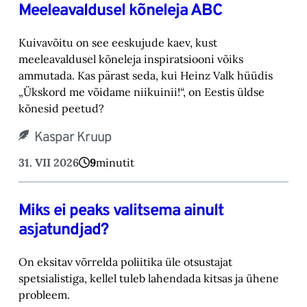
Meeleavaldusel kõneleja ABC
Kuivavõitu on see eeskujude kaev, kust
meeleavaldusel kõneleja inspiratsiooni võiks
ammutada. Kas pärast seda, kui Heinz Valk hüüdis
„Ükskord me võidame niikuinii!“, on Eestis üldse
kõnesid peetud?
Kaspar Kruup
31. VII 2026
9
minutit
Miks ei peaks valitsema ainult
asjatundjad?
On eksitav võrrelda poliitika üle otsustajat
spetsialistiga, kellel tuleb lahendada kitsas ja ühene
probleem.