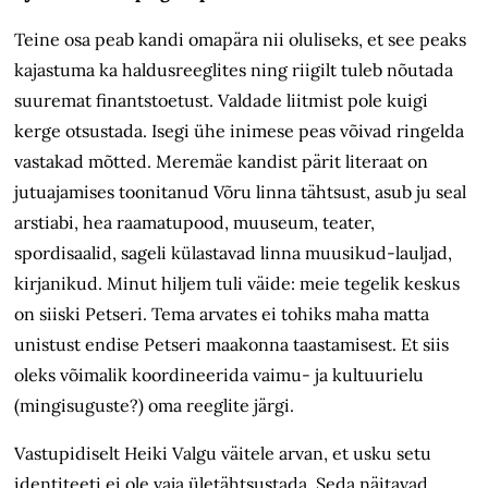
Teine osa peab kandi omapära nii oluliseks, et see peaks
kajastuma ka haldusreeglites ning riigilt tuleb nõutada
suuremat finantstoetust. Valdade liitmist pole kuigi
kerge otsustada. Isegi ühe inimese peas võivad ringelda
vastakad mõtted. Meremäe kandist pärit literaat on
jutuajamises toonitanud Võru linna tähtsust, asub ju seal
arstiabi, hea raamatupood, muuseum, teater,
spordisaalid, sageli külastavad linna muusikud-lauljad,
kirjanikud. Minut hiljem tuli väide: meie tegelik keskus
on siiski Petseri. Tema arvates ei tohiks maha matta
unistust endise Petseri maakonna taastamisest. Et siis
oleks võimalik koordineerida vaimu- ja kultuurielu
(mingisuguste?) oma reeglite järgi.
Vastupidiselt Heiki Valgu väitele arvan, et usku setu
identiteeti ei ole vaja ületähtsustada. Seda näitavad