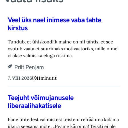
Veel üks nael inimese vaba tahte
kirstus
Tundub, et ühiskondlik maine on nii tähtis, et see
osutub vaata et suurimaks motivaatoriks, ‎mille nimel
ollakse valmis ka eluga riskima.‎
Priit Penjam
7. VIII 2026
11
minutit
Teejuht võimujanusele
liberaalihakatisele
Pane ühtedest valimistest teisteni refräänina kõlama
üks ja seesama mõte: „Peame kärpima! ‎Teisiti ei ole