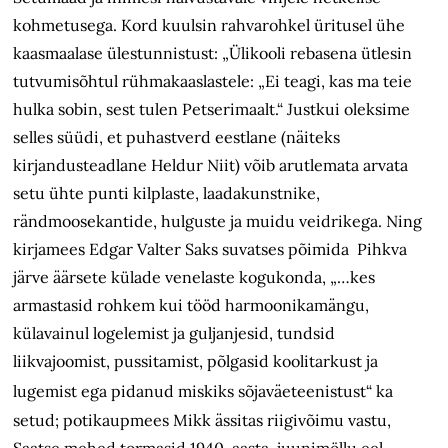
kohmetusega. Kord kuulsin rahvarohkel üritusel ühe
kaasmaalase ülestunnistust: „Ülikooli rebasena ütlesin
tutvumisõhtul rühmakaaslastele: „Ei teagi, kas ma teie
hulka sobin, sest tulen Petserimaalt.“ Justkui oleksime
selles süüdi, et puhastverd eestlane (näiteks
kirjandusteadlane Heldur Niit) võib arutlemata arvata
setu ühte punti kilplaste, laadakunstnike,
rändmoosekantide, hulguste ja muidu veidrikega. Ning
kirjamees Edgar Valter Saks suvatses põimida Pihkva
järve äärsete külade venelaste kogukonda, „…kes
armastasid rohkem kui tööd harmoonikamängu,
külavainul logelemist ja guljanjesid, tundsid
liikvajoomist, pussitamist, põlgasid koolitarkust ja
lugemist ega pidanud miskiks sõjaväeteenistust“
ka
setud; potikaupmees Mikk ässitas riigivõimu vastu,
Saatse mehed tormasid 1940. aasta. juunimöllu eel