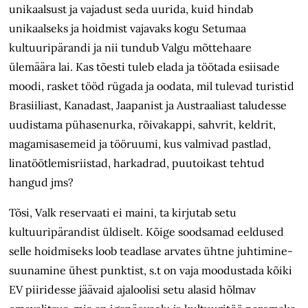
unikaalsust ja vajadust seda uurida, kuid hindab
unikaalseks ja hoidmist vajavaks kogu Setumaa
kultuuripärandi ja nii tundub Valgu mõttehaare
ülemäära lai. Kas tõesti tuleb elada ja töötada esiisade
moodi, rasket tööd rügada ja oodata, mil tulevad turistid
Brasiiliast, Kanadast, Jaapanist ja Austraaliast taludesse
uudistama pühasenurka, rõivakappi, sahvrit, keldrit,
magamisasemeid ja tööruumi, kus valmivad pastlad,
linatöötlemisriistad, harkadrad, puutoikast tehtud
hangud jms?
Tõsi, Valk reservaati ei maini, ta kirjutab setu
kultuuripärandist üldiselt. Kõige soodsamad eeldused
selle hoidmiseks loob teadlase arvates ühtne juhtimine-
suunamine ühest punktist, s.t on vaja moodustada kõiki
EV piiridesse jäävaid ajaloolisi setu alasid hõlmav