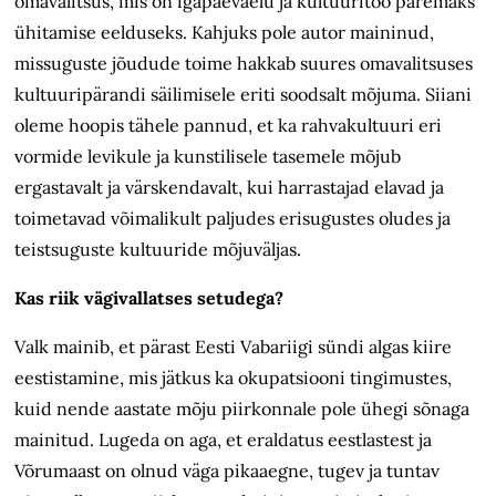
omavalitsus, mis on igapäevaelu ja kultuuritöö paremaks
ühitamise eelduseks. Kahjuks pole autor maininud,
missuguste jõudude toime hakkab suures omavalitsuses
kultuuripärandi säilimisele eriti soodsalt mõjuma. Siiani
oleme hoopis tähele pannud, et ka rahvakultuuri eri
vormide levikule ja kunstilisele tasemele mõjub
ergastavalt ja värskendavalt, kui harrastajad elavad ja
toimetavad võimalikult paljudes erisugustes oludes ja
teistsuguste kultuuride mõjuväljas.
Kas riik vägivallatses setudega?
Valk mainib, et pärast Eesti Vabariigi sündi algas kiire
eestistamine, mis jätkus ka okupatsiooni tingimustes,
kuid nende aastate mõju piirkonnale pole ühegi sõnaga
mainitud. Lugeda on aga, et eraldatus eestlastest ja
Võrumaast on olnud väga pikaaegne, tugev ja tuntav