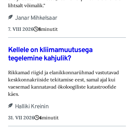
lihtsalt võimalik.“‎
Janar Mihkelsaar
7. VIII 2026
8
minutit
Kellele on kliimamuutusega
tegelemine kahjulik?
Rikkamad riigid ja elanikkonnarühmad vastutavad
keskkonnakriiside tekitamise eest, samal ajal kui
vaesemad kannatavad ökoloogiliste katastroofide
käes.
Halliki Kreinin
31. VII 2026
4
minutit