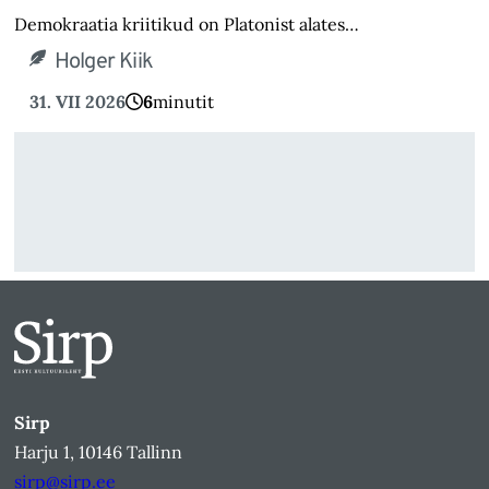
Demokraatia kriitikud on Platonist alates…
Holger Kiik
31. VII 2026
6
minutit
Sirp
Harju 1, 10146 Tallinn
sirp@sirp.ee