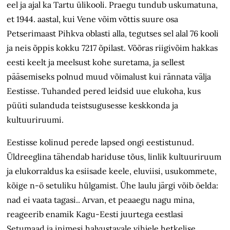
eel ja ajal ka Tartu ülikooli. Praegu tundub uskumatuna,
et 1944. aastal, kui Vene võim võttis suure osa
Petserimaast Pihkva oblasti alla, tegutses sel alal 76 kooli
ja neis õppis kokku 7217 õpilast. Võõras riigivõim hakkas
eesti keelt ja meelsust kohe suretama, ja sellest
pääsemiseks polnud muud võimalust kui rännata välja
Eestisse. Tuhanded pered leidsid uue elukoha, kus
püüti sulanduda teistsugusesse keskkonda ja
kultuuriruumi.
Eestisse kolinud perede lapsed ongi eestistunud.
Üldreeglina tähendab hariduse tõus, linlik kultuuriruum
ja elukorraldus ka esiisade keele, eluviisi, usukommete,
kõige n-ö setuliku hülgamist. Ühe laulu järgi võib öelda:
nad ei vaata tagasi.. Arvan, et peaaegu nagu mina,
reageerib enamik Kagu-Eesti juurtega eestlasi
Setumaad ja inimesi halvustavale vihjele hetkelise