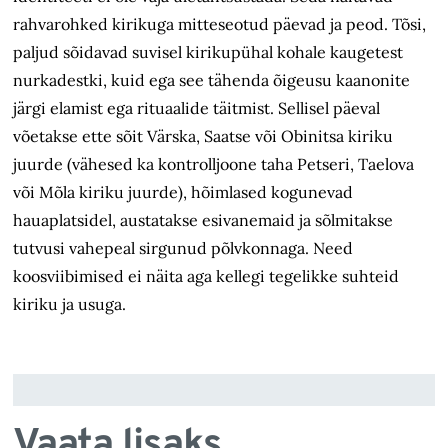
rahvarohked kirikuga mitteseotud päevad ja peod. Tõsi,
paljud sõidavad suvisel kirikupühal kohale kaugetest
nurkadestki, kuid ega see tähenda õigeusu kaanonite
järgi elamist ega rituaalide täitmist. Sellisel päeval
võetakse ette sõit Värska, Saatse või Obinitsa kiriku
juurde (vähesed ka kontrolljoone taha Petseri, Taelova
või Mõla kiriku juurde), hõimlased kogunevad
hauaplatsidel, austatakse esivanemaid ja sõlmitakse
tutvusi vahepeal sirgunud põlvkonnaga. Need
koosviibimised ei näita aga kellegi tegelikke suhteid
kiriku ja usuga.
Vaata lisaks