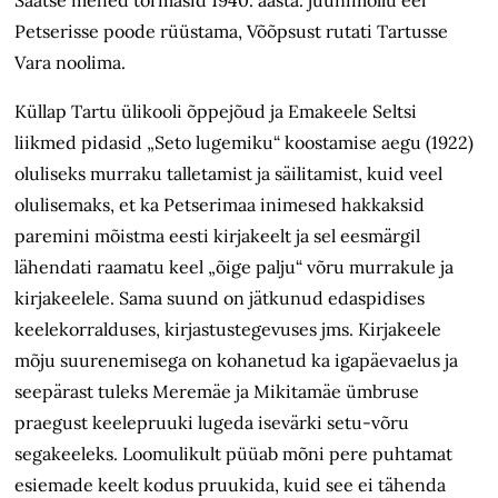
Petserisse poode rüüstama, Võõpsust rutati Tartusse
Vara noolima.
Küllap Tartu ülikooli õppejõud ja Emakeele Seltsi
liikmed pidasid „Seto lugemiku“ koostamise aegu (1922)
oluliseks murraku talletamist ja säilitamist, kuid veel
olulisemaks, et ka Petserimaa inimesed hakkaksid
paremini mõistma eesti kirjakeelt ja sel eesmärgil
lähendati raamatu keel „õige palju“ võru murrakule ja
kirjakeelele. Sama suund on jätkunud edaspidises
keelekorralduses, kirjastustegevuses jms. Kirjakeele
mõju suurenemisega on kohanetud ka igapäevaelus ja
seepärast tuleks Meremäe ja Mikitamäe ümbruse
praegust keelepruuki lugeda isevärki setu-võru
segakeeleks. Loomulikult püüab mõni pere puhtamat
esiemade keelt kodus pruukida, kuid see ei tähenda