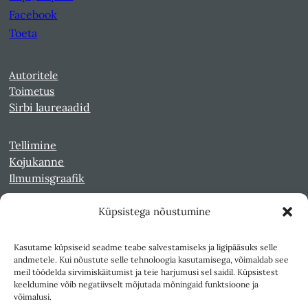
Facebook
Toeta
Autoritele
Toimetus
Sirbi laureaadid
Tellimine
Kojukanne
Ilmumisgraafik
Küpsistega nõustumine
Veebiarhiiv
Sirp pdf-failidena Digaris
Kasutame küpsiseid seadme teabe salvestamiseks ja ligipääsuks selle
Kultuurileht 1994-1997
andmetele. Kui nõustute selle tehnoloogia kasutamisega, võimaldab see
Reede 1989-1990
meil töödelda sirvimiskäitumist ja teie harjumusi sel saidil. Küpsistest
Sirp ja Vasar 1940-1989
keeldumine võib negatiivselt mõjutada mõningaid funktsioone ja
võimalusi.