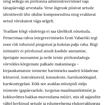
ning sellega on piirkonna administreerimisel vaja
tänapäevalgi arvestada. Vene õigeusk püsivat setude
identiteedi ühe olulise komponendina ning eraldavat
setud võrukatest väga selgelt.
Teadlase kõigi väidetega ei saa täielikult nõustuda.
Petserimaa rahva integreerimiseks Eesti Vabariiki tegi
noor riik tohutuid pingutusi ja kulutas palju raha. Riigi
initsiatiiv ei piirdunud ainult koolide asutamise,
õpetajate suunamise ja neile teiste piirkondadega
võrreldes kõrgemate palkade maksmisega –
kirjaoskamatute inimeste harimiseks saadeti küladesse
lektoreid, instruktoreid, konsulente, haridustöötajaid,
karskustegelasi. Kõik see avaldas mitutpidi mõju
inimeste igapäevaelule, turgutas maailmamõistmist ja
kokkuvõttes hakkas murendama müüri, mis oli sajandite
vältel kerkinud setude ja edumeelsema elukorraldusega