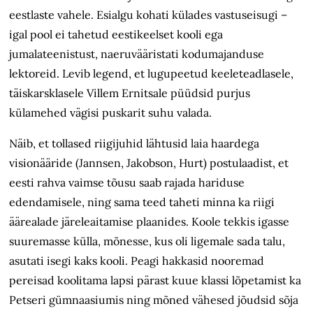
eestlaste vahele. Esialgu kohati külades vastuseisugi –
igal pool ei tahetud eestikeelset kooli ega
jumalateenistust, naeruvääristati kodumajanduse
lektoreid. Levib legend, et lugupeetud keeleteadlasele,
täiskarsklasele Villem Ernitsale püüdsid purjus
külamehed vägisi puskarit suhu valada.
Näib, et tollased riigijuhid lähtusid laia haardega
visionääride (Jannsen, Jakobson, Hurt) postulaadist, et
eesti rahva vaimse tõusu saab rajada hariduse
edendamisele, ning sama teed taheti minna ka riigi
äärealade järeleaitamise plaanides. Koole tekkis igasse
suuremasse külla, mõnesse, kus oli ligemale sada talu,
asutati isegi kaks kooli. Peagi hakkasid nooremad
pereisad koolitama lapsi pärast kuue klassi lõpetamist ka
Petseri gümnaasiumis ning mõned vähesed jõudsid sõja