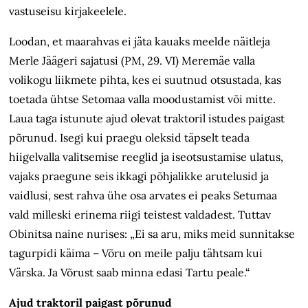
vastuseisu kirjakeelele.
Loodan, et maarahvas ei jäta kauaks meelde näitleja
Merle Jäägeri sajatusi (PM, 29. VI) Meremäe valla
volikogu liikmete pihta, kes ei suutnud otsustada, kas
toetada ühtse Setomaa valla moodustamist või mitte.
Laua taga istunute ajud olevat traktoril istudes paigast
põrunud. Isegi kui praegu oleksid täpselt teada
hiigelvalla valitsemise reeglid ja iseotsustamise ulatus,
vajaks praegune seis ikkagi põhjalikke arutelusid ja
vaidlusi, sest rahva ühe osa arvates ei peaks Setumaa
vald milleski erinema riigi teistest valdadest. Tuttav
Obinitsa naine nurises: „Ei sa aru, miks meid sunnitakse
tagurpidi käima – Võru on meile palju tähtsam kui
Värska. Ja Võrust saab minna edasi Tartu peale.“
Ajud traktoril paigast põrunud