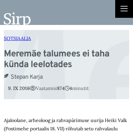
Me
Liigu
sisu
juurde
SOTSIAALIA
Meremäe talumees ei taha
künda leelotades
Stepan Karja
9. IX 2016
Vaatamisi
874
4
minutit
Ajaloolane, arheoloog ja rahvapärimuse uurija Heiki Valk
(Postimehe portaalis 18. VII) rõhutab setu rahvalaulu