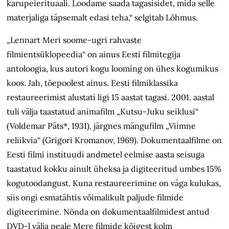
karupeierituaali. Loodame saada tagasisidet, mida selle
materjaliga täpsemalt edasi teha,“ selgitab Lõhmus.
„Lennart Meri soome-ugri rahvaste
filmientsüklopeedia“ on ainus Eesti filmitegija
antoloogia, kus autori kogu looming on ühes kogumikus
koos. Jah, tõepoolest ainus. Eesti filmiklassika
restaureerimist alustati ligi 15 aastat tagasi. 2001. aastal
tuli välja taastatud animafilm „Kutsu-Juku seiklusi“
(Voldemar Päts*, 1931), järgnes mängufilm „Viimne
reliikvia“ (Grigori Kromanov, 1969). Dokumentaalfilme on
Eesti filmi instituudi andmetel eelmise aasta seisuga
taastatud kokku ainult üheksa ja digiteeritud umbes 15%
kogutoodangust. Kuna restaureerimine on väga kulukas,
siis ongi esmatähtis võimalikult paljude filmide
digiteerimine. Nõnda on dokumentaalfilmidest antud
DVD-l välja peale Mere filmide kõigest kolm