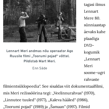
tagasi ilmus
Lennart
Mere 80.
sünniaastap
äevaks kahe
plaadiga
DVD-
Lennart Meri andmas nõu operaator Ago
kogumik
Ruusile filmi „Toorumi pojad“ võttel.
„Lennart
Pildistab Mart Meri.
Meri
Enn Säde
soome-ugri
rahvaste
filmientsüklopeedia“. See sisaldas viit dokumentaalfilmi,
mis Meri režissöörina tegi: „Veelinnurahvas“ (1970),
„Linnutee tuuled“ (1977), „Kaleva hääled“ (1986),
„Toorumi pojad“ (1989) ja „Šamaan“ (1997). Filmid