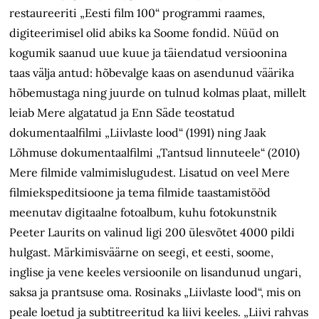
restaureeriti „Eesti film 100“ programmi raames,
digiteerimisel olid abiks ka Soome fondid. Nüüd on
kogumik saanud uue kuue ja täiendatud versioonina
taas välja antud: hõbevalge kaas on asendunud väärika
hõbemustaga ning juurde on tulnud kolmas plaat, millelt
leiab Mere algatatud ja Enn Säde teostatud
dokumentaalfilmi „Liivlaste lood“ (1991) ning Jaak
Lõhmuse dokumentaalfilmi „Tantsud linnuteele“ (2010)
Mere filmide valmimislugudest. Lisatud on veel Mere
filmiekspeditsioone ja tema filmide taastamistööd
meenutav digitaalne fotoalbum, kuhu fotokunstnik
Peeter Laurits on valinud ligi 200 ülesvõtet 4000 pildi
hulgast. Märkimisväärne on seegi, et eesti, soome,
inglise ja vene keeles versioonile on lisandunud ungari,
saksa ja prantsuse oma. Rosinaks „Liivlaste lood“, mis on
peale loetud ja subtitreeritud ka liivi keeles. „Liivi rahvas