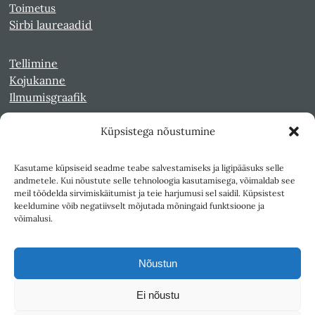
Toimetus
Sirbi laureaadid
Tellimine
Kojukanne
Ilmumisgraafik
Küpsistega nõustumine
Veebiarhiiv
Sirp pdf-failidena Digaris
Kasutame küpsiseid seadme teabe salvestamiseks ja ligipääsuks selle
Kultuurileht 1994-1997
andmetele. Kui nõustute selle tehnoloogia kasutamisega, võimaldab see
Reede 1989-1990
meil töödelda sirvimiskäitumist ja teie harjumusi sel saidil. Küpsistest
Sirp ja Vasar 1940-1989
keeldumine võib negatiivselt mõjutada mõningaid funktsioone ja
võimalusi.
Ligipääsetavus
Kasutustingimused
Nõustun
Teksti- ja andmekaeve
Ei nõustu