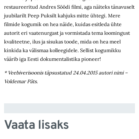
restaureeritud Andres Söödi filmi, aga näiteks tänavuselt
juubilarilt Peep Puksilt kahjuks mitte ühtegi. Mere
filmide kogumik on hea näide, kuidas esitleda ühte
autorit eri vaatenurgast ja vormistada tema loomingust
kvaliteetne, ilus ja sisukas toode, mida on hea meel
kinkida ka välismaa kolleegidele. Sellist kogumikku
väärib iga Eesti dokumentalistika pioneer!
* Veebiverisoonis täpsustatud 24.04.2015 autori nimi –
Voldemar Päts.
Vaata lisaks