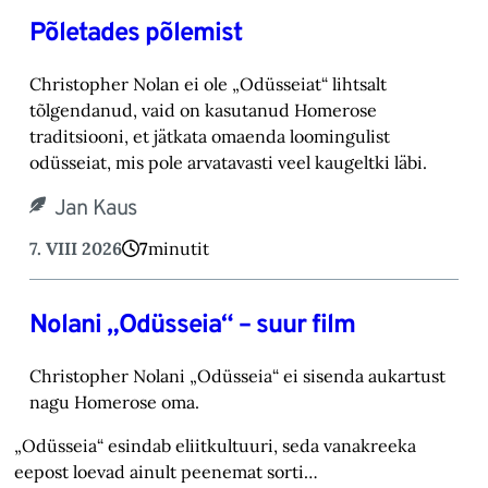
Põletades põlemist
Christopher Nolan ei ole „Odüsseiat“ lihtsalt
tõlgendanud, vaid on kasutanud Homerose
tra‎ditsiooni, et jätkata omaenda loomingulist
odüsseiat, mis pole arvatavasti veel kaugeltki läbi.‎
Jan Kaus
7. VIII 2026
7
minutit
Nolani „Odüsseia“ – suur film
Christopher Nolani „Odüsseia“ ei sisenda aukartust
nagu Homerose oma.‎
„Odüsseia“ esindab eliitkultuuri, seda vanakreeka
eepost loevad ainult peenemat sorti…