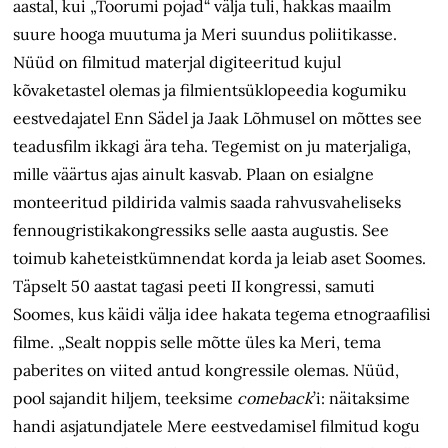
aastal, kui „Toorumi pojad“ välja tuli, hakkas maailm
suure hooga muutuma ja Meri suundus poliitikasse.
Nüüd on filmitud materjal digiteeritud kujul
kõvaketastel olemas ja filmientsüklopeedia kogumiku
eestvedajatel Enn Sädel ja Jaak Lõhmusel on mõttes see
teadusfilm ikkagi ära teha. Tegemist on ju materjaliga,
mille väärtus ajas ainult kasvab. Plaan on esialgne
monteeritud pildirida valmis saada rahvusvaheliseks
fennougristikakongressiks selle aasta augustis. See
toimub kaheteistkümnendat korda ja leiab aset Soomes.
Täpselt 50 aastat tagasi peeti II kongressi, samuti
Soomes, kus käidi välja idee hakata tegema etnograafilisi
filme. „Sealt noppis selle mõtte üles ka Meri, tema
paberites on viited antud kongressile olemas. Nüüd,
pool sajandit hiljem, teeksime
comeback
’i: näitaksime
handi asjatundjatele Mere eestvedamisel filmitud kogu