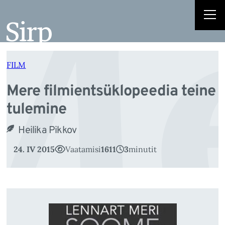
Me
Liigu
sisu
juurde
FILM
Mere filmientsüklopeedia teine
tulemine
Heilika Pikkov
24. IV 2015
Vaatamisi
1611
3
minutit