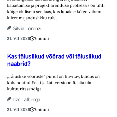
katsetamise ja projektiarenduse protsessis on tihti
kõige olulisem see faas, kus luuakse kõige vähem
kiiret majanduslikku tulu.
Silvia Lorenzi
31. VII 2026
7
minutit
Kas täiuslikud võõrad või täiuslikud
naabrid?
„Täiuslike võõraste“ puhul on huvitav, kuidas on
kohandatud Eesti ja Läti versioon Itaalia filmi
kultuuritasandiga.
Ilze Tālberga
31. VII 2026
7
minutit