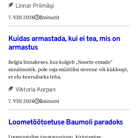
Linnar Priimägi
7. VIII 2026
2
minutit
Kuidas armastada, kui ei tea, mis on
armastus
Belgia linnakeses, kus kulgeb „Noorte emade“
sündmustik, pole vaja müütilisi sireene või kük‎loopi,
et elu keeruliseks teha. ‎
Viktoria Korpan
7. VIII 2026
5
minutit
Loometöötoetuse Baumoli paradoks
Loomingulise taustauuringu, kirjutamise,