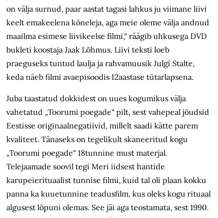
on välja surnud, paar aastat tagasi lahkus ju viimane liivi
keelt emakeelena kõneleja, aga meie oleme välja andnud
maailma esimese liivikeelse filmi,“ räägib uhkusega DVD
bukleti koostaja Jaak Lõhmus. Liivi teksti loeb
praeguseks tuntud laulja ja rahvamuusik Julgī Stalte,
keda näeb filmi avaepisoodis 12aastase tütarlapsena.
Juba taastatud dokkidest on uues kogumikus välja
vahetatud „Toorumi poegade“ pilt, sest vahepeal jõudsid
Eestisse originaalnegatiivid, millelt saadi kätte parem
kvaliteet. Tänaseks on tegelikult skaneeritud kogu
„Toorumi poegade“ 18tunnine must materjal.
Telejaamade soovil tegi Meri iidsest hantide
karupeierituaalist tunnise filmi, kuid tal oli plaan kokku
panna ka kuuetunnine teadusfilm, kus oleks kogu rituaal
algusest lõpuni olemas. See jäi aga teostamata, sest 1990.