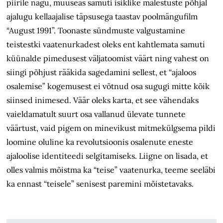
piirile nagu, muuseas samuti isiklike mälestuste põhjal
ajalugu kellaajalise täpsusega taastav poolmängufilm
“August 1991”. Toonaste sündmuste valgustamine
teistestki vaatenurkadest oleks ent kahtlemata samuti
küünalde pimedusest väljatoomist väärt ning vahest on
siingi põhjust rääkida sagedamini sellest, et “ajaloos
osalemise” kogemusest ei võtnud osa sugugi mitte kõik
siinsed inimesed. Väär oleks karta, et see vähendaks
vaieldamatult suurt osa vallanud ülevate tunnete
väärtust, vaid pigem on minevikust mitmekülgsema pildi
loomine oluline ka revolutsioonis osalenute eneste
ajaloolise identiteedi selgitamiseks. Liigne on lisada, et
olles valmis mõistma ka “teise” vaatenurka, teeme seeläbi
ka ennast “teisele” senisest paremini mõistetavaks.