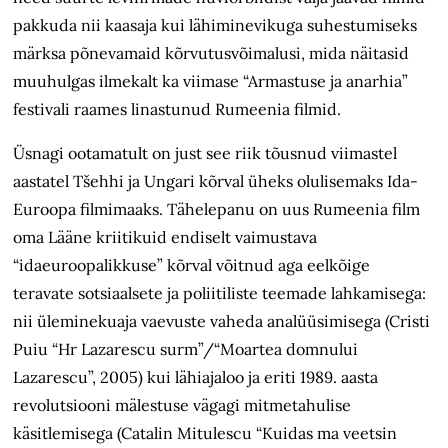
pakkuda nii kaasaja kui lähiminevikuga suhestumiseks
märksa põnevamaid kõrvutusvõimalusi, mida näitasid
muuhulgas ilmekalt ka viimase “Armastuse ja anarhia”
festivali raames linastunud Rumeenia filmid.
Üsnagi ootamatult on just see riik tõusnud viimastel
aastatel Tšehhi ja Ungari kõrval üheks olulisemaks Ida-
Euroopa filmimaaks. Tähelepanu on uus Rumeenia film
oma Lääne kriitikuid endiselt vaimustava
“idaeuroopalikkuse” kõrval võitnud aga eelkõige
teravate sotsiaalsete ja poliitiliste teemade lahkamisega:
nii üleminekuaja vaevuste vaheda analüüsimisega (Cristi
Puiu “Hr Lazarescu surm”/“Moartea domnului
Lazarescu”, 2005) kui lähiajaloo ja eriti 1989. aasta
revolutsiooni mälestuse vägagi mitmetahulise
käsitlemisega (Catalin Mitulescu “Kuidas ma veetsin