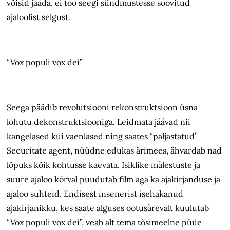
võisid jääda, ei too seegi sündmustesse soovitud
ajaloolist selgust.
“Vox populi vox dei”
Seega päädib revolutsiooni rekonstruktsioon üsna
lohutu dekonstruktsiooniga. Leidmata jäävad nii
kangelased kui vaenlased ning saates “paljastatud”
Securitate agent, nüüdne edukas ärimees, ähvardab nad
lõpuks kõik kohtusse kaevata. Isiklike mälestuste ja
suure ajaloo kõrval puudutab film aga ka ajakirjanduse ja
ajaloo suhteid. Endisest insenerist isehakanud
ajakirjanikku, kes saate alguses ootusärevalt kuulutab
“Vox populi vox dei”, veab alt tema tõsimeelne püüe