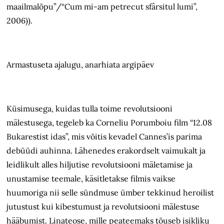
maailmalõpu”/“Cum mi-am petrecut sfârsitul lumi”,
2006)).
Armastuseta ajalugu, anarhiata argipäev
Küsimusega, kuidas tulla toime revolutsiooni
mälestusega, tegeleb ka Corneliu Porumboiu film “12.08
Bukarestist idas”, mis võitis kevadel Cannes’is parima
debüüdi auhinna. Lähenedes erakordselt vaimukalt ja
leidlikult alles hiljutise revolutsiooni mäletamise ja
unustamise teemale, käsitletakse filmis vaikse
huumoriga nii selle sündmuse ümber tekkinud heroilist
jutustust kui kibestumust ja revolutsiooni mälestuse
hääbumist. Linateose, mille peateemaks tõuseb isikliku