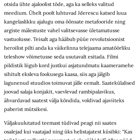
otsida ühte ajaloolist tõde, aga ka selleks valitud
meedium. Ühelt poolt luhtuvad Jderescu katsed luua
kangelaslikku ajalugu oma õõnsate metafooride ning
argiste mälestuste vahel valitsevasse ületamatusse
vastuolusse. Teisalt aga hääbub püüe revolutsioonist
heroilist pilti anda ka väikelinna telejaama amatöörliku
teleshow võimetusse seda usutavalt esitada. Filmi
pildistik liigub kord justkui asjatundmatu kaameramehe
sihitult eksleva fookusega kaasa, siis aga jälgib
lagunenud stuudios toimuvat jälle eemalt. Saatekülalised
joovad salaja konjakit, vaevlevad rambipalavikus,
ähvardavad saatest välja kõndida, voldivad ajaviiteks
paberist mütsikesi.
Väljakuulutatud teemast tüdivad peagi nii saates
osalejad kui vaatajad ning üks helistajatest küsibki: “Kas