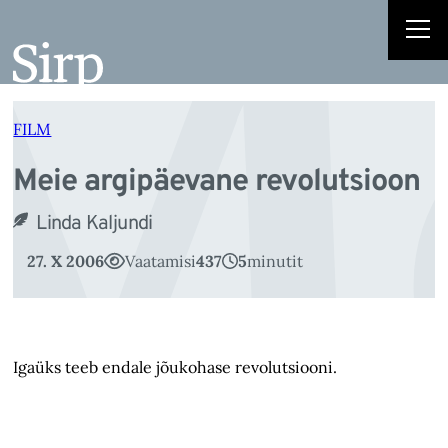
Me
Liigu
sisu
juurde
FILM
Meie argipäevane revolutsioon
Linda Kaljundi
27. X 2006
Vaatamisi
437
5
minutit
Igaüks teeb endale jõukohase revolutsiooni.