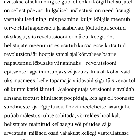
avatakse otseliin ning selgub, et ehkki kõigil helistajatel
on sellest päevast hulgaliselt mälestusi, on need üsnagi
vastuolulised ning, mis peamine, kuigi kõigile meenub
terve rida igapäevaelu ja saabuvate jõuludega seotud
üksikasju, siis revolutsiooni ei mäleta keegi. Ent
helistajate meenutustes osutub ka saatesse kutsutud
revolutsionäär hoopis samal ajal kõrvalises baaris
napsutanud lõbusaks viinaninaks – revolutsiooni
epitsenter aga inimtühjaks väljakuks, kus oli kohal vaid
üks maamees, kelle tapamajja viidavaid sigu täis veoautol
oli kumm katki läinud. Ajalooõpetaja versioonile avaldab
ainsana toetust hiinlasest poepidaja, kes aga oli toonaste
sündmuste ajal Egiptuses. Ehkki meeleheitel saatejuht
püüab mälestusi ühte sobitada, võrreldes hoolikalt
helistajate mainitud kellaaegu või püüdes välja
arvestada, millised osad väljakust kellegi vaateulatusse