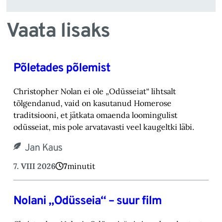
Vaata lisaks
Põletades põlemist
Christopher Nolan ei ole „Odüsseiat“ lihtsalt
tõlgendanud, vaid on kasutanud Homerose
tra‎ditsiooni, et jätkata omaenda loomingulist
odüsseiat, mis pole arvatavasti veel kaugeltki läbi.‎
Jan Kaus
7. VIII 2026
7
minutit
Nolani „Odüsseia“ – suur film