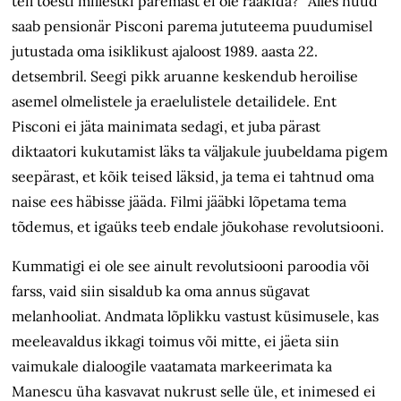
teil tõesti millestki paremast ei ole rääkida?” Alles nüüd
saab pensionär Pisconi parema jututeema puudumisel
jutustada oma isiklikust ajaloost 1989. aasta 22.
detsembril. Seegi pikk aruanne keskendub heroilise
asemel olmelistele ja eraelulistele detailidele. Ent
Pisconi ei jäta mainimata sedagi, et juba pärast
diktaatori kukutamist läks ta väljakule juubeldama pigem
seepärast, et kõik teised läksid, ja tema ei tahtnud oma
naise ees häbisse jääda. Filmi jääbki lõpetama tema
tõdemus, et igaüks teeb endale jõukohase revolutsiooni.
Kummatigi ei ole see ainult revolutsiooni paroodia või
farss, vaid siin sisaldub ka oma annus sügavat
melanhooliat. Andmata lõplikku vastust küsimusele, kas
meeleavaldus ikkagi toimus või mitte, ei jäeta siin
vaimukale dialoogile vaatamata markeerimata ka
Manescu üha kasvavat nukrust selle üle, et inimesed ei