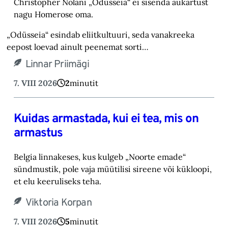
Christopher Nolani „Odüsseia“ ei sisenda aukartust
nagu Homerose oma.‎
„Odüsseia“ esindab eliitkultuuri, seda vanakreeka
eepost loevad ainult peenemat sorti…
Linnar Priimägi
7. VIII 2026
2
minutit
Kuidas armastada, kui ei tea, mis on
armastus
Belgia linnakeses, kus kulgeb „Noorte emade“
sündmustik, pole vaja müütilisi sireene või kük‎loopi,
et elu keeruliseks teha. ‎
Viktoria Korpan
7. VIII 2026
5
minutit