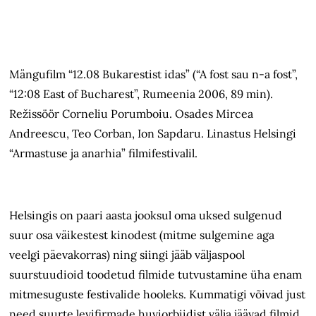
Mängufilm “12.08 Bukarestist idas” (“A fost sau n-a fost”,
“12:08 East of Bucharest”, Rumeenia 2006, 89 min).
Režissöör Corneliu Porumboiu. Osades Mircea
Andreescu, Teo Corban, Ion Sapdaru. Linastus Helsingi
“Armastuse ja anarhia” filmifestivalil.
Helsingis on paari aasta jooksul oma uksed sulgenud
suur osa väikestest kinodest (mitme sulgemine aga
veelgi päevakorras) ning siingi jääb väljaspool
suurstuudioid toodetud filmide tutvustamine üha enam
mitmesuguste festivalide hooleks. Kummatigi võivad just
need suurte levifirmade huviorbiidist välja jäävad filmid