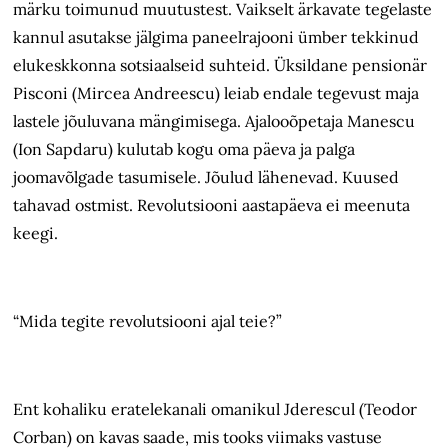
märku toimunud muutustest. Vaikselt ärkavate tegelaste
kannul asutakse jälgima paneelrajooni ümber tekkinud
elukeskkonna sotsiaalseid suhteid. Üksildane pensionär
Pisconi (Mircea Andreescu) leiab endale tegevust maja
lastele jõuluvana mängimisega. Ajalooõpetaja Manescu
(Ion Sapdaru) kulutab kogu oma päeva ja palga
joomavõlgade tasumisele. Jõulud lähenevad. Kuused
tahavad ostmist. Revolutsiooni aastapäeva ei meenuta
keegi.
“Mida tegite revolutsiooni ajal teie?”
Ent kohaliku eratelekanali omanikul Jderescul (Teodor
Corban) on kavas saade, mis tooks viimaks vastuse