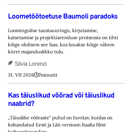
Loometöötoetuse Baumoli paradoks
Loomingulise taustauuringu, kirjutamise,
katsetamise ja projektiarenduse protsessis on tihti
kõige olulisem see faas, kus luuakse kõige vähem
kiiret majanduslikku tulu.
Silvia Lorenzi
31. VII 2026
7
minutit
Kas täiuslikud võõrad või täiuslikud
naabrid?
„Täiuslike võõraste“ puhul on huvitav, kuidas on
kohandatud Eesti ja Läti versioon Itaalia filmi
kultuuritasandiga.