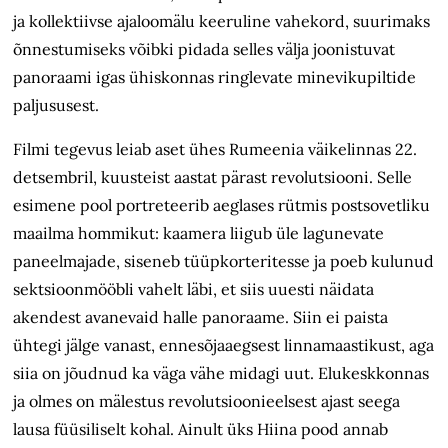
ja kollektiivse ajaloomälu keeruline vahekord, suurimaks
õnnestumiseks võibki pidada selles välja joonistuvat
panoraami igas ühiskonnas ringlevate minevikupiltide
paljususest.
Filmi tegevus leiab aset ühes Rumeenia väikelinnas 22.
detsembril, kuusteist aastat pärast revolutsiooni. Selle
esimene pool portreteerib aeglases rütmis postsovetliku
maailma hommikut: kaamera liigub üle lagunevate
paneelmajade, siseneb tüüpkorteritesse ja poeb kulunud
sektsioonmööbli vahelt läbi, et siis uuesti näidata
akendest avanevaid halle panoraame. Siin ei paista
ühtegi jälge vanast, ennesõjaaegsest linnamaastikust, aga
siia on jõudnud ka väga vähe midagi uut. Elukeskkonnas
ja olmes on mälestus revolutsioonieelsest ajast seega
lausa füüsiliselt kohal. Ainult üks Hiina pood annab