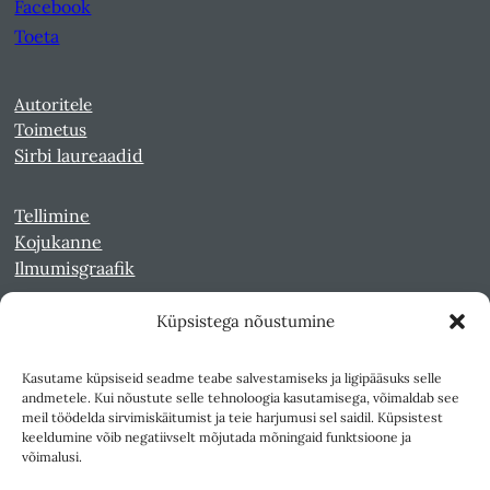
Facebook
Toeta
Autoritele
Toimetus
Sirbi laureaadid
Tellimine
Kojukanne
Ilmumisgraafik
Küpsistega nõustumine
Veebiarhiiv
Sirp pdf-failidena Digaris
Kasutame küpsiseid seadme teabe salvestamiseks ja ligipääsuks selle
Kultuurileht 1994-1997
andmetele. Kui nõustute selle tehnoloogia kasutamisega, võimaldab see
Reede 1989-1990
meil töödelda sirvimiskäitumist ja teie harjumusi sel saidil. Küpsistest
Sirp ja Vasar 1940-1989
keeldumine võib negatiivselt mõjutada mõningaid funktsioone ja
võimalusi.