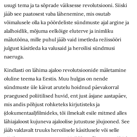
usugi tema ja ta sõprade väiksesse revolutsiooni. Siiski
jääb see paatosest vaba lähenemine, mis osutab
võimalusele olla ka pöördeliste sündmuste ajal argine ja
alalhoidlik, mõjuma eelkõige eluterve ja inimliku
mälutööna, mille puhul jääb vaid imetleda režissööri
julgust käsitleda ka valusaid ja heroilisi sündmusi
naeruga.
Kindlasti on lähima ajaloo revolutsioonide mäletamine
oluline teema ka Eestis. Muu hulgas on nende
sündmuste üle käivat arutelu hoidnud päevakorral
praegused poliitilised huvid, ent just äsjane aastapäev,
mis andis põhjust rohketeks kirjutisteks ja
(dokumentaal)filmideks, tõi ilmekalt esile mitmed alles
lähiajaloost kujuneva ajaloolise jutustuse jõujooned. See
jääb valdavalt truuks heroilisele käsitlusele või selle