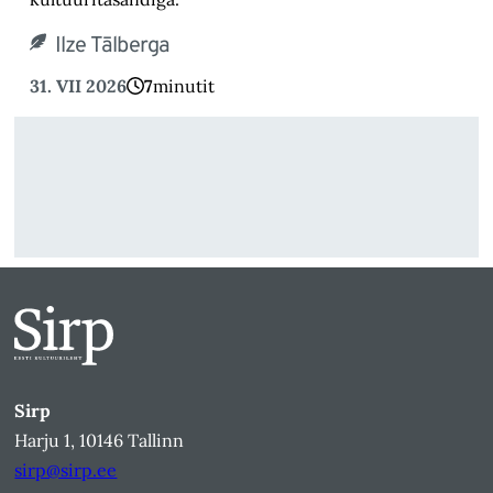
Ilze Tālberga
31. VII 2026
7
minutit
Sirp
Harju 1, 10146 Tallinn
sirp@sirp.ee