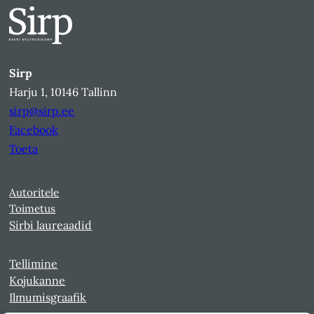
Sirp
Harju 1, 10146 Tallinn
sirp@sirp.ee
Facebook
Toeta
Autoritele
Toimetus
Sirbi laureaadid
Tellimine
Kojukanne
Ilmumisgraafik