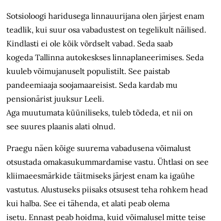
Sotsioloogi
haridusega
linnauurijana olen järjest enam
teadlik, kui suur osa vabadustest on
tegelikult
näilised.
Kindlasti ei ole kõik võrdselt vabad. Seda
saab
kogeda
Tallinna autokeskses linnaplaneerimises. Seda
kuuleb võimujanuselt populistilt. Se
e
paistab
pandeemiaaja soojamaareisist. Seda kardab mu
pensionärist juuksur Leeli.
Aga
muutumata
küüniliseks
,
tuleb tõdeda, et nii on
see
suures plaanis alati olnud.
Praegu
näen kõige suurema vabadusena võimalust
otsustada omakasukummardamise vastu. Ühtlasi on see
kliimaeesmärkide
täitmiseks
järjest enam ka igaühe
vastutus. Alustuseks piisaks otsusest teha rohkem head
kui halba. See ei tähenda, et alati peab olema
isetu.
E
nnast peab hoidma, kuid võimalusel mitte teise