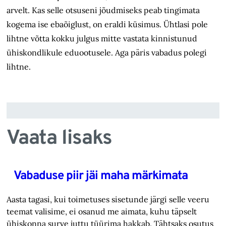
arvelt. Kas selle otsuseni jõudmiseks peab tingimata
kogema ise ebaõiglust, on eraldi küsimus. Ühtlasi pole
lihtne võtta kokku julgus mitte vastata kinnistunud
ühiskondlikule eduootusele. Aga päris vabadus polegi
lihtne.
Vaata lisaks
Vabaduse piir jäi maha märkimata
Aasta tagasi, kui toimetuses sisetunde järgi selle veeru
teemat valisime, ei osanud me aimata, kuhu täpselt
ühiskonna surve juttu tüürima hakkab. Tähtsaks osutus