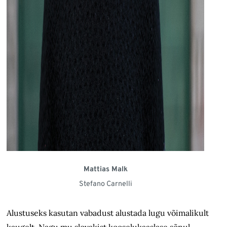
Mattias Malk
Stefano Carnelli
Alustuseks
kasutan
vabadus
t
alustada lugu võimalikult