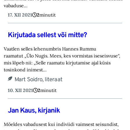
vabaduse…
17. XII 2021
2
minutit
Kirjutada sellest või mitte?
Vaatlen selles lehenumbris Hannes Rummu
raamatut „Ülo Nugis. Mees, kes vormistas iseseisvuse“,
mis lõpeb nii: „Selle raamatu kirjutamise ajal küsis
tosinkond inimest…
Mart Soidro, literaat
10. XII 2021
2
minutit
Jan Kaus, kirjanik
Mõeldes vabadusest kui indiviidi vaimsest seisundist,