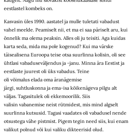
kaugelt. Nagu mu slovakist koosel
ukaaslase
sõnul
eestlastel kombeks
on
.
Kasvasin üles
1990. aastatel
ja mulle
tuletati vabadust
vahel meelde. Peamiselt
nii
, et ma ei saa päriselt aru, kui
õnnelik ma olema peaks
in
. Alles oli ju teisiti.
Aga k
uidas
karta seda, mida ma pole kogenud? Kui ma värske
täisealisena Euroopa teise otsa
suurlinna kolisin
, oli see
ühtlasi vabaduseväljendus ja -janu. Minna ära Eestist ja
eestlaste juurest oli üks vabadus. Teine
oli
võimalus
elada oma äranägemise
järgi,
suhtluskonna
ja ema-isa
kõikenägeva
pilgu
alt
väljas
. Tagasitulek oli
ekkemoorilik
. Siis
valisin
vabane
mise
neist rütmidest, mis mind algselt
suurlinna kutsusid. Tagasi
vaadates
oli vabadusel nende
otsustega vähe pistmist. Pigem
tegin need
siis, kui enam
valikut polnud või kui valiku dikteerisid
olud
.