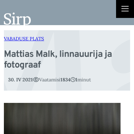
Ma
Liigu
sisu
juurde
VABADUSE PLATS
Mattias Malk, linnauurija ja
fotograaf
30. IV 2021
Vaatamisi
1834
1
minut