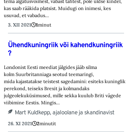
tema algatusvõimest, vabast tahtest, pole üldse kindel,
kas saab rääkida platsist. Muidugi on inimesi, kes
usuvad, et vabadus…
3. XII 2021
1
minut
Ühendkuningriik või kahendkuningriik
?
Londonist Eesti meediat jälgides jääb silma
kolm Suurbritanniaga seotud teemaringi,
mida kajastatakse teistest sagedamini: esiteks kuninglik
perekond, teiseks Brexit ja kolmandaks
julgeolekuküsimused, mille sekka kuulub Briti vägede
viibimine Eestis. Mingis…
Mart Kuldkepp, ajaloolane ja skandinavist
26. XI 2021
2
minutit