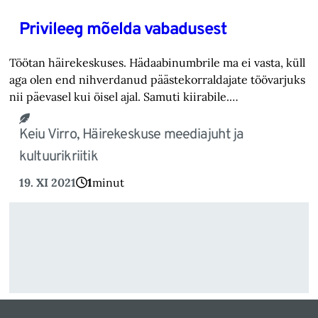
Privileeg mõelda vabadusest
Töötan häirekeskuses. Hädaabinumbrile ma ei vasta, küll
aga olen end nihverdanud päästekorraldajate töövarjuks
nii päevasel kui öisel ajal. Samuti kiirabile.…
Keiu Virro, Häirekeskuse meediajuht ja
kultuurikriitik
19. XI 2021
1
minut