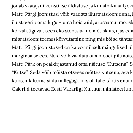
jõuab vaatajani kunstilise üldistuse ja kunstniku subjek
Matti Pärgi joonistusi võib vaadata illustratsioonidena
illustreerib oma lugu – oma hoiakuid, arusaamu, mõtiskl
kõrval sügavalt sees eksistentsiaalne mõtisklus, ajas ed
migratsiooniteema) kõrvutamine ning mis kõige tähts
Matti Pärgi joonistused on ka vormiliselt mängulised: ü
marginaalse ees. Neid võib vaadata omamoodi piltmõista
Matti Pärk on pealkirjastanud oma näituse “Kutsena”. Se
“Kutse”. Seda võib mõista otseses mõttes kutsena, aga 
kunstnik looma silda millegagi, mis oli talle tähtis e
Galeriid toetavad Eesti Vabariigi Kultuuriministeerium 