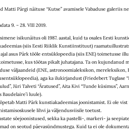
 Matti Pärgi näituse “Kutse” avamisele Vabaduse galeriis nelj
data 9. – 28. VIII 2019.
simene isikunäitus oli 1987. aastal, kuid ta osales Eesti kuns
adeemias (siis Eesti Riiklik Kunstiinstituut) raamatuillustrat
al asus Pärk tööle entsüklopeedia (siis ENE) toimetusse illu
 toimetusse, kus töötas pikalt juhatajana. Ta on kujundanud 
duse väljaandeid (ENE, astronoomialeksikon, mereleksikon, 
sentsüklopeedia), aga ka ilukirjandust (Friedebert Tuglase “
aulud”, Jüri Talveti “Äratused”, Aita Kivi “Tunde küsimus”, Aar
s Baudelaire’i luule).
 õpetab Matti Pärk kunstiakadeemias joonistamist. Ei ole vis
nistamisoskusele lihvi ja väljendusviisile toetust.
astate söejoonistused, sekka ka pastelli-, markeri- ja seepiat
emad on seotud päevasündmustega. Kuid ta ei ole dokumentali