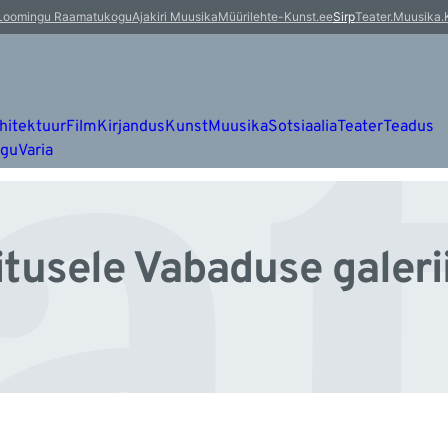
t
Loomingu Raamatukogu
Ajakiri Muusika
Müürileht
e-Kunst.ee
Sirp
Teater.Muusika.
hitektuur
Film
Kirjandus
Kunst
Muusika
Sotsiaalia
Teater
Teadus
ugu
Varia
itusele Vabaduse galeri