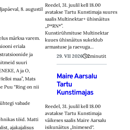
Reedel, 31. juulil kell 18.00
apäeval, 8. augustil
avatakse Tartu Kunstimaja suures
saalis Multinektar+ ühisnäitus
„P*RN*”.
Kunstirühmituse Multinektar
tielus märksa varem.
kuues ühisnäitus sukeldub
siooni eriala
armastuse ja raevuga…
stratsioonide ja
29. VII 2026
2
minutit
mitmeid suuri
ENEKE, A ja O,
Maire Aarsalu
Helloi maa”, Mats
Tartu
ne Puu “Ring on nii
Kunstimajas
t ühtegi vabade
Reedel, 31. juulil kell 18.00
avatakse Tartu Kunstimaja
ehnikas töid. Matti
väikeses saalis Maire Aarsalu
isikunäitus „Inimesed“.
st, ajakajalisus