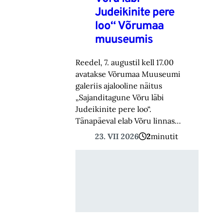
Judeikinite pere
loo“ Võrumaa
muuseumis
Reedel, 7. augustil kell 17.00
avatakse Võrumaa Muuseumi
galeriis ajalooline näitus
„Sajanditagune Võru läbi
Judeikinite pere loo“.
Tänapäeval elab Võru linnas…
23. VII 2026
2
minutit