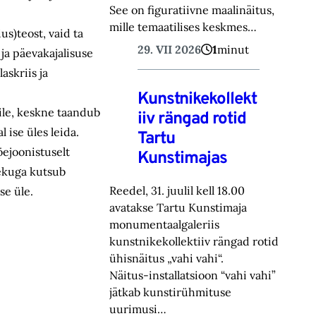
See on figuratiivne maalinäitus,
mille temaatilises keskmes…
us)teost, vaid ta
29. VII 2026
1
minut
 ja päevakajalisuse
askriis ja
Kunstnikekollekt
nile, keskne taandub
iiv rängad rotid
 ise üles leida.
Tartu
öejoonistuselt
Kunstimajas
nekuga kutsub
Reedel, 31. juulil kell 18.00
se üle.
avatakse Tartu Kunstimaja
monumentaalgaleriis
kunstnikekollektiiv rängad rotid
ühisnäitus „vahi vahi“.
Näitus-installatsioon “vahi vahi”
jätkab kunstirühmituse
uurimusi…