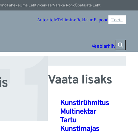
ti
Kino
Täheke
Uma Leht
Vikerkaar
Värske Rõhk
Õpetajate Leht
Autoritele
Tellimine
Reklaam
E-pood
Toeta
Veebiarhiiv
Vaata lisaks
is
Kunstirühmitus
Multinektar
Tartu
Kunstimajas