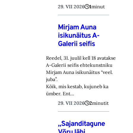
29. VII 2026
1
minut
Mirjam Auna
isikunäitus A-
Galerii seifis
Reedel, 31. juulil kell 18 avatakse
A-Galerii seifis ehtekunstniku
Mirjam Auna isikunäitus “veel.
juba”.
Kõik, mis kestab, kujuneb ka
ümber. Ent…
29. VII 2026
2
minutit
„Sajanditagune
Võru läbi