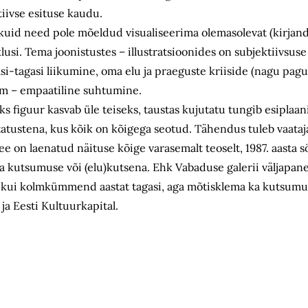
tiivse esituse kaudu.
, kuid need pole mõeldud visualiseerima olemasolevat (kirjand
usi. Tema joonistustes – illustratsioonides on subjektiivsuse
asi-tagasi liikumine, oma elu ja praeguste kriiside (nagu pagul
am – empaatiline suhtumine.
ks figuur kasvab üle teiseks, taustas kujutatu tungib esiplaa
tustena, kus kõik on kõigega seotud. Tähendus tuleb vaatajal
e on laenatud näituse kõige varasemalt teoselt, 1987. aasta s
ka kutsumuse või (elu)kutsena. Ehk Vabaduse galerii väljapa
nam kui kolmkümmend aastat tagasi, aga mõtisklema ka kutsumu
ja Eesti Kultuurkapital.