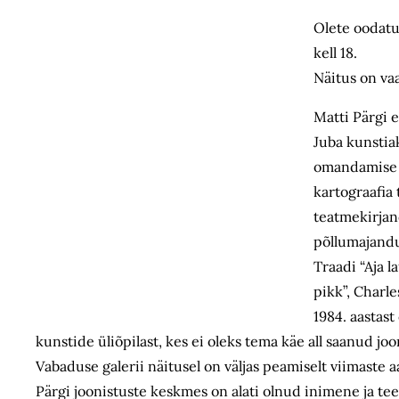
Olete oodatud
kell 18.
Näitus on vaa
Matti Pärgi e
Juba kunstiak
omandamise aj
kartograafia
teatmekirjan
põllumajandu
Traadi “Aja l
pikk”, Charle
1984. aastast
kunstide üliõpilast, kes ei oleks tema käe all saanud joo
Vabaduse galerii näitusel on väljas peamiselt viimaste a
Pärgi joonistuste keskmes on alati olnud inimene ja te