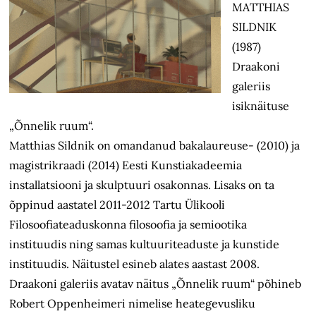
MATTHIAS
SILDNIK
(1987)
Draakoni
galeriis
isiknäituse
„Õnnelik ruum“.
Matthias Sildnik on omandanud bakalaureuse- (2010) ja
magistrikraadi (2014) Eesti Kunstiakadeemia
installatsiooni ja skulptuuri osakonnas. Lisaks on ta
õppinud aastatel 2011-2012 Tartu Ülikooli
Filosoofiateaduskonna filosoofia ja semiootika
instituudis ning samas kultuuriteaduste ja kunstide
instituudis. Näitustel esineb alates aastast 2008.
Draakoni galeriis avatav näitus „Õnnelik ruum“ põhineb
Robert Oppenheimeri nimelise heategevusliku