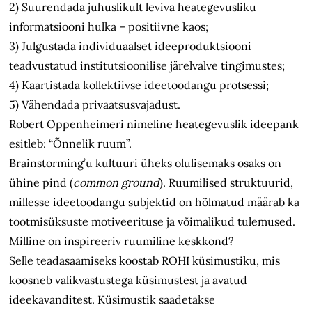
2) Suurendada juhuslikult leviva heategevusliku
informatsiooni hulka – positiivne kaos;
3) Julgustada individuaalset ideeproduktsiooni
teadvustatud institutsioonilise järelvalve tingimustes;
4) Kaartistada kollektiivse ideetoodangu protsessi;
5) Vähendada privaatsusvajadust.
Robert Oppenheimeri nimeline heategevuslik ideepank
esitleb: “Õnnelik ruum”.
Brainstorming’u kultuuri üheks olulisemaks osaks on
ühine pind (
common ground
). Ruumilised struktuurid,
millesse ideetoodangu subjektid on hõlmatud määrab ka
tootmisüksuste motiveerituse ja võimalikud tulemused.
Milline on inspireeriv ruumiline keskkond?
Selle teadasaamiseks koostab ROHI küsimustiku, mis
koosneb valikvastustega küsimustest ja avatud
ideekavanditest. Küsimustik saadetakse