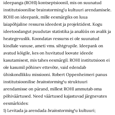
ideepanga (ROHI) kontseptsioonil, mis on suunatud
institutsioonilise brainstorming’u kultuuri arendamisele.
ROHI on ideepank, mille eesmärgiks on luua
laiapõhjaline ressurss ideedest ja projektidest. Kogu
ideetoodangut puudutav statistika ja analüüs on avalik ja
heategevuslik. Koondatav ressurss ei ole suunatud
kindlale vanuse, ameti vms. sihtgrupile. Ideepank on
avatud kõigile, kes on huvitatud loovate ideede
kasutamisest, mis tahes eesmärgil. ROHI institutsioon ei
ole kasumil põhinev ettevõte, vaid edendab
ühiskondlikku missiooni. Robert Oppenheimeri panus
institutsioonilise
brainstorming
‘u struktuuri
arendamisse on pärand, millest ROHI ammutab oma
põhiväärtused. Need väärtused kajastuvad järgnevates
eesmärkides:
1) Levitada ja arendada
brainstorming
‘u kultuuri;