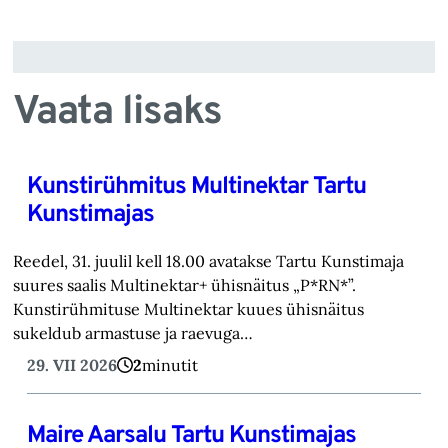
Vaata lisaks
Kunstirühmitus Multinektar Tartu
Kunstimajas
Reedel, 31. juulil kell 18.00 avatakse Tartu Kunstimaja
suures saalis Multinektar+ ühisnäitus „P*RN*”.
Kunstirühmituse Multinektar kuues ühisnäitus
sukeldub armastuse ja raevuga…
29. VII 2026
2
minutit
Maire Aarsalu Tartu Kunstimajas