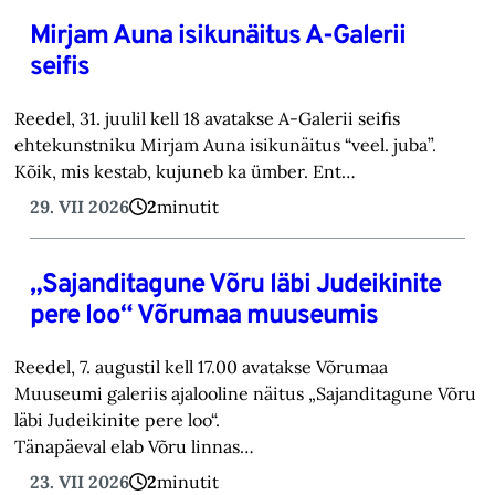
Mirjam Auna isikunäitus A-Galerii
seifis
Reedel, 31. juulil kell 18 avatakse A-Galerii seifis
ehtekunstniku Mirjam Auna isikunäitus “veel. juba”.
Kõik, mis kestab, kujuneb ka ümber. Ent…
29. VII 2026
2
minutit
„Sajanditagune Võru läbi Judeikinite
pere loo“ Võrumaa muuseumis
Reedel, 7. augustil kell 17.00 avatakse Võrumaa
Muuseumi galeriis ajalooline näitus „Sajanditagune Võru
läbi Judeikinite pere loo“.
Tänapäeval elab Võru linnas…
23. VII 2026
2
minutit