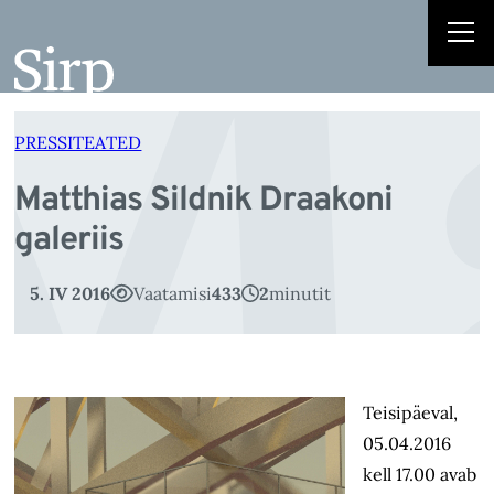
Ma
Liigu
sisu
juurde
PRESSITEATED
Matthias Sildnik Draakoni
galeriis
5. IV 2016
Vaatamisi
433
2
minutit
Teisipäeval,
05.04.2016
kell 17.00 avab