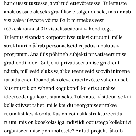
haridusasutustesse ja valitud ettevõtetesse. Tulemuste
analüüs saab aluseks graafilisele tõlgendusele, mis annab
visuaalse ülevaate võimalikult mitmekesisest
töökeskkonnast 3D visualisatsiooni vahenditega.
Tulemus visandab korporatiivse tulevikuruumi, mille
struktuuri määrab personaalseid vajadusi analüüsiv
programm. Analüüs põhineb subjekti privatiseerumise
gradiendi ideel. Subjekti privatiseerumise gradient
näitab, milliseid eluks vajalike teenuseid soovib inimene
tarbida enda tööandjaks oleva eraettevõtte vahendusel.
Küsimustik on vahend kogukondliku erisuunalise
ideetoodangu kaartistamiseks. Tulemust käsitletakse kui
kollektiivset tahet, mille kaudu reorganiseeritakse
ruumilist keskkonda. Kas on võimalik struktureerida
ruum, mis on kooskõlas iga indiviidi ootustega kollektiivi
organiseerimise põhimõtetele? Antud projekt lähtub