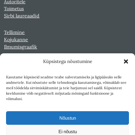
Autoritele
Toimetus
Sirbi laureaadid
Tellimine
Kojukanne
Ilmumisgraafik
Küpsistega nõustumine
Veebiarhiiv
Sirp pdf-failidena Digaris
Kasutame küpsiseid seadme teabe salvestamiseks ja ligipääsuks selle
Kultuurileht 1994-1997
andmetele. Kui nõustute selle tehnoloogia kasutamisega, võimaldab see
Reede 1989-1990
meil töödelda sirvimiskäitumist ja teie harjumusi sel saidil. Küpsistest
Sirp ja Vasar 1940-1989
keeldumine võib negatiivselt mõjutada mõningaid funktsioone ja
võimalusi.
Ligipääsetavus
Kasutustingimused
Nõustun
Teksti- ja andmekaeve
Ei nõustu