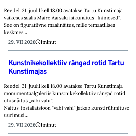
Reedel, 31. juulil kell 18.00 avatakse Tartu Kunstimaja
väikeses saalis Maire Aarsalu isikunäitus „Inimesed“.
See on figuratiivne maalinäitus, mille temaatilises
keskmes…
29. VII 2026
1
minut
Kunstnikekollektiiv rängad rotid Tartu
Kunstimajas
Reedel, 31. juulil kell 18.00 avatakse Tartu Kunstimaja
monumentaalgaleriis kunstnikekollektiiv rängad rotid
ühisnäitus „vahi vahi“.
Näitus-installatsioon “vahi vahi” jätkab kunstirühmituse
uurimusi…
29. VII 2026
1
minut