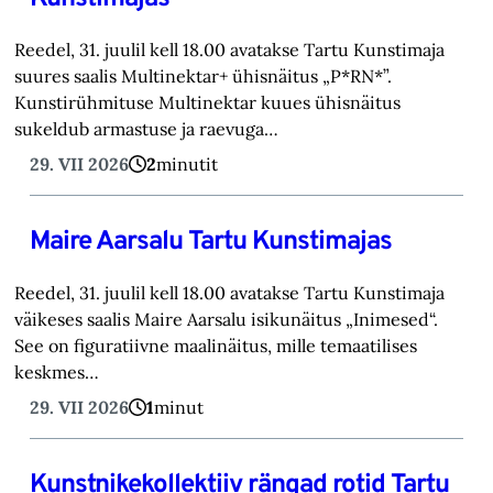
Reedel, 31. juulil kell 18.00 avatakse Tartu Kunstimaja
suures saalis Multinektar+ ühisnäitus „P*RN*”.
Kunstirühmituse Multinektar kuues ühisnäitus
sukeldub armastuse ja raevuga…
29. VII 2026
2
minutit
Maire Aarsalu Tartu Kunstimajas
Reedel, 31. juulil kell 18.00 avatakse Tartu Kunstimaja
väikeses saalis Maire Aarsalu isikunäitus „Inimesed“.
See on figuratiivne maalinäitus, mille temaatilises
keskmes…
29. VII 2026
1
minut
Kunstnikekollektiiv rängad rotid Tartu