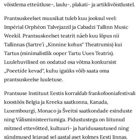
võistlema etteütluse-, laulu-, plakati- ja artiklivõistlustel.
Prantsuskeelset muusikat tuleb kuu jooksul veel:
Impérial Orphéon Talvejazzil ja Cabadzi Tallinn Music
Weekil. Prantsuskeelset teatrit näeb kuu lõpus nii
Tallinnas (Sartre’i „Kinnine kohus“ Theatrumis) kui
Tartus (minimalistlik ooper Tartu Uues Teatris).
Luulehuvilised on oodatud osa võtma konkursist
„Poeetide kevad“, kuhu igaüks võib saata oma
prantsuskeelse luuletuse.
Prantsuse Instituut Eestis korraldab frankofooniafestivali
koostöös Belgia ja Kreeka saatkonna, Kanada,
Luxembourgi, Monaco ja Šveitsi saatkondade esinduste
ning Välisministeeriumiga. Pidustustega on liitunud
mitmed ettevõtted, kultuuri- ja haridusasutused ning
sündmused leiavad sel aastal aset kolmes Eesti linnas.