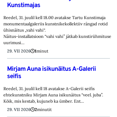
Kunstimajas
Reedel, 31. juulil kell 18.00 avatakse Tartu Kunstimaja
monumentaalgaleriis kunstnikekollektiiv rängad rotid
ühisnäitus „vahi vahi“.
Näitus-installatsioon “vahi vahi” jätkab kunstirühmituse
uurimusi…
29. VII 2026
1
minut
Mirjam Auna isikunäitus A-Galerii
seifis
Reedel, 31. juulil kell 18 avatakse A-Galerii seifis
ehtekunstniku Mirjam Auna isikunäitus “veel. juba”.
Kõik, mis kestab, kujuneb ka ümber. Ent…
29. VII 2026
2
minutit