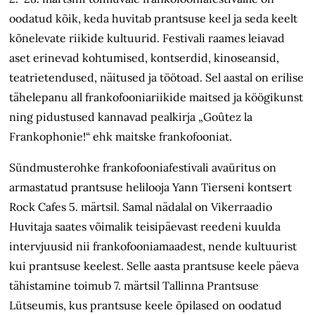
oodatud kõik, keda huvitab prantsuse keel ja seda keelt
kõnelevate riikide kultuurid. Festivali raames leiavad
aset erinevad kohtumised, kontserdid, kinoseansid,
teatrietendused, näitused ja töötoad. Sel aastal on erilise
tähelepanu all frankofooniariikide maitsed ja köögikunst
ning pidustused kannavad pealkirja „Goûtez la
Frankophonie!“ ehk maitske frankofooniat.
Sündmusterohke frankofooniafestivali avaüritus on
armastatud prantsuse helilooja Yann Tierseni kontsert
Rock Cafes 5. märtsil. Samal nädalal on Vikerraadio
Huvitaja saates võimalik teisipäevast reedeni kuulda
intervjuusid nii frankofooniamaadest, nende kultuurist
kui prantsuse keelest. Selle aasta prantsuse keele päeva
tähistamine toimub 7. märtsil Tallinna Prantsuse
Lütseumis, kus prantsuse keele õpilased on oodatud