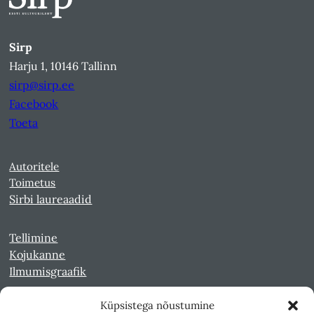
Sirp
Harju 1, 10146 Tallinn
sirp@sirp.ee
Facebook
Toeta
Autoritele
Toimetus
Sirbi laureaadid
Tellimine
Kojukanne
Ilmumisgraafik
Küpsistega nõustumine
Veebiarhiiv