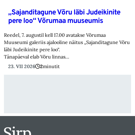
„Sajanditagune Võru läbi Judeikinite
pere loo“ Võrumaa muuseumis
Reedel, 7. augustil kell 17.00 avatakse Võrumaa
Muuseumi galeriis ajalooline näitus „Sajanditagune Võru
läbi Judeikinite pere loo“.
Tänapäeval elab Võru linnas…
23. VII 2026
2
minutit