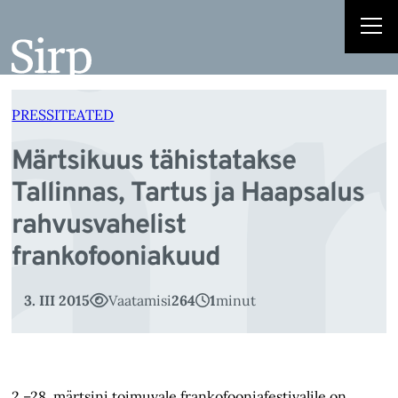
r
Liigu
sisu
juurde
PRESSITEATED
Märtsikuus tähistatakse
Tallinnas, Tartus ja Haapsalus
rahvusvahelist
frankofooniakuud
3. III 2015
Vaatamisi
264
1
minut
2.–28. märtsini toimuvale frankofooniafestivalile on