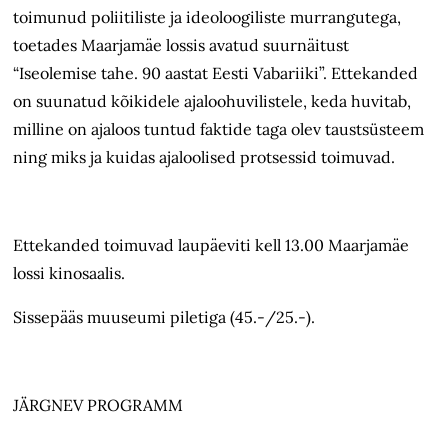
toimunud poliitiliste ja ideoloogiliste murrangutega,
toetades Maarjamäe lossis avatud suurnäitust
“Iseolemise tahe. 90 aastat Eesti Vabariiki”. Ettekanded
on suunatud kõikidele ajaloohuvilistele, keda huvitab,
milline on ajaloos tuntud faktide taga olev taustsüsteem
ning miks ja kuidas ajaloolised protsessid toimuvad.
Ettekanded toimuvad laupäeviti kell 13.00 Maarjamäe
lossi kinosaalis.
Sissepääs muuseumi piletiga (45.-/25.-).
JÄRGNEV PROGRAMM