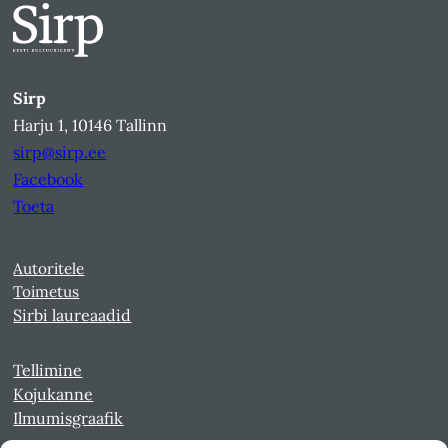
Sirp
Harju 1, 10146 Tallinn
sirp@sirp.ee
Facebook
Toeta
Autoritele
Toimetus
Sirbi laureaadid
Tellimine
Kojukanne
Ilmumisgraafik