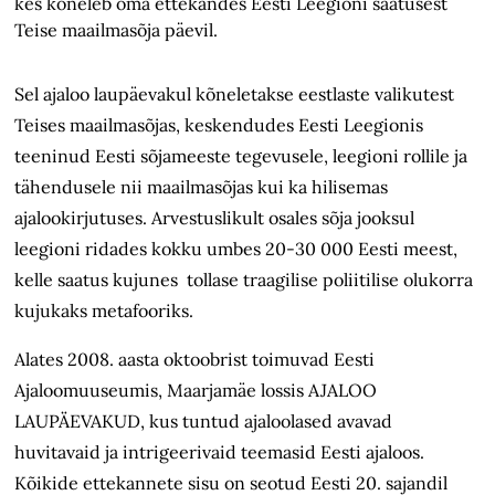
kes kõneleb oma ettekandes Eesti Leegioni saatusest
Teise maailmasõja päevil.
Sel ajaloo laupäevakul kõneletakse eestlaste valikutest
Teises maailmasõjas, keskendudes Eesti Leegionis
teeninud Eesti sõjameeste tegevusele, leegioni rollile ja
tähendusele nii maailmasõjas kui ka hilisemas
ajalookirjutuses. Arvestuslikult osales sõja jooksul
leegioni ridades kokku umbes 20-30 000 Eesti meest,
kelle saatus kujunes tollase traagilise poliitilise olukorra
kujukaks metafooriks.
Alates 2008. aasta oktoobrist toimuvad Eesti
Ajaloomuuseumis, Maarjamäe lossis AJALOO
LAUPÄEVAKUD, kus tuntud ajaloolased avavad
huvitavaid ja intrigeerivaid teemasid Eesti ajaloos.
Kõikide ettekannete sisu on seotud Eesti 20. sajandil