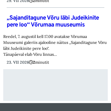
29. VII 2026
2
minutit
„Sajanditagune Võru läbi Judeikinite
pere loo“ Võrumaa muuseumis
Reedel, 7. augustil kell 17.00 avatakse Võrumaa
Muuseumi galeriis ajalooline näitus „Sajanditagune Võru
läbi Judeikinite pere loo“.
Tänapäeval elab Võru linnas…
23. VII 2026
2
minutit