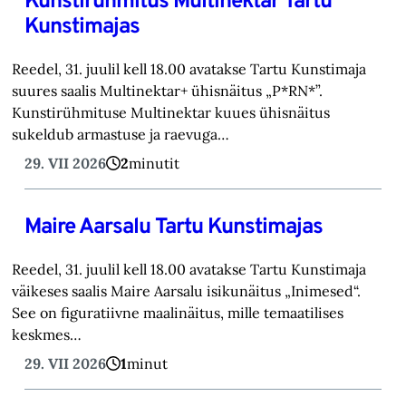
Kunstirühmitus Multinektar Tartu
Kunstimajas
Reedel, 31. juulil kell 18.00 avatakse Tartu Kunstimaja
suures saalis Multinektar+ ühisnäitus „P*RN*”.
Kunstirühmituse Multinektar kuues ühisnäitus
sukeldub armastuse ja raevuga…
29. VII 2026
2
minutit
Maire Aarsalu Tartu Kunstimajas
Reedel, 31. juulil kell 18.00 avatakse Tartu Kunstimaja
väikeses saalis Maire Aarsalu isikunäitus „Inimesed“.
See on figuratiivne maalinäitus, mille temaatilises
keskmes…
29. VII 2026
1
minut