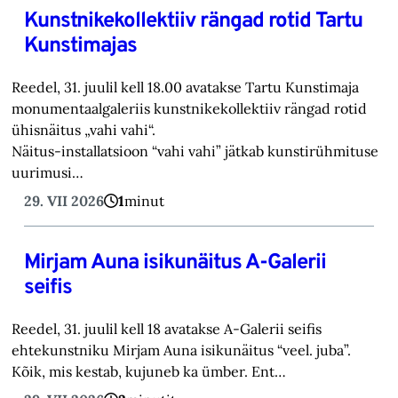
Kunstnikekollektiiv rängad rotid Tartu
Kunstimajas
Reedel, 31. juulil kell 18.00 avatakse Tartu Kunstimaja
monumentaalgaleriis kunstnikekollektiiv rängad rotid
ühisnäitus „vahi vahi“.
Näitus-installatsioon “vahi vahi” jätkab kunstirühmituse
uurimusi…
29. VII 2026
1
minut
Mirjam Auna isikunäitus A-Galerii
seifis
Reedel, 31. juulil kell 18 avatakse A-Galerii seifis
ehtekunstniku Mirjam Auna isikunäitus “veel. juba”.
Kõik, mis kestab, kujuneb ka ümber. Ent…