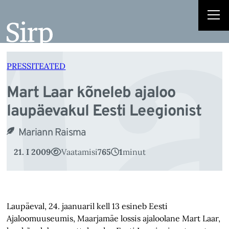
a
Liigu
sisu
juurde
PRESSITEATED
Mart Laar kõneleb ajaloo
laupäevakul Eesti Leegionist
Mariann Raisma
21. I 2009
Vaatamisi
765
1
minut
Laupäeval, 24. jaanuaril kell 13 esineb Eesti
Ajaloomuuseumis, Maarjamäe lossis ajaloolane Mart Laar,