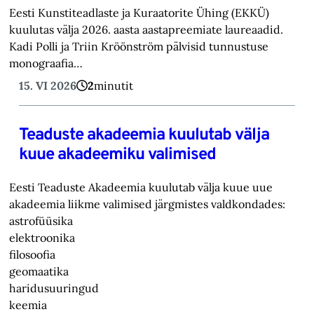
Eesti Kunstiteadlaste ja Kuraatorite Ühing (EKKÜ)
kuulutas välja 2026. aasta aastapreemiate laureaadid.
Kadi Polli ja Triin Kröönström pälvisid tunnustuse
monograafia…
15. VI 2026
2
minutit
Teaduste akadeemia kuulutab välja
kuue akadeemiku valimised
Eesti Teaduste Akadeemia kuulutab välja kuue uue
akadeemia liikme valimised järgmistes valdkondades:
astrofüüsika
elektroonika
filosoofia
geomaatika
haridusuuringud
keemia