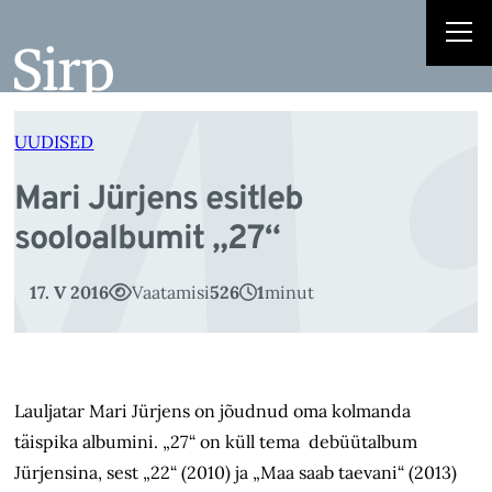
Ma
Liigu
sisu
juurde
UUDISED
Mari Jürjens esitleb
sooloalbumit „27“
17. V 2016
Vaatamisi
526
1
minut
Lauljatar Mari Jürjens on jõudnud oma kolmanda
täispika albumini. „27“ on küll tema debüütalbum
Jürjensina, sest „22“ (2010) ja „Maa saab taevani“ (2013)