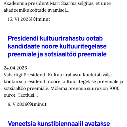
Akadeemia president Mart Saarma selgitas, et uute
akadeemikukohtade avamisel…
15. VI 2026
1
minut
Presidendi kultuurirahastu ootab
kandidaate noore kultuuritegelase
preemiale ja sotsiaaltöö preemiale
24.04.2026
Vabariigi Presidendi Kultuurirahastu kuulutab välja
konkursi presidendi noore kultuuritegelase preemiale ja
sotsiaaltöö preemiale. Mõlema preemia suurus on 7000
eurot. Taotlusi…
6. V 2026
1
minut
Veneetsia kunstibiennaalil avatakse