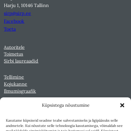
Harju 1, 10146 Tallinn
sirp@sirp.ee
Facebook
Toeta
Autoritele
Toimetus
Sirbi laureaadid
Tellimine
Kojukanne
Ilmumisgraafik
Küpsistega nõustumine
Veebiarhiiv
Sirp pdf-failidena Digaris
Kasutame küpsiseid seadme teabe salvestamiseks ja ligipääsuks selle
Kultuurileht 1994-1997
andmetele. Kui nõustute selle tehnoloogia kasutamisega, võimaldab see
Reede 1989-1990
meil töödelda sirvimiskäitumist ja teie harjumusi sel saidil. Küpsistest