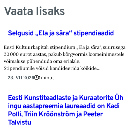
Vaata lisaks
Selgusid „Ela ja sära“ stipendiaadid
Eesti Kultuurkapitali stipendium „Ela ja sära“, suurusega
20 000 eurot aastas, pakub kõrgvormis loomeinimestele
võimaluse pühenduda oma erialale.
Stipendiumile võisid kandideerida kõikide…
23. VII 2026
1
minut
Eesti Kunstiteadlaste ja Kuraatorite Üh
ingu aastapreemia laureaadid on Kadi
Polli, Triin Kröönström ja Peeter
Talvistu