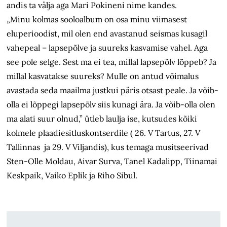
andis ta välja aga Mari Pokineni nime kandes.
„Minu kolmas sooloalbum on osa minu viimasest
eluperioodist, mil olen end avastanud seismas kusagil
vahepeal – lapsepõlve ja suureks kasvamise vahel. Aga
see pole selge. Sest ma ei tea, millal lapsepõlv lõppeb? Ja
millal kasvatakse suureks? Mulle on antud võimalus
avastada seda maailma justkui päris otsast peale. Ja võib-
olla ei lõppegi lapsepõlv siis kunagi ära. Ja võib-olla olen
ma alati suur olnud,” ütleb laulja ise, kutsudes kõiki
kolmele plaadiesitluskontserdile ( 26. V Tartus, 27. V
Tallinnas ja 29. V Viljandis), kus temaga musitseerivad
Sten-Olle Moldau, Aivar Surva, Tanel Kadalipp, Tiinamai
Keskpaik, Vaiko Eplik ja Riho Sibul.