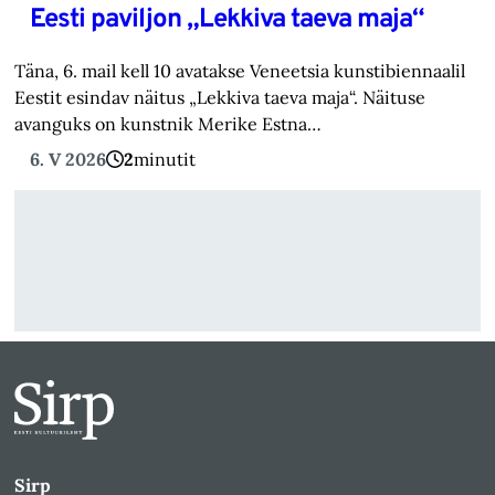
Eesti paviljon „Lekkiva taeva maja“
Täna, 6. mail kell 10 avatakse Veneetsia kunstibiennaalil
Eestit esindav näitus „Lekkiva taeva maja“. Näituse
avanguks on kunstnik Merike Estna…
6. V 2026
2
minutit
Sirp