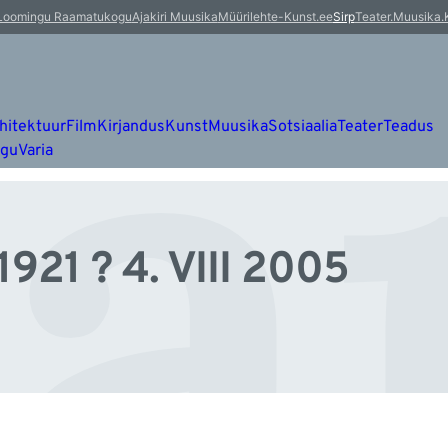
r
Loomingu Raamatukogu
Ajakiri Muusika
Müürileht
e-Kunst.ee
Sirp
Teater.Muusika.
hitektuur
Film
Kirjandus
Kunst
Muusika
Sotsiaalia
Teater
Teadus
ugu
Varia
1921 ? 4. VIII 2005