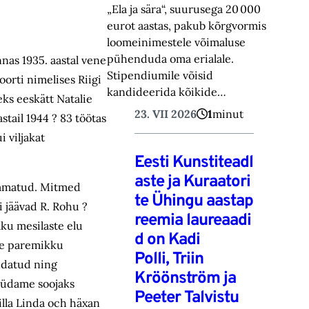
„Ela ja sära“, suurusega 20 000
eurot aastas, pakub kõrgvormis
loomeinimestele võimaluse
pühenduda oma erialale.
nas 1935. aastal vene
Stipendiumile võisid
oorti nimelises Riigi
kandideerida kõikide…
eks eeskätt Natalie
23. VII 2026
1
minut
stail 1944 ? 83 töötas
 viljakat
Eesti Kunstiteadl
aste ja Kuraatori
raamatud. Mitmed
te Ühingu aastap
i jäävad R. Rohu ?
reemia laureaadi
aku mesilaste elu
d on Kadi
se paremikku
Polli, Triin
ndatud ning
Kröönström ja
 südame soojaks
Peeter Talvistu
illa Linda och häxan