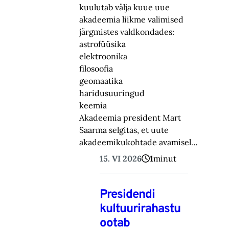
kuulutab välja kuue uue
akadeemia liikme valimised
järgmistes valdkondades:
astrofüüsika
elektroonika
filosoofia
geomaatika
haridusuuringud
keemia
Akadeemia president Mart
Saarma selgitas, et uute
akadeemikukohtade avamisel…
15. VI 2026
1
minut
Presidendi
kultuurirahastu
ootab