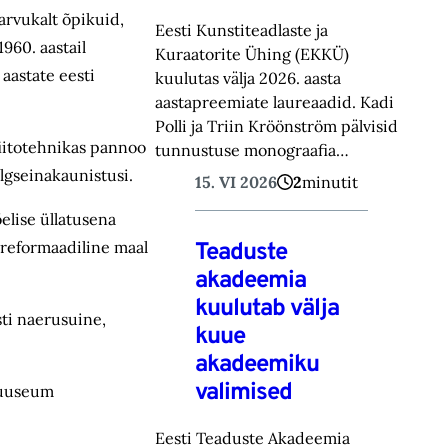
arvukalt õpikuid,
Eesti Kunstiteadlaste ja
1960. aastail
Kuraatorite Ühing (EKKÜ)
aastate eesti
kuulutas välja 2026. aasta
aastapreemiate laureaadid. Kadi
Polli ja Triin Kröönström pälvisid
fiitotehnikas pannoo
tunnustuse monograafia…
lgseinakaunistusi.
15. VI 2026
2
minutit
elise üllatusena
ureformaadiline maal
Teaduste
akadeemia
kuulutab välja
sti naerusuine,
kuue
akadeemiku
valimised
imuuseum
Eesti Teaduste Akadeemia