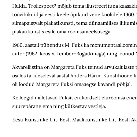
Hulda. Trollespoet? mõjub tema illustreerituna kaasaki
töövihikuid ja eesti keele õpikuid vene koolidele 1960. ? 7
silmapaistvalt plakatikunsti, tema dünaamilises liikumi
plakatikunstis esile oma rõõmsameelsusega.
1960. aastail pühendus M. Fuks ka monumentaalloomingul
autor (1962, koos V. Lember-Bogatkinaga) ning loonud
Akvarellistina on Margareta Fuks teinud arvukalt laste 
osales ta käesoleval aastal Anders Härmi Kunstihoone 
oli loodud Margareta Fuksi omaaegse kavandi põhjal.
Kolleegid mäletavad Fuksit erakordselt elurõõmsa energi
suurepärane ema ning kütkestav vestleja.
Eesti Kunstnike Liit, Eesti Maali­kunstnike Liit, Ees