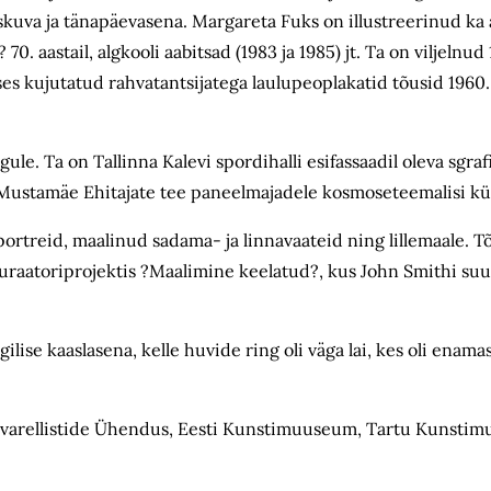
skuva ja tänapäevasena. Margareta Fuks on illustreerinud ka 
0. aastail, algkooli aabitsad (1983 ja 1985) jt. Ta on viljelnud 
ses kujutatud rahvatantsijatega laulupeoplakatid tõusid 1960. 
e. Ta on Tallinna Kalevi spordihalli esifassaadil oleva sgra
 Mustamäe Ehitajate tee paneelmajadele kosmoseteemalisi kü
portreid, maalinud sadama- ja linnavaateid ning lillemaale. Tõ
kuraatoriprojektis ?Maalimine keelatud?, kus John Smithi su
lise kaaslasena, kelle huvide ring oli väga lai, kes oli enama
ti Akvarellistide Ühendus, Eesti Kunstimuuseum, Tartu Kunst