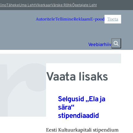
ga
Kino
Täheke
Uma Leht
Vikerkaar
Värske Rõhk
Õpetajate Leht
Autoritele
Tellimine
Reklaam
E-pood
Toeta
Veebiarhiiv
Vaata lisaks
Selgusid „Ela ja
sära“
stipendiaadid
Eesti Kultuurkapitali stipendium