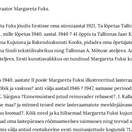
traator Margareta Fuks.
Fuks jõudis Eestisse oma sünniaastal 1921. Ta lõpetas Tallin
mille lõpetas 1940. aastal. 1940 ? 41 õppis ta Tallinnas Jaan K
inna Kujutava ja Rakenduskunsti Koolis, pidades oma õpetajat
Sindi tekstiilivabrikus ning Tallinnas A. Mõtuse ateljees. Aa
ljees. Eesti kunstiavalikkus on tundnud Margareta Fuksi kui
 1940. aastate II poole Margareta Fuksi illustreeritud laste
 ja vaskuss? anti välja aastail 1946 ? 1947, samasse periood
E. Särgava ?Ennemuistsed jutud reinuvader rebasest?, J. Kall
se maa? ja mitmed teised meie lasteraamatute meeldejäävas
inu loomad?. Kõik need ja ka hilisemad Margareta Fuksi kuju
rmsad oma lastepärases rõõmsameelses vaimsuses ning teevad
lmis välja antud rootsikeelne eesti muinasjuttude kogumik ?L