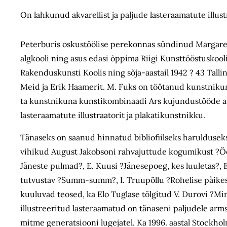
On lahkunud akvarellist ja paljude lasteraamatute illus
Peterburis oskustöölise perekonnas sündinud Margareta 
algkooli ning asus edasi õppima Riigi Kunsttööstuskooli, 
Rakenduskunsti Koolis ning sõja-aastail 1942 ? 43 Tall
Meid ja Erik Haamerit. M. Fuks on töötanud kunstnikuna 
ta kunstnikuna kunstikombinaadi Ars kujundustööde ate
lasteraamatute illustraatorit ja plakatikunstnikku.
Tänaseks on saanud hinnatud bibliofiilseks harulduseks
vihikud August Jakobsoni rahvajuttude kogumikust ?Ööbik
Jäneste pulmad?, E. Kuusi ?Jänesepoeg, kes luuletas?, 
tutvustav ?Summ-summ?, I. Truupõllu ?Rohelise päike
kuuluvad teosed, ka Elo Tuglase tõlgitud V. Durovi ?M
illustreeritud lasteraamatud on tänaseni paljudele a
mitme generatsiooni lugejatel. Ka 1996. aastal Stockho