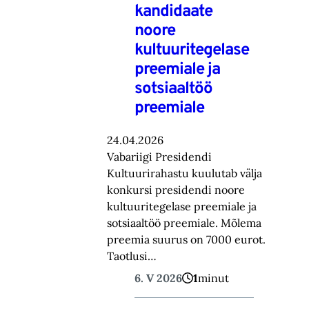
kandidaate
noore
kultuuritegelase
preemiale ja
sotsiaaltöö
preemiale
24.04.2026
Vabariigi Presidendi
Kultuurirahastu kuulutab välja
konkursi presidendi noore
kultuuritegelase preemiale ja
sotsiaaltöö preemiale. Mõlema
preemia suurus on 7000 eurot.
Taotlusi…
6. V 2026
1
minut