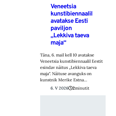
Veneetsia
kunstibiennaalil
avatakse Eesti
paviljon
„Lekkiva taeva
maja“
Täna, 6. mail kell 10 avatakse
Veneetsia kunstibiennaalil Eestit
esindav näitus „Lekkiva taeva
maja“. Näituse avanguks on
kunstnik Merike Estna…
6. V 2026
2
minutit