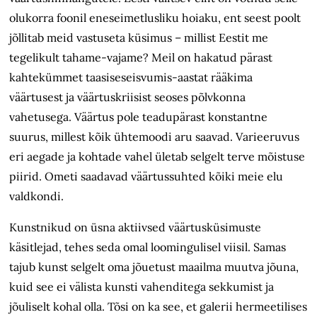
olukorra foonil eneseimetlusliku hoiaku, ent seest poolt
jõllitab meid vastuseta küsimus – millist Eestit me
tegelikult tahame-vajame? Meil on hakatud pärast
kahtekümmet taasiseseisvumis-aastat rääkima
väärtusest ja väärtuskriisist seoses põlvkonna
vahetusega. Väärtus pole teadupärast konstantne
suurus, millest kõik ühtemoodi aru saavad. Varieeruvus
eri aegade ja kohtade vahel ületab selgelt terve mõistuse
piirid. Ometi saadavad väärtussuhted kõiki meie elu
valdkondi.
Kunstnikud on üsna aktiivsed väärtusküsimuste
käsitlejad, tehes seda omal loomingulisel viisil. Samas
tajub kunst selgelt oma jõuetust maailma muutva jõuna,
kuid see ei välista kunsti vahenditega sekkumist ja
jõuliselt kohal olla. Tõsi on ka see, et galerii hermeetilises