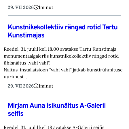
29. VII 2026
1
minut
Kunstnikekollektiiv rängad rotid Tartu
Kunstimajas
Reedel, 31. juulil kell 18.00 avatakse Tartu Kunstimaja
monumentaalgaleriis kunstnikekollektiiv rängad rotid
ühisnäitus „vahi vahi“.
Näitus-installatsioon “vahi vahi” jätkab kunstirühmituse
uurimusi…
29. VII 2026
1
minut
Mirjam Auna isikunäitus A-Galerii
seifis
Reedel, 31. juulil kell 18 avatakse A-Galerii seifis