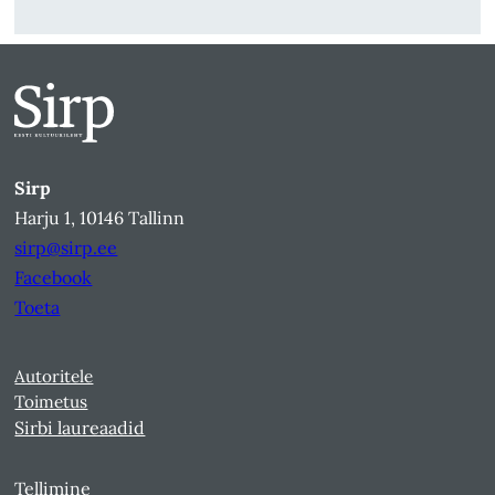
Sirp
Harju 1, 10146 Tallinn
sirp@sirp.ee
Facebook
Toeta
Autoritele
Toimetus
Sirbi laureaadid
Tellimine