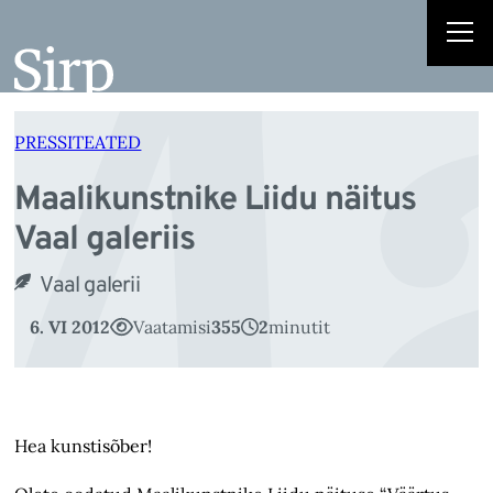
Ma
Liigu
sisu
juurde
PRESSITEATED
Maalikunstnike Liidu näitus
Vaal galeriis
Vaal galerii
6. VI 2012
Vaatamisi
355
2
minutit
Hea kunstisõber!