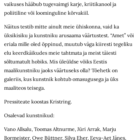
vaikuses hääbub tugevaimgi karje, kriitikanool ja
poliitiline või loominguline kõrvakiil.
Näitus testib mitte ainult meie ühiskonna, vaid ka
üksikisiku ja kunstniku arusaama väärtustest. “Amet” või
eriala mille oled õppinud, muutub väga kiiresti tegeliku
elu keerdkäikudes meie tahtmata ja meist täiesti
sõltumatult hobiks. Mis üleüldse võiks Eestis
maalikunstniku jaoks väärtuseks olla? Tõehetk on
galeriis, kus kunstnik kohtub omasugusega ja üks
maaliteos teisega.
Pressiteate koostas Kristring.
Osalevad kunstnikud:
Vano Allsalu, Toomas Altnurme, Jüri Arrak, Marju
Bormeister, Owe Büttner, Silva Eher, Eeva-Aet Jänes,