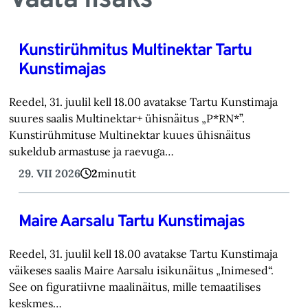
Vaata lisaks
Kunstirühmitus Multinektar Tartu
Kunstimajas
Reedel, 31. juulil kell 18.00 avatakse Tartu Kunstimaja
suures saalis Multinektar+ ühisnäitus „P*RN*”.
Kunstirühmituse Multinektar kuues ühisnäitus
sukeldub armastuse ja raevuga…
29. VII 2026
2
minutit
Maire Aarsalu Tartu Kunstimajas
Reedel, 31. juulil kell 18.00 avatakse Tartu Kunstimaja
väikeses saalis Maire Aarsalu isikunäitus „Inimesed“.
See on figuratiivne maalinäitus, mille temaatilises
keskmes…