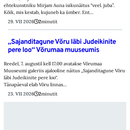
ehtekunstniku Mirjam Auna isikunäitus “veel. juba”.
Kõik, mis kestab, kujuneb ka ümber. Ent…
29. VII 2026
2
minutit
„Sajanditagune Võru läbi Judeikinite
pere loo“ Võrumaa muuseumis
Reedel, 7. augustil kell 17.00 avatakse Võrumaa
Muuseumi galeriis ajalooline näitus „Sajanditagune Võru
läbi Judeikinite pere loo“.
Tänapäeval elab Võru linnas…
23. VII 2026
2
minutit