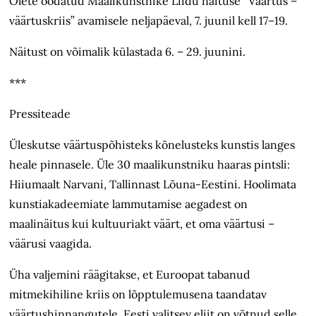
Olete oodatud Maalikunstnike Liidu näituse “Väärtus –
väärtuskriis” avamisele neljapäeval, 7. juunil kell 17–19.
Näitust on võimalik külastada 6. – 29. juunini.
***
Pressiteade
Üleskutse väärtuspõhisteks kõnelusteks kunstis langes
heale pinnasele. Üle 30 maalikunstniku haaras pintsli:
Hiiumaalt Narvani, Tallinnast Lõuna-Eestini. Hoolimata
kunstiakadeemiate lammutamise aegadest on
maalinäitus kui kultuuriakt väärt, et oma väärtusi –
väärusi vaagida.
Üha valjemini räägitakse, et Euroopat tabanud
mitmekihiline kriis on lõpptulemusena taandatav
väärtushinnangutele. Eesti valitsev eliit on võtnud selle