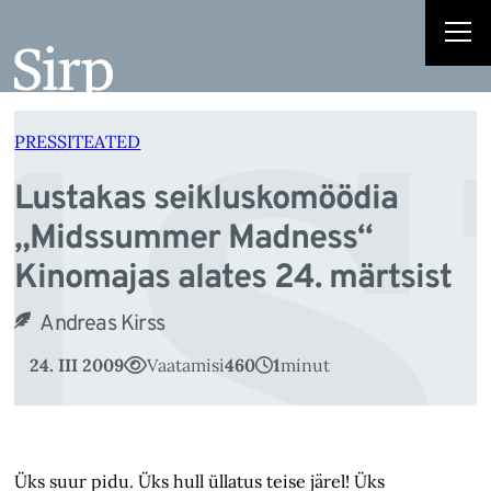
s
Liigu
sisu
juurde
PRESSITEATED
Lustakas seikluskomöödia
„Midssummer Madness“
Kinomajas alates 24. märtsist
Andreas Kirss
24. III 2009
Vaatamisi
460
1
minut
Üks suur pidu. Üks hull üllatus teise järel! Üks