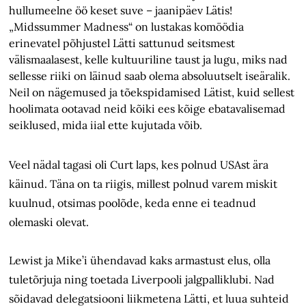
hullumeelne öö keset suve – jaanipäev Lätis!
„Midssummer Madness“ on lustakas komöödia
erinevatel põhjustel Lätti sattunud seitsmest
välismaalasest, kelle kultuuriline taust ja lugu, miks nad
sellesse riiki on läinud saab olema absoluutselt iseäralik.
Neil on nägemused ja tõekspidamised Lätist, kuid sellest
hoolimata ootavad neid kõiki ees kõige ebatavalisemad
seiklused, mida iial ette kujutada võib.
Veel nädal tagasi oli Curt laps, kes polnud USAst ära
käinud. Täna on ta riigis, millest polnud varem miskit
kuulnud, otsimas poolõde, keda enne ei teadnud
olemaski olevat.
Lewist ja Mike’i ühendavad kaks armastust elus, olla
tuletõrjuja ning toetada Liverpooli jalgpalliklubi. Nad
sõidavad delegatsiooni liikmetena Lätti, et luua suhteid