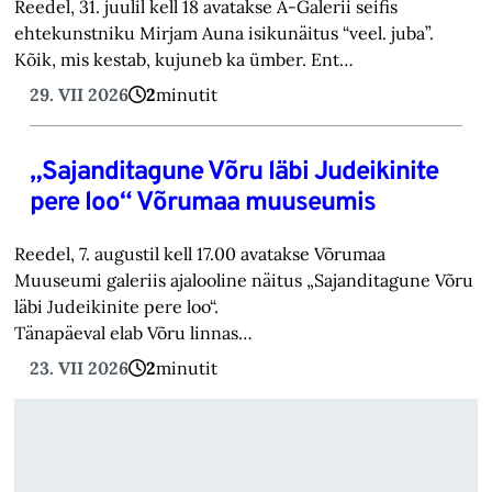
Reedel, 31. juulil kell 18 avatakse A-Galerii seifis
ehtekunstniku Mirjam Auna isikunäitus “veel. juba”.
Kõik, mis kestab, kujuneb ka ümber. Ent…
29. VII 2026
2
minutit
„Sajanditagune Võru läbi Judeikinite
pere loo“ Võrumaa muuseumis
Reedel, 7. augustil kell 17.00 avatakse Võrumaa
Muuseumi galeriis ajalooline näitus „Sajanditagune Võru
läbi Judeikinite pere loo“.
Tänapäeval elab Võru linnas…
23. VII 2026
2
minutit