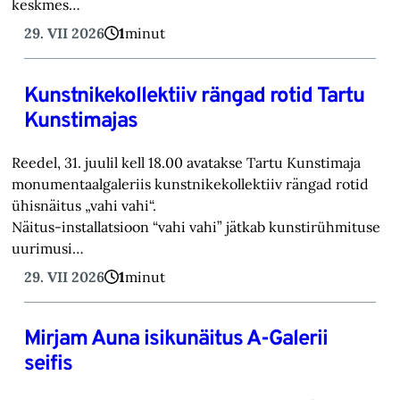
keskmes…
29. VII 2026
1
minut
Kunstnikekollektiiv rängad rotid Tartu
Kunstimajas
Reedel, 31. juulil kell 18.00 avatakse Tartu Kunstimaja
monumentaalgaleriis kunstnikekollektiiv rängad rotid
ühisnäitus „vahi vahi“.
Näitus-installatsioon “vahi vahi” jätkab kunstirühmituse
uurimusi…
29. VII 2026
1
minut
Mirjam Auna isikunäitus A-Galerii
seifis