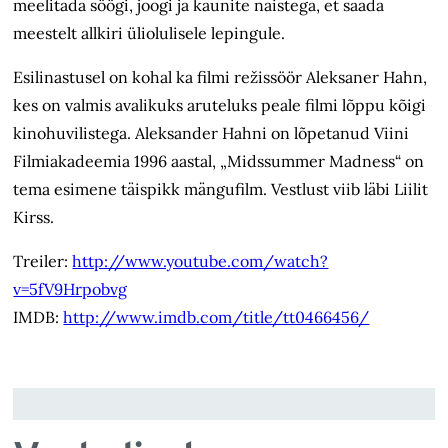
meelitada söögi, joogi ja kaunite naistega, et saada
meestelt allkiri üliolulisele lepingule.
Esilinastusel on kohal ka filmi režissöör Aleksaner Hahn,
kes on valmis avalikuks aruteluks peale filmi lõppu kõigi
kinohuvilistega. Aleksander Hahni on lõpetanud Viini
Filmiakadeemia 1996 aastal, „Midssummer Madness“ on
tema esimene täispikk mängufilm. Vestlust viib läbi Liilit
Kirss.
Treiler:
http://www.youtube.com/watch?
v=5fV9Hrpobvg
IMDB:
http://www.imdb.com/title/tt0466456/