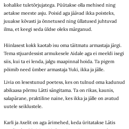
kohalike tuletõrjujatega. Püütakse olla mehised ning
aetakse meeste asju. Poisid aga jäävad ikka poisteks,
juuakse kõvasti ja õnnetused ning üllatused juhtuvad
ilma, et keegi seda üldse oleks märganud.
Hiinlasest kokk kaotab isu oma täitmatu armastaja järgi.
Tema stjuardessist armukesele Aidale aga ei meeldi isegi
siis, kui ta ei lenda, jalgu maapinnal hoida. Ta pigem
põimib need ümber armastaja Yuki, ikka ja jälle.
Livia on lesestunud poetess, kes on tulnud oma kadunud
abikaasa põrmu Lätti sängitama. Ta on rikas, kaunis,
salapärane, praktiline naine, kes ikka ja jälle on avatud
uutele seiklustele.
Karli ja Axelit on aga ärimehed, keda üritatakse Lätis