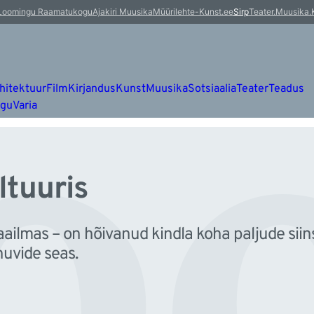
oo
Loomingu Raamatukogu
Ajakiri Muusika
Müürileht
e-Kunst.ee
Sirp
Teater.Muusika.
hitektuur
Film
Kirjandus
Kunst
Muusika
Sotsiaalia
Teater
Teadus
ugu
Varia
ltuuris
ailmas – on hõivanud kindla koha paljude siins
huvide seas.