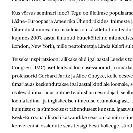
Kus võrsus seminari idee? Tegu on üleilmse populaars
Lääne-Euroopas ja Ameerika Ühendriikides. Inimeste ja
tähendust inimvaimu maailmas on käsitletud nii teadusp
kujunes 2007. aastal ilmunud kuueköiteline mitmedistsi
London, New York), mille peatoimetaja Linda Kalofi sul
Teiseks inspiratsiooni allikaks olid igal aastal Leedsis
Congress, IMC) aset leidvad loomasessioonid ja ümarl
professorid Gerhard Jaritz ja Alice Choyke, kelle ees
ümarlauas keskendutakse igal aastal kindlale loomale, sen
osalevad ümarlauas mitme teadusharu esindajad, sealhul
looma ladina- ja ingliskeelse nimetuse etümoloogiast, l
kujutistest ja sümboolsest tähendusest kunstis. Igasu
Kesk-Euroopa ülikooli kasvandike seas on ka mitu siin
konverentsil osalenute seas teisigi Eesti kolleege, sündi