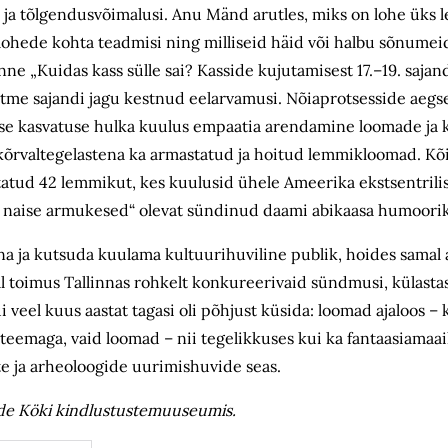
e ja tõlgendusvõimalusi. Anu Mänd arutles, miks on lohe üks 
 lohede kohta teadmisi ning milliseid häid või halbu sõnume
ne „Kuidas kass sülle sai? Kasside kujutamisest 17.–19. sajand
mitme sajandi jagu kestnud eelarvamusi. Nõiaprotsesside aegs
imese kasvatuse hulka kuulus empaatia arendamine loomade ja 
i kõrvaltegelastena ka armastatud ja hoitud lemmikloomad. K
ustatud 42 lemmikut, kes kuulusid ühele Ameerika ekstsentrili
inu naise armukesed“ olevat sündinud daami abikaasa humoori
na ja kutsuda kuulama kultuurihuviline publik, hoides samal a
al toimus Tallinnas rohkelt konkureerivaid sündmusi, külastas
veel kuus aastat tagasi oli põhjust küsida: loomad ajaloos – k
eemaga, vaid loomad – nii tegelikkuses kui ka fantaasiamaa
ste ja arheoloogide uurimishuvide seas.
n de Köki kindlustustemuuseumis.