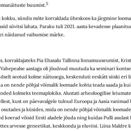
5
oomanäituste buumist.
t kokku, sündis mõte korraldada üheskoos ka järgmine looma
sid süvitsi lahata. Paraku tuli 2021. aasta kevadesse plaanitu
 ei näidanud vaibumise märke.
, korraldajateks Pia Ehasalu Tallinna linnamuuseumist, Krist
Vahepealse aastaga oli jõudnud muutuda ka seminari kontse
udselt seotud kolme näitusega, keskenduti eeskätt siiski eri lii
mida on nende põhjal võimalik loomade kohta teada saada ja kui
ekanded kolmeks teemaplokiks. Alustati arheoloogilise leiumater
sellest, kust on päevavalgele tulnud Euroopa ja Aasia vanimad
e –, osutades ja küsides, mida on nende põhjal võimalik loomad
sed koerad võisid Eesti aladele jõuda ning kuidas Pulli asulast
ttes arvesse geneetikat, keskkonda ja eluviisi. Liina Maldre 