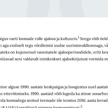
1
igus vaeti loomade rolle ajaloos ja kultuuris.
Seega võib öelda
n aga endiselt tegu võrdlemisi uudse uurimisvaldkonnaga, vä
ateks on kujunenud vanematele ajalooperioodidele, eriti kes
s püüavad seni valdavalt inimkeskset ajalookirjutust vormida 
ine alguse 1990. aastate keskpaigas ja hoogustus uuel aastatu
te ettevõtmiseks. 1990. aastaid võib lugeda ka siinse zooarhe
leda loomadega seotud teemade üle teostus 2016. aasta kevade
2
us (KAJAK) korraldasid esimese loomaseminari.