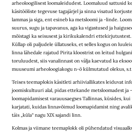
arheoloogilisest loomaleidudest. Loomaluud sattusid ke
käsitööliste tegevuse tagajärjel ja sinna visatud korju
lammas ja siga, ent esineb ka metsloomi ja -linde. Loom
suurus, sugu ja tapavanus, aga ka vigastused ja haiguse
mõistagi ka seisusest ja kirikukalendri ettekirjutustes
Küllap oli paljudele üllatuseks, et selles kogus on luule
linna lähedale rajatud Pirita kloostrist on leitud hulga
toruluudest, siis vanalinnast on välja kaevatud ka ekso
muuseumi arheoloogiakogu n-ö külmutatud olekus, s.t u
Teises teemaplokis käsitleti arhiiviallikates leiduvat in
joomiskultuuri alal, pidas ettekande metsloomadest ja -
loomapidamisest varauusaegses Tallinnas, küsides, kui p
karjatati, kuidas linnavõimud loomapidamist ning avali
täis „küla“ nagu XIX sajandi linn.
Kolmas ja viimane teemaplokk oli pühendatud visuaalkul