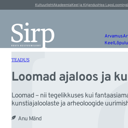
L
Liigu
Kultuurileht
Akadeemia
Keel ja Kirjandus
Hea Laps
Looming
sisu
juurde
Arvamus
Ar
Keel
Lõpul
TEADUS
Loomad ajaloos ja ku
Loomad – nii tegelikkuses kui fantaasiama
kunstiajaloolaste ja arheoloogide uurimis
Anu Mänd