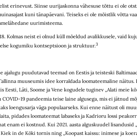
telist erinevust. Siinse uurijaskonna vähesuse tõttu ei ole o
inasajast kuni tänapäevani. Teiseks ei ole mõistlik võtta vaat
üdamelähedane uurimisteema.
. Kolmas neist ei olnud küll mõeldud avalikkusele, vaid kuju
3
keelse kogumiku kontseptsioon ja struktuur.
e ajalugu puudutavad teemad on Eestis ja teisteski Baltimaad
 Tallinna muuseumis idee korraldada loomateemaline näitus.
 Eesti, Läti, Soome ja Vene kogudele tuginev „Alati meie kõr
ku COVID-19 pandeemia teise laine algusega, mis ei jätnud m
 kaks loengusarja väga populaarseks. Kui enne näitust oli mu
aita, pidades loomateemat labaseks ja Kadrioru lossi peakor
inat enam ei kostnud. Kui 2021. aasta alguskuudel lisandusid
 Kiek in de Köki tornis ning „Koopast kaissu: inimese ja koer