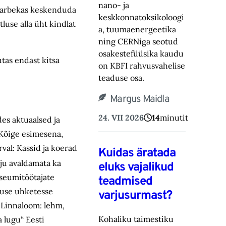
nano- ja
tstarbekas keskenduda
keskkonnatoksikoloogi
luse alla üht kindlat
a, tuumaenergeetika
ning CERNiga seotud
osakestefüüsika kaudu
tas endast kitsa
on KBFI rahvusvahelise
teaduse osa.
Margus Maidla
24. VII 2026
14
minutit
es aktuaalsed ja
 Kõige esimesena,
val: Kassid ja koerad
Kuidas äratada
õju avaldamata ka
eluks vajalikud
useumitöötajate
teadmised
ruse uhketesse
varjusurmast?
 „Linnaloom: lehm,
Kohaliku taimestiku
a lugu“ Eesti