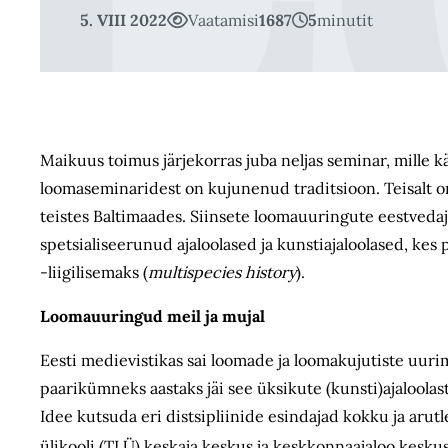
5. VIII 2022
Vaatamisi
1687
5
minutit
Maikuus toimus järjekorras juba neljas seminar, mille kä
loomaseminaridest on kujunenud traditsioon. Teisalt o
teistes Baltimaades. Siinsete loomauuringute eestvedaj
spetsialiseerunud ajaloolased ja kunstiajaloolased, ke
-liigilisemaks (
multispecies history
).
Loomauuringud meil ja mujal
Eesti medievistikas sai loomade ja loomakujutiste uurim
paarikümneks aastaks jäi see üksikute (kunsti)ajaloolas
Idee kutsuda eri distsipliinide esindajad kokku ja arut
ülikooli (TLÜ) keskaja keskus ja keskkonnaajaloo kesk