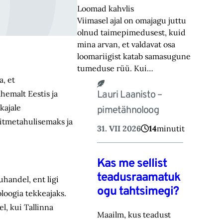
Loomad kahvlis
Viimasel ajal on omajagu juttu
olnud taimepimedusest, kuid
mina arvan, et valdavat osa
loomariigist katab samasugune
tumeduse rüü. Kui…
, et
Lauri Laanisto –
hemalt Eestis ja
kajale
pimetähnoloog
mitmetahulisemaks ja
31. VII 2026
14
minutit
Kas me sellist
teadusraamatuk
handel, ent ligi
ogu tahtsimegi?
oloogia tekkeajaks.
l, kui Tallinna
Maailm, kus teadust