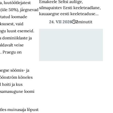
Emakeele Seltsi auliige,
, luutöötlejatest
silmapaistev Eesti keeleteadlane,
 (üle 50%), järgnevad
kauaaegne eesti keeleteaduse…
vitatud loomade
24. VII 2026
2
minutit
ksusest, vaid
kogu luust esemeid.
a dominiiklaste ja
ldavalt veise
d. Praegu on
kaegse söömis- ja
 Köönström kõneles
 hoiti ja kus
li samasugune loomi
tles muinasaja lõpust