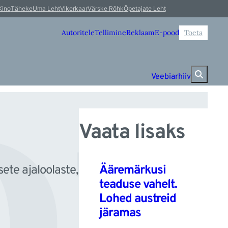
m
Kino
Täheke
Uma Leht
Vikerkaar
Värske Rõhk
Õpetajate Leht
Autoritele
Tellimine
Reklaam
E-pood
Toeta
Veebiarhiiv
Vaata lisaks
Ääremärkusi
ete ajaloolaste,
teaduse vahelt.
Lohed austreid
järamas