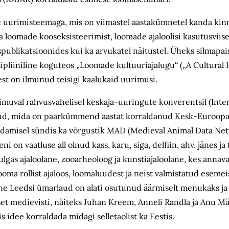
e uurimisteemaga, mis on viimastel aastakümnetel kanda ki
 loomade kooseksisteerimist, loomade ajaloolisi kasutusviis
ublikatsioonides kui ka arvukatel näitustel. Üheks silmapai
pliiniline koguteos „Loomade kultuuriajalugu“ („A Cultural H
est on ilmunud teisigi kaalukaid uurimusi.
 toimuval rahvusvahelisel keskaja-uuringute konverentsil (Int
aud, mida on paarkümmend aastat korraldanud Kesk-Euroopa 
tvedamisel sündis ka võrgustik MAD (Medieval Animal Data Ne
i on vaatluse all olnud kass, karu, siga, delfiin, ahv, jänes ja
gas ajaloolane, zoo­arheoloog ja kunstiajaloolane, kes annav
ooma rollist ajaloos, loomaluudest ja neist valmistatud eseme
vine Leedsi ümarlaud on alati osutunud äärmiselt menukaks j
set medievisti, näiteks Juhan Kreem, Anneli Randla ja Anu M
s idee korraldada midagi selle­taolist ka Eestis.