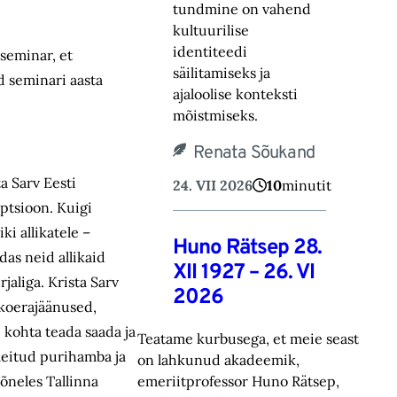
tundmine on vahend
kultuurilise
identiteedi
seminar, et
säilitamiseks ja
d seminari aasta
ajaloolise konteksti
mõistmiseks.
Renata Sõukand
a Sarv Eesti
24. VII 2026
10
minutit
ptsioon. Kuigi
ki allikatele –
Huno Rätsep 28.
das neid allikaid
XII 1927 – 26. VI
jaliga. Krista Sarv
2026
 koerajäänused,
e kohta teada saada ja
Teatame kurbusega, et meie seast
 leitud purihamba ja
on lahkunud akadeemik,
kõneles Tallinna
emeriitprofessor Huno Rätsep,