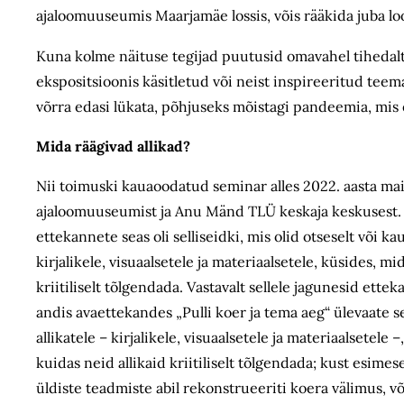
ajaloomuuseumis Maarjamäe lossis, võis rääkida juba l
Kuna kolme näituse tegijad puutusid omavahel tihedal
ekspositsioonis käsitletud või neist inspireeritud teema
võrra edasi lükata, põhjuseks mõistagi pandeemia, mis
Mida räägivad allikad?
Nii toimuski kauaoodatud seminar alles 2022. aasta mais
ajaloomuuseumist ja Anu Mänd TLÜ keskaja keskusest. 
ettekannete seas oli selliseidki, mis olid otseselt või ka
kirjalikele, visuaalsetele ja materiaalsetele, küsides, 
kriitiliselt tõlgendada. Vastavalt sellele jagunesid ett
andis avaettekandes „Pulli koer ja tema aeg“ ülevaate 
allikatele – kirjalikele, visuaalsetele ja materiaalsetel
kuidas neid allikaid kriitiliselt tõlgendada; kust esime
üldiste teadmiste abil rekonstrueeriti koera välimus, võ