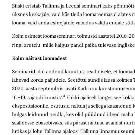
Siiski eristab Tallinna ja Leedsi seminari kaks põhimõt
üksnes keskajale, vaid käsitleda loomateemasid alates mu
looma, vaid anda esinejatele vabadus valida endale s
Kolm esimest loomaseminari toimusid aastatel 2016–2018
ringi arutelu, mille käigus pandi paika tulevase inglis
Kolm näitust loomadest
Seminarid olid andnud kinnitust teadmisele, et loomad
lähevad korda paljudele. Seetõttu sündis lausa kolmes
2020. aasta septembris, avati Kadrioru kunstimuuseumis
4
16.–19. sajandi kunstis“.
Ehkki ajaliselt langes see kok
ekspositsioonile, osutusid näitus ja sellega kaasnenud
hulgas leidunud neidki, kes olid püüdnud ideed maha l
saalidesse ebasobivaks, siis pärast näituse avamist nur
lutikas ja lohe Tallinna ajaloos“ Tallinna linnamuuseumi