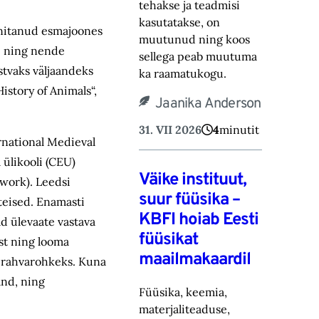
tehakse ja teadmisi
kasutatakse, on
nnitanud esmajoones
muutunud ning koos
e ning nende
sellega peab muutuma
stvaks väljaandeks
ka raamatukogu.
istory of Animals“,
Jaanika Anderson
31. VII 2026
4
minutit
ernational Medieval
ülikooli (CEU)
Väike instituut,
twork). Leedsi
suur füüsika –
 teised. Enamasti
KBFI hoiab Eesti
ad ülevaate vastava
füüsikat
ist ning looma
maailmakaardil
a rahvarohkeks. Kuna
änd, ning
Füüsika, keemia,
materjaliteaduse,