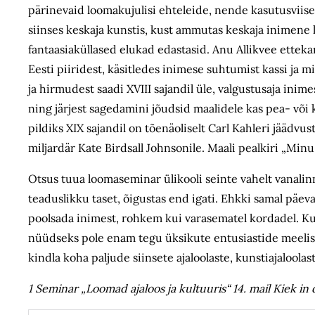
pärinevaid loomakujulisi ehteleide, nende kasutusviis
siinses keskaja kunstis, kust ammutas keskaja inimene
fantaasiaküllased elukad edastasid. Anu Allikvee ettekan
Eesti piiridest, käsitledes inimese suhtumist kassi ja 
ja hirmudest saadi XVIII sajandil üle, valgustusaja in
ning järjest sagedamini jõudsid maalidele kas pea- võ
pildiks XIX sajandil on tõenäoliselt Carl Kahleri jäädv
miljardär Kate Birdsall Johnsonile. Maali pealkiri „M
Otsus tuua loomaseminar ülikooli seinte vahelt vanalin
teaduslikku taset, õigustas end igati. Ehkki samal päev
poolsada inimest, rohkem kui varasematel kordadel. Kui 
nüüdseks pole enam tegu üksikute entusiastide meelist
kindla koha paljude siinsete ajaloolaste, kunstiajaloola
1 Seminar „Loomad ajaloos ja kultuuris“ 14. mail Kiek i