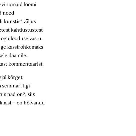
levinumaid loomi
id need
i kunstis“ väljus
etest kahtlustustest
kogu looduse vastu,
õige kassirohkemaks
sele daamile,
kast kommentaarist.
jal kõrget
 seminari ligi
us nad on?, siis
ilmast – on hõivanud