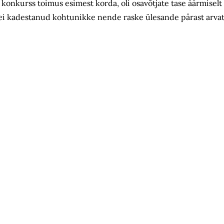
onkurss toimus esimest korda, oli osavõtjate tase äärmiselt
s ei kadestanud kohtunikke nende raske ülesande pärast arvat