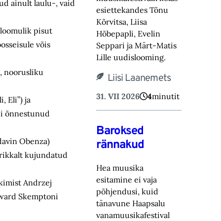
d ainult laulu-, vaid
esiettekandes Tõnu
Kõrvitsa, Liisa
eloomulik pisut
Hõbepapli, Evelin
osseisule võis
Seppari ja Märt-Matis
Lille uudislooming.
, noorusliku
Liisi Laanemets
31. VII 2026
4
minutit
 Eli”) ja
Dei õnnestunud
Baroksed
kdavin Obenza)
rännakud
srikkalt kujundatud
Hea muusika
esitamine ei vaja
kimist Andrzej
põhjendusi, kuid
Howard Skemptoni
tänavune Haapsalu
vanamuusikafestival