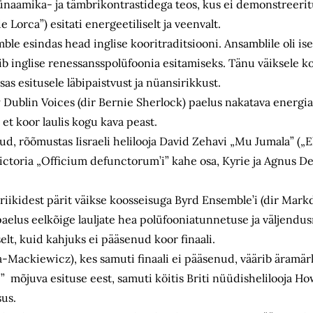
ünaamika- ja tämbrikontrastidega teos, kus ei demonstreeritu
 Lorca”) esitati energeetiliselt ja veenvalt.
e esindas head inglise kooritraditsiooni. Ansamblile oli is
ib inglise renessansspolüfoonia esitamiseks. Tänu väiksele ko
sas esitusele läbipaistvust ja nüansirikkust.
ublin Voices (dir Bernie Sherlock) paelus nakatava energia
et koor laulis kogu kava peast.
, rõõmustas Iis­raeli helilooja David Zehavi „Mu Jumala” („Eli,
ictoria „Officium defunctorum’i” kahe osa, Kyrie ja Agnus 
iikidest pärit väikse koosseisuga Byrd Ensemble’i (dir Mar
aelus eelkõige lauljate hea polüfooniatunnetuse ja väljendu
selt, kuid kahjuks ei pääsenud koor finaali.
ackiewicz), kes samuti finaali ei pääsenud, väärib äramär
ee” mõjuva esituse eest, samuti köitis Briti nüüdishelilooja 
sus.