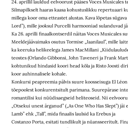
24. aprillil lauldud eelvoorust pääses Voces Musicales t
Silmapilkselt haaras kaasa kohustuslikku repertuaari ku
millega koor oma etteastet alustas. Kava lõpetas sügav
Lord”), mille jooksul Purcelli harmooniad sulanduvad j
Ka 26. aprilli finaalkontserdil näitas Voces Musicales s
Meeldejäävaimaks osutus Tormise „Jaanilaul”, mille lait
ka keeruka helikeelega James MacMillani „Kiidulauludes 
teostes (Orlando Gibbonsi, John Taveneri ja Frank Mart
kohtunikud hindasid koori head kõla ja Risto Joosti diri
koor auhinnalisele kohale.
Konkursi peapreemia pälvis suure koosseisuga El Léon d
tõepoolest konkurentsitult parimana. Suurepärase intona
romantilisi kui nüüdisaegseid heliteoseid. Nii eelvooru
„Otsekui unest ärganud” („As One Who Has Slept”) jäi 
Lamb” ehk „Tall”, mida finaalis laulsid ka Erebus ja
Costanzo Porta, esitati tundlikult ja nüansseeritult. Fin