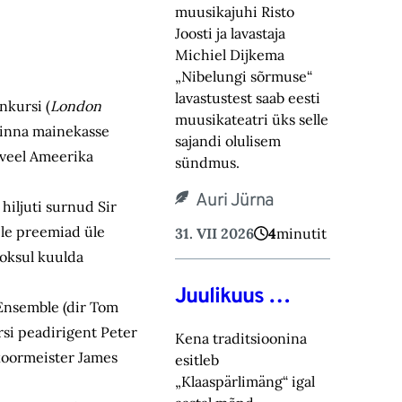
muusikajuhi Risto
Joosti ja lavastaja
Michiel Dijkema
„Nibelungi sõrmuse“
lavastustest saab eesti
kursi (
London
muusikateatri üks selle
alinna mainekasse
sajandi olulisem
d veel Ameerika
sündmus.
Auri Jürna
hiljuti surnud Sir
ele preemiad üle
31. VII 2026
4
minutit
ooksul kuulda
Juulikuus …
 Ensemble (dir Tom
rsi peadirigent Peter
Kena traditsioonina
 koormeister James
esitleb
„Klaaspärlimäng“ igal