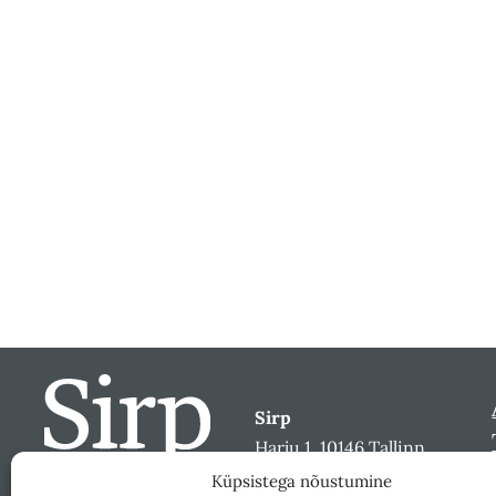
Sirp
Harju 1, 10146 Tallinn
sirp@sirp.ee
Küpsistega nõustumine