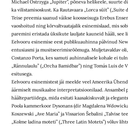
Michael Ostrzyga „Jupiter”, põneva helikeele, suurte d
ka vilistamisoskust. Ka Rautavaara „Lorca süit” („Suite de
Teise preemia saanud väikse koosseisuga Erebus Ensembl
vaoshoitud ning kõrvaltvaatajalik esinemislaad, mis sob
paremini eristada üksikute lauljate kauneid hääli, see li
Eelvooru esinemise eest publikuauhinna pälvinud New D
entusiasmi ja musitseerimisrõõmuga. Muljetavaldav oli, 
Costanzo Porta, kes samuti auhinnalisele kohale ei tulnud
„Rännulaulu” („Orcha Bamidbar”) ning Tomás Luis de V
esitusega.
Eelvooru esinemistest jäi meelde veel Ameerika Ühendr
äärmiselt musikaalne interpretatsioonilaad. Ansambel p
häältepartiidega, mida esitati kaasakiskuvalt ja elegant
Poola kammerkoor Dysonans (dir Magdalena Wdowicka-M
Koszewski „Ave Maria” ja Vissarion Šebalini „Talvise t
„Kolme ladina moteti” („Three Latin Motets”) võluv liht