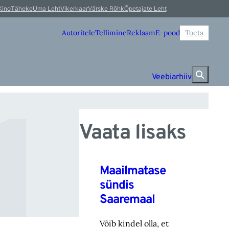
l
Kino
Täheke
Uma Leht
Vikerkaar
Värske Rõhk
Õpetajate Leht
Autoritele
Tellimine
Reklaam
E-pood
Toeta
Veebiarhiiv
Vaata lisaks
Maailmatase
sündis
Saaremaal
Võib kindel olla, et