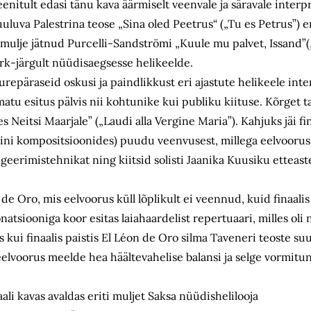
eenitult edasi tänu kava äärmiselt veenvale ja säravale interp
uluva Palestrina teose „Sina oled Peetrus“ („Tu es Petrus”) e
a mulje jätnud Purcelli-Sandströmi „Kuule mu palvet, Issand”
ärk-järgult nüüdisaegsesse helikeelde.
uurepäraseid oskusi ja paindlikkust eri ajastute helikeele int
matu esitus pälvis nii kohtunike kui publiku kiituse. Kõrget 
Neitsi Maarjale” („Laudi alla Vergine Maria”). Kahjuks jäi fi
ini kompositsioonides) puudu veenvusest, millega eelvoorus s
geerimistehnikat ning kiitsid solisti Jaanika Kuusiku ette­as
e Oro, mis eelvoorus küll lõplikult ei veennud, kuid finaalis
tsiooniga koor esitas laiahaardelist repertuaari, milles oli 
s kui finaalis paistis El Léon de Oro silma Taveneri teoste su
eelvoorus meelde hea häältevahelise balansi ja selge vormitu
aali kavas avaldas eriti muljet Saksa nüüdishelilooja