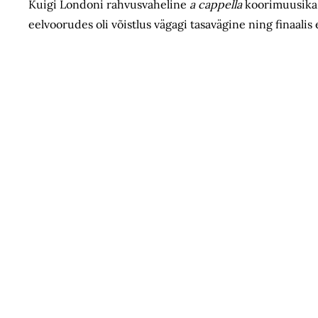
Kuigi Londoni rahvusvaheline
a cappella
koorimuusika k
eelvoorudes oli võistlus vägagi tasavägine ning finaali