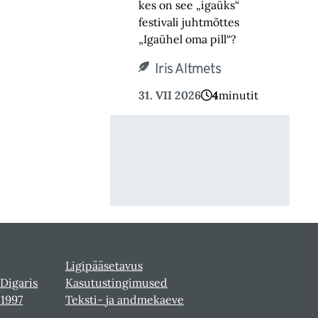
kes on see „igaüks“
festivali juhtmõttes
„Igaühel oma pill“?
Iris Altmets
31. VII 2026
4
minutit
Ligipääsetavus
 Digaris
Kasutustingimused
-1997
Teksti- ja andmekaeve