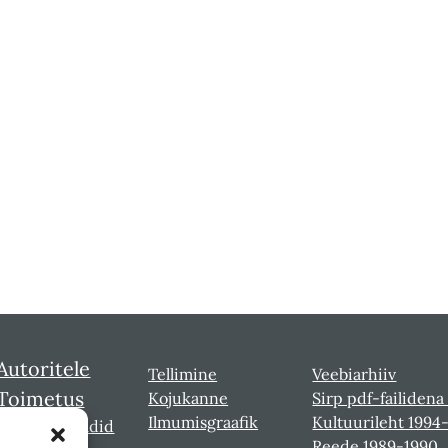
Autoritele
Tellimine
Veebiarhiiv
Toimetus
Kojukanne
Sirp pdf-failidena
Ilmumisgraafik
Kultuurileht 1994
Sirbi laureaadid
Reede 1989-1990