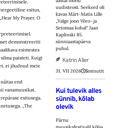
aastal mõnd
reteerimisele.
uudisteost. Seekord oli
nergeetiline esitus,
kavas Märt-Matis Lille
(„Hear My Prayer, O
„Valge joon Võro- ja
Setomaa kohal“ Jaan
erpreteerimisel.
Kaplinski 85.
sünniaastapäeva
taset demonstreeriti
puhul.
naalikava esimestes
ilma paisteti. Kuigi
Katrin Aller
tet, ei jõudnud meie
31. VII 2026
5
minutit
 näitas end
Kui tulevik alles
nii vanamuusikat,
sünnib, kõlab
urepärase esitusega.
olevik
nnetusega. „The
Pärnu
muusikafestivalil kõlas