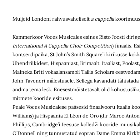
Muljeid Londoni rahvusvaheliselt
a cappella
koorimuusi
Kammerkoor Voces Musicales esines Risto Joosti dirig
International A Cappella Choir Competition
) finaalis.
kontserdipaika, St John’s Smith Square’i kirikusse kokk
Ühendriikidest, Hispaaniast, Iirimaalt, Itaaliast, Poolast
Maineka Briti vokaalansambli Tallis Scholars eestvedami
John Taveneri mälestusele. Sellega kavandati tähistada
andma tema lesk. Enesestmõistetavalt olid kohustusliku
mitmete kooride esituses.
Peale Voces Musicalese pääsesid finaalvooru Itaalia ko
Williams) ja Hispaania El Léon de Oro (dir Marco Antoni
Phillips, Cambridge’i Jeesuse kolledži kooride muusika
O’Donnell ning tunnustatud sopran Dame Emma Kirkb