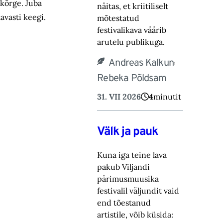
 kõrge. Juba
näitas, et kriitiliselt
avasti keegi.
mõtestatud
festivalikava väärib
arutelu publikuga.
,
Andreas Kalkun
Rebeka Põldsam
31. VII 2026
4
minutit
Välk ja pauk
Kuna iga teine lava
pakub Viljandi
pärimusmuusika
festivalil väljundit vaid
end tõestanud
artistile, võib küsida: