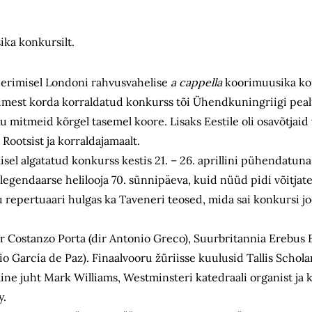
ka konkursilt.
eerimisel Londoni rahvusvahelise
a cappella
koorimuusika kon
 Esimest korda korraldatud konkurss tõi Ühendkuningriigi pe
u mitmeid kõrgel tasemel koore. Lisaks Eestile oli osavõtjai
, Rootsist ja korraldajamaalt.
sel algatatud konkurss kestis 21. – 26. aprillini pühendatuna 
 legendaarse helilooja 70. sünnipäeva, kuid nüüd pidi võitjat
 repertuaari hulgas ka Taveneri teosed, mida sai konkursi j
or Costanzo Porta (dir Antonio Greco), Suurbritannia Erebus
o García de Paz). Finaalvooru žüriisse kuulusid Tallis Schola
line juht Mark Williams, Westminsteri katedraali organist ja
y.