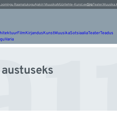
au
Loomingu Raamatukogu
Ajakiri Muusika
Müürileht
e-Kunst.ee
Sirp
Teater.Muusika.
hitektuur
Film
Kirjandus
Kunst
Muusika
Sotsiaalia
Teater
Teadus
ugu
Varia
 austuseks