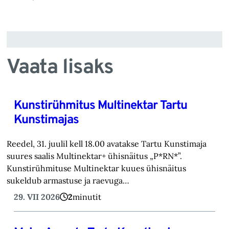
Vaata lisaks
Kunstirühmitus Multinektar Tartu
Kunstimajas
Reedel, 31. juulil kell 18.00 avatakse Tartu Kunstimaja
suures saalis Multinektar+ ühisnäitus „P*RN*”.
Kunstirühmituse Multinektar kuues ühisnäitus
sukeldub armastuse ja raevuga…
29. VII 2026
2
minutit