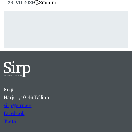
23. VII 2026
2
minutit
Sirp
Harju 1, 10146 Tallinn
sirp@sirp.ee
Facebook
Toeta