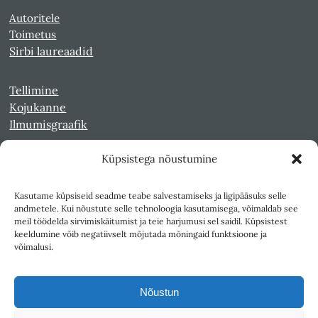
Autoritele
Toimetus
Sirbi laureaadid
Tellimine
Kojukanne
Ilmumisgraafik
Küpsistega nõustumine
Veebiarhiiv
Sirp pdf-failidena Digaris
Kasutame küpsiseid seadme teabe salvestamiseks ja ligipääsuks selle
Kultuurileht 1994-1997
andmetele. Kui nõustute selle tehnoloogia kasutamisega, võimaldab see
Reede 1989-1990
meil töödelda sirvimiskäitumist ja teie harjumusi sel saidil. Küpsistest
Sirp ja Vasar 1940-1989
keeldumine võib negatiivselt mõjutada mõningaid funktsioone ja
võimalusi.
Ligipääsetavus
Kasutustingimused
Nõustun
Teksti- ja andmekaeve