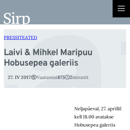
La
Liigu
sisu
juurde
PRESSITEATED
Laivi & Mihkel Maripuu
Hobusepea galeriis
27. IV 2017
Vaatamisi
875
2
minutit
Neljapäeval, 27. aprillil
kell 18.00 avatakse
Hobusepea galeriis