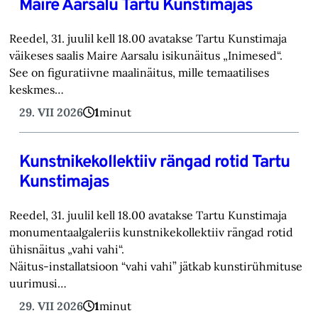
Maire Aarsalu Tartu Kunstimajas
Reedel, 31. juulil kell 18.00 avatakse Tartu Kunstimaja
väikeses saalis Maire Aarsalu isikunäitus „Inimesed“.
See on figuratiivne maalinäitus, mille temaatilises
keskmes…
29. VII 2026
1
minut
Kunstnikekollektiiv rängad rotid Tartu
Kunstimajas
Reedel, 31. juulil kell 18.00 avatakse Tartu Kunstimaja
monumentaalgaleriis kunstnikekollektiiv rängad rotid
ühisnäitus „vahi vahi“.
Näitus-installatsioon “vahi vahi” jätkab kunstirühmituse
uurimusi…
29. VII 2026
1
minut