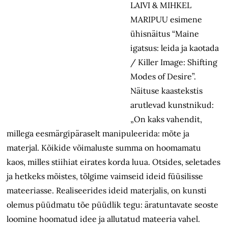
LAIVI & MIHKEL
MARIPUU esimene
ühisnäitus “Maine
igatsus: leida ja kaotada
/ Killer Image: Shifting
Modes of Desire”.
Näituse kaastekstis
arutlevad kunstnikud:
„On kaks vahendit,
millega eesmärgipäraselt manipuleerida: mõte ja
materjal. Kõikide võimaluste summa on hoomamatu
kaos, milles stiihiat eirates korda luua. Otsides, seletades
ja hetkeks mõistes, tõlgime vaimseid ideid füüsilisse
mateeriasse. Realiseerides ideid materjalis, on kunsti
olemus püüdmatu tõe püüdlik tegu: äratuntavate seoste
loomine hoomatud idee ja allutatud mateeria vahel.