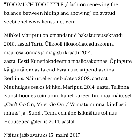
“TOO MUCH TOO LITTLE / fashion renewing the
balance between hiding and showing” on avatud
veebilehel www.konstanet.com.
Mihkel Maripuu on omandanud bakalaureusekraadi
2010. aastal Tartu Ülikooli filosoofiateaduskonna
maaliosakonnas ja magistrikraadi 2014.
aastal Eesti Kunstiakadeemia maaliosakonnas. Õpingute
käigus täiendas ta end Esramuse stipendiaadina
Berliinis. Näitustel esineb alates 2008. aastast.
Muuhulgas osales Mihkel Maripuu 2014. aastal Tallinna
Kunstihoones toimunud kahel kureeritud maalinäitusel
„Can’t Go On, Must Go On / Võimatu minna, kindlasti
minna“ ja „Sund“. Tema eelmine isiknäitus toimus
Hobusepea galeriis 2014. aastal.
Näitus jääb avatuks 15. maini 2017.