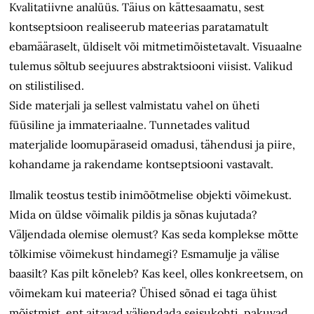
Kvalitatiivne analüüs. Täius on kättesaamatu, sest
kontseptsioon realiseerub mateerias paratamatult
ebamääraselt, üldiselt või mitmetimõistetavalt. Visuaalne
tulemus sõltub seejuures abstraktsiooni viisist. Valikud
on stilistilised.
Side materjali ja sellest valmistatu vahel on üheti
füüsiline ja immateriaalne. Tunnetades valitud
materjalide loomupäraseid omadusi, tähendusi ja piire,
kohandame ja rakendame kontseptsiooni vastavalt.
Ilmalik teostus testib inimõõtmelise objekti võimekust.
Mida on üldse võimalik pildis ja sõnas kujutada?
Väljendada olemise olemust? Kas seda komplekse mõtte
tõlkimise võimekust hindamegi? Esmamulje ja välise
baasilt? Kas pilt kõneleb? Kas keel, olles konkreetsem, on
võimekam kui mateeria? Ühised sõnad ei taga ühist
mõistmist, ent aitavad väljendada seisukohti, pakuvad