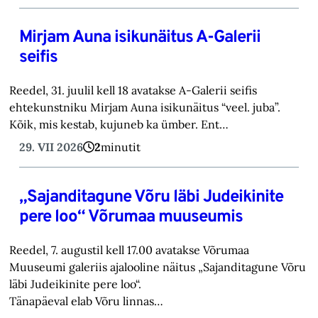
Mirjam Auna isikunäitus A-Galerii
seifis
Reedel, 31. juulil kell 18 avatakse A-Galerii seifis
ehtekunstniku Mirjam Auna isikunäitus “veel. juba”.
Kõik, mis kestab, kujuneb ka ümber. Ent…
29. VII 2026
2
minutit
„Sajanditagune Võru läbi Judeikinite
pere loo“ Võrumaa muuseumis
Reedel, 7. augustil kell 17.00 avatakse Võrumaa
Muuseumi galeriis ajalooline näitus „Sajanditagune Võru
läbi Judeikinite pere loo“.
Tänapäeval elab Võru linnas…