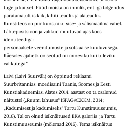
tuge ja kaitset. Püüd mõista on inimlik, ent iga tõlgendus
paratamatult isiklik, kihiti teadlik ja alateadlik.
Kunstiteos on piir kunstniku sise- ja välismaailma vahel.
Lähtepositsioon ja valikud muutuvad ajas koos
identiteediga:
personaalsete veendumuste ja sotsiaalse kuuluvusega.
Käesolev ajahetk on seotud nii mineviku kui tuleviku
valikutega.“
Laivi (Laivi Suurväli) on õppinud reklaami
Suurbritannias, moedisaini Taanis, Soomes ja Eesti
Kunstiakadeemias. Alates 2014. aastast on ta osalenud
näitustel („Ruumi lahusus“ ISFAG@EKKM, 2014;
„Kadumisest ja kadumiseks“ Tartu Kunstimuuseumis,
2016). Tal on olnud isiknäitused EKA galeriis ja Tartu
Kunstimuuseumis (mõlemad 2016). Tema isiknäitus