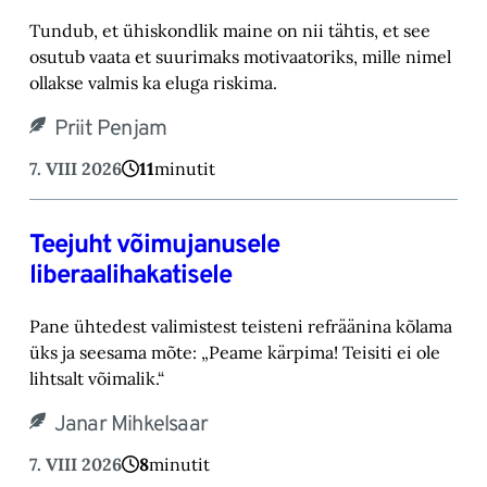
Tundub, et ühiskondlik maine on nii tähtis, et see
osutub vaata et suurimaks motivaatoriks, ‎mille nimel
ollakse valmis ka eluga riskima.‎
Priit Penjam
7. VIII 2026
11
minutit
Teejuht võimujanusele
liberaalihakatisele
Pane ühtedest valimistest teisteni refräänina kõlama
üks ja seesama mõte: „Peame kärpima! ‎Teisiti ei ole
lihtsalt võimalik.“‎
Janar Mihkelsaar
7. VIII 2026
8
minutit