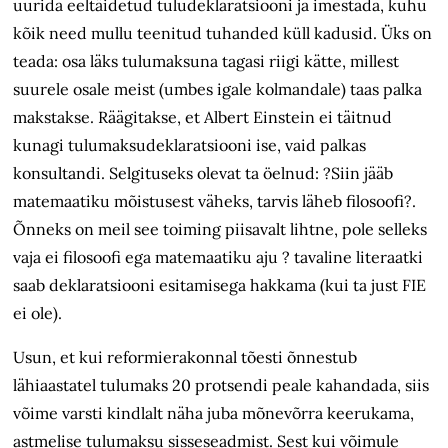
uurida eeltäidetud tuludeklaratsiooni ja imestada, kuhu
kõik need mullu teenitud tuhanded küll kadusid. Üks on
teada: osa läks tulumaksuna tagasi riigi kätte, millest
suurele osale meist (umbes igale kolmandale) taas palka
makstakse. Räägitakse, et Albert Einstein ei täitnud
kunagi tulumaksudeklaratsiooni ise, vaid palkas
konsultandi. Selgituseks olevat ta öelnud: ?Siin jääb
matemaatiku mõistusest väheks, tarvis läheb filosoofi?.
Õnneks on meil see toiming piisavalt lihtne, pole selleks
vaja ei filosoofi ega matemaatiku aju ? tavaline literaatki
saab deklaratsiooni esitamisega hakkama (kui ta just FIE
ei ole).
Usun, et kui reformierakonnal tõesti õnnestub
lähiaastatel tulumaks 20 protsendi peale kahandada, siis
võime varsti kindlalt näha juba mõnevõrra keerukama,
astmelise tulumaksu sisseseadmist. Sest kui võimule