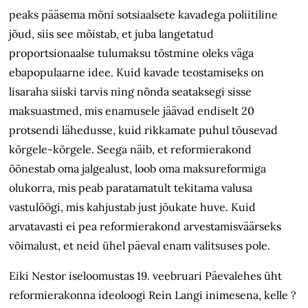
peaks pääsema mõni sotsiaalsete kavadega poliitiline
jõud, siis see mõistab, et juba langetatud
proportsionaalse tulumaksu tõstmine oleks väga
ebapopulaarne idee. Kuid kavade teostamiseks on
lisaraha siiski tarvis ning nõnda seataksegi sisse
maksuastmed, mis enamusele jäävad endiselt 20
protsendi lähedusse, kuid rikkamate puhul tõusevad
kõrgele-kõrgele. Seega näib, et reformierakond
õõnestab oma jalgealust, loob oma maksureformiga
olukorra, mis peab paratamatult tekitama valusa
vastulöögi, mis kahjustab just jõukate huve. Kuid
arvatavasti ei pea reformierakond arvestamisväärseks
võimalust, et neid ühel päeval enam valitsuses pole.
Eiki Nestor iseloomustas 19. veebruari Päevalehes üht
reformierakonna ideoloogi Rein Langi inimesena, kelle ?