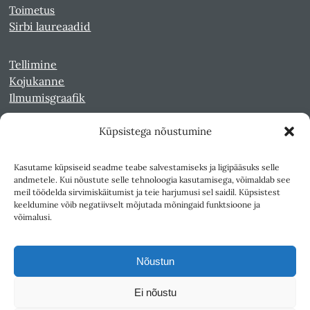
Toimetus
Sirbi laureaadid
Tellimine
Kojukanne
Ilmumisgraafik
Küpsistega nõustumine
Veebiarhiiv
Sirp pdf-failidena Digaris
Kasutame küpsiseid seadme teabe salvestamiseks ja ligipääsuks selle
Kultuurileht 1994-1997
andmetele. Kui nõustute selle tehnoloogia kasutamisega, võimaldab see
Reede 1989-1990
meil töödelda sirvimiskäitumist ja teie harjumusi sel saidil. Küpsistest
Sirp ja Vasar 1940-1989
keeldumine võib negatiivselt mõjutada mõningaid funktsioone ja
võimalusi.
Ligipääsetavus
Kasutustingimused
Nõustun
Teksti- ja andmekaeve
Ei nõustu