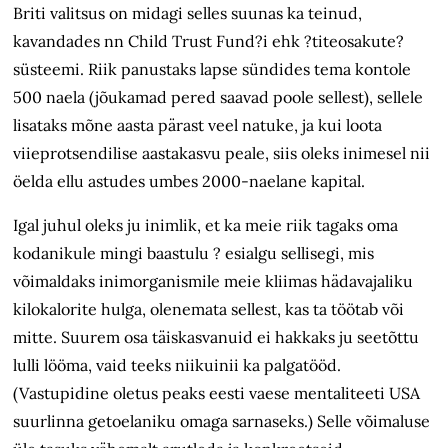
Briti valitsus on midagi selles suunas ka teinud,
kavandades nn Child Trust Fund?i ehk ?titeosakute?
süsteemi. Riik panustaks lapse sündides tema kontole
500 naela (jõukamad pered saavad poole sellest), sellele
lisataks mõne aasta pärast veel natuke, ja kui loota
viieprotsendilise aastakasvu peale, siis oleks inimesel nii
öelda ellu astudes umbes 2000-naelane kapital.
Igal juhul oleks ju inimlik, et ka meie riik tagaks oma
kodanikule mingi baastulu ? esialgu sellisegi, mis
võimaldaks inimorganismile meie kliimas hädavajaliku
kilokalorite hulga, olenemata sellest, kas ta töötab või
mitte. Suurem osa täiskasvanuid ei hakkaks ju seetõttu
lulli lööma, vaid teeks niikuinii ka palgatööd.
(Vastupidine oletus peaks eesti vaese mentaliteeti USA
suurlinna getoelaniku omaga sarnaseks.) Selle võimaluse