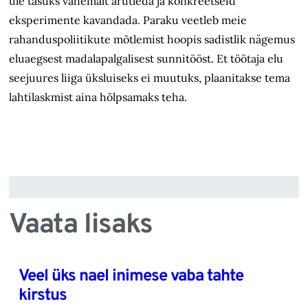
üle tasuks vähemalt arutleda ja konkreetseid
eksperimente kavandada. Paraku veetleb meie
rahanduspoliitikute mõtlemist hoopis sadistlik nägemus
eluaegsest madalapalgalisest sunnitööst. Et töötaja elu
seejuures liiga üksluiseks ei muutuks, plaanitakse tema
lahtilaskmist aina hõlpsamaks teha.
Vaata lisaks
Veel üks nael inimese vaba tahte
kirstus