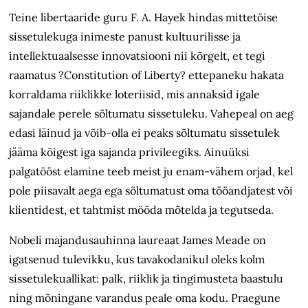
Teine libertaaride guru F. A. Hayek hindas mittetöise
sissetulekuga inimeste panust kultuurilisse ja
intellektuaalsesse innovatsiooni nii kõrgelt, et tegi
raamatus ?Constitution of Liberty? ettepaneku hakata
korraldama riiklikke loteriisid, mis annaksid igale
sajandale perele sõltumatu sissetuleku. Vahepeal on aeg
edasi läinud ja võib-olla ei peaks sõltumatu sissetulek
jääma kõigest iga sajanda privileegiks. Ainuüksi
palgatööst elamine teeb meist ju enam-vähem orjad, kel
pole piisavalt aega ega sõltumatust oma tööandjatest või
klientidest, et tahtmist mööda mõtelda ja tegutseda.
Nobeli majandusauhinna laureaat James Meade on
igatsenud tulevikku, kus tavakodanikul oleks kolm
sissetulekuallikat: palk, riiklik ja tingimusteta baastulu
ning mõningane varandus peale oma kodu. Praegune