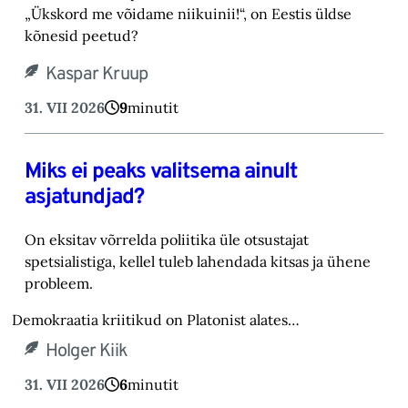
„Ükskord me võidame niikuinii!“, on Eestis üldse
kõnesid peetud?
Kaspar Kruup
31. VII 2026
9
minutit
Miks ei peaks valitsema ainult
asjatundjad?
On eksitav võrrelda poliitika üle otsustajat
spetsialistiga, kellel tuleb lahendada kitsas ja ühene
probleem.
Demokraatia kriitikud on Platonist alates…
Holger Kiik
31. VII 2026
6
minutit