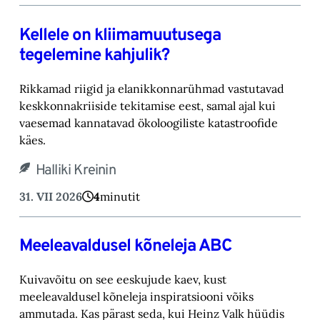
Kellele on kliimamuutusega
tegelemine kahjulik?
Rikkamad riigid ja elanikkonnarühmad vastutavad
keskkonnakriiside tekitamise eest, samal ajal kui
vaesemad kannatavad ökoloogiliste katastroofide
käes.
Halliki Kreinin
31. VII 2026
4
minutit
Meeleavaldusel kõneleja ABC
Kuivavõitu on see eeskujude kaev, kust
meeleavaldusel kõneleja inspiratsiooni võiks
ammutada. Kas pärast seda, kui Heinz Valk hüüdis