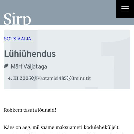
L
Liigu
sisu
juurde
SOTSIAALIA
Lühiühendus
Märt Väljataga
4. III 2005
Vaatamisi
485
3
minutit
Rohkem tasuta lõunaid!
Käes on aeg, mil saame maksuameti koduleheküljelt