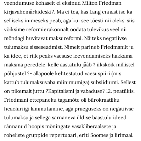
veendumuse kohaselt ei eksinud Milton Friedman
kirjavahemärkideski?. Ma ei tea, kas Lang ennast ise ka
selliseks inimeseks peab, aga kui see tõesti nii oleks, siis
võiksime reformierakonnalt oodata tulevikus veel nii
mõndagi huvitavat maksureformi. Näiteks negatiivse
tulumaksu sisseseadmist. Nimelt pärineb Friedmanilt ju
ka idee, et riik peaks vaesuse leevendamiseks hakkama
maksma peredele, kelle aastatulu jääb ? ükskõik millistel
põhjustel ?- allapoole kehtestatud vaesuspiiri (mis
kattub tulumaksuvaba miinimumiga) subsiidiumi. Sellest
on pikemalt juttu ?Kapitalismi ja vabaduse? 12. peatükis.
Friedmani ettepaneku tagamõte oli bürokraatliku
heaoluriigi lammutamine, aga praeguseks on negatiivse
tulumaksu ja sellega sarnaneva üldise baastulu ideed
rännanud hoopis mõningate vasakliberaalsete ja
roheliste gruppide repertuaari, eriti Soomes ja Iirimaal.