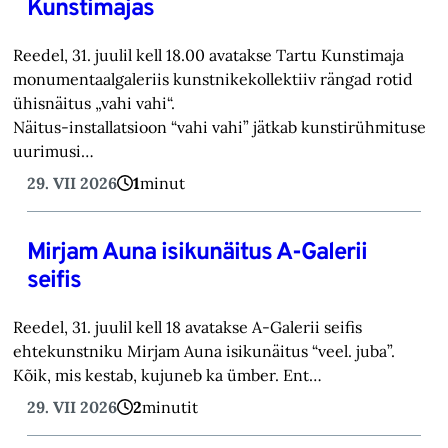
Kunstimajas
Reedel, 31. juulil kell 18.00 avatakse Tartu Kunstimaja
monumentaalgaleriis kunstnikekollektiiv rängad rotid
ühisnäitus „vahi vahi“.
Näitus-installatsioon “vahi vahi” jätkab kunstirühmituse
uurimusi…
29. VII 2026
1
minut
Mirjam Auna isikunäitus A-Galerii
seifis
Reedel, 31. juulil kell 18 avatakse A-Galerii seifis
ehtekunstniku Mirjam Auna isikunäitus “veel. juba”.
Kõik, mis kestab, kujuneb ka ümber. Ent…
29. VII 2026
2
minutit