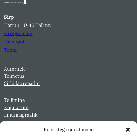
Sirp
Harju 1, 10146 Tallinn
sirp@sirp.ee
Facebook
Toeta
Autoritele
Toimetus
Sirbi laureaadid
Tellimine
Kojukanne
Ilmumisgraafik
Küpsistega nõustumine
Veebiarhiiv