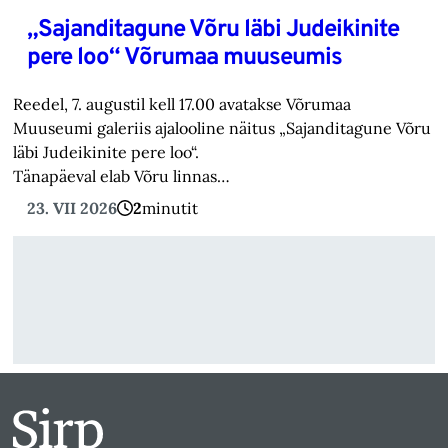
„Sajanditagune Võru läbi Judeikinite
pere loo“ Võrumaa muuseumis
Reedel, 7. augustil kell 17.00 avatakse Võrumaa
Muuseumi galeriis ajalooline näitus „Sajanditagune Võru
läbi Judeikinite pere loo“.
Tänapäeval elab Võru linnas…
23. VII 2026
2
minutit