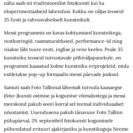
näha saab nii traditsioonilist fotokunsti kui ka
eksperimentaalseid lahendusi. Kokku on väljas teoseid
35 Eesti ja rahvusvaheliselt kunstnikult.
Messi programmis on kavas kohtumised kunstnikega,
vestlusringid, raamatuesitlused, performance-id ning
viiakse läbi tuure eesti, inglise ja vene keeles. Peale 35
kunstniku teoseid tutvustavale põhiväljapanekule, on
programmi kaasatud kolme kunstniku eriprojektid, mida
esitletakse pop-up formaadis messi päevade jooksul.
Samuti saab Foto Tallinnal lähemalt tutvuda kaasaegse
(foto-)kunsti ostmise ja kogumise võimalustega ja messi
meeskond pakub soovi korral sel teemal individuaalset
nõustamist. Uuendusena pakub tänavune Foto Tallinn
pühapäeval, 29. septembril fotokunsti kogumisele
pühendatud erituuri ajakirjaniku ja kunstikoguja Neeme