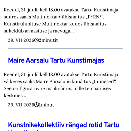
Reedel, 31. juulil kell 18.00 avatakse Tartu Kunstimaja
suures saalis Multinektar+ ühisnäitus „P*RN*”.
Kunstirühmituse Multinektar kuues ühisnäitus
sukeldub armastuse ja raevuga…
29. VII 2026
2
minutit
Maire Aarsalu Tartu Kunstimajas
Reedel, 31. juulil kell 18.00 avatakse Tartu Kunstimaja
väikeses saalis Maire Aarsalu isikunäitus „Inimesed“.
See on figuratiivne maalinäitus, mille temaatilises
keskmes…
29. VII 2026
1
minut
Kunstnikekollektiiv rängad rotid Tartu