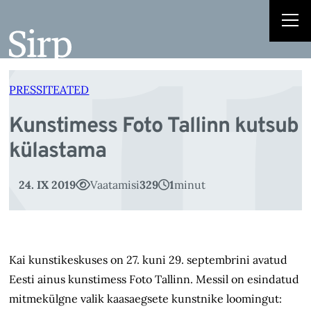
Ku
Liigu
sisu
juurde
PRESSITEATED
Kunstimess Foto Tallinn kutsub
külastama
24. IX 2019
Vaatamisi
329
1
minut
Kai kunstikeskuses on 27. kuni 29. septembrini avatud
Eesti ainus kunstimess Foto Tallinn. Messil on esindatud
mitmekülgne valik kaasaegsete kunstnike loomingut: