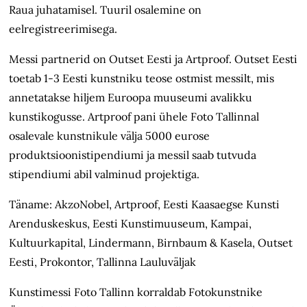
Raua juhatamisel. Tuuril osalemine on
eelregistreerimisega.
Messi partnerid on Outset Eesti ja Artproof. Outset Eesti
toetab 1-3 Eesti kunstniku teose ostmist messilt, mis
annetatakse hiljem Euroopa muuseumi avalikku
kunstikogusse. Artproof pani ühele Foto Tallinnal
osalevale kunstnikule välja 5000 eurose
produktsioonistipendiumi ja messil saab tutvuda
stipendiumi abil valminud projektiga.
Täname: AkzoNobel, Artproof, Eesti Kaasaegse Kunsti
Arenduskeskus, Eesti Kunstimuuseum, Kampai,
Kultuurkapital, Lindermann, Birnbaum & Kasela, Outset
Eesti, Prokontor, Tallinna Lauluväljak
Kunstimessi Foto Tallinn korraldab Fotokunstnike