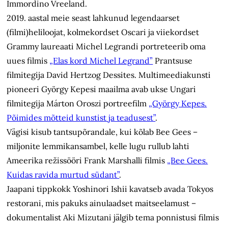
Immordino Vreeland.
2019. aastal meie seast lahkunud legendaarset
(filmi)heliloojat, kolmekordset Oscari ja viiekordset
Grammy laureaati Michel Legrandi portreteerib oma
uues filmis
„Elas kord Michel Legrand”
Prantsuse
filmitegija David Hertzog Dessites. Multimeediakunsti
pioneeri György Kepesi maailma avab ukse Ungari
filmitegija Márton Oroszi portreefilm
„György Kepes.
Põimides mõtteid kunstist ja teadusest”
.
Vägisi kisub tantsupõrandale, kui kõlab Bee Gees –
miljonite lemmikansambel, kelle lugu rullub lahti
Ameerika režissööri Frank Marshalli filmis
„Bee Gees.
Kuidas ravida murtud südant”
.
Jaapani tippkokk Yoshinori Ishii kavatseb avada Tokyos
restorani, mis pakuks ainulaadset maitseelamust –
dokumentalist Aki Mizutani jälgib tema ponnistusi filmis