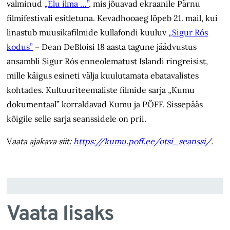
valminud
„Elu ilma …”
, mis jõuavad ekraanile Pärnu
filmifestivali esitletuna. Kevadhooaeg lõpeb 21. mail, kui
linastub muusikafilmide kullafondi kuuluv
„Sigur Rós
kodus”
– Dean DeBloisi 18 aasta tagune jäädvustus
ansambli Sigur Rós enneolematust Islandi ringreisist,
mille käigus esineti välja kuulutamata ebatavalistes
kohtades. Kultuuriteemaliste filmide sarja „Kumu
dokumentaal” korraldavad Kumu ja PÖFF. Sissepääs
kõigile selle sarja seanssidele on prii.
V
aata ajakava siit:
https://kumu.poff.ee/otsi_seanssi/
.
Vaata lisaks