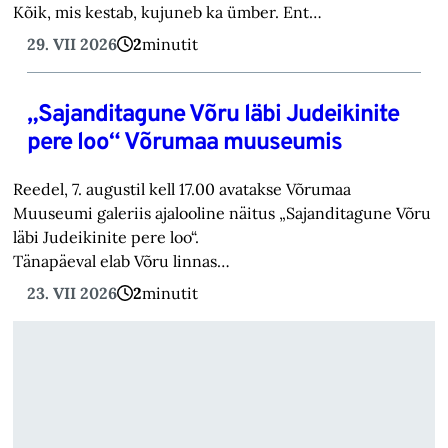
Kõik, mis kestab, kujuneb ka ümber. Ent…
29. VII 2026
2
minutit
„Sajanditagune Võru läbi Judeikinite
pere loo“ Võrumaa muuseumis
Reedel, 7. augustil kell 17.00 avatakse Võrumaa
Muuseumi galeriis ajalooline näitus „Sajanditagune Võru
läbi Judeikinite pere loo“.
Tänapäeval elab Võru linnas…
23. VII 2026
2
minutit