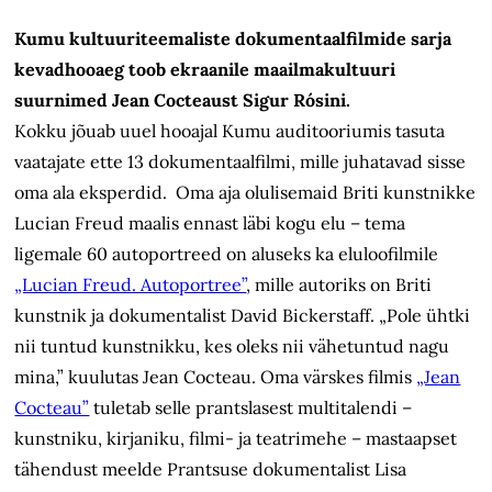
Kumu kultuuriteemaliste dokumentaalfilmide sarja
kevadhooaeg toob ekraanile maailmakultuuri
suurnimed Jean Cocteaust Sigur Rósini.
Kokku jõuab uuel hooajal Kumu auditooriumis tasuta
vaatajate ette 13 dokumentaalfilmi, mille juhatavad sisse
oma ala eksperdid. Oma aja olulisemaid Briti kunstnikke
Lucian Freud maalis ennast läbi kogu elu – tema
ligemale 60 autoportreed on aluseks ka eluloofilmile
„Lucian Freud. Autoportree”
, mille autoriks on Briti
kunstnik ja dokumentalist David Bickerstaff. „Pole ühtki
nii tuntud kunstnikku, kes oleks nii vähetuntud nagu
mina,” kuulutas Jean Cocteau. Oma värskes filmis
„Jean
Cocteau”
tuletab selle prantslasest multitalendi –
kunstniku, kirjaniku, filmi- ja teatrimehe – mastaapset
tähendust meelde Prantsuse dokumentalist Lisa