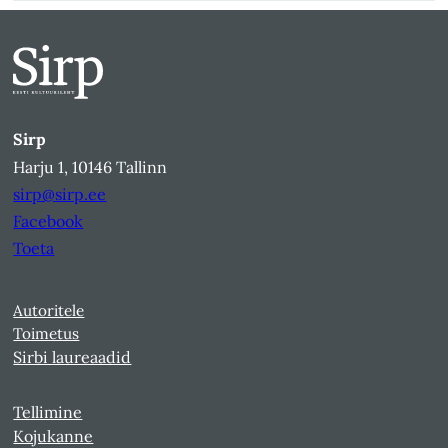
Sirp
Harju 1, 10146 Tallinn
sirp@sirp.ee
Facebook
Toeta
Autoritele
Toimetus
Sirbi laureaadid
Tellimine
Kojukanne