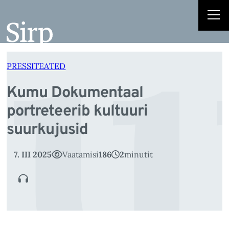
u
Liigu
sisu
juurde
PRESSITEATED
Kumu Dokumentaal
portreteerib kultuuri
suurkujusid
7. III 2025
Vaatamisi
186
2
minutit