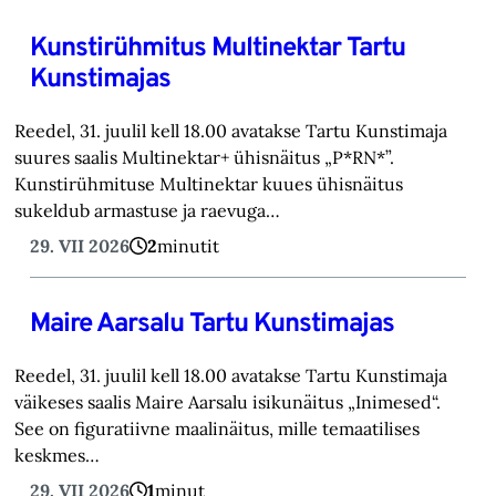
Kunstirühmitus Multinektar Tartu
Kunstimajas
Reedel, 31. juulil kell 18.00 avatakse Tartu Kunstimaja
suures saalis Multinektar+ ühisnäitus „P*RN*”.
Kunstirühmituse Multinektar kuues ühisnäitus
sukeldub armastuse ja raevuga…
29. VII 2026
2
minutit
Maire Aarsalu Tartu Kunstimajas
Reedel, 31. juulil kell 18.00 avatakse Tartu Kunstimaja
väikeses saalis Maire Aarsalu isikunäitus „Inimesed“.
See on figuratiivne maalinäitus, mille temaatilises
keskmes…
29. VII 2026
1
minut