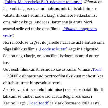
„Tokito. Meisterkoka 540-päevane teekond”
.
Jōhatsu
on
Jaapanist alguse saanud nähtus, mis tähistab inimese
vabatahtlikku kadumist, kõigi sidemete katkestamist
oma minevikuga. Andreas Hartmann ja Arata Mori
avavad selle eri tahke oma filmis
„
Jōhatsu
– nagu vits
vette”
.
Norra looduse ürgset ilu ja selle haavatavust käsitleb oma
väga isiklikus filmis
„Looduse kutse”
Asgeir Helgestad.
See on nagu karje, on oma filmi iseloomustanud autor
ise.
Uut eesti filmikunsti esindab kavas Kullar Viimse
„Torn”
– PÖFFil esilinastunud portreefilm üksikust mehest, kes
ehitab suurest hingevalust torni.
Arutelu vastutusest elu hoidmise ja sellest vabatahtlikult
lahkumise ümber soovivad avada Belgia režissööri
Karine Birgé
„Head teed!”
ja Mark Soosaare 1987. aastal