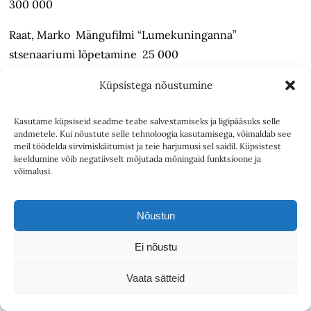
300 000
Raat, Marko Mängufilmi “Lumekuninganna”
stsenaariumi lõpetamine 25 000
Rühm Pluss Null OÜ Dokumentaalfilmi “Viimnepäev”
Küpsistega nõustumine
järeltootmine 34 000
Kasutame küpsiseid seadme teabe salvestamiseks ja ligipääsuks selle
Tallinnfilm AS Jüri Müüri dokumentaalfilmi “Leelo”
andmetele. Kui nõustute selle tehnoloogia kasutamisega, võimaldab see
meil töödelda sirvimiskäitumist ja teie harjumusi sel saidil. Küpsistest
taastamine “Eesti film 100” projekti raames 100 000
keeldumine võib negatiivselt mõjutada mõningaid funktsioone ja
võimalusi.
Tallinnfilm AS Kino Sõprus tegevustoetus 400 000
Taska Productions OÜ Mängufilmi “Meeletu”
Nõustun
järeltootmine 100 000
Ei nõustu
Varrak AS Chris Robinsoni “Eesti animafilmi lugu”
Vaata sätteid
väljaandmine 30 000