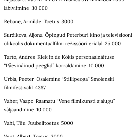
läbiviimine 30 000
Rebane, Armilde Toetus 3000
Suržikova, Aljona Õpingud Peterburi kino ja televisiooni
ülikoolis dokumentaalfilmi režissööri erialal 25 000
Tarto, Andres Kiek in de Kökis personaalnäituse
“Päevinäinud peeglid” korraldamine 10 000
Urbla, Peeter Osalemine “Stiilipeoga” Smolenski
filmifestivalil 4387
Vaher, Vaapo Raamatu “Vene filmikunsti ajalugu”
väljaandmine 10 000
Vahi, Tiiu Juubelitoetus 5000
Vent, Albert Toetus 3000