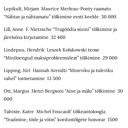
Lepikult, Mirjam Maurice Merleau-Ponty raamatu
“Nähtav ja nähtamatu” tõlkimine eesti keelde 30 000
Lill, Anne F. Nietzsche “Tragöödia sünni” tõlkimine ja
järelsõna kirjutamine 32 400
Lindepuu, Hendrik Leszek Kołakowski teose
“Miniloengud maksiprobleemidest” tõlkimine 29 000
Lipping, Jüri Hannah Arendti “Mineviku ja tuleviku
vahel” toimetamine 13 500
Ott, Margus Henri Bergsoni “Aine ja mälu” tõlkimine 30
000
Talviste, Katre Michel Foucault’ tõlkeantoloogia
“Teadmine, tõde ja võim” kordustõlgete honorar 1500