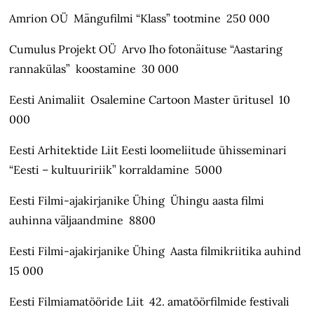
Amrion OÜ Mängufilmi “Klass” tootmine 250 000
Cumulus Projekt OÜ Arvo Iho fotonäituse “Aastaring
rannakülas” koostamine 30 000
Eesti Animaliit Osalemine Cartoon Master üritusel 10
000
Eesti Arhitektide Liit Eesti loomeliitude ühisseminari
“Eesti – kultuuririik” korraldamine 5000
Eesti Filmi-ajakirjanike Ühing Ühingu aasta filmi
auhinna väljaandmine 8800
Eesti Filmi-ajakirjanike Ühing Aasta filmikriitika auhind
15 000
Eesti Filmiamatööride Liit 42. amatöörfilmide festivali