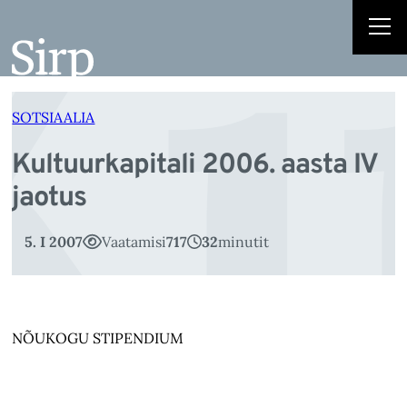
Ku
Liigu
sisu
juurde
SOTSIAALIA
Kultuurkapitali 2006. aasta IV
jaotus
5. I 2007
Vaatamisi
717
32
minutit
NÕUKOGU STIPENDIUM