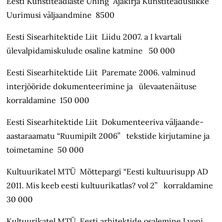
Eesti Kunstiteadlaste Ühing Ajakirja Kunstiteaduslikke
Uurimusi väljaandmine 8500
Eesti Sisearhitektide Liit Liidu 2007. a I kvartali
ülevalpidamiskulude osaline katmine 50 000
Eesti Sisearhitektide Liit Paremate 2006. valminud
interjööride dokumenteerimine ja ülevaatenäituse
korraldamine 150 000
Eesti Sisearhitektide Liit Dokumenteeriva väljaande-
aastaraamatu “Ruumipilt 2006” tekstide kirjutamine ja
toimetamine 50 000
Kultuurikatel MTÜ Mõttepargi “Eesti kultuurisupp AD
2011. Mis keeb eesti kultuurikatlas? vol 2” korraldamine
30 000
Kultuurikatel MTÜ Eesti arhitektide osalemine Lyoni