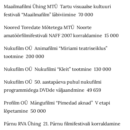
Maailmafilmi Ühing MTÜ Tartu visuaalse kultuuri
festivali “Maailmafilm” läbiviimine 70 000
Noored Toredate Mõtetega MTÜ Noorte
amatöörfilmifestivali NAFF 2007 korraldamine 15 000
Nukufilm OÜ Animafilmi “Miriami teatriseiklus”
tootmine 200 000
Nukufilm OÜ Nukufilmi “Kleit” tootmine 130 000
Nukufilm OÜ 50. aastapäeva puhul nukufilmi
programmidega DVDde väljaandmine 49 659
Profilm OÜ Mängufilmi “Pimedad aknad” V etapi
lõpetamine 50 000
Pärnu RVA Ühing 21. Pärnu filmifestivali korraldamine