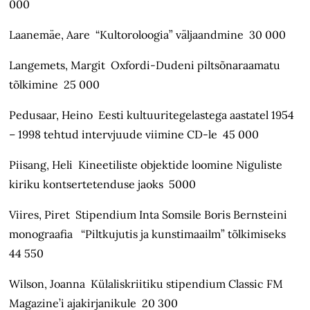
000
Laanemäe, Aare “Kultoroloogia” väljaandmine 30 000
Langemets, Margit Oxfordi-Dudeni piltsõnaraamatu
tõlkimine 25 000
Pedusaar, Heino Eesti kultuuritegelastega aastatel 1954
– 1998 tehtud intervjuude viimine CD-le 45 000
Piisang, Heli Kineetiliste objektide loomine Niguliste
kiriku kontsertetenduse jaoks 5000
Viires, Piret Stipendium Inta Somsile Boris Bernsteini
monograafia “Piltkujutis ja kunstimaailm” tõlkimiseks
44 550
Wilson, Joanna Külaliskriitiku stipendium Classic FM
Magazine’i ajakirjanikule 20 300