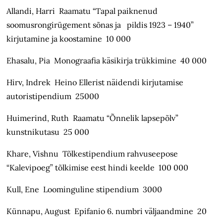
Allandi, Harri Raamatu “Tapal paiknenud
soomusrongirügement sõnas ja pildis 1923 – 1940”
kirjutamine ja koostamine 10 000
Ehasalu, Pia Monograafia käsikirja trükkimine 40 000
Hirv, Indrek Heino Ellerist näidendi kirjutamise
autoristipendium 25000
Huimerind, Ruth Raamatu “Õnnelik lapsepõlv”
kunstnikutasu 25 000
Khare, Vishnu Tõlkestipendium rahvuseepose
“Kalevipoeg” tõlkimise eest hindi keelde 100 000
Kull, Ene Loominguline stipendium 3000
Künnapu, August Epifanio 6. numbri väljaandmine 20