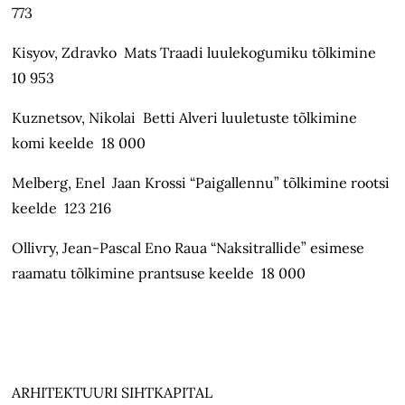
773
Kisyov, Zdravko Mats Traadi luulekogumiku tõlkimine
10 953
Kuznetsov, Nikolai Betti Alveri luuletuste tõlkimine
komi keelde 18 000
Melberg, Enel Jaan Krossi “Paigallennu” tõlkimine rootsi
keelde 123 216
Ollivry, Jean-Pascal Eno Raua “Naksitrallide” esimese
raamatu tõlkimine prantsuse keelde 18 000
ARHITEKTUURI SIHTKAPITAL