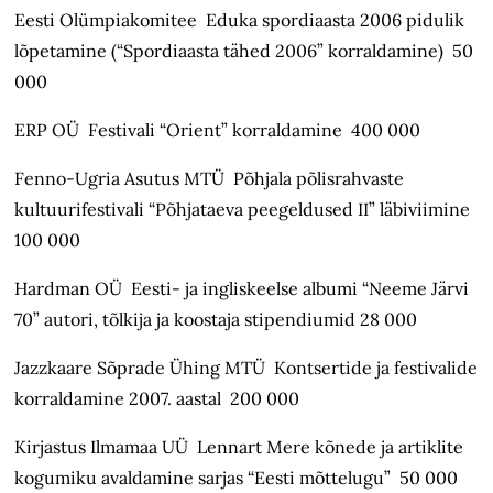
Eesti Olümpiakomitee Eduka spordiaasta 2006 pidulik
lõpetamine (“Spordiaasta tähed 2006” korraldamine) 50
000
ERP OÜ Festivali “Orient” korraldamine 400 000
Fenno-Ugria Asutus MTÜ Põhjala põlisrahvaste
kultuurifestivali “Põhjataeva peegeldused II” läbiviimine
100 000
Hardman OÜ Eesti- ja ingliskeelse albumi “Neeme Järvi
70” autori, tõlkija ja koostaja stipendiumid 28 000
Jazzkaare Sõprade Ühing MTÜ Kontsertide ja festivalide
korraldamine 2007. aastal 200 000
Kirjastus Ilmamaa UÜ Lennart Mere kõnede ja artiklite
kogumiku avaldamine sarjas “Eesti mõttelugu” 50 000