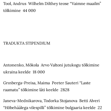
Tool, Andrus Wilhelm Dilthey teose “Vaimne maailm”
tõlkimine 44 000
TRADUKTA STIPENDIUM
Antonenko, Mõkola Arvo Valtoni jutukogu tõlkimine
ukraina keelde 18 000
Grınberga-Preisa, Maima Peeter Sauteri “Laste
raamatu” tõlkimine läti keelde 2828
Janeva-Mednikarova, Todorka Stojanova Betti Alveri
“Hõbehäälega vilespilli” tõlkimine bulgaaria keelde 22