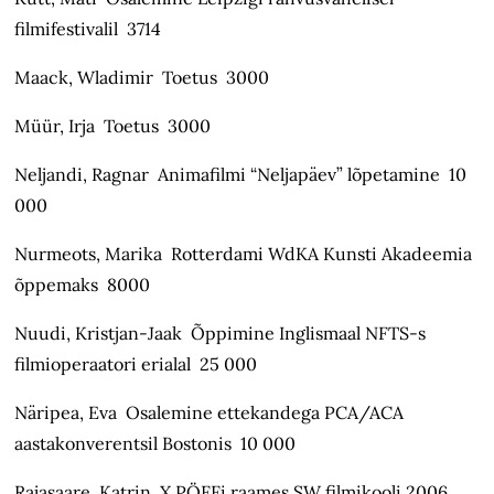
filmifestivalil 3714
Maack, Wladimir Toetus 3000
Müür, Irja Toetus 3000
Neljandi, Ragnar Animafilmi “Neljapäev” lõpetamine 10
000
Nurmeots, Marika Rotterdami WdKA Kunsti Akadeemia
õppemaks 8000
Nuudi, Kristjan-Jaak Õppimine Inglismaal NFTS-s
filmioperaatori erialal 25 000
Näripea, Eva Osalemine ettekandega PCA/ACA
aastakonverentsil Bostonis 10 000
Rajasaare, Katrin X PÖFFi raames SW filmikooli 2006